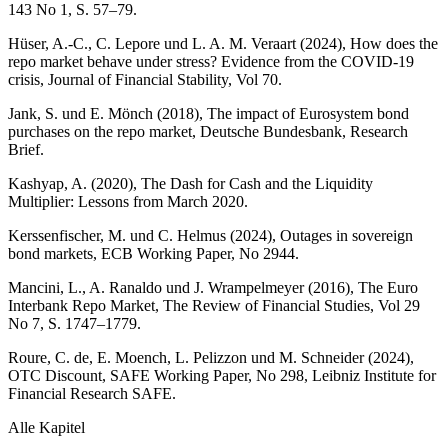
143 No 1, S. 57–79.
Hüser, A.-C., C. Lepore und L. A. M. Veraart (2024), How does the
repo market behave under stress? Evidence from the
COVID
-
19
crisis, Journal of Financial Stability, Vol 70.
Jank, S. und E. Mönch (2018), The impact of Eurosystem bond
purchases on the repo market, Deutsche Bundesbank, Research
Brief.
Kashyap, A. (2020), The Dash for Cash and the Liquidity
Multiplier: Lessons from March 2020.
Kerssenfischer, M. und C. Helmus (2024), Outages in sovereign
bond markets,
ECB
Working Paper, No 2944.
Mancini, L., A. Ranaldo und J. Wrampelmeyer (2016), The Euro
Interbank Repo Market, The Review of Financial Studies, Vol 29
No 7, S. 1747–1779.
Roure, C. de, E. Moench, L. Pelizzon und M. Schneider (2024),
OTC
Discount,
SAFE
Working Paper, No 298, Leibniz Institute for
Financial Research
SAFE
.
Alle Kapitel