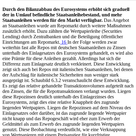
Durch den Bilanzabbau des Eurosystems erhöht sich graduell
der in Umlauf befindliche Staatsanleihebestand, und mehr
Staatsanleihen werden für den Markt verfügbar.
Das Angebot
an Staatsanleihen wurde am Repomarkt durch weitere Maßnahmen
zusätzlich erhöht. Dazu zählten die Wertpapierleihe (Securities
Lending) durch Zentralbanken und die Beteiligung öffentlicher
Einrichtungen am Repomarkt.
16
In der Folge werden zwar
weiterhin fast alle Repos mit deutschen Staatsanleihen zu Zinsen
unterhalb des Einlagesatzes des Eurosystems gehandelt, es wird also
eine Prämie für diese Anleihen gezahlt. Allerdings hat sich die
Differenz zum Einlagesatz deutlich verkleinert. Diese Entwicklung
zeigt sich auch bei Repos mit italienischen Staatsanleihen, bei denen
der Aufschlag für italienische Sicherheiten nun weniger stark
ausgeprägt ist. Schaubild 6.3.2 veranschaulicht diese Entwicklung.
Es zeigt das relative gehandelte Transaktionsvolumen aufgeteilt nach
den Zinsen, die für die Repotransaktionen verlangt wurden. Liegen
diese Repozinsen deutlich unterhalb des Einlagezinses des
Eurosystems, zeigt dies eine relative Knappheit des zugrunde
liegenden Wertpapiers. Liegen die Repozinsen auf dem Niveau des
Einlagesatzes oder darüber, ist das zugrunde liegende Wertpapier
nicht knapp und das Repogeschäft wird eher zum Erwerb der
Geldmittel als zum Erwerb des zugrunde liegenden Wertpapiers
genutzt. Diese Beobachtung verdeutlicht, wie eine Verknappung
von Wertpapieren mit einem Preisanstieg für kurzfristige