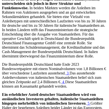
unterscheiden sich jedoch in ihrer Struktur und
Funktionsweise.
In beiden Märkten werden die Anleihen im
Rahmen von Auktionen ausgegeben und an gut entwickelten
Sekundärmärkten gehandelt. Sie bieten eine Vielzahl von
Anleihetypen mit unterschiedlichen Laufzeiten von bis zu 30 Jahren
für deutsche und bis zu 50 Jahren für italienische Staatsanleihen an.
In beiden Ländern trifft das Finanzministerium die strategische
Entscheidung über die Ausgabe von Staatsanleihen. Für das
operative Geschäft spielt in Deutschland die Bundesrepublik
Deutschland Finanzagentur
GmbH
eine zentrale Rolle. Sie
übernimmt das Schuldenmanagement, die Kreditaufnahme und das
Cash-Management der Bundesrepublik Deutschland. In Italien
übernimmt überwiegend das Finanzministerium diese Rolle.
Die Bundesrepublik Deutschland hatte Ende 2023
Bundeswertpapiere mit einem Nominalvolumen von 1,8 Billionen €
über verschiedene Laufzeiten ausstehend.
3
Das ausstehende
Anleihevolumen von italienischen Staatsanleihen belief sich zum
gleichen Zeitpunkt auf 2,4 Billionen €.
4
Diese Staatsanleihen
können am Kassamarkt gehandelt werden.
Ein erheblicher Anteil deutscher Staatsanleihen wird von
ausländischen Investoren gehalten, italienische Staatsanleihen
hingegen mehrheitlich von inländischen Investoren
.
5
Größter
Halter der begebenen Anleihen beider Länder ist das Eurosystem.