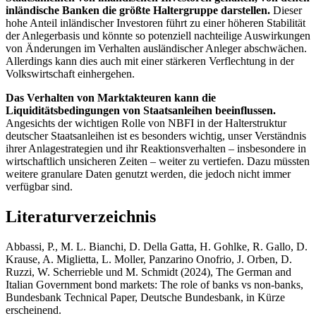
inländische Banken die größte Haltergruppe darstellen.
Dieser
hohe Anteil inländischer Investoren führt zu einer höheren Stabilität
der Anlegerbasis und könnte so potenziell nachteilige Auswirkungen
von Änderungen im Verhalten ausländischer Anleger abschwächen.
Allerdings kann dies auch mit einer stärkeren Verflechtung in der
Volkswirtschaft einhergehen.
Das Verhalten von Marktakteuren kann die
Liquiditätsbedingungen von Staatsanleihen beeinflussen.
Angesichts der wichtigen Rolle von
NBFI
in der Halterstruktur
deutscher Staatsanleihen ist es besonders wichtig, unser Verständnis
ihrer Anlagestrategien und ihr Reaktionsverhalten – insbesondere in
wirtschaftlich unsicheren Zeiten – weiter zu vertiefen. Dazu müssten
weitere granulare Daten genutzt werden, die jedoch nicht immer
verfügbar sind.
Literaturverzeichnis
Abbassi, P., M. L. Bianchi, D. Della Gatta, H. Gohlke, R. Gallo, D.
Krause, A. Miglietta, L. Moller, Panzarino Onofrio, J. Orben, D.
Ruzzi, W. Scherrieble und M. Schmidt (2024), The German and
Italian Government bond markets: The role of banks vs non-banks,
Bundesbank Technical Paper, Deutsche Bundesbank, in Kürze
erscheinend.