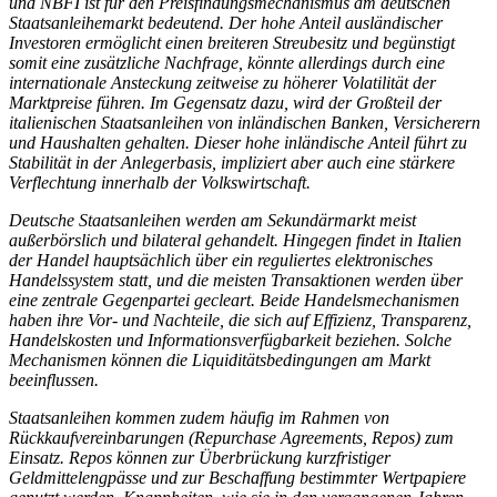
und
NBFI
ist für den Preisfindungsmechanismus am deutschen
Staatsanleihemarkt bedeutend. Der hohe Anteil ausländischer
Investoren ermöglicht einen breiteren Streubesitz und begünstigt
somit eine zusätzliche Nachfrage, könnte allerdings durch eine
internationale Ansteckung zeitweise zu höherer Volatilität der
Marktpreise führen. Im Gegensatz dazu, wird der Großteil der
italienischen Staatsanleihen von inländischen Banken, Versicherern
und Haushalten gehalten. Dieser hohe inländische Anteil führt zu
Stabilität in der Anlegerbasis, impliziert aber auch eine stärkere
Verflechtung innerhalb der Volkswirtschaft.
Deutsche Staatsanleihen werden am Sekundärmarkt meist
außerbörslich und bilateral gehandelt. Hingegen findet in Italien
der Handel hauptsächlich über ein reguliertes elektronisches
Handelssystem statt, und die meisten Transaktionen werden über
eine zentrale Gegenpartei gecleart. Beide Handelsmechanismen
haben ihre Vor- und Nachteile, die sich auf Effizienz, Transparenz,
Handelskosten und Informationsverfügbarkeit beziehen. Solche
Mechanismen können die Liquiditätsbedingungen am Markt
beeinflussen.
Staatsanleihen kommen zudem häufig im Rahmen von
Rückkaufvereinbarungen (Repurchase Agreements, Repos) zum
Einsatz. Repos können zur Überbrückung kurzfristiger
Geldmittelengpässe und zur Beschaffung bestimmter Wertpapiere