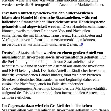
Art und Weise wie und von wem Transaktionen durchgeführt
werden sowie die Heterogenität und Anzahl der Marktteilnehmer.
Investoren nutzen typischerweise den außerbörslichen
bilateralen Handel für deutsche Staatsanleihen, während
italienische Staatsanleihen über elektronische Handelssysteme
gehandelt und abgewickelt werden.
Diese Handelsmechanismen
können jeweils mit einer Reihe von Vor- und Nachteilen
einhergehen, die mit Effizienz, Transparenz, Handelskosten und
Verfügbarkeit von Informationen zusammenhängen können,
insbesondere in wirtschaftlich unsicheren Zeiten.
19
Deutsche Staatsanleihen werden zu einem großen Anteil von
ausländischen Investoren sowie Investmentfonds gehalten.
Für
die Preisfindung und die Liquidität von Staatsanleihen ist es
bedeutsam, wie und in welchem Ausmaß ausländische Investoren
und
NBFI
beteiligt sind. Der hohe Anteil ausländischer Investoren
über die verschiedenen Länder hinweg führt zu einem breiteren
Streubesitz deutscher Staatsanleihen und begünstigt daher eine
zusätzliche Nachfrage, auch im Falle sich ändernder
Marktbedingungen. Allerdings könnte dies die Marktpreisvolatilität
aufgrund des Risikos einer möglichen internationalen Ansteckung
zeitweise erhöhen.
Im Gegensatz dazu wird ein Großteil der italienischen
Staatsanleihen von inländischen Investoren gehalten,
von denen