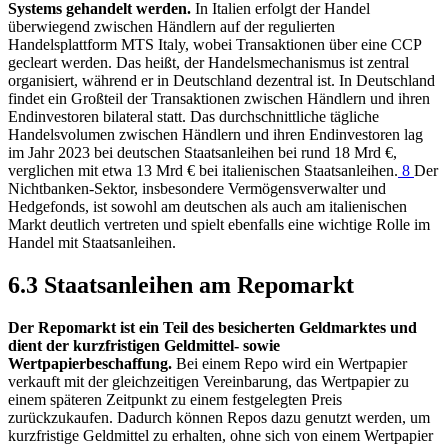
Systems gehandelt werden.
In Italien erfolgt der Handel
überwiegend zwischen Händlern auf der regulierten
Handelsplattform
MTS
Italy, wobei Transaktionen über eine
CCP
gecleart werden. Das heißt, der Handelsmechanismus ist zentral
organisiert, während er in Deutschland dezentral ist. In Deutschland
findet ein Großteil der Transaktionen zwischen Händlern und ihren
Endinvestoren bilateral statt. Das durchschnittliche tägliche
Handelsvolumen zwischen Händlern und ihren Endinvestoren lag
im Jahr 2023 bei deutschen Staatsanleihen bei rund 18 Mrd €,
verglichen mit etwa 13 Mrd € bei italienischen Staatsanleihen.
8
Der
Nichtbanken-Sektor, insbesondere Vermögensverwalter und
Hedgefonds, ist sowohl am deutschen als auch am italienischen
Markt deutlich vertreten und spielt ebenfalls eine wichtige Rolle im
Handel mit Staatsanleihen.
6.3 Staatsanleihen am Repomarkt
Der Repomarkt ist ein Teil des besicherten Geldmarktes und
dient der kurzfristigen Geldmittel- sowie
Wertpapierbeschaffung.
Bei einem Repo wird ein Wertpapier
verkauft mit der gleichzeitigen Vereinbarung, das Wertpapier zu
einem späteren Zeitpunkt zu einem festgelegten Preis
zurückzukaufen. Dadurch können Repos dazu genutzt werden, um
kurzfristige Geldmittel zu erhalten, ohne sich von einem Wertpapier