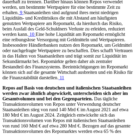
dauerhaft zu trennen. Darüber hinaus können Repos verwendet
werden, um bestimmte Wertpapiere für eine bestimmte Zeit zu
erhalten.
9
Staatsanleihen sind aufgrund ihres meist niedrigen
Liquiditäts- und Kreditrisikos die mit Abstand am häufigsten
genutzten Wertpapiere am Repomarkt, da hierdurch das Risiko,
beim Ausfall des Geld-Schuldners Verluste zu erleiden, reduziert
werden kann.
10
Eine hohe Liquidität am Repomarkt ermöglicht
eine reibungslose Versorgung mit Geldmitteln und Wertpapieren.
Insbesondere Händlerbanken nutzen den Repomarkt, um Geldmittel
oder nachgefragte Wertpapiere zu beschaffen. Dies schafft Vertrauen
in das Halten von Staatsanleihen und trägt somit zur Liquidität im
Sekundärmarkt bei. Repomärkte gelten daher als zentraler
Bestandteil des Finanzsystems. Beeinträchtigungen im Repomarkt
können sich auf die gesamte Wirtschaft ausbreiten und ein Risiko für
die Finanzstabilität darstellen.
11
Repos auf Basis von deutschen und italienischen Staatsanleihen
werden zwar ähnlich abgewickelt, unterscheiden sich aber im
Gesamtvolumen und bei den Gegenparteien.
Das tägliche
Transaktionsvolumen von Repos unter Verwendung deutscher
Staatsanleihen stieg von rund 140 Mrd € im August 2021 auf etwa
180 Mrd € im August 2024. Zeitgleich entwickelte sich das
Transaktionsvolumen von Repos mit italienischen Staatsanleihen
von rund 160 Mrd € auf etwa 280 Mrd €. Bezogen auf das gesamte
Transaktionsvolumen des Repomarktes werden etwa 65 % des