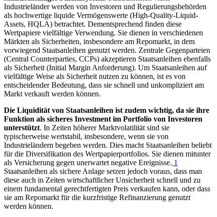
Industrieländer werden von Investoren und Regulierungsbehörden
als hochwertige liquide Vermögenswerte (High-Quality-Liquid-
Assets,
HQLA
)
betrachtet. Dementsprechend finden diese
Wertpapiere vielfältige Verwendung. Sie dienen in verschiedenen
Märkten als Sicherheiten, insbesondere am Repomarkt, in dem
vorwiegend Staatsanleihen genutzt werden. Zentrale Gegenparteien
(Central Counterparties,
CCPs
)
akzeptieren Staatsanleihen ebenfalls
als Sicherheit (Initial Margin Anforderung). Um Staatsanleihen auf
vielfältige Weise als Sicherheit nutzen zu können, ist es von
entscheidender Bedeutung, dass sie schnell und unkompliziert am
Markt verkauft werden können.
Die Liquidität von Staatsanleihen ist zudem wichtig, da sie ihre
Funktion als sicheres Investment im Portfolio von Investoren
unterstützt
. In Zeiten höherer Marktvolatilität sind sie
typischerweise wertstabil, insbesondere, wenn sie von
Industrieländern begeben werden. Dies macht Staatsanleihen beliebt
für die Diversifikation des Wertpapierportfolios. Sie dienen mitunter
als Versicherung gegen unerwartet negative Ereignisse.
1
Staatsanleihen als sichere Anlage setzen jedoch voraus, dass man
diese auch in Zeiten wirtschaftlicher Unsicherheit schnell und zu
einem fundamental gerechtfertigten Preis verkaufen kann, oder dass
sie am Repomarkt für die kurzfristige Refinanzierung genutzt
werden können.