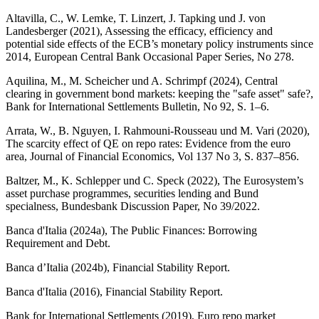
Altavilla, C., W. Lemke, T. Linzert, J. Tapking und J. von
Landesberger (2021), Assessing the efficacy, efficiency and
potential side effects of the
ECB
’s monetary policy instruments since
2014, European Central Bank Occasional Paper Series, No 278.
Aquilina, M., M. Scheicher und A. Schrimpf (2024), Central
clearing in government bond markets: keeping the "safe asset" safe?,
Bank for International Settlements Bulletin, No 92, S. 1–6.
Arrata, W., B. Nguyen, I. Rahmouni-Rousseau und M. Vari (2020),
The scarcity effect of
QE
on repo rates: Evidence from the euro
area, Journal of Financial Economics, Vol 137 No 3, S. 837–856.
Baltzer, M., K. Schlepper und C. Speck (2022), The Eurosystem’s
asset purchase programmes, securities lending and Bund
specialness, Bundesbank Discussion Paper, No 39/2022.
Banca d'Italia (2024a), The Public Finances: Borrowing
Requirement and Debt.
Banca d’Italia (2024b), Financial Stability Report.
Banca d'Italia (2016), Financial Stability Report.
Bank for International Settlements (2019), Euro repo market