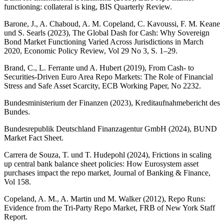
functioning: collateral is king,
BIS
Quarterly Review.
Barone, J., A. Chaboud, A. M. Copeland, C. Kavoussi, F. M. Keane
und S. Searls (2023), The Global Dash for Cash: Why Sovereign
Bond Market Functioning Varied Across Jurisdictions in March
2020, Economic Policy Review, Vol 29 No 3, S. 1–29.
Brand, C., L. Ferrante und A. Hubert (2019), From Cash- to
Securities-Driven Euro Area Repo Markets: The Role of Financial
Stress and Safe Asset Scarcity,
ECB
Working Paper, No 2232.
Bundesministerium der Finanzen (2023), Kreditaufnahmebericht des
Bundes.
Bundesrepublik Deutschland Finanzagentur
GmbH
(2024),
BUND
Market Fact Sheet.
Carrera de Souza, T. und T. Hudepohl (2024), Frictions in scaling
up central bank balance sheet policies: How Eurosystem asset
purchases impact the repo market, Journal of Banking
&
Finance,
Vol 158.
Copeland, A. M., A. Martin und M. Walker (2012), Repo Runs:
Evidence from the Tri-Party Repo Market,
FRB
of New York Staff
Report.