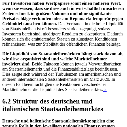
Für Investoren haben Wertpapiere somit einen höheren Wert,
wenn sie wissen, dass sie diese auch in wirtschaftlich unsicheren
Zeiten schnell, in großem Volumen und ohne signifikante
Preisabschläge verkaufen oder am Repomarkt temporär gegen
Geldmittel tauschen können.
Das Vertrauen in die hohe Liquidität
von Staatsanleihen ist oft besonders stark ausgeprägt, sodass
Investoren bereit sind, niedrigere Renditen zu akzeptieren. Dadurch
können sich die emittierenden Staaten zu günstigen Konditionen
refinanzieren, was zur Stabilität der öffentlichen Finanzen beiträgt.
Die Liquidität von Staatsanleihemärkten hängt stark davon ab,
wie diese organisiert sind und welche Marktteilnehmer
involviert sind.
Beide Faktoren können jeweils Verwundbarkeiten
am Staatsanleihemarkt und die Finanzstabilitätslage beeinflussen.
Dies zeigte sich während der Turbulenzen am amerikanischen und
anderen internationalen Staatsanleihemärkten im März 2020. In
diesem Fall beeinträchtigten die Reaktionen verschiedener
Marktteilnehmer die Liquidität des Staatsanleihemarktes.
2
6.2 Struktur des deutschen und
italienischen Staatsanleihemarktes
Deutsche und italienische Staatsanleihemärkte spielen eine
zentrale Rolle in den jeweiligen nationalen Finanzsystemen,