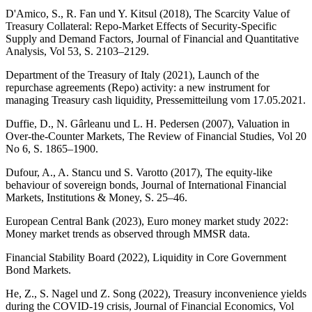
D'Amico, S., R. Fan und Y. Kitsul (2018), The Scarcity Value of
Treasury Collateral: Repo-Market Effects of Security-Specific
Supply and Demand Factors, Journal of Financial and Quantitative
Analysis, Vol 53, S. 2103–2129.
Department of the Treasury of Italy (2021), Launch of the
repurchase agreements (Repo) activity: a new instrument for
managing Treasury cash liquidity, Pressemitteilung vom 17.05.2021.
Duffie, D., N. Gârleanu und L. H. Pedersen (2007), Valuation in
Over-the-Counter Markets, The Review of Financial Studies, Vol 20
No 6, S. 1865–1900.
Dufour, A., A. Stancu und S. Varotto (2017), The equity-like
behaviour of sovereign bonds, Journal of International Financial
Markets, Institutions
&
Money, S. 25–46.
European Central Bank (2023), Euro money market study 2022:
Money market trends as observed through
MMSR
data.
Financial Stability Board (2022), Liquidity in Core Government
Bond Markets.
He, Z., S. Nagel und Z. Song (2022), Treasury inconvenience yields
during the
COVID
-
19 crisis, Journal of Financial Economics, Vol