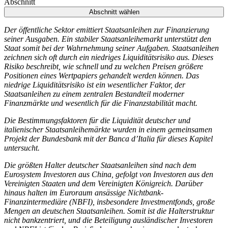
Abschnitt
Abschnitt wählen
Der öffentliche Sektor emittiert Staatsanleihen zur Finanzierung
seiner Ausgaben. Ein stabiler Staatsanleihemarkt unterstützt den
Staat somit bei der Wahrnehmung seiner Aufgaben. Staatsanleihen
zeichnen sich oft durch ein niedriges Liquiditätsrisiko aus. Dieses
Risiko beschreibt, wie schnell und zu welchen Preisen größere
Positionen eines Wertpapiers gehandelt werden können. Das
niedrige Liquiditätsrisiko ist ein wesentlicher Faktor, der
Staatsanleihen zu einem zentralen Bestandteil moderner
Finanzmärkte und wesentlich für die Finanzstabilität macht.
Die Bestimmungsfaktoren für die Liquidität deutscher und
italienischer Staatsanleihemärkte wurden in einem gemeinsamen
Projekt der Bundesbank mit der Banca d’Italia für dieses Kapitel
untersucht.
Die größten Halter deutscher Staatsanleihen sind nach dem
Eurosystem Investoren aus China, gefolgt von Investoren aus den
Vereinigten Staaten und dem Vereinigten Königreich. Darüber
hinaus halten im Euroraum ansässige Nichtbank-
Finanzintermediäre
(
NBFI
),
insbesondere Investmentfonds, große
Mengen an deutschen Staatsanleihen. Somit ist die Halterstruktur
nicht bankzentriert, und die Beteiligung ausländischer Investoren