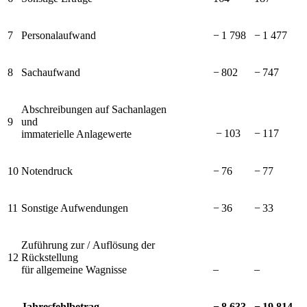
7
Personalaufwand
−⁠ 1 798
−⁠ 1 477
8
Sachaufwand
−⁠ 802
−⁠ 747
Abschreibungen auf Sachanlagen
9
und
−⁠ 103
−⁠ 117
immaterielle Anlagewerte
10
Notendruck
−⁠ 76
−⁠ 77
11
Sonstige Aufwendungen
−⁠ 36
−⁠ 33
Zuführung zur / Auflösung der
12
Rückstellung
–
–
für allgemeine Wagnisse
Jahresfehlbetrag
−⁠ 8 633
−⁠ 19 814