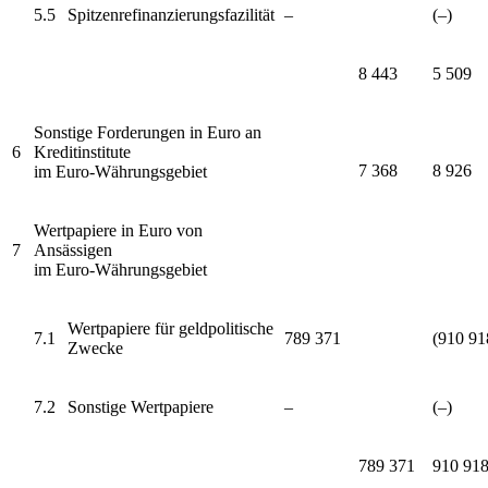
5.5
Spitzenrefinanzierungsfazilität
–
(–)
8 443
5 509
Sonstige Forderungen in Euro an
6
Kreditinstitute
7 368
8 926
im Euro-Währungsgebiet
Wertpapiere in Euro von
7
Ansässigen
im Euro-Währungsgebiet
Wertpapiere für geldpolitische
7.1
789 371
(910 91
Zwecke
7.2
Sonstige Wertpapiere
–
(–)
789 371
910 91