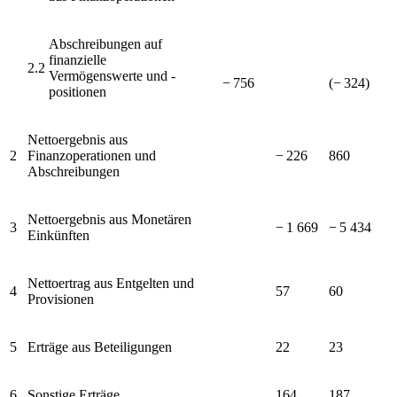
Abschreibungen auf
finanzielle
2.2
Vermögenswerte
und -
−⁠ 756
(−⁠ 324)
positionen
Nettoergebnis aus
2
Finanzoperationen und
−⁠ 226
860
Abschreibungen
Nettoergebnis aus Monetären
3
−⁠ 1 669
−⁠ 5 434
Einkünften
Nettoertrag aus Entgelten und
4
57
60
Provisionen
5
Erträge aus Beteiligungen
22
23
6
Sonstige Erträge
164
187