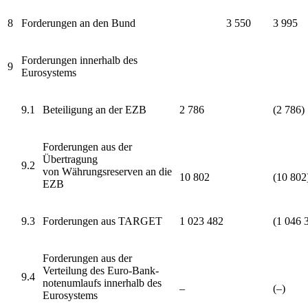
8
Forderungen an den Bund
3 550
3 995
Forderungen innerhalb des
9
Eurosystems
9.1
Beteiligung an der
EZB
2 786
(2 786)
Forderungen aus der
Übertragung
9.2
von
Währungsreserven
an die
10 802
(10 802
EZB
9.3
Forderungen aus
TARGET
1 023 482
(1 046 
Forderungen aus der
Verteilung des Euro-
Bank­
9.4
notenumlaufs
innerhalb des
–
(–)
Eurosystems