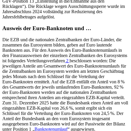
GuV‑Position 13 „Einstellung in die/Entnahme aus den
Rücklagen“). Die Rücklage wegen Ausschüttungssperre wurde im
Jahresabschluss 2024 vollständig zur Reduzierung des
Jahresfehlbetrages aufgelöst.
Ausweis der Euro-Banknoten und …
Die
EZB
und die nationalen Zentralbanken der Euro‑Länder, die
zusammen das Eurosystem bilden, geben auf Euro lautende
Banknoten aus. Für den Ausweis des Euro‑Banknotenumlaufs in
den Finanzausweisen der einzelnen Zentralbanken des Eurosystems
ist folgendes Verteilungsverfahren
2
beschlossen worden: Die
jeweiligen Anteile am Gesamtwert des Euro‑Banknotenumlaufs für
die Zentralbanken im Eurosystem werden am letzten Geschäftstag
jedes Monats nach dem Schlüssel für die Verteilung der
Euro‑Banknoten ermittelt. Auf die
EZB
entfällt ein Anteil von 8 %
des Gesamtwerts der jeweils umlaufenden Euro‑Banknoten, 92 %
der Euro‑Banknoten werden auf die nationalen Zentralbanken
entsprechend ihren Anteilen am eingezahlten
EZB
‑Kapital verteilt.
Zum 31. Dezember 2025 hatte die Bundesbank einen Anteil am voll
eingezahlten
EZB
‑Kapital von 26,6 %, somit ergibt sich ein
Schlüssel für die Verteilung der Euro‑Banknoten von 24,5 %. Der
Anteil der Bundesbank an den vom Eurosystem insgesamt
ausgegebenen Euro‑Banknoten wird auf der Passivseite der Bilanz
unter Position 1 „
Banknotenumlauf
“ ausgewiesen.