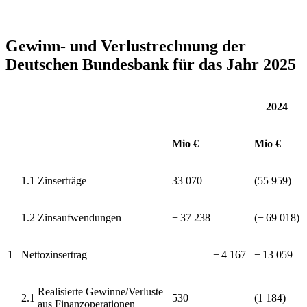
Gewinn- und Verlustrechnung der
Deutschen Bundesbank
für das Jahr 2025
2024
Mio €
Mio €
1.1
Zinserträge
33 070
(55 959)
1.2
Zinsaufwendungen
−⁠ 37 238
(−⁠ 69 018)
1
Nettozinsertrag
−⁠ 4 167
−⁠ 13 059
Realisierte Gewinne/Verluste
2.1
530
(1 184)
aus Finanzoperationen