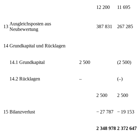
12 200
11 695
Ausgleichsposten aus
13
387 831
267 285
Neubewertung
14
Grundkapital und Rücklagen
14.1
Grundkapital
2 500
(2 500)
14.2
Rücklagen
–
(–)
2 500
2 500
15
Bilanzverlust
−⁠ 27 787
−⁠ 19 153
2 348 978
2 372 647