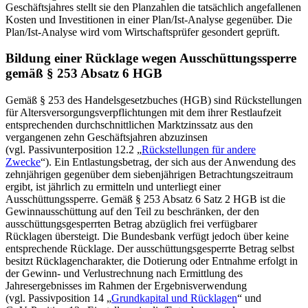
Geschäftsjahres stellt sie den Planzahlen die tatsächlich angefallenen
Kosten und Investitionen in einer Plan/Ist‑Analyse gegenüber. Die
Plan/Ist‑Analyse wird vom Wirtschafts
prüfer gesondert geprüft.
Bildung einer Rücklage wegen Ausschüttungssperre
gemäß § 253 Absatz 6
HGB
Gemäß § 253 des Handelsgesetzbuches
(
HGB
)
sind Rückstellungen
für Altersversorgungsverpflichtungen mit dem ihrer Restlaufzeit
entsprechenden durchschnittlichen Marktzinssatz aus den
vergangenen zehn Geschäftsjahren abzuzinsen
(vgl. Passivunterposition 12.2 „
Rückstellungen für andere
Zwecke
“). Ein Entlastungsbetrag, der sich aus der Anwendung des
zehnjährigen gegenüber dem siebenjährigen Betrachtungszeitraum
ergibt, ist jährlich zu ermitteln und unterliegt einer
Ausschüttungssperre. Gemäß § 253 Absatz 6 Satz 2
HGB
ist die
Gewinn
ausschüttung auf den Teil zu beschränken, der den
ausschüttungs
gesperrten Betrag abzüglich frei verfügbarer
Rücklagen übersteigt. Die Bundesbank verfügt jedoch über keine
entsprechende Rücklage. Der ausschüttungsgesperrte Betrag selbst
besitzt Rücklagencharakter, die Dotierung oder Entnahme erfolgt in
der Gewinn- und Verlustrechnung nach Ermittlung des
Jahresergebnisses im Rahmen der Ergebnisverwendung
(vgl. Passivposition 14 „
Grundkapital und Rücklagen
“ und