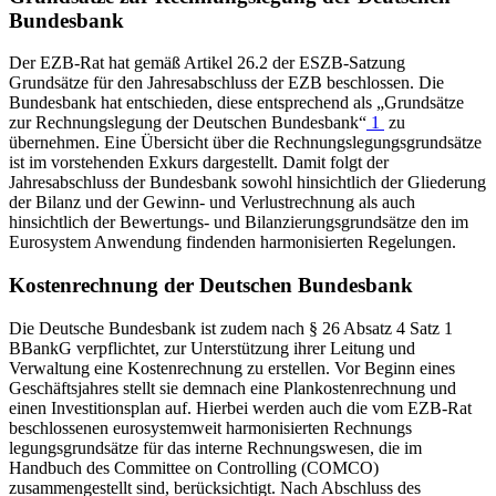
Bundesbank
Der
EZB
‑Rat hat gemäß Artikel 26.2 der
ESZB
‑Satzung
Grundsätze für den Jahresabschluss der
EZB
beschlossen. Die
Bundesbank hat entschieden, diese entsprechend als „Grundsätze
zur Rechnungslegung der Deutschen Bundesbank“
1
zu
übernehmen. Eine Übersicht über die Rechnungs
legungs
grundsätze
ist im vorstehenden Exkurs dargestellt. Damit folgt der
Jahresabschluss der Bundesbank sowohl hinsichtlich der Gliederung
der Bilanz und der Gewinn- und Verlustrechnung als auch
hinsichtlich der Bewertungs- und Bilanzierungsgrundsätze den im
Eurosystem Anwendung findenden harmonisierten Regelungen.
Kostenrechnung der Deutschen Bundesbank
Die Deutsche Bundesbank ist zudem nach § 26 Absatz 4 Satz 1
BBankG
verpflichtet, zur Unterstützung ihrer Leitung und
Verwaltung eine Kostenrechnung zu erstellen. Vor Beginn eines
Geschäftsjahres stellt sie demnach eine Plankostenrechnung und
einen Investitionsplan auf. Hierbei werden auch die vom
EZB
‑Rat
beschlossenen eurosystemweit harmo
nisierten Rechnungs
legungsgrundsätze für das interne Rechnungswesen, die im
Handbuch des
Committee on Controlling
(
COMCO
)
zusammengestellt sind, berücksichtigt. Nach Abschluss des