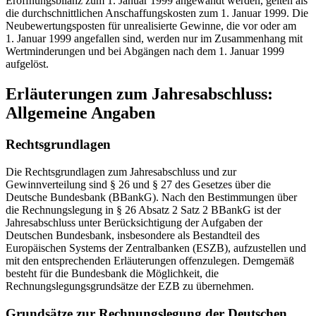
Eröffnungsbilanz zum
1. Januar 1999
angewandt werden, gelten als
die durchschnittlichen Anschaffungskosten zum
1. Januar 1999.
Die
Neubewertungsposten für unrealisierte Gewinne, die vor oder am
1. Januar 1999
angefallen sind, werden nur im Zusammenhang mit
Wertminderungen und bei Abgängen nach dem
1. Januar 1999
aufgelöst.
Erläuterungen zum Jahresabschluss:
Allgemeine Angaben
Rechtsgrundlagen
Die Rechtsgrundlagen zum Jahresabschluss und zur
Gewinnverteilung sind § 26 und § 27 des Gesetzes über die
Deutsche Bundesbank
(
BBankG
).
Nach den Bestimmungen über
die Rechnungslegung in § 26 Absatz 2 Satz 2
BBankG
ist der
Jahresabschluss unter Berücksichtigung der Aufgaben der
Deutschen Bundesbank, insbesondere als Bestandteil des
Europäischen Systems der Zentralbanken
(
ESZB
),
aufzustellen und
mit den entspre
chenden Erläuterungen offenzulegen. Demgemäß
besteht für die Bundesbank die Möglichkeit, die
Rechnungslegungsgrundsätze der
EZB
zu übernehmen.
Grundsätze zur Rechnungslegung der Deutschen