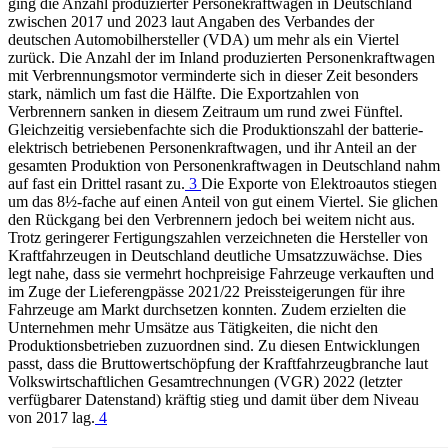
ging die Anzahl produzierter Personekraftwagen in Deutschland
zwischen 2017 und 2023 laut Angaben des Verbandes der
deutschen Automobilhersteller
(
VDA
)
um mehr als ein Viertel
zurück. Die Anzahl der im Inland produzierten Personenkraftwagen
mit Verbrennungsmotor verminderte sich in dieser Zeit besonders
stark, nämlich um fast die Hälfte. Die Exportzahlen von
Verbrennern sanken in diesem Zeitraum um rund zwei Fünftel.
Gleichzeitig versiebenfachte sich die Produktionszahl der batterie-
elektrisch betriebenen Personenkraftwagen, und ihr Anteil an der
gesamten Produktion von Personenkraftwagen in Deutschland nahm
auf fast ein Drittel rasant zu.
3
Die Exporte von Elektroautos stiegen
um das 8½-fache auf einen Anteil von gut einem Viertel. Sie glichen
den Rückgang bei den Verbrennern jedoch bei weitem nicht aus.
Trotz geringerer Fertigungszahlen verzeichneten die Hersteller von
Kraftfahrzeugen in Deutschland deutliche Umsatzzuwächse. Dies
legt nahe, dass sie vermehrt hochpreisige Fahrzeuge verkauften und
im Zuge der Lieferengpässe 2021/22 Preissteigerungen für ihre
Fahrzeuge am Markt durchsetzen konnten. Zudem erzielten die
Unternehmen mehr Umsätze aus Tätigkeiten, die nicht den
Produktionsbetrieben zuzuordnen sind. Zu diesen Entwicklungen
passt, dass die Bruttowertschöpfung der Kraftfahrzeugbranche laut
Volkswirtschaftlichen Gesamtrechnungen
(
VGR
)
2022 (letzter
verfügbarer Datenstand) kräftig stieg und damit über dem Niveau
von 2017 lag.
4