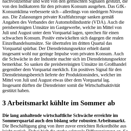
nachvollziehbar und wird von den gemischten Signalen gestützt, die
von den Indikatoren für den privaten Konsum ausgehen. Das
GfK
-
Konsumklima verbesserte sich – allerdings von niedrigem Niveau
aus. Die Zulassungen privater Kraftfahrzeuge sanken gemäß
Angaben des Verbandes der Automobilindustrie
(
VDA
).
Auch die
preisbereinigten Umsätze im Gastgewerbe, welche im Mittel von
Juli und August unter dem Vorquartal lagen, sprechen für einen
schwachen Konsum. Positiv entwickelten sich dagegen die realen
Einzelhandelsumsätze. Sie übertrafen im dritten Quartal das
Vorquartal spürbar. Der Dienstleistungssektor erhielt damit
insgesamt wohl nur geringe Impulse vom privaten Konsum. Auch
die Schwäche in der Industrie machte sich im Dienstleistungssektor
bemerkbar. So sanken die preisbereinigten Umsätze im Großhandel
gegenüber dem Vorquartal merklich. Ein positives Signal für den
Dienstleistungsbereich lieferte der Produktionsindex, welcher im
Mittel von Juli und August etwas über dem Vorquartal lag.
Insgesamt dürften die Dienstleister somit die Wirtschaftsaktivität
gestützt haben.
3 Arbeitsmarkt kühlte im Sommer ab
Die lang anhaltende wirtschaftliche Schwäche erreichte im
Sommerquartal auch den bislang sehr robusten Arbeitsmarkt.
Die Beschäftigung ging von ihrer zuvor erreichten Rekordhöhe aus