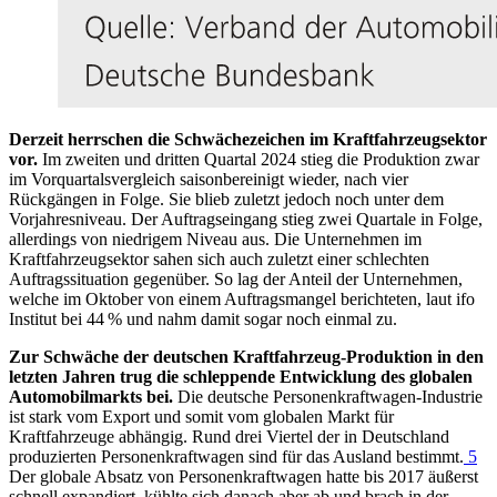
Derzeit herrschen die Schwächezeichen im Kraftfahrzeugsektor
vor.
Im zweiten und dritten Quartal 2024 stieg die Produktion zwar
im Vorquartalsvergleich saisonbereinigt wieder, nach vier
Rückgängen in Folge. Sie blieb zuletzt jedoch noch unter dem
Vorjahresniveau. Der Auftragseingang stieg zwei Quartale in Folge,
allerdings von niedrigem Niveau aus. Die Unternehmen im
Kraftfahrzeugsektor sahen sich auch zuletzt einer schlechten
Auftragssituation gegenüber. So lag der Anteil der Unternehmen,
welche im Oktober von einem Auftragsmangel berichteten, laut
ifo
Institut bei 44 % und nahm damit sogar noch einmal zu.
Zur Schwäche der deutschen Kraftfahrzeug-Produktion in den
letzten Jahren trug die schleppende Entwicklung des globalen
Automobilmarkts bei.
Die deutsche Personenkraftwagen-Industrie
ist stark vom Export und somit vom globalen Markt für
Kraftfahrzeuge abhängig. Rund drei Viertel der in Deutschland
produzierten Personenkraftwagen sind für das Ausland bestimmt.
5
Der globale Absatz von Personenkraftwagen hatte bis 2017 äußerst
schnell expandiert, kühlte sich danach aber ab und brach in der