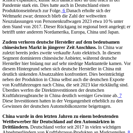
Pandemie stark ein. Dies hatte auch in Deutschland einen
Produktionseinbruch zur Folge.
6
Danach erholte sich der
Weltmarkt zwar; dennoch blieb die Zahl der weltweiten
Neuzulassungen von Personenkraftwagen 2023 etwa 10 % unter
dem Stand von 2017. Dieser Rückgang ist regional breit angelegt; er
betrifft unter anderem Nordamerika, Europa, China und Japan.
Zudem verloren deutsche Hersteller auf dem bedeutsamen
chinesischen Markt in jüngerer Zeit Anschluss.
In China war
zuletzt bereits jedes zweite verkaufte Auto elektrisch. In diesem
Segment dominieren chinesische Anbieter, während deutsche
Hersteller hier bislang nur auf sehr niedrige Marktanteile kamen. Vor
diesem Hintergrund sehen sich deutsche Hersteller in China mit
deutlich sinkenden Absatzzahlen konfrontiert. Dies beeinträchtigt
neben der Produktion in China selbst auch die deutschen Exporte
von Kraftfahrzeugen nach China, die seit 2023 klar rückläufig sind.
Überdies werfen die Direktinvestitionen der deutschen
Kraftfahrzeugbranche in China deutlich weniger Gewinne ab.
7
Diese Investitionen hatten in der Vergangenheit erheblich zu den
Gewinnen der deutschen Automobilkonzerne beigetragen.
China wurde in den letzten Jahren zu einem bedeutenden
Wettbewerber für Deutschland auf den Automärkten in
Drittländern.
Deutschland verlor seit 2017 in vielen wichtigen
Abnehmerländern von Kraftfahrzeug-Produkten an Marktanteilen.
8