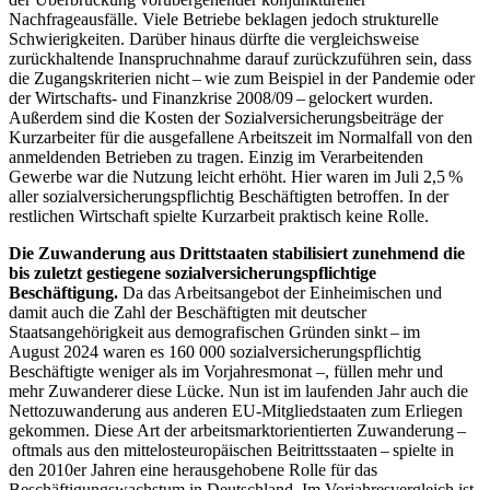
Nachfrageausfälle. Viele Betriebe beklagen jedoch strukturelle
Schwierigkeiten. Darüber hinaus dürfte die vergleichsweise
zurückhaltende Inanspruchnahme darauf zurückzuführen sein, dass
die Zugangskriterien nicht – wie zum Beispiel in der Pandemie oder
der Wirtschafts- und Finanzkrise 2008/09 – gelockert wurden.
Außerdem sind die Kosten der Sozialversicherungsbeiträge der
Kurzarbeiter für die ausgefallene Arbeitszeit im Normalfall von den
anmeldenden Betrieben zu tragen. Einzig im Verarbeitenden
Gewerbe war die Nutzung leicht erhöht. Hier waren im Juli 2,5 %
aller sozialversicherungspflichtig Beschäftigten betroffen. In der
restlichen Wirtschaft spielte Kurzarbeit praktisch keine Rolle.
Die Zuwanderung aus Drittstaaten stabilisiert zunehmend die
bis zuletzt gestiegene sozialversicherungspflichtige
Beschäftigung.
Da das Arbeitsangebot der Einheimischen und
damit auch die Zahl der Beschäftigten mit deutscher
Staatsangehörigkeit aus demografischen Gründen sinkt – im
August 2024 waren es 160 000 sozialversicherungspflichtig
Beschäftigte weniger als im Vorjahresmonat –, füllen mehr und
mehr Zuwanderer diese Lücke. Nun ist im laufenden Jahr auch die
Nettozuwanderung aus anderen
EU
-
Mitgliedstaaten zum Erliegen
gekommen. Diese Art der arbeitsmarktorientierten Zuwanderung –
oftmals aus den mittelosteuropäischen Beitrittsstaaten – spielte in
den 2010er Jahren eine herausgehobene Rolle für das
Beschäftigungswachstum in Deutschland. Im Vorjahresvergleich ist