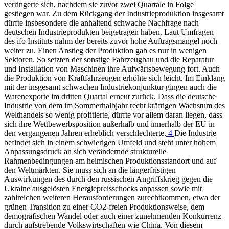
verringerte sich, nachdem sie zuvor zwei Quartale in Folge
gestiegen war. Zu dem Rückgang der Industrieproduktion insgesamt
dürfte insbesondere die anhaltend schwache Nachfrage nach
deutschen Industrieprodukten beigetragen haben. Laut Umfragen
des
ifo
Instituts nahm der bereits zuvor hohe Auftragsmangel noch
weiter zu. Einen Anstieg der Produktion gab es nur in wenigen
Sektoren. So setzten der sonstige Fahrzeugbau und die Reparatur
und Installation von Maschinen ihre Aufwärtsbewegung fort. Auch
die Produktion von Kraftfahrzeugen erhöhte sich leicht. Im Einklang
mit der insgesamt schwachen Industriekonjunktur gingen auch die
Warenexporte im dritten Quartal erneut zurück. Dass die deutsche
Industrie von dem im Sommerhalbjahr recht kräftigen Wachstum des
Welthandels so wenig profitierte, dürfte vor allem daran liegen, dass
sich ihre Wettbewerbsposition außerhalb und innerhalb der
EU
in
den vergangenen Jahren erheblich verschlechterte.
4
Die Industrie
befindet sich in einem schwierigen Umfeld und steht unter hohem
Anpassungsdruck an sich verändernde strukturelle
Rahmenbedingungen am heimischen Produktionsstandort und auf
den Weltmärkten. Sie muss sich an die längerfristigen
Auswirkungen des durch den russischen Angriffskrieg gegen die
Ukraine ausgelösten Energiepreisschocks anpassen sowie mit
zahlreichen weiteren Herausforderungen zurechtkommen, etwa der
grünen Transition zu einer CO
2
-freien Produktionsweise, dem
demografischen Wandel oder auch einer zunehmenden Konkurrenz
durch aufstrebende Volkswirtschaften wie China. Von diesem