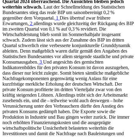
Quartal 2024 überraschend. Die Aussichten bleiben jedoch
weiterhin schwach.
Laut der Schnellmeldung des Statistischen
Bundesamtes stieg das reale
BIP
um saisonbereinigt 0,2 %
gegenüber dem Vorquartal.
1
Dies übertraf zwar frühere
Erwartungen,
2
allerdings wurde gleichzeitig der Rückgang des
BIP
im zweiten Quartal von 0,1 % auf 0,3 % revidiert. Die
Wirtschaftsleistung blieb somit im Sommerhalbjahr insgesamt
schwach. Zudem lässt sich aus der Zunahme des
BIP
im dritten
Quartal schwerlich eine verbesserte konjunkturelle Grunddynamik
ableiten. Denn maßgeblich waren dafür gemäß den Angaben des
Statistischen Bundesamtes vor allem steigende staatliche und private
Konsumausgaben.
3
Und angesichts des gemischten
Indikatorenbildes für den privaten Konsum ist davon auszugehen,
dass dieser nur leicht zulegte. Somit bieten sämtliche maßgebliche
Nachfragekomponenten gegenwärtig wenig Anlass für eine
kurzfristige merkliche Erholung der deutschen Wirtschaft. Der
private Konsum profitierte im dritten Vierteljahr zwar von den
kräftig steigenden Löhnen. Allerdings trübt sich der Arbeitsmarkt
zusehends ein, und die – teilweise wohl auch deswegen – hohe
Verunsicherung unter den Verbrauchern dürfte den Anstieg des
privaten Konsums gedämpft haben. Die Exporte sowie die
Produktion in Industrie und Bau gingen weiter zurück. Die immer
noch erhöhten Finanzierungskosten und die ausgeprägte
wirtschaftspolitische Unsicherheit belasteten weiterhin die
Investitionen und damit die Nachfrage nach Bauleistungen und