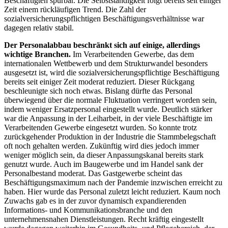
Beschäftigten spürbar. Die Selbstständigkeit folgt bereits seit einiger
Zeit einem rückläufigen Trend. Die Zahl der
sozialversicherungspflichtigen Beschäftigungsverhältnisse war
dagegen relativ stabil.
Der Personalabbau beschränkt sich auf einige, allerdings
wichtige Branchen.
Im Verarbeitenden Gewerbe, das dem
internationalen Wettbewerb und dem Strukturwandel besonders
ausgesetzt ist, wird die sozialversicherungspflichtige Beschäftigung
bereits seit einiger Zeit moderat reduziert. Dieser Rückgang
beschleunigte sich noch etwas. Bislang dürfte das Personal
überwiegend über die normale Fluktuation verringert worden sein,
indem weniger Ersatzpersonal eingestellt wurde. Deutlich stärker
war die Anpassung in der Leiharbeit, in der viele Beschäftigte im
Verarbeitenden Gewerbe eingesetzt wurden. So konnte trotz
zurückgehender Produktion in der Industrie die Stammbelegschaft
oft noch gehalten werden. Zukünftig wird dies jedoch immer
weniger möglich sein, da dieser Anpassungskanal bereits stark
genutzt wurde. Auch im Baugewerbe und im Handel sank der
Personalbestand moderat. Das Gastgewerbe scheint das
Beschäftigungsmaximum nach der Pandemie inzwischen erreicht zu
haben. Hier wurde das Personal zuletzt leicht reduziert. Kaum noch
Zuwachs gab es in der zuvor dynamisch expandierenden
Informations- und Kommunikationsbranche und den
unternehmensnahen Dienstleistungen. Recht kräftig eingestellt