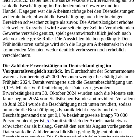
leicht zurück. Dabei hielt die starke sektorale Differenzierung an. So
sank die Beschäftigung im Produzierenden Gewerbe und im
Handel. Dagegen war die Arbeitsnachfrage bei den Dienstleistungen
weiterhin hoch, obwohl die Beschäftigung auch hier in einigen
Bereichen schwächer zulegte als zuvor. Die Arbeitslosigkeit erhöhte
sich weiter. Kurzarbeit wird zwar seit einiger Zeit im Verarbeitenden
Gewerbe verstärkt genutzt, spielt gesamtwirtschaftlich jedoch nach
wie vor keine große Rolle. Die Aussichten bleiben gedämpft: Den
Frühindikatoren zufolge wird sich die Lage am Arbeitsmarkt in den
kommenden Monaten weder deutlich verbessern noch erheblich
verschlechtern.
Die Zahl der Erwerbstätigen in Deutschland ging im
Vorquartalsvergleich zurück.
Im Durchschnitt der Sommermonate
waren saisonbereinigt 45 000 Personen weniger beschäftigt als im
Frühjahr 2024. Damit verringerte sich die Gesamtbeschäftigung um
0,1 %. Mit der Veröffentlichung der Daten zur gesamten
Erwerbstätigkeit am 30. Oktober 2024 wurden auch die Monate seit
Jahresbeginn 2024 vom Statistischen Bundesamt revidiert. Vor allem
ab Juni 2024 wurde die Beschäftigung nach unten revidiert, sodass
nunmehr die Beschäftigungsdynamik leicht negativ und der
Beschäftigtenstand um gut 0,1 % beziehungsweise knapp 70 000
Personen niedriger ist.
5
Damit stellt sich der Arbeitsmarkt etwas
schwächer dar als bislang. Gemäß den erst bis August vorliegenden
Daten sank die Zahl der ausschließlich geringfügig entlohnten