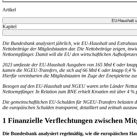
Artikel
EU-Haushalt u
Kapitel
Die Bundesbank analysiert jährlich, wie
EU
-
Haushalt und Extrahaus
Nettobeiträge der Mitgliedstaaten dar. Die Nettobeiträge zeigen, inwi
Nettoempfänger. Damit will die
EU
den wirtschaftlichen Aufholprozes
2023 umfasste der
EU
-
Haushalt Ausgaben von 165 Mrd € oder knap
kamen die
NGEU
-
Transfers, die sich auf 66 Mrd € oder knapp 0,4 %
Hierfür vereinbarten die Mitgliedstaaten im Zuge der Energiekrise zu
Bezogen auf den
EU
-
Haushalt und
NGEU
waren zehn Länder Nettoza
Nettoempfänger. In Relation zum
BNE
erhielt Kroatien mit über 4 % p
Die gemeinschaftlichen
EU
-
Schulden für
NGEU
-
Transfers belasten 
die europäischen Schulden transparent, detailliert und zeitnah auszu
1 Finanzielle Verflechtungen zwischen Mit
Die Bundesbank analysiert regelmäßig, wie die europäischen Haush