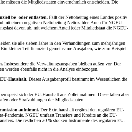
te müssen die Mitgliedstaaten einvernehmlich entscheiden. Die
iell be- oder entlasten.
Fällt der Nettobeitrag eines Landes positiv
and mit einem negativen Nettobeitrag Nettozahler. Auch für
NGEU
gslast davon ab, mit welchem Anteil jeder Mitgliedstaat die
NGEU
-
iden sie alle sieben Jahre in den Verhandlungen zum mehrjährigen
. Ein kleiner Teil finanziert gemeinsame Ausgaben, wie zum Beispiel
en.
Insbesondere die Verwaltungsausgaben bleiben außen vor. Der
n werden ebenfalls nicht in die Analyse einbezogen.
EU
-
Haushalt.
Dieses Ausgabenprofil bestimmt im Wesentlichen die
en speist sich der
EU
-
Haushalt aus Zolleinnahmen. Diese fallen aber
fen oder Strafzahlungen der Mitgliedstaaten.
ommission aufnimmt.
Der Extrahaushalt ergänzt den regulären
EU
-
rona-Pandemie.
NGEU
umfasst Transfers und Kredite an die
EU
-
ransfers. Die restlichen 20 % stocken Instrumente des regulären
EU
-