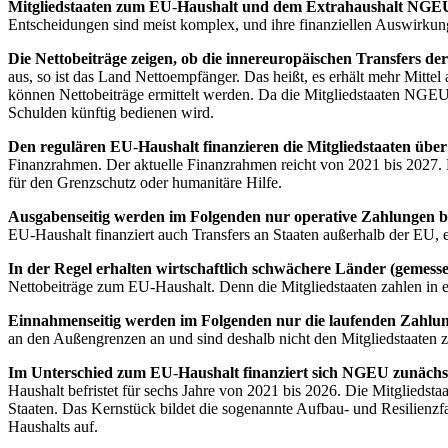
Mitgliedstaaten zum
EU
-
Haushalt und dem Extrahaushalt
NGE
Entscheidungen sind meist komplex, und ihre finanziellen Auswirkung
Die Nettobeiträge zeigen, ob die innereuropäischen Transfers der
aus, so ist das Land Nettoempfänger. Das heißt, es erhält mehr Mittel
können Nettobeiträge ermittelt werden. Da die Mitgliedstaaten
NGE
Schulden künftig bedienen wird.
Den regulären
EU
-
Haushalt finanzieren die Mitgliedstaaten über
Finanzrahmen. Der aktuelle Finanzrahmen reicht von 2021 bis 2027. De
für den Grenzschutz oder humanitäre Hilfe.
Ausgabenseitig werden im Folgenden nur operative Zahlungen ber
EU
-
Haushalt finanziert auch Transfers an Staaten außerhalb der
EU
,
e
In der Regel erhalten wirtschaftlich schwächere Länder (gemes
Nettobeiträge zum
EU
-
Haushalt. Denn die Mitgliedstaaten zahlen in e
Einnahmenseitig werden im Folgenden nur die laufenden Zahlun
an den Außengrenzen an und sind deshalb nicht den Mitgliedstaaten z
Im Unterschied zum
EU
-
Haushalt finanziert sich
NGEU
zunächs
Haushalt befristet für sechs Jahre von 2021 bis 2026. Die Mitglieds
Staaten. Das Kernstück bildet die sogenannte Aufbau- und Resilienzfaz
Haushalts auf.