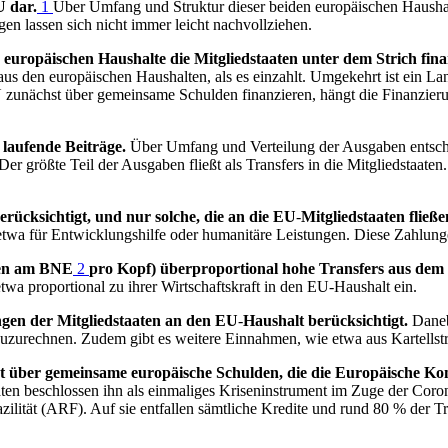
U
dar.
1
Über Umfang und Struktur dieser beiden europäischen Haushal
en lassen sich nicht immer leicht nachvollziehen.
 europäischen Haushalte die Mitgliedstaaten unter dem Strich finanz
 aus den europäischen Haushalten, als es einzahlt. Umgekehrt ist ein L
U
zunächst über gemeinsame Schulden finanzieren, hängt die Finanzierun
 laufende Beiträge.
Über Umfang und Verteilung der Ausgaben entsche
r größte Teil der Ausgaben fließt als Transfers in die Mitgliedstaaten
ücksichtigt, und nur solche, die an die
EU
-
Mitgliedstaaten fließ
twa für Entwicklungshilfe oder humanitäre Leistungen. Diese Zahlunge
sen am
BNE
2
pro Kopf) überproportional hohe Transfers aus dem
twa proportional zu ihrer Wirtschaftskraft in den
EU
-
Haushalt ein.
gen der Mitgliedstaaten an den
EU
-
Haushalt berücksichtigt.
Daneb
uzurechnen. Zudem gibt es weitere Einnahmen, wie etwa aus Kartellstra
t über gemeinsame europäische Schulden, die die Europäische K
taaten beschlossen ihn als einmaliges Kriseninstrument im Zuge der Co
ilität (
ARF
). Auf sie entfallen sämtliche Kredite und rund 80 % der T