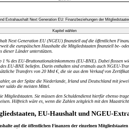
nd Extrahaushalt Next Generation EU: Finanzbeziehungen der Mitgliedstaate
Kapitel wählen
halt
Next Generation
EU
(
NGEU
)
finanziell auf die öffentlichen Finan
eweit die europäischen Haushalte die Mitgliedstaaten finanziell be- ode
s dieser Länder unterstützen.
p 1 % des
EU
-
Bruttonationaleinkommens
(
EU
-
BNE
). Dabei flossen wi
 des
EU
-
BNE
beliefen. Darin enthalten sind erstmals auch
NGEU
-
Tran
sätzliche Transfers von 20 Mrd €, die sie aus dem Verkauf von Zertifik
hler, an der Spitze die Niederlande, Irland und Deutschland mit jewei
er saldo die meisten Mittel.
die Mitgliedstaaten. Sie müssen den Schuldendienst hierfür ebenso trage
weisen. Hilfreich wäre es, wenn die Zahlen zeitgleich mit den Maastrich
gliedstaaten,
EU
-
Haushalt und
NGEU
-
Extr
alte auf die öffentlichen Finanzen der einzelnen Mitgliedstaaten w