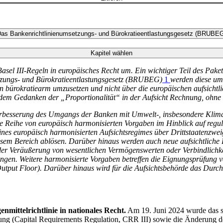
as Bankenrichtlinienumsetzungs- und Bürokratieentlastungsgesetz (BRUBE
Kapitel wählen
asel III-Regeln in europäisches Recht um. Ein wichtiger Teil des Paket
zungs- und Bürokratieentlastungsgesetz
(
BRUBEG
)
1
werden diese um
en bürokratiearm umzusetzen und nicht über die europäischen aufsichtl
 dem Gedanken der „Proportionalität“ in der Aufsicht Rechnung, ohne 
rbesserung des Umgangs der Banken mit Umwelt-, insbesondere Klimar
e Reihe von europäisch harmonisierten Vorgaben im Hinblick auf regulat
ines europäisch harmonisierten Aufsichtsregimes über Drittstaatenzwei
sem Bereich ablösen. Darüber hinaus werden auch neue aufsichtliche Be
der Veräußerung von wesentlichen Vermögenswerten oder Verbindlichk
ngen. Weitere harmonisierte Vorgaben betreffen die Eignungsprüfung 
utput Floor
). Darüber hinaus wird für die Aufsichtsbehörde das Durc
mittelrichtlinie in nationales Recht.
Am 19. Juni 2024 wurde das 
ung (
Capital Requirements Regulation
,
CRR
III) sowie die Änderung de