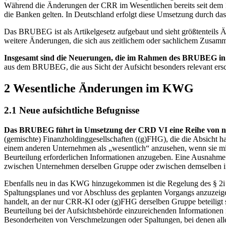
Während die Änderungen der
CRR
im Wesentlichen bereits seit de
die Banken gelten. In Deutschland erfolgt diese Umsetzung durch da
Das
BRUBEG
ist als Artikelgesetz aufgebaut und sieht größtenteil
weitere Änderungen, die sich aus zeitlichem oder sachlichem Zusa
Insgesamt sind die Neuerungen, die im Rahmen des
BRUBEG
in
aus dem
BRUBEG
,
die aus Sicht der Aufsicht besonders relevant er
2 Wesentliche Änderungen im
KWG
2.1 Neue aufsichtliche Befugnisse
Das
BRUBEG
führt in Umsetzung der
CRD
VI eine Reihe von n
(gemischte) Finanzholdinggesellschaften ((g)
FHG
), die die Absicht 
einem anderen Unternehmen als „wesentlich“ anzusehen, wenn sie min
Beurteilung erforderlichen Informationen anzugeben. Eine Ausnahme
zwischen Unternehmen derselben Gruppe oder zwischen demselben ins
Ebenfalls neu in das
KWG
hinzugekommen ist die Regelung des § 2
Spaltungsplanes und vor Abschluss des geplanten Vorgangs anzuzeige
handelt, an der nur
CRR
-
KI
oder (g)
FHG
derselben Gruppe beteiligt
Beurteilung bei der Aufsichtsbehörde einzureichenden Informationen 
Besonderheiten von Verschmelzungen oder Spaltungen, bei denen all