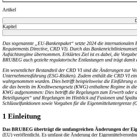
Artikel
D
Kapitel
Das sogenannte „
EU
-Bankenpaket“ setzte 2024 die internationalen B
Requirements Directive
,
CRD
VI). Durch das Bankenrichtlinienumset
Aufsichtsregime übernommen. Erklärtes Ziel ist es dabei, die Vorgab
BRUBEG
auch gezielte regulatorische Entlastungen und trägt damit
Ein wesentlicher Bestandteil der
CRD
VI sind die Änderungen zur Ve
Unternehmensführung
(
ESG
-
Risiken). Zudem enthält die
CRD
VI ein
wahrgenommen wurden. Dies betrifft beispielsweise die Einführung e
die das bereits im Kreditwesengesetz
(
KWG
)
enthaltene Regime in die
KWG
aufgenommen: Dies betrifft die Regelungen zum Erwerb oder 
Beteiligungen“ und Regelungen im Hinblick auf Fusionen und Spaltu
Schlüsselfunktionen sowie Vorgaben für die Eigenmitteluntergrenze (
O
1 Einleitung
Das
BRUBEG
überträgt die umfangreichen Änderungen der Eigen
(
EU
)
veröffentlicht. Es umfasst die Änderung der Eigenmittelverordn