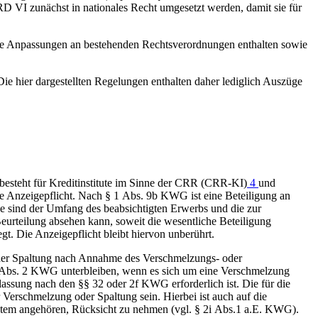
RD
VI zunächst in nationales Recht umgesetzt werden, damit sie für
e Anpassungen an bestehenden Rechtsverordnungen enthalten sowie
ie hier dargestellten Regelungen enthalten daher lediglich Auszüge
besteht für Kreditinstitute im Sinne der
CRR
(
CRR
-
KI
)
4
und
ine Anzeigepflicht. Nach § 1 Abs. 9b
KWG
ist eine Beteiligung an
e sind der Umfang des beabsichtigten Erwerbs und die zur
eurteilung absehen kann, soweit die wesentliche Beteiligung
 Die Anzeigepflicht bleibt hiervon unberührt.
der Spaltung nach Annahme des Verschmelzungs- oder
 Abs. 2
KWG
unterbleiben, wenn es sich um eine Verschmelzung
ulassung nach den §§ 32 oder 2f
KWG
erforderlich ist. Die für die
Verschmelzung oder Spaltung sein. Hierbei ist auch auf die
tem angehören, Rücksicht zu nehmen (vgl. § 2i Abs.1 a.E.
KWG
).