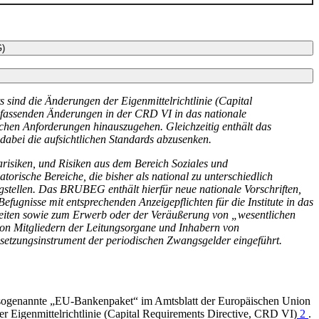
G)
s sind die Änderungen der Eigenmittelrichtlinie (
Capital
fassenden Änderungen in der
CRD
VI in das nationale
ichen Anforderungen hinauszugehen. Gleichzeitig enthält das
dabei die aufsichtlichen Standards abzusenken.
isiken, und Risiken aus dem Bereich Soziales und
orische Bereiche, die bisher als national zu unterschiedlich
gstellen. Das
BRUBEG
enthält hierfür neue nationale Vorschriften,
fugnisse mit entsprechenden Anzeigepflichten für die Institute in das
eiten sowie zum Erwerb oder der Veräußerung von „wesentlichen
von Mitgliedern der Leitungsorgane und Inhabern von
hsetzungsinstrument der periodischen Zwangsgelder eingeführt.
sogenannte „
EU
-Bankenpaket“ im Amtsblatt der Europäischen Union
r Eigenmittelrichtlinie (
Capital Requirements Directive
,
CRD
VI)
2
.