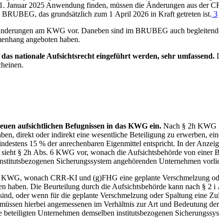
m 1. Januar 2025 Anwendung finden, müssen die Änderungen aus der
C
s
BRUBEG
,
das grundsätzlich zum 1 April 2026 in Kraft getreten ist.
3
s Änderungen am
KWG
vor. Daneben sind im
BRUBEG
auch begleitend
mmenhang angeboten haben.
 das nationale Aufsichtsrecht eingeführt werden, sehr umfassend.
D
scheinen.
euen aufsichtlichen Befugnissen in das
KWG
ein
.
Nach § 2h
KWG
haben, direkt oder indirekt eine wesentliche Beteiligung zu erwerben, e
destens 15 % der anrechenbaren Eigenmittel entspricht. In der Anzeig
 sieht § 2h Abs. 6
KWG
vor, wonach die Aufsichtsbehörde von einer B
titutsbezogenen Sicherungssystem angehörenden Unternehmen vorliegt.
i
KWG
, wonach
CRR
-
KI
und (g)
FHG
eine geplante Verschmelzung o
n haben. Die Beurteilung durch die Aufsichtsbehörde kann nach § 2 i
 sind, oder wenn für die geplante Verschmelzung oder Spaltung eine Z
müssen hierbei angemessenen im Verhältnis zur Art und Bedeutung der 
e beteiligten Unternehmen demselben institutsbezogenen Sicherungssys