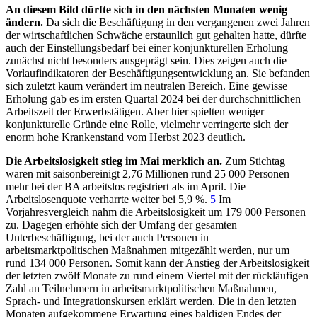
An diesem Bild dürfte sich in den nächsten Monaten wenig
ändern.
Da sich die Beschäftigung in den vergangenen zwei Jahren
der wirtschaftlichen Schwäche erstaunlich gut gehalten hatte, dürfte
auch der Einstellungsbedarf bei einer konjunkturellen Erholung
zunächst nicht besonders ausgeprägt sein.
Dies zeigen auch die
Vorlaufindikatoren der Beschäftigungsentwicklung an. Sie befanden
sich zuletzt kaum verändert im neutralen Bereich. Eine gewisse
Erholung gab es im ersten Quartal 2024 bei der durchschnittlichen
Arbeitszeit der Erwerbstätigen. Aber hier spielten weniger
konjunkturelle Gründe eine Rolle, vielmehr verringerte sich der
enorm hohe Krankenstand vom Herbst 2023 deutlich.
Die Arbeitslosigkeit stieg im Mai merklich an.
Zum Stichtag
waren mit saisonbereinigt 2,76 Millionen rund 25 000 Personen
mehr bei der
BA
arbeitslos registriert als im April. Die
Arbeitslosenquote verharrte weiter bei 5,9 %.
5
Im
Vorjahresvergleich nahm die Arbeitslosigkeit um 179 000 Personen
zu. Dagegen erhöhte sich der Umfang der gesamten
Unterbeschäftigung, bei der auch Personen in
arbeitsmarktpolitischen Maßnahmen mitgezählt werden, nur um
rund 134 000 Personen. Somit kann der Anstieg der Arbeitslosigkeit
der letzten zwölf Monate zu rund einem Viertel mit der rückläufigen
Zahl an Teilnehmern in arbeitsmarktpolitischen Maßnahmen,
Sprach- und Integrationskursen erklärt werden. Die in den letzten
Monaten aufgekommene Erwartung eines baldigen Endes der