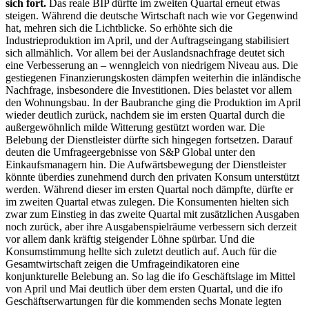
sich fort.
Das reale
BIP
dürfte im zweiten Quartal erneut etwas
steigen. Während die deutsche Wirtschaft nach wie vor Gegenwind
hat, mehren sich die Lichtblicke. So erhöhte sich die
Industrieproduktion im April, und der Auftragseingang stabilisiert
sich allmählich. Vor allem bei der Auslandsnachfrage deutet sich
eine Verbesserung an – wenngleich von niedrigem Niveau aus. Die
gestiegenen Finanzierungskosten dämpfen weiterhin die inländische
Nachfrage, insbesondere die Investitionen. Dies belastet vor allem
den Wohnungsbau. In der Baubranche ging die Produktion im April
wieder deutlich zurück, nachdem sie im ersten Quartal durch die
außergewöhnlich milde Witterung gestützt worden war. Die
Belebung der Dienstleister dürfte sich hingegen fortsetzen. Darauf
deuten die Umfrageergebnisse von S
&
P Global unter den
Einkaufsmanagern hin. Die Aufwärtsbewegung der Dienstleister
könnte überdies zunehmend durch den privaten Konsum unterstützt
werden. Während dieser im ersten Quartal noch dämpfte, dürfte er
im zweiten Quartal etwas zulegen. Die Konsumenten hielten sich
zwar zum Einstieg in das zweite Quartal mit zusätzlichen Ausgaben
noch zurück, aber ihre Ausgabenspielräume verbessern sich derzeit
vor allem dank kräftig steigender Löhne spürbar. Und die
Konsumstimmung hellte sich zuletzt deutlich auf. Auch für die
Gesamtwirtschaft zeigen die Umfrageindikatoren eine
konjunkturelle Belebung an. So lag die
ifo
Geschäftslage im Mittel
von April und Mai deutlich über dem ersten Quartal, und die
ifo
Geschäftserwartungen für die kommenden sechs Monate legten