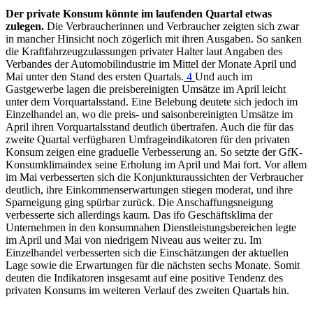
Der private Konsum könnte im laufenden Quartal etwas
zulegen.
Die Verbraucherinnen und Verbraucher zeigten sich zwar
in mancher Hinsicht noch zögerlich mit ihren Ausgaben. So sanken
die Kraftfahrzeugzulassungen privater Halter laut Angaben des
Verbandes der Automobilindustrie im Mittel der Monate April und
Mai unter den Stand des ersten Quartals.
4
Und auch im
Gastgewerbe lagen die preisbereinigten Umsätze im April leicht
unter dem Vorquartalsstand. Eine Belebung deutete sich jedoch im
Einzelhandel an, wo die preis- und saisonbereinigten Umsätze im
April ihren Vorquartalsstand deutlich übertrafen. Auch die für das
zweite Quartal verfügbaren Umfrageindikatoren für den privaten
Konsum zeigen eine graduelle Verbesserung an. So setzte der GfK-
Konsumklimaindex seine Erholung im April und Mai fort. Vor allem
im Mai verbesserten sich die Konjunkturaussichten der Verbraucher
deutlich, ihre Einkommenserwartungen stiegen moderat, und ihre
Sparneigung ging spürbar zurück. Die Anschaffungsneigung
verbesserte sich allerdings kaum. Das
ifo
Geschäftsklima der
Unternehmen in den konsumnahen Dienstleistungsbereichen legte
im April und Mai von niedrigem Niveau aus weiter zu. Im
Einzelhandel verbesserten sich die Einschätzungen der aktuellen
Lage sowie die Erwartungen für die nächsten sechs Monate. Somit
deuten die Indikatoren insgesamt auf eine positive Tendenz des
privaten Konsums im weiteren Verlauf des zweiten Quartals hin.