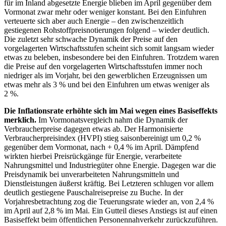
für im Inland abgesetzte Energie blieben im April gegenüber dem
Vormonat zwar mehr oder weniger konstant. Bei den Einfuhren
verteuerte sich aber auch Energie – den zwischenzeitlich
gestiegenen Rohstoffpreisnotierungen folgend – wieder deutlich.
Die zuletzt sehr schwache Dynamik der Preise auf den
vorgelagerten Wirtschaftsstufen scheint sich somit langsam wieder
etwas zu beleben, insbesondere bei den Einfuhren. Trotzdem waren
die Preise auf den vorgelagerten Wirtschaftsstufen immer noch
niedriger als im Vorjahr, bei den gewerblichen Erzeugnissen um
etwas mehr als 3 % und bei den Einfuhren um etwas weniger als
2 %.
Die Inflationsrate erhöhte sich im Mai wegen eines Basiseffekts
merklich.
Im Vormonatsvergleich nahm die Dynamik der
Verbraucherpreise dagegen etwas ab. Der Harmonisierte
Verbraucherpreisindex
(
HVPI
)
stieg saisonbereinigt um 0,2 %
gegenüber dem Vormonat, nach + 0,4 % im April. Dämpfend
wirkten hierbei Preisrückgänge für Energie, verarbeitete
Nahrungsmittel und Industriegüter ohne Energie. Dagegen war die
Preisdynamik bei unverarbeiteten Nahrungsmitteln und
Dienstleistungen äußerst kräftig. Bei Letzteren schlugen vor allem
deutlich gestiegene Pauschalreisepreise zu Buche. In der
Vorjahresbetrachtung zog die Teuerungsrate wieder an, von 2,4 %
im April auf 2,8 % im Mai. Ein Gutteil dieses Anstiegs ist auf einen
Basiseffekt beim öffentlichen Personennahverkehr zurückzuführen.