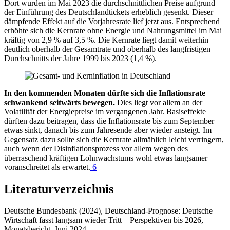
Dort wurden im Mai 2023 die durchschnittlichen Preise aufgrund
der Einführung des Deutschlandtickets erheblich gesenkt. Dieser
dämpfende Effekt auf die Vorjahresrate lief jetzt aus. Entsprechend
erhöhte sich die Kernrate ohne Energie und Nahrungsmittel im Mai
kräftig von 2,9 % auf 3,5 %. Die Kernrate liegt damit weiterhin
deutlich oberhalb der Gesamtrate und oberhalb des langfristigen
Durchschnitts der Jahre 1999 bis 2023 (1,4 %).
In den kommenden Monaten dürfte sich die Inflationsrate
schwankend seitwärts bewegen.
Dies liegt vor allem an der
Volatilität der Energiepreise im vergangenen Jahr. Basiseffekte
dürften dazu beitragen, dass die Inflationsrate bis zum September
etwas sinkt, danach bis zum Jahresende aber wieder ansteigt. Im
Gegensatz dazu sollte sich die Kernrate allmählich leicht verringern,
auch wenn der Disinflationsprozess vor allem wegen des
überraschend kräftigen Lohnwachstums wohl etwas langsamer
voranschreitet als erwartet.
6
Literaturverzeichnis
Deutsche Bundesbank (2024), Deutschland-Prognose: Deutsche
Wirtschaft fasst langsam wieder Tritt ‒ Perspektiven bis 2026,
Monatsbericht, Juni 2024.