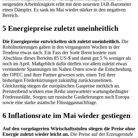
steigenden Arbeitslosigkeit erlitt mit dem neuesten
IAB
-
Barometer
einen Dämpfer. Es sank im Mai wieder stärker in den negativen
Bereich.
5 Energiepreise zuletzt uneinheitlich
Die Energiepreise entwickelten sich zuletzt uneinheitlich.
Die
Rohölnotierungen gaben in den vergangenen Wochen in der
Tendenz etwas nach. Ein Fass der Sorte Brent kostete zum
Abschluss dieses Berichts 85
US
-$ und damit gut 5 % weniger als
noch im April. Maßgeblich dafür dürften vor allem zuletzt etwas
verminderte Spannungen im Nahen Osten sowie die Entscheidung
der
OPEC
und ihrer Partner gewesen sein, einen Teil ihrer
bisherigen Förderkürzungen zukünftig zurückzunehmen.
Gleichzeitig stiegen die europäischen Gaspreise merklich an.
Preistreibend wirkten eine Reihe unerwarteter wartungsbedingter
Förderausfälle, Sorgen um russische Gaslieferungen nach Europa
sowie eine starke asiatische Flüssiggasnachfrage.
6 Inflationsrate im Mai wieder gestiegen
Auf den vorgelagerten Wirtschaftsstufen stiegen die Preise ohne
Energie zuletzt wieder leicht an.
Die Preise auf der Erzeugerstufe