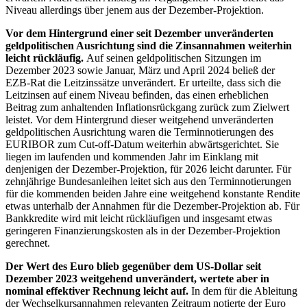
Niveau allerdings über jenem aus der Dezember-Projektion.
Vor dem Hintergrund einer seit Dezember unveränderten
geldpolitischen Ausrichtung sind die Zinsannahmen weiterhin
leicht rückläufig.
Auf seinen geldpolitischen Sitzungen im
Dezember 2023 sowie Januar, März und April 2024 beließ der
EZB
-Rat die Leitzinssätze unverändert. Er urteilte, dass sich die
Leitzinsen auf einem Niveau befinden, das einen erheblichen
Beitrag zum anhaltenden Inflationsrückgang zurück zum Zielwert
leistet. Vor dem Hintergrund dieser weitgehend unveränderten
geldpolitischen Ausrichtung waren die Terminnotierungen des
EURIBOR
zum
Cut-off
-Datum weiterhin abwärtsgerichtet. Sie
liegen im laufenden und kommenden Jahr im Einklang mit
denjenigen der Dezember-Projektion, für 2026 leicht darunter. Für
zehnjährige Bundesanleihen leitet sich aus den Terminnotierungen
für die kommenden beiden Jahre eine weitgehend konstante Rendite
etwas unterhalb der Annahmen für die Dezember-Projektion ab. Für
Bankkredite wird mit leicht rückläufigen und insgesamt etwas
geringeren Finanzierungskosten als in der Dezember-Projektion
gerechnet.
Der Wert des Euro blieb gegenüber dem
US
-Dollar seit
Dezember 2023 weitgehend unverändert, wertete aber in
nominal effektiver Rechnung leicht auf.
In dem für die Ableitung
der Wechselkursannahmen relevanten Zeitraum notierte der Euro