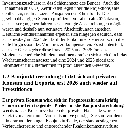
Investitionszuschüsse in das Schienennetz des Bundes. Auch die
Einnahmen aus CO
₂
-Zertifikaten legen über die Projektionsjahre
deutlich zu; sie finanzieren Ausgaben des Klimafonds. Die
gewinnabhängigen Steuern profitieren vor allem ab 2025 davon,
dass in vergangenen Jahren beschleunigte Abschreibungen möglich
waren und deshalb nun geringere Abschreibungen anstehen.
Deutliche Mindereinnahmen ergeben sich hingegen dadurch, dass
zu Jahresbeginn 2024 der Tarif der Einkommensteuer sank, um die
kalte Progression des Vorjahres zu kompensieren. Es ist unterstellt,
dass der Gesetzgeber diese Praxis 2025 und 2026 fortsetzt.
Moderate steuerliche Mindereinnahmen ergeben sich auch durch das
Wachstumschancengesetz und eine 2024 und 2025 niedrigere
Stromsteuer für Unternehmen im produzierenden Gewerbe.
1.2 Konjunkturerholung stützt sich auf privaten
Konsum und Exporte, erst 2026 auch wieder auf
Investitionen
Der private Konsum wird sich im Prognosezeitraum kräftig
erholen und ein tragender Pfeiler für die Konjunkturerholung
werden.
Das Konsumverhalten der privaten Haushalte wurde
zuletzt vor allem durch Vorsichtsmotive geprägt. Sie sind vor dem
Hintergrund der langen Konjunkturflaute, der stark gestiegenen
Verbraucherpreise und entsprechender Realeinkommensverluste