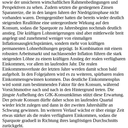
sowie der unsicheren wirtschaftlichen Rahmenbedingungen und
Perspektiven zu sehen. Zudem setzten die gestiegenen Zinsen
Sparanreize, die in den langen Jahren der Niedrigzinsphase nicht
vorhanden waren. Demgegenüber hatten die bereits wieder deutlich
steigenden Reallöhne eine untergeordnete Wirkung auf den
Konsum, sodass die Sparquote zu Jahresbeginn nochmals deutlich
anstieg. Die kräftigen Lohnsteigerungen sind aber mittlerweile breit
angelegt und zunehmend weniger von einmaligen
Inflationsausgleichsprämien, sondern mehr von kräftigen
permanenten Lohnerhöhungen geprägt. In Kombination mit einem
robusten Arbeitsmarkt und nachlassender Inflation führen die stark
steigenden Löhne zu einem kräftigen Anstieg der realen verfügbaren
Einkommen, vor allem im laufenden Jahr. Die realen
Einkommensverluste der letzten Jahre werden damit schon bald
aufgeholt. In den Folgejahren wird es zu weiteren, spürbaren realen
Einkommensgewinnen kommen. Das deutliche Einkommensplus
wird somit zum bestimmenden Faktor für den Konsum, während
Vorsichtsmotive nach und nach in den Hintergrund treten. Die
jüngste Aufhellung des GfK-Konsumklimas stützt diese Erwartung.
Der private Konsum dürfte daher schon im laufenden Quartal
wieder leicht zulegen und dann in der zweiten Jahreshälfte an
Schwung gewinnen. Im weiteren Verlauf wächst er über einige Zeit
etwas stärker als die realen verfügbaren Einkommen, sodass die
Sparquote graduell in Richtung ihres langfristigen Durchschnitts
zurückgeht.