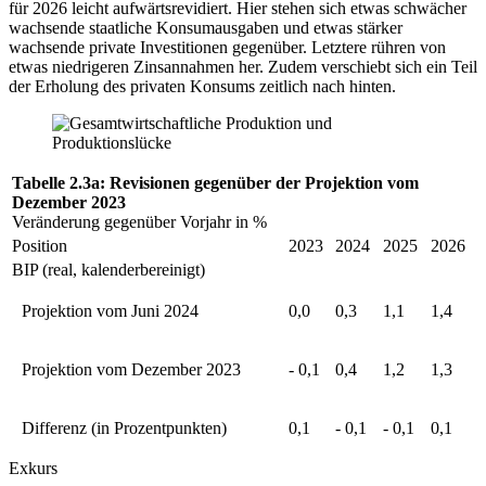
für 2026 leicht aufwärtsrevidiert. Hier stehen sich etwas schwächer
wachsende staatliche Konsumausgaben und etwas stärker
wachsende private Investitionen gegenüber. Letztere rühren von
etwas niedrigeren Zinsannahmen her. Zudem verschiebt sich ein Teil
der Erholung des privaten Konsums zeitlich nach hinten.
Tabelle 2.3a: Revisionen gegenüber der Projektion vom
Dezember 2023
Veränderung gegenüber Vorjahr in %
Position
2023
2024
2025
2026
BIP
(real, kalenderbereinigt)
Projektion vom Juni 2024
0,0
0,3
1,1
1,4
Projektion vom Dezember 2023
- 0,1
0,4
1,2
1,3
Differenz (in Prozentpunkten)
0,1
- 0,1
- 0,1
0,1
Exkurs