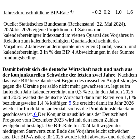
4)
- 0,2
0,2
1,0
1,6
Jahresdurchschnittliche
BIP
-Rate
Quelle: Statistisches Bundesamt (Rechenstand: 22. Mai 2024).
2024 bis 2026 eigene Projektionen.
1
Saison- und
kalenderbereinigter Indexstand im vierten Quartal des Vorjahres in
Relation zum kalenderbereinigten Quartalsdurchschnitt des
Vorjahres.
2
Jahresveränderungsrate im vierten Quartal, saison- und
kalenderbereinigt.
3
In % des
BIP
.
4
Abweichungen in der Summe
rundungsbedingt.
Damit befreit sich die deutsche Wirtschaft nach und nach aus
der konjunkturellen Schwäche der letzten zwei Jahre.
Nachdem
das reale
BIP
hierzulande seit Beginn des russischen Angriffskrieges
gegen die Ukraine per saldo nicht mehr gewachsen ist, legt es im
laufenden Jahr kalenderbereinigt um 0,3
% zu. In den Jahren 2025
und 2026 wächst die deutsche Wirtschaft dann mit Raten von 1,1
%
beziehungsweise 1,4
% kräftiger.
5
Sie erreicht damit im Jahr 2026
wieder ihr Produktionspotenzial, sodass die Produktionslücke dann
geschlossen ist.
6
Der Konjunkturausblick aus der Deutschland-
Prognose vom Dezember 2023 wird mit den neuen Zahlen
weitgehend bestätigt. Die
BIP
-Rate für 2024 fällt wegen des
niedrigeren Startwerts zum Ende des Vorjahres leicht schwächer
aus. Der
BIP
-Anstieg für 2025 wurde leicht abwärts- und derjenige