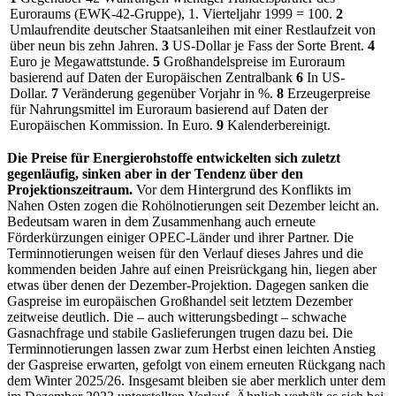
Euroraums (
EWK
-42-Gruppe), 1. Vierteljahr 1999 = 100.
2
Umlaufrendite deutscher Staatsanleihen mit einer Restlaufzeit von
über neun bis zehn Jahren.
3
US
-Dollar je Fass der Sorte Brent.
4
Euro je Megawattstunde.
5
Großhandelspreise im Euroraum
basierend auf Daten der Europäischen Zentralbank
6
In
US
-
Dollar.
7
Veränderung gegenüber Vorjahr in %.
8
Erzeugerpreise
für Nahrungsmittel im Euroraum basierend auf Daten der
Europäischen Kommission. In Euro.
9
Kalenderbereinigt.
Die Preise für Energierohstoffe entwickelten sich zuletzt
gegenläufig, sinken aber in der Tendenz über den
Projektionszeitraum.
Vor dem Hintergrund des Konflikts im
Nahen Osten zogen die Rohölnotierungen seit Dezember leicht an.
Bedeutsam waren in dem Zusammenhang auch erneute
Förderkürzungen einiger
OPEC
-Länder und ihrer Partner. Die
Terminnotierungen weisen für den Verlauf dieses Jahres und die
kommenden beiden Jahre auf einen Preisrückgang hin, liegen aber
etwas über denen der Dezember-Projektion. Dagegen sanken die
Gaspreise im europäischen Großhandel seit letztem Dezember
zeitweise deutlich. Die ‒ auch witterungsbedingt ‒ schwache
Gasnachfrage und stabile Gaslieferungen trugen dazu bei. Die
Terminnotierungen lassen zwar zum Herbst einen leichten Anstieg
der Gaspreise erwarten, gefolgt von einem erneuten Rückgang nach
dem Winter 2025/26. Insgesamt bleiben sie aber merklich unter dem