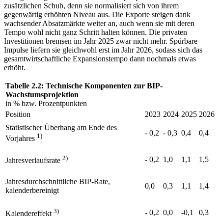
zusätzlichen Schub, denn sie normalisiert sich von ihrem
gegenwärtig erhöhten Niveau aus. Die Exporte steigen dank
wachsender Absatzmärkte weiter an, auch wenn sie mit deren
Tempo wohl nicht ganz Schritt halten können. Die privaten
Investitionen bremsen im Jahr 2025 zwar nicht mehr. Spürbare
Impulse liefern sie gleichwohl erst im Jahr 2026, sodass sich das
gesamtwirtschaftliche Expansionstempo dann nochmals etwas
erhöht.
Tabelle 2.2: Technische Komponenten zur
BIP
-
Wachstumsprojektion
in %
bzw.
Prozentpunkten
Position
2023
2024
2025
2026
Statistischer Überhang am Ende des
- 0,2
- 0,3
0,4
0,4
1)
Vorjahres
2)
- 0,2
1,0
1,1
1,5
Jahresverlaufsrate
Jahresdurchschnittliche
BIP
-Rate,
0,0
0,3
1,1
1,4
kalenderbereinigt
3)
- 0,2
0,0
-0,1
0,3
Kalendereffekt