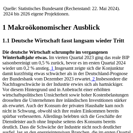
Quelle: Statistisches Bundesamt (Rechenstand: 22. Mai 2024).
2024 bis 2026 eigene Projektionen.
1 Makroökonomischer Ausblick
1.1 Deutsche Wirtschaft fasst langsam wieder Tritt
Die deutsche Wirtschaft schrumpfte im vergangenen
Winterhalbjahr etwas.
Im vierten Quartal 2023 ging das reale
BIP
saisonbereinigt um 0,5
% zurück, bevor es im ersten Quartal 2024
wieder um 0,2
% anstieg.
1
Insgesamt zeigte sich die Konjunktur
damit kurzfristig etwas schwächer als in der Deutschland-Prognose
der Bundesbank vom Dezember 2023 erwartet.
2
Insbesondere die
Nachfrageschwäche in der Industrie erwies sich als hartnäckiger.
Vor diesem Hintergrund und in Anbetracht einer erhöhten
wirtschaftspolitischen Unsicherheit sowie hoher Kostenbelastungen
drosselten die Unternehmen ihre inländischen Investitionen stärker
als erwartet. Auch der Konsum der privaten Haushalte kam noch
nicht in Schwung, obwohl sich ihre realen Einkommen bereits
spürbar verbesserten. Allerdings belebten sich die Geschäfte der
Dienstleister auch ohne Impulse seitens des Konsums bereits
deutlich. Dass die Schwäche der Industrie nicht noch deutlicher
ausfiel, lag an den energieintensiven Branchen, die im ersten Quartal