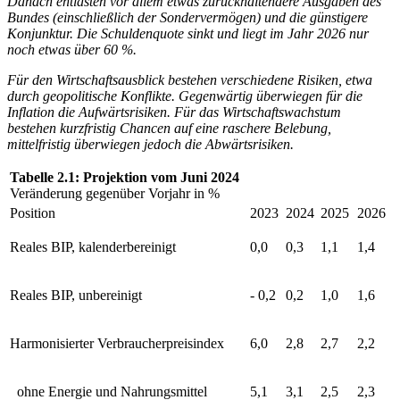
Danach entlasten vor allem etwas zurückhaltendere Ausgaben des
Bundes (einschließlich der Sondervermögen) und die günstigere
Konjunktur. Die Schuldenquote sinkt und liegt im Jahr 2026 nur
noch etwas über 60 %.
Für den Wirtschaftsausblick bestehen verschiedene Risiken, etwa
durch geopolitische Konflikte.
Gegenwärtig überwiegen für die
Inflation die Aufwärtsrisiken. Für das Wirtschaftswachstum
bestehen kurzfristig Chancen auf eine raschere Belebung,
mittelfristig überwiegen jedoch die Abwärtsrisiken.
Tabelle 2.1: Projektion vom Juni 2024
Veränderung gegenüber Vorjahr in %
Position
2023
2024
2025
2026
Reales
BIP
, kalenderbereinigt
0,0
0,3
1,1
1,4
Reales
BIP
, unbereinigt
- 0,2
0,2
1,0
1,6
Harmonisierter Verbraucherpreisindex
6,0
2,8
2,7
2,2
ohne Energie und Nahrungsmittel
5,1
3,1
2,5
2,3