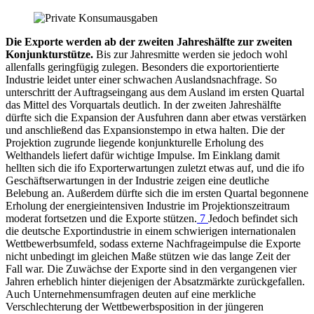
Die Exporte werden ab der zweiten Jahreshälfte zur zweiten
Konjunkturstütze.
Bis zur Jahresmitte werden sie jedoch wohl
allenfalls geringfügig zulegen. Besonders die exportorientierte
Industrie leidet unter einer schwachen Auslandsnachfrage. So
unterschritt der Auftragseingang aus dem Ausland im ersten Quartal
das Mittel des Vorquartals deutlich. In der zweiten Jahreshälfte
dürfte sich die Expansion der Ausfuhren dann aber etwas verstärken
und anschließend das Expansionstempo in etwa halten. Die der
Projektion zugrunde liegende konjunkturelle Erholung des
Welthandels liefert dafür wichtige Impulse. Im Einklang damit
hellten sich die
ifo
Exporterwartungen zuletzt etwas auf, und die
ifo
Geschäftserwartungen in der Industrie zeigen eine deutliche
Belebung an. Außerdem dürfte sich die im ersten Quartal begonnene
Erholung der energieintensiven Industrie im Projektionszeitraum
moderat fortsetzen und die Exporte stützen.
7
Jedoch befindet sich
die deutsche Exportindustrie in einem schwierigen internationalen
Wettbewerbsumfeld, sodass externe Nachfrageimpulse die Exporte
nicht unbedingt im gleichen Maße stützen wie das lange Zeit der
Fall war. Die Zuwächse der Exporte sind in den vergangenen vier
Jahren erheblich hinter diejenigen der Absatzmärkte zurückgefallen.
Auch Unternehmensumfragen deuten auf eine merkliche
Verschlechterung der Wettbewerbsposition in der jüngeren