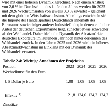
wird mit einer höheren Dynamik gerechnet. Nach einem
Anstieg
von 2,6 % im Durchschnitt des laufenden Jahres werden für 2025
und 2026 Wachstumsraten von jeweils 3,3 % erwartet ‒ gleichauf
mit dem globalen Wirtschaftswachstum. Allerdings entwickeln sich
die Importe der Handelspartner Deutschlands innerhalb des
Euroraums sowie einiger anderer Industrieländer, in denen ein hoher
Anteil der deutschen Exportmärkte liegt, zunächst etwas schwächer
als der Welthandel. Daher bleibt die Dynamik der Absatzmärkte
deutscher Exporteure im laufenden Jahr noch hinter derjenigen des
Welthandels zurück. In den Jahren 2025 und 2026 wird ein höheres
Absatzmarktwachstum im Einklang mit der Dynamik des
Welthandels erwartet.
Tabelle 2.4: Wichtige Annahmen der Projektion
Position
2023
2024
2025
2026
Wechselkurse für den Euro
US
-Dollar je Euro
1,08
1,08
1,08
1,08
1)
121,8
124,0
124,2
124,2
Effektiv
Zinssätze