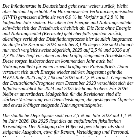
Die Inflationsrate in Deutschland geht zwar weiter zurück, bleibt
aber hartnäckig erhöht. Am Harmonisierten Verbraucherpreisindex
(
HVPI
) gemessen dürfte sie von 6,0 % im Vorjahr auf 2,8 % im
laufenden Jahr sinken. Vor allem bei Energie und Nahrungsmitteln
schwächt sich der Preisdruck erheblich ab. Die Rate ohne Energie
und Nahrungsmittel (Kernrate) geht ebenfalls spürbar zurück,
allerdings verläuft der Disinflationsprozess hier deutlich langsamer.
So dürfte die Kernrate 2024 noch bei 3,1 % liegen. Sie sinkt danach
nur noch vergleichsweise zögerlich, 2025 auf 2,5 % und 2026 auf
2,3 %. Dies liegt vor allem an den kräftig steigenden Arbeitskosten.
Diese sorgen insbesondere im kommenden Jahr auch bei
Nahrungsmitteln für einen erneut kräftigeren Preisauftrieb. Dann
verteuert sich auch Energie wieder stärker. Insgesamt geht die
HVPI
-Rate 2025 auf 2,7 % und 2026 auf 2,2 % zurück. Gegenüber
der Deutschland-Prognose vom Dezember 2023 verschiebt sich der
Inflationsausblick für 2024 und 2025 leicht nach oben. Für 2026
bleibt er unverändert. Maßgeblich für die Revisionen sind die
stärkere Verteuerung von Dienstleistungen, die gestiegenen Ölpreise
und etwas kräftiger steigende Nahrungsmittelpreise.
Die staatliche Defizitquote sinkt von 2,5 % im Jahr 2023 auf 1,1 %
im Jahr 2026. Bis 2025 liegt dies an entfallenden fiskalischen
Krisenhilfen. Der Rückgang der Hilfen ist gewichtiger als stark
steigende Ausgaben, etwa für Renten, Verteidigung und Personal.