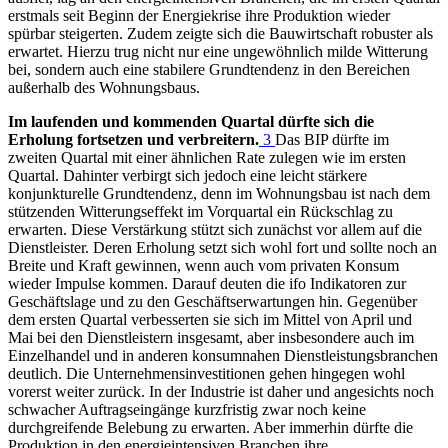
erstmals seit Beginn der Energiekrise ihre Produktion wieder
spürbar steigerten. Zudem zeigte sich die Bauwirtschaft robuster als
erwartet. Hierzu trug nicht nur eine ungewöhnlich milde Witterung
bei, sondern auch eine stabilere Grundtendenz in den Bereichen
außerhalb des Wohnungsbaus.
Im laufenden und kommenden Quartal dürfte sich die
Erholung fortsetzen und verbreitern.
3
Das
BIP
dürfte im
zweiten Quartal mit einer ähnlichen Rate zulegen wie im ersten
Quartal. Dahinter verbirgt sich jedoch eine leicht stärkere
konjunkturelle Grundtendenz, denn im Wohnungsbau ist nach dem
stützenden Witterungseffekt im Vorquartal ein Rückschlag zu
erwarten. Diese Verstärkung stützt sich zunächst vor allem auf die
Dienstleister. Deren Erholung setzt sich wohl fort und sollte noch an
Breite und Kraft gewinnen, wenn auch vom privaten Konsum
wieder Impulse kommen. Darauf deuten die
ifo
Indikatoren zur
Geschäftslage und zu den Geschäftserwartungen hin. Gegenüber
dem ersten Quartal verbesserten sie sich im Mittel von April und
Mai bei den Dienstleistern insgesamt, aber insbesondere auch im
Einzelhandel und in anderen konsumnahen Dienstleistungsbranchen
deutlich. Die Unternehmensinvestitionen gehen hingegen wohl
vorerst weiter zurück. In der Industrie ist daher und angesichts noch
schwacher Auftragseingänge kurzfristig zwar noch keine
durchgreifende Belebung zu erwarten. Aber immerhin dürfte die
Produktion in den energieintensiven Branchen ihre