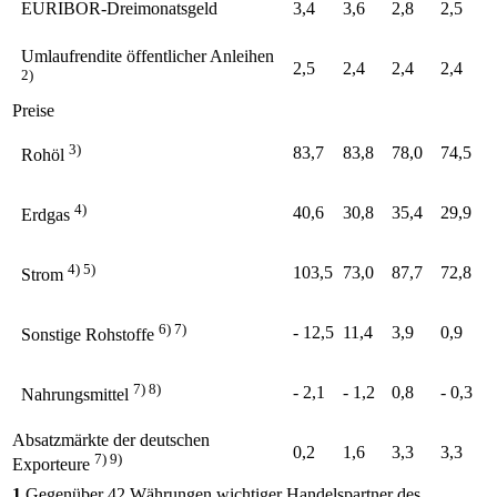
EURIBOR
-Dreimonatsgeld
3,4
3,6
2,8
2,5
Umlaufrendite öffentlicher Anleihen
2,5
2,4
2,4
2,4
2)
Preise
3)
83,7
83,8
78,0
74,5
Rohöl
4)
40,6
30,8
35,4
29,9
Erdgas
4) 5)
103,5
73,0
87,7
72,8
Strom
6) 7)
- 12,5
11,4
3,9
0,9
Sonstige Rohstoffe
7) 8)
- 2,1
- 1,2
0,8
- 0,3
Nahrungsmittel
Absatzmärkte der deutschen
0,2
1,6
3,3
3,3
7) 9)
Exporteure
1
Gegenüber 42 Währungen wichtiger Handelspartner des