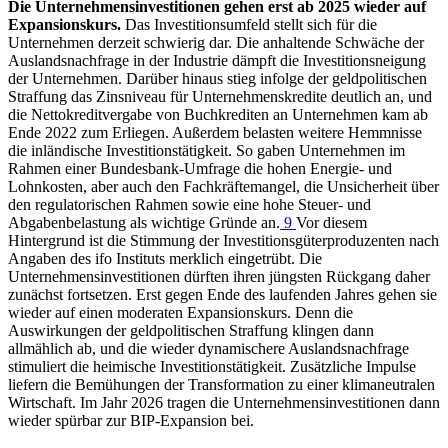
Die Unternehmensinvestitionen gehen erst ab 2025 wieder auf
Expansionskurs.
Das Investitionsumfeld stellt sich für die
Unternehmen derzeit schwierig dar. Die anhaltende Schwäche der
Auslandsnachfrage in der Industrie dämpft die Investitionsneigung
der Unternehmen. Darüber hinaus stieg infolge der geldpolitischen
Straffung das Zinsniveau für Unternehmenskredite deutlich an, und
die Nettokreditvergabe von Buchkrediten an Unternehmen kam ab
Ende 2022 zum Erliegen. Außerdem belasten weitere Hemmnisse
die inländische Investitionstätigkeit. So gaben Unternehmen im
Rahmen einer Bundesbank-Umfrage die hohen Energie- und
Lohnkosten, aber auch den Fachkräftemangel, die Unsicherheit über
den regulatorischen Rahmen sowie eine hohe Steuer- und
Abgabenbelastung als wichtige Gründe an.
9
Vor diesem
Hintergrund ist die Stimmung der Investitionsgüterproduzenten nach
Angaben des
ifo
Instituts merklich eingetrübt. Die
Unternehmensinvestitionen dürften ihren jüngsten Rückgang daher
zunächst fortsetzen. Erst gegen Ende des laufenden Jahres gehen sie
wieder auf einen moderaten Expansionskurs. Denn die
Auswirkungen der geldpolitischen Straffung klingen dann
allmählich ab, und die wieder dynamischere Auslandsnachfrage
stimuliert die heimische Investitionstätigkeit. Zusätzliche Impulse
liefern die Bemühungen der Transformation zu einer klimaneutralen
Wirtschaft. Im Jahr 2026 tragen die Unternehmensinvestitionen dann
wieder spürbar zur
BIP
-Expansion bei.