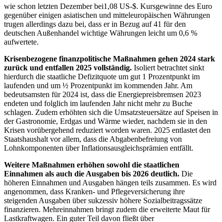
wie schon letzten Dezember bei1,08
US
-$. Kursgewinne des Euro
gegenüber einigen asiatischen und mitteleuropäischen Währungen
trugen allerdings dazu bei, dass er in Bezug auf 41 für den
deutschen Außenhandel wichtige Währungen leicht um 0,6 %
aufwertete.
Krisenbezogene finanzpolitische Maßnahmen gehen 2024 stark
zurück und entfallen 2025 vollständig.
Isoliert betrachtet sinkt
hierdurch die staatliche Defizitquote um gut 1 Prozentp
unkt im
laufenden und um
½
Prozentpunkt im kommenden Jahr. Am
bedeutsamsten für
2024 ist, dass die Energiepreisbremsen 2023
endeten und folglich im laufenden Jahr nicht mehr zu Buche
schlagen.
Zudem erhöhten sich die Umsatzsteuersätze auf Speisen in
der Gastronomie, Erdgas und Wärme wieder, nachdem sie in den
Krisen vorübergehend reduziert worden waren.
2025 entlastet den
Staatshaushalt vor allem, dass die Abgabenbefreiung von
Lohnkomponenten über Inflationsausgleichsprämien entfällt.
Weitere Maßnahmen erhöhen sowohl die staatlichen
Einnahmen als auch die Ausgaben bis 2026 deutlich.
Die
höheren Einnahmen und Ausgaben hängen teils zusammen. Es wird
angenommen, dass
Kranken- und Pflegeversicherung
ihre
steigenden Ausgaben über sukzessiv höhere
Sozialbeitragssätze
finanzieren
. Mehreinnahmen bringt zudem die erweiterte Maut für
Lastkraftwagen. Ein guter Teil davon fließt über