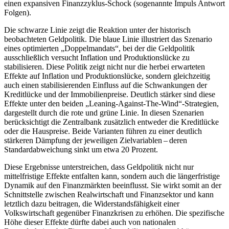
einen expansiven Finanzzyklus-Schock (sogenannte Impuls Antwort
Folgen).
Die schwarze Linie zeigt die Reaktion unter der historisch
beobachteten Geldpolitik. Die blaue Linie illustriert das Szenario
eines optimierten „Doppelmandats“, bei der die Geldpolitik
ausschließlich versucht Inflation und Produktionslücke zu
stabilisieren. Diese Politik zeigt nicht nur die herbei erwarteten
Effekte auf Inflation und Produktionslücke, sondern gleichzeitig
auch einen stabilisierenden Einfluss auf die Schwankungen der
Kreditlücke und der Immobilienpreise. Deutlich stärker sind diese
Effekte unter den beiden „
Leaning-Against-The-Wind
“-Strategien,
dargestellt durch die rote und grüne Linie. In diesen Szenarien
berücksichtigt die Zentralbank zusätzlich entweder die Kreditlücke
oder die Hauspreise. Beide Varianten führen zu einer deutlich
stärkeren Dämpfung der jeweiligen Zielvariablen – deren
Standardabweichung sinkt um etwa 20 Prozent.
Diese Ergebnisse unterstreichen, dass Geldpolitik nicht nur
mittelfristige Effekte entfalten kann, sondern auch die längerfristige
Dynamik auf den Finanzmärkten beeinflusst. Sie wirkt somit an der
Schnittstelle zwischen Realwirtschaft und Finanzsektor und kann
letztlich dazu beitragen, die Widerstandsfähigkeit einer
Volkswirtschaft gegenüber Finanzkrisen zu erhöhen. Die spezifische
Höhe dieser Effekte dürfte dabei auch von nationalen