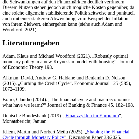
die Schwankungen auf den Finanzmärkten deutlich verringern.
Diesem Nutzen stehen jedoch auch mögliche Kosten gegenüber, da
eine solche allgemein stabilisierende Politik zeitweise und punktuell
auch mit einer stärkeren Abweichung, zum Beispiel der Inflation
von ihrem Zielwert, einhergehen kann (siehe auch Adam und
Woodford, 2021).
Literaturangaben
Adam, Klaus und Michael Woodford (2021). „
Robustly optimal
monetary policy in a new Keynesian model with housing
”.
Journal
of Economic Theory
198.
Aikman, David, Andrew G. Haldane und Benjamin D. Nelson
(2015). „
Curbing the Credit Cycle
”.
Economic Journal
125 (585),
1072–1109.
Borio, Claudio (2014). „
The financial cycle and macroeconomics:
what have we learnt?
”
Journal of Banking
&
Finance
45, 182–198.
Deutsche Bundesbank (2019). „
Finanzzyklen im Euroraum
”,
Monatsbericht, Januar.
Kliem, Martin und Norbert Metiu (2025). „
Shaping the Financial
Cycle through Monetary Policy
”,
Discussion Paper 33/2025
,