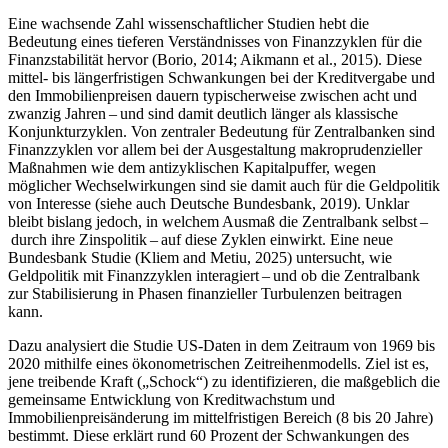
Eine wachsende Zahl wissenschaftlicher Studien hebt die
Bedeutung eines tieferen Verständnisses von Finanzzyklen für die
Finanzstabilität hervor (Borio, 2014; Aikmann et al., 2015). Diese
mittel- bis längerfristigen Schwankungen bei der Kreditvergabe und
den Immobilienpreisen dauern typischerweise zwischen acht und
zwanzig Jahren – und sind damit deutlich länger als klassische
Konjunkturzyklen. Von zentraler Bedeutung für Zentralbanken sind
Finanzzyklen vor allem bei der Ausgestaltung makroprudenzieller
Maßnahmen wie dem antizyklischen Kapitalpuffer, wegen
möglicher Wechselwirkungen sind sie damit auch für die Geldpolitik
von Interesse (siehe auch Deutsche Bundesbank, 2019). Unklar
bleibt bislang jedoch, in welchem Ausmaß die Zentralbank selbst –
durch ihre Zinspolitik – auf diese Zyklen einwirkt. Eine neue
Bundesbank Studie (Kliem and Metiu, 2025) untersucht, wie
Geldpolitik mit Finanzzyklen interagiert – und ob die Zentralbank
zur Stabilisierung in Phasen finanzieller Turbulenzen beitragen
kann.
Dazu analysiert die Studie
US
-
Daten in dem Zeitraum von 1969 bis
2020 mithilfe eines ökonometrischen Zeitreihenmodells. Ziel ist es,
jene treibende Kraft („Schock“) zu identifizieren, die maßgeblich die
gemeinsame Entwicklung von Kreditwachstum und
Immobilienpreisänderung im mittelfristigen Bereich (8 bis 20 Jahre)
bestimmt. Diese erklärt rund 60 Prozent der Schwankungen des