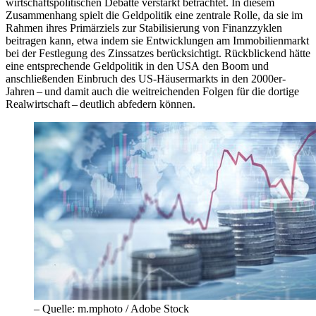
wirtschaftspolitischen Debatte verstärkt betrachtet. In diesem
Zusammenhang spielt die Geldpolitik eine zentrale Rolle, da sie im
Rahmen ihres Primärziels zur Stabilisierung von Finanzzyklen
beitragen kann, etwa indem sie Entwicklungen am Immobilienmarkt
bei der Festlegung des Zinssatzes berücksichtigt. Rückblickend hätte
eine entsprechende Geldpolitik in den
USA
den Boom und
anschließenden Einbruch des
US
-
Häusermarkts in den 2000er-
Jahren – und damit auch die weitreichenden Folgen für die dortige
Realwirtschaft – deutlich abfedern können.
– Quelle: m.mphoto / Adobe Stock