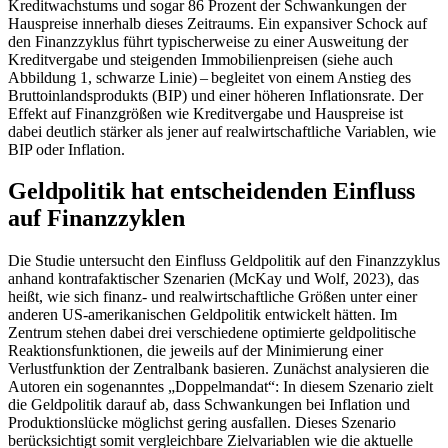
Kreditwachstums und sogar 86 Prozent der Schwankungen der
Hauspreise innerhalb dieses Zeitraums. Ein expansiver Schock auf
den Finanzzyklus führt typischerweise zu einer Ausweitung der
Kreditvergabe und steigenden Immobilienpreisen (siehe auch
Abbildung 1, schwarze Linie) – begleitet von einem Anstieg des
Bruttoinlandsprodukts
(
BIP
)
und einer höheren Inflationsrate. Der
Effekt auf Finanzgrößen wie Kreditvergabe und Hauspreise ist
dabei deutlich stärker als jener auf realwirtschaftliche Variablen, wie
BIP
oder Inflation.
Geldpolitik hat entscheidenden Einfluss
auf Finanzzyklen
Die Studie untersucht den Einfluss Geldpolitik auf den Finanzzyklus
anhand kontrafaktischer Szenarien (McKay und Wolf, 2023), das
heißt, wie sich finanz- und realwirtschaftliche Größen unter einer
anderen
US
-
amerikanischen Geldpolitik entwickelt hätten. Im
Zentrum stehen dabei drei verschiedene optimierte geldpolitische
Reaktionsfunktionen, die jeweils auf der Minimierung einer
Verlustfunktion der Zentralbank basieren. Zunächst analysieren die
Autoren ein sogenanntes „Doppelmandat“: In diesem Szenario zielt
die Geldpolitik darauf ab, dass Schwankungen bei Inflation und
Produktionslücke möglichst gering ausfallen. Dieses Szenario
berücksichtigt somit vergleichbare Zielvariablen wie die aktuelle