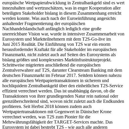
europäische Wertpapierabwicklung in Zentralbankgeld sind es wert
innezuhalten und wertzuschätzen, was in enger Kooperation aller
beteiligten
Stakeholder
bislang in diesem Zusammenhang erreicht
werden konnte.
Was auch nach der Euroeinführung angesichts
anhaltender Fragmentierung der europäischen
Nachhandelslandschaft anfänglich lediglich eine große
unerreichbare Vision war, wurde in intensiver Zusammenarbeit von
Eurosystem und Marktteilnehmern mit dem
T2S
-
Go-live
im
Juni 2015 Realität. Die Einführung von
T2S
war ein enorm
herausfordernder Kraftakt für alle Stakeholder im europäischen
Finanzmarkt, nicht zuletzt auch auf Seiten des Eurosystems als
bislang größtes und komplexestes Marktinfrastrukturprojekt.
Schrittweise migrierten anschließend die europäischen
Zentralverwahrer auf
T2S
,
darunter
Clearstream Banking
mit dem
deutschen Finanzmarkt im Februar 2017. Seitdem können nahezu
alle europäischen Wertpapiertransaktionen in sicherem und
hochliquidem Zentralbankgeld über den einheitlichen
T2S
-
Service
effizient verrechnet werden. Das ist unabhängig davon, ob die
Transaktionen von ihrer grundlegenden Natur rein national oder
grenzüberschreitend sind, wovon nicht zuletzt auch die Endkunden
profitieren. Seit Herbst 2018 können zudem auch
Wertpapiertransaktionen mit Gegenwert in Dänischer Krone
verrechnet werden, was
T2S
zum Pionier für die
Mehrwährungsfähigkeit der
TARGET
-
Services machte. Das
Eurosystem ist dabei bestrebt
T2S
– wie auch alle anderen