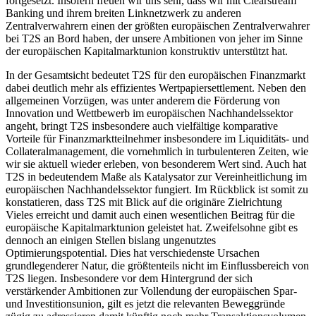
fortgesetzt. Insofern freuen wir uns sehr, dass wir mit
Clearstream
Banking
und ihrem breiten Linknetzwerk zu anderen
Zentralverwahrern einen der größten europäischen Zentralverwahrer
bei
T2S
an Bord haben, der unsere Ambitionen von jeher im Sinne
der europäischen Kapitalmarktunion konstruktiv unterstützt hat.
In der Gesamtsicht bedeutet
T2S
für den europäischen Finanzmarkt
dabei deutlich mehr als effizientes Wertpapiersettlement. Neben den
allgemeinen Vorzügen, was unter anderem die Förderung von
Innovation und Wettbewerb im europäischen Nachhandelssektor
angeht, bringt
T2S
insbesondere auch vielfältige komparative
Vorteile für Finanzmarktteilnehmer insbesondere im Liquiditäts- und
Collateral
management, die vornehmlich in turbulenteren Zeiten, wie
wir sie aktuell wieder erleben, von besonderem Wert sind. Auch hat
T2S
in bedeutendem Maße als Katalysator zur Vereinheitlichung im
europäischen Nachhandelssektor fungiert. Im Rückblick ist somit zu
konstatieren, dass
T2S
mit Blick auf die originäre Zielrichtung
Vieles erreicht und damit auch einen wesentlichen Beitrag für die
europäische Kapitalmarktunion geleistet hat. Zweifelsohne gibt es
dennoch an einigen Stellen bislang ungenutztes
Optimierungspotential. Dies hat verschiedenste Ursachen
grundlegenderer Natur, die größtenteils nicht im Einflussbereich von
T2S
liegen. Insbesondere vor dem Hintergrund der sich
verstärkender Ambitionen zur Vollendung der europäischen Spar-
und Investitionsunion, gilt es jetzt die relevanten Beweggründe