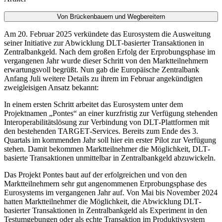
Von Brückenbauern und Wegbereitern
Am 20. Februar 2025 verkündete das Eurosystem die Ausweitung
seiner Initiative zur Abwicklung
DLT
-
basierter Transaktionen in
Zentralbankgeld. Nach dem großen Erfolg der Erprobungsphase im
vergangenen Jahr wurde dieser Schritt von den Marktteilnehmern
erwartungsvoll begrüßt. Nun gab die Europäische Zentralbank
Anfang Juli weitere Details zu ihrem im Februar angekündigten
zweigleisigen Ansatz bekannt:
In einem ersten Schritt arbeitet das Eurosystem unter dem
Projektnamen „
Pontes
“ an einer kurzfristig zur Verfügung stehenden
Interoperabilitätslösung zur Verbindung von
DLT
-
Plattformen mit
den bestehenden
TARGET
-
Services. Bereits zum Ende des 3.
Quartals im kommenden Jahr soll hier ein erster Pilot zur Verfügung
stehen. Damit bekommen Marktteilnehmer die Möglichkeit,
DLT
-
basierte Transaktionen unmittelbar in Zentralbankgeld abzuwickeln.
Das Projekt
Pontes
baut auf der erfolgreichen und von den
Marktteilnehmern sehr gut angenommenen Erprobungsphase des
Eurosystems im vergangenen Jahr auf. Von Mai bis November 2024
hatten Marktteilnehmer die Möglichkeit, die Abwicklung
DLT
-
basierter Transaktionen in Zentralbankgeld als Experiment in den
Testumgebungen oder als echte Transaktion im Produktivsystem