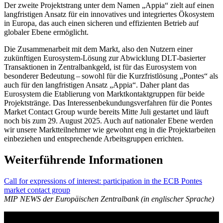
Der zweite Projektstrang unter dem Namen „
Appia
“ zielt auf einen
langfristigen Ansatz für ein innovatives und integriertes Ökosystem
in Europa, das auch einen sicheren und effizienten Betrieb auf
globaler Ebene ermöglicht.
Die Zusammenarbeit mit dem Markt, also den Nutzern einer
zukünftigen Eurosystem-Lösung zur Abwicklung
DLT
-
basierter
Transaktionen in Zentralbankgeld, ist für das Eurosystem von
besonderer Bedeutung – sowohl für die Kurzfristlösung „
Pontes
“ als
auch für den langfristigen Ansatz „
Appia
“. Daher plant das
Eurosystem die Etablierung von Marktkontaktgruppen für beide
Projektstränge. Das Interessenbekundungsverfahren für die
Pontes
Market Contact Group
wurde bereits Mitte Juli gestartet und läuft
noch bis zum 29. August 2025. Auch auf nationaler Ebene werden
wir unsere Marktteilnehmer wie gewohnt eng in die Projektarbeiten
einbeziehen und entsprechende Arbeitsgruppen errichten.
Weiterführende Informationen
Call for expressions of interest: participation in the ECB Pontes
market contact group
MIP NEWS der Europäischen Zentralbank (in englischer Sprache)