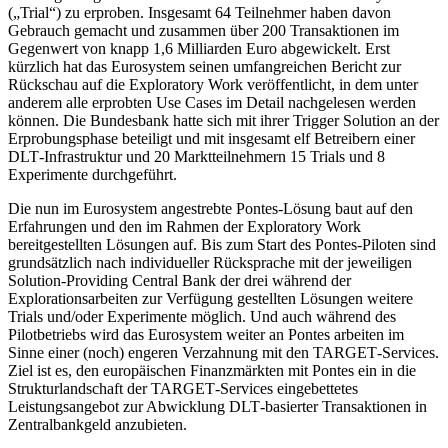
(„
Trial
“) zu erproben. Insgesamt 64 Teilnehmer haben davon
Gebrauch gemacht und zusammen über 200 Transaktionen im
Gegenwert von knapp 1,6 Milliarden Euro abgewickelt. Erst
kürzlich hat das Eurosystem seinen umfangreichen Bericht zur
Rückschau auf die
Exploratory Work
veröffentlicht, in dem unter
anderem alle erprobten
Use Cases
im Detail nachgelesen werden
können. Die Bundesbank hatte sich mit ihrer
Trigger Solution
an der
Erprobungsphase beteiligt und mit insgesamt elf Betreibern einer
DLT
-
Infrastruktur und 20 Marktteilnehmern 15 Trials und 8
Experimente durchgeführt.
Die nun im Eurosystem angestrebte
Pontes
-Lösung baut auf den
Erfahrungen und den im Rahmen der
Exploratory Work
bereitgestellten Lösungen auf. Bis zum Start des Pontes-Piloten sind
grundsätzlich nach individueller Rücksprache mit der jeweiligen
Solution-Providing Central Bank
der drei während der
Explorationsarbeiten zur Verfügung gestellten Lösungen weitere
Trials
und/oder Experimente möglich. Und auch während des
Pilotbetriebs wird das Eurosystem weiter an
Pontes
arbeiten im
Sinne einer (noch) engeren Verzahnung mit den
TARGET
-
Services.
Ziel ist es, den europäischen Finanzmärkten mit
Pontes
ein in die
Strukturlandschaft der
TARGET
-
Services eingebettetes
Leistungsangebot zur Abwicklung
DLT
-
basierter Transaktionen in
Zentralbankgeld anzubieten.