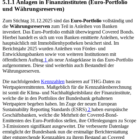
5.1.1 Anlagen in Finanzinstituten (Euro-Portfolio
und Währungsreserven)
Zum Stichtag 31.12.2025 sind das
Euro-Portfolio
vollständig und
die
Währungsreserven
zum Teil in Anleihen von Banken
investiert. Das Euro-Portfolio enthält überwiegend Covered Bonds.
Hierbei handelt es sich um von Banken emittierte Anleihen, welche
hauptsächlich mit Immobilienhypotheken besichert sind. Im
Berichtsjahr 2025 wurden Anleihen von Förder- und
Entwicklungsbanken sowie von weiteren Institutionen mit
öffentlichem Auftrag
1
als neue Anlageklasse in das Euro-Portfolio
aufgenommen. Diese sind weiterhin auch Bestandteil der
Währungsreserven.
Die nachfolgenden
Kennzahlen
basieren auf
THG
-
Daten zu
Wertpapieremittenten. Maßgeblich für die Kennzahlenberechnung
ist somit die Klima- und Nachhaltigkeitsbilanz der Finanzinstitute,
welche die in den Portfolios der Bundesbank gehaltenen
Wertpapiere begeben haben. Im Zuge der neuen European
Sustainability Reporting Standards
(
ESRS
)
2
haben europäische
Geschäftsbanken, welche die Mehrheit der Covered-Bond-
Emittenten des Euro-Portfolios stellen, ihre Offenlegungen zu Scope
3-Emissionen signifikant ausgeweitet. Die verbesserte Datenlage
ermöglicht der Bundesbank nun die erstmalige Berichterstattung
über entsprechende Kennzahlen zu ihrem Bestand an Covered