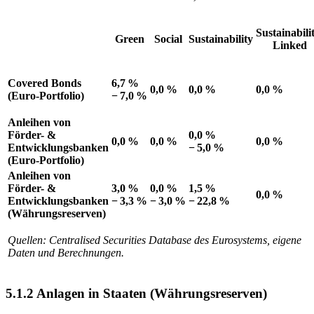
Sustainabili
Green
Social
Sustainability
Linked
Covered Bonds
6,7 %
0,0 %
0,0 %
0,0 %
(Euro-Portfolio)
−⁠ 7,0 %
Anleihen von
Förder-
&
0,0 %
0,0 %
0,0 %
0,0 %
Entwicklungsbanken
−⁠ 5,0 %
(Euro-Portfolio)
Anleihen von
Förder-
&
3,0 %
0,0 %
1,5 %
0,0 %
Entwicklungsbanken
−⁠ 3,3 %
−⁠ 3,0 %
−⁠ 22,8 %
(Währungsreserven)
Quellen: Centralised Securities Database des Eurosystems, eigene
Daten und Berechnungen.
5.1.2 Anlagen in Staaten (Währungsreserven)