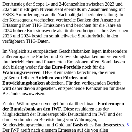
Der Anstieg der Scope 1- und 2-Kennzahlen zwischen 2023 und
2024 auf niedrigem Niveau steht ebenfalls im Zusammenhang mit
ESRS
-
Anforderungen an die Nachhaltigkeitsberichterstattung. In
der Konsequenz wechselten vereinzelte Banken den Ansatz zur
Erfassung ihrer
THG
-
Emissionen und berichten für die Jahre ab
2024 höhere Emissionswerte als für die vorherigen Jahre. Zwischen
2023 und 2024 bestehen somit teilweise Strukturbrüche in den
verfügbaren
THG
-
Daten.
Im Vergleich zu europäischen Geschäftsbanken legen insbesondere
außereuropäische Förder- und Entwicklungsbanken nur vereinzelt
ihre betrieblichen und finanzierten Emissionen offen. Somit lassen
sich bislang weder für das
Euro-Portfolio
noch für die
Währungsreserve
n
THG
-
Kennzahlen berechnen, die einen
größeren Teil der
Anleihen von Förder- und
Entwicklungsbanken
abdecken
. Für den vorliegenden Bericht
wird daher davon abgesehen, entsprechende Kennzahlen für diese
Bestände auszuweisen.
Zu den Währungsreserven gehören darüber hinaus
Forderungen
der Bundesbank
an den
IWF
. Diese resultieren aus der
Mitgliedschaft der Bundesrepublik Deutschland im
IWF
und der
damit verbundenen Bereitstellung von Währungen,
Sonderziehungsrechten und Gold auf Basis eines Bundesgesetzes.
5
Der
IWF
greift nach eigenem Ermessen auf die von allen