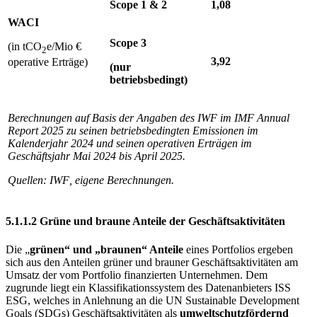
Scope 1
&
2
1,08
WACI
Scope 3
(in tCO
e/Mio €
2
3,92
operative Erträge)
(nur
betriebsbedingt)
Berechnungen auf Basis der Angaben des
IWF
im
IMF
Annual
Report 2025 zu seinen betriebsbedingten Emissionen im
Kalenderjahr 2024 und seinen operativen Erträgen im
Geschäftsjahr Mai 2024 bis April 2025.
Quellen:
IWF
,
eigene Berechnungen.
5.1.1.2 Grüne und braune Anteile der Geschäftsaktivitäten
Die „
grünen“ und „braunen“ Anteile
eines Portfolios ergeben
sich aus den Anteilen grüner und brauner Geschäftsaktivitäten am
Umsatz der vom Portfolio finanzierten Unternehmen. Dem
zugrunde liegt ein Klassifikationssystem des Datenanbieters
ISS
ESG
,
welches in Anlehnung an die
UN
Sustainable Development
Goals
(
SDGs
)
Geschäftsaktivitäten als
umweltschutzfördernd