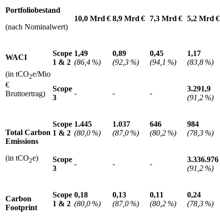
Portfoliobestand
10,0 Mrd €
8,9 Mrd €
7,3 Mrd €
5,2 Mrd €
(nach Nominalwert)
Scope
1,49
0,89
0,45
1,17
WACI
1
&
2
(86,4 %)
(92,3 %)
(94,1 %)
(83,8 %)
(in tCO
e/Mio
2
€
Scope
3.291,9
-
-
-
Bruttoertrag)
3
(91,2 %)
Scope
1.445
1.037
646
984
Total Carbon
1
&
2
(80,0 %)
(87,0 %)
(80,2 %)
(78,3 %)
Emissions
(in tCO
e)
Scope
3.336.976
2
-
-
-
3
(91,2 %)
Scope
0,18
0,13
0,11
0,24
Carbon
1
&
2
(80,0 %)
(87,0 %)
(80,2 %)
(78,3 %)
Footprint