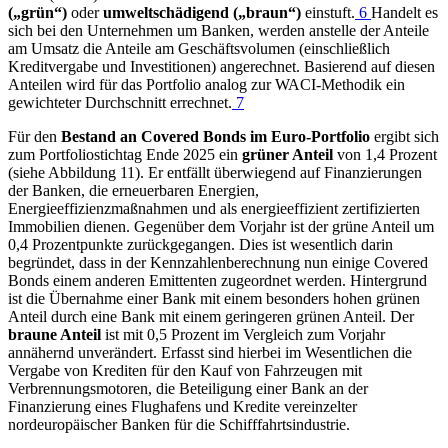
(„grün“)
oder
umweltschädigend („braun“)
einstuft.
6
Handelt es
sich bei den Unternehmen um Banken, werden anstelle der Anteile
am Umsatz die Anteile am Geschäftsvolumen (einschließlich
Kreditvergabe und Investitionen) angerechnet. Basierend auf diesen
Anteilen wird für das Portfolio analog zur
WACI
-
Methodik ein
gewichteter Durchschnitt errechnet.
7
Für den
Bestand an Covered Bonds im Euro-Portfolio
ergibt sich
zum Portfoliostichtag Ende 2025 ein
grüner Anteil
von 1,4 Prozent
(siehe Abbildung
11
). Er entfällt überwiegend auf Finanzierungen
der Banken, die erneuerbaren Energien,
Energieeffizienzmaßnahmen und als energieeffizient zertifizierten
Immobilien dienen. Gegenüber dem Vorjahr ist der grüne Anteil um
0,4 Prozentpunkte zurückgegangen. Dies ist wesentlich darin
begründet, dass in der Kennzahlenberechnung nun einige Covered
Bonds einem anderen Emittenten zugeordnet werden. Hintergrund
ist die Übernahme einer Bank mit einem besonders hohen grünen
Anteil durch eine Bank mit einem geringeren grünen Anteil. Der
braune Anteil
ist mit 0,5 Prozent im Vergleich zum Vorjahr
annähernd unverändert. Erfasst sind hierbei im Wesentlichen die
Vergabe von Krediten für den Kauf von Fahrzeugen mit
Verbrennungsmotoren, die Beteiligung einer Bank an der
Finanzierung eines Flughafens und Kredite vereinzelter
nordeuropäischer Banken für die Schifffahrtsindustrie.