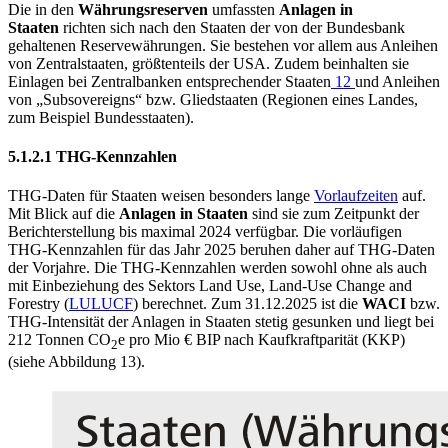
Die in den
Währungsreserven
umfassten
Anlagen in
Staaten
richten sich nach den Staaten der von der Bundesbank
gehaltenen Reservewährungen. Sie bestehen vor allem aus Anleihen
von Zentralstaaten, größtenteils der
USA
.
Zudem beinhalten sie
Einlagen bei Zentralbanken entsprechender Staaten
12
und Anleihen
von „Subsovereigns“
bzw.
Gliedstaaten (Regionen eines Landes,
zum Beispiel Bundesstaaten).
5.1.2.1
THG
-
Kennzahlen
THG
-
Daten für Staaten weisen besonders lange
Vorlaufzeiten
auf.
Mit Blick auf die
Anlagen in Staaten
sind sie zum Zeitpunkt der
Berichterstellung bis maximal 2024 verfügbar. Die vorläufigen
THG
-
Kennzahlen für das Jahr 2025 beruhen daher auf
THG
-
Daten
der Vorjahre. Die
THG
-
Kennzahlen werden sowohl ohne als auch
mit Einbeziehung des Sektors Land Use, Land-Use Change and
Forestry (
LULUCF
) berechnet. Zum 31.12.2025 ist die
WACI
bzw.
THG
-
Intensität der Anlagen in Staaten stetig gesunken und liegt bei
212 Tonnen CO
e pro Mio €
BIP
nach Kaufkraftparität
(
KKP
)
2
(siehe Abbildung
13
).