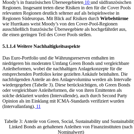
Moody’s in französischen Überseegebieten
10
und südfranzösischen
Regionen. Insgesamt treten diese Risiken in den für die Cover Pools
relevanten Regionen deutlich seltener auf als beispielsweise in
Regionen Südeuropas. Mit Blick auf Risiken durch
Wirbelstürme
wie Hurrikans weist Moody’s von den Cover-Pool-Regionen
ausschließlich französische Überseegebiete als hochgefährdet aus,
die einen geringen Teil des Cover Pools stellen.
5.1.1.4 Weitere Nachhaltigkeitsaspekte
Das Euro-Portfolio und die Währungsreserven enthalten im
niedrigeren bis moderaten Umfang Green Bonds und vergleichbare
Anleiheformen, wobei die nachhaltigen Anlagekonzepte für die
entsprechenden Portfolios keine gezielten Ankäufe beinhalten. Die
nachfolgenden Anteile an den Anlagevolumina werden als Intervalle
wiedergegeben (Tabelle 3). Diese berücksichtigen, ob Green Bonds
oder vergleichbare Anleiheformen, die von ihren Emittenten als
solche deklariert wurden (Intervallende), auch durch Second Party
Opinion als im Einklang mit
ICMA
-
Standards verifiziert wurden
(Intervallanfang).
11
Tabelle
3
:
Anteile von Green, Social, Sustainability und Sustainabilit
Linked Bonds an gehaltenen Anleihen von Finanzinstituten (nach
Nominalwert)