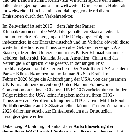
und der Landwirtschaft. Relativ zur Wirtschaftsgröße der Staaten
fallen diese geringer aus als im weltweiten Durchschnitt. Höher als
im weltweiten Durchschnitt sind dahingegen die relativen
Emissionen durch den Verkehrssektor.
Im Zeitverlauf ist seit 2015 – dem Jahr des Pariser
Klimaabkommens – die
WACI
der gehaltenen Staatsanleihen fast
kontinuierlich zurückgegangen. Die Rückgänge erfolgten
insbesondere in der Energiewirtschaft und im Verkehr, obwohl diese
weiterhin die höchsten Emissionen aller Sektoren erzeugen. Als
Staaten, die zu den Unterzeichnern des Pariser Klimaabkommens
gehören, haben sich Kanada, Japan, Australien, China und das
Vereinigte Königreich Ziele gesetzt, in der langen Frist
Treibhausgasneutralität zu erreichen. Der Austritt der
USA
aus dem
Pariser Klimaabkommen trat im Januar 2026 in Kraft. Im
Februar 2026 folgte die Ankündigung der
USA
,
von der gesamten
UN
-
Klimarahmenkonvention (United Nations Framework
Convention on Climate Change,
UNFCCC
)
zurückzutreten. In der
Folge reichen die
USA
keine Angaben mehr zu ihren
THG
-
Emissionen zur Veröffentlichung bei
UNFCCC
ein. Mit Blick auf
Portfoliobestände an
US
-
Staatsanleihen können für den Zeitraum ab
2023 daher nur geschätzte Emissionsdaten aus Drittquellen
herangezogen werden.
Dabei zeigt Abbildung
14 anhand
der
Aufschlüsselung der
derzeitigen
WACI
nach Ländern
, dass diese vor allem von
US
-