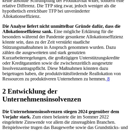
keine absolute Schrumpfung der Produktivität wider, sondern eine
relative Differenz. Die
TFP
stieg zwar, jedoch weniger als die
hypothetisch erreichbare
TFP
bei unveränderter
Allokationseffizienz.
Die Analyse liefert nicht unmittelbar Gründe dafür, dass die
Allokationseffizienz sank.
Eine mögliche Erklärung für die
besonders während der Pandemie gesunkene Allokationseffizienz
könnte sein, dass zu der Zeit verstärkt staatliche
Stützungsmaßnahmen in Anspruch genommen wurden. Dazu
zählen die ausgeweiteten und stark genutzten
Kurzarbeiterregelungen, die großzügigen Unterstützungskredite
oder Kreditgarantien sowie die zwischenzeitlich ausgesetzte
Insolvenzantragspflicht. Diese Maßnahmen könnten dazu
beigetragen haben, die produktivitätsfördernde Reallokation von
Ressourcen zu produktiveren Unternehmen zu hemmen.
8
2 Entwicklung der
Unternehmensinsolvenzen
Die Unternehmensinsolvenzen stiegen 2024 gegenüber dem
Vorjahr stark.
Zum einen belastete die im Sommer 2022
eingeleitete Zinswende vor allem die zinsreagiblen Branchen.
Beispielsweise trugen das Baugewerbe sowie das Grundstücks- und