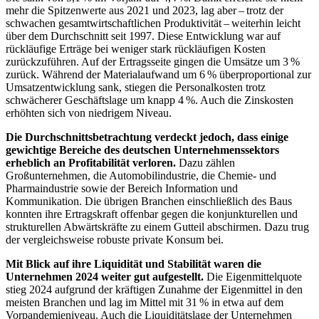
mehr die Spitzenwerte aus 2021 und 2023, lag aber – trotz der
schwachen gesamtwirtschaftlichen Produktivität – weiterhin leicht
über dem Durchschnitt seit 1997. Diese Entwicklung war auf
rückläufige Erträge bei weniger stark rückläufigen Kosten
zurückzuführen. Auf der Ertragsseite gingen die Umsätze um 3 %
zurück. Während der Materialaufwand um 6 % überproportional zur
Umsatzentwicklung sank, stiegen die Personalkosten trotz
schwächerer Geschäftslage um knapp 4 %. Auch die Zinskosten
erhöhten sich von niedrigem Niveau.
Die Durchschnittsbetrachtung verdeckt jedoch, dass einige
gewichtige Bereiche des deutschen Unternehmenssektors
erheblich an Profitabilität verloren.
Dazu zählen
Großunternehmen, die Automobilindustrie, die Chemie- und
Pharmaindustrie sowie der Bereich Information und
Kommunikation. Die übrigen Branchen einschließlich des Baus
konnten ihre Ertragskraft offenbar gegen die konjunkturellen und
strukturellen Abwärtskräfte zu einem Gutteil abschirmen. Dazu trug
der vergleichsweise robuste private Konsum bei.
Mit Blick auf ihre Liquidität und Stabilität waren die
Unternehmen 2024 weiter gut aufgestellt.
Die Eigenmittelquote
stieg 2024 aufgrund der kräftigen Zunahme der Eigenmittel in den
meisten Branchen und lag im Mittel mit 31 % in etwa auf dem
Vorpandemieniveau. Auch die Liquiditätslage der Unternehmen