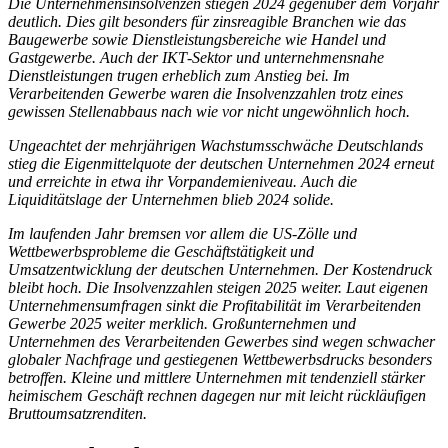
Die Unternehmensinsolvenzen stiegen 2024 gegenüber dem Vorjahr
deutlich. Dies gilt besonders für zinsreagible Branchen wie das
Baugewerbe sowie Dienstleistungsbereiche wie Handel und
Gastgewerbe. Auch der
IKT
-
Sektor und unternehmensnahe
Dienstleistungen trugen erheblich zum Anstieg bei. Im
Verarbeitenden Gewerbe waren die Insolvenzzahlen trotz eines
gewissen Stellenabbaus nach wie vor nicht ungewöhnlich hoch.
Ungeachtet der mehrjährigen Wachstumsschwäche Deutschlands
stieg die Eigenmittelquote der deutschen Unternehmen 2024 erneut
und erreichte in etwa ihr Vorpandemieniveau. Auch die
Liquiditätslage der Unternehmen blieb 2024 solide.
Im laufenden Jahr bremsen vor allem die
US
-
Zölle und
Wettbewerbsprobleme die Geschäftstätigkeit und
Umsatzentwicklung der deutschen Unternehmen. Der Kostendruck
bleibt hoch. Die Insolvenzzahlen steigen 2025 weiter. Laut eigenen
Unternehmensumfragen sinkt die Profitabilität im Verarbeitenden
Gewerbe 2025 weiter merklich.
Großunternehmen und
Unternehmen des Verarbeitenden Gewerbes sind wegen schwacher
globaler Nachfrage und gestiegenen Wettbewerbsdrucks besonders
betroffen. Kleine und mittlere Unternehmen mit tendenziell stärker
heimischem Geschäft rechnen dagegen nur mit leicht rückläufigen
Bruttoumsatzrenditen.