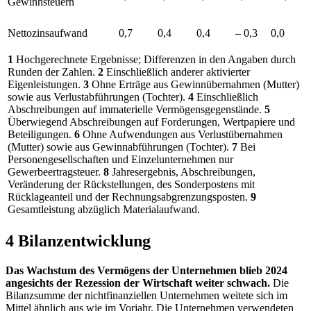
Gewinnsteuern
Nettozinsaufwand
0,7
0,4
0,4
– 0,3
0,0
1
Hochgerechnete Ergebnisse; Differenzen in den Angaben durch
Runden der Zahlen.
2
Einschließlich anderer aktivierter
Eigenleistungen.
3
Ohne Erträge aus Gewinnübernahmen (Mutter)
sowie aus Verlustabführungen (Tochter).
4
Einschließlich
Abschreibungen auf immaterielle Vermögensgegenstände.
5
Überwiegend Abschreibungen auf Forderungen, Wertpapiere und
Beteiligungen.
6
Ohne Aufwendungen aus Verlustübernahmen
(Mutter) sowie aus Gewinnabführungen (Tochter).
7
Bei
Personengesellschaften und Einzelunternehmen nur
Gewerbeertragsteuer.
8
Jahresergebnis, Abschreibungen,
Veränderung der Rückstellungen, des Sonderpostens mit
Rücklageanteil und der Rechnungsabgrenzungsposten.
9
Gesamtleistung abzüglich Materialaufwand.
4 Bilanzentwicklung
Das Wachstum des Vermögens der Unternehmen blieb 2024
angesichts der Rezession der Wirtschaft weiter schwach.
Die
Bilanzsumme der nichtfinanziellen Unternehmen weitete sich im
Mittel ähnlich aus wie im Vorjahr. Die Unternehmen verwendeten