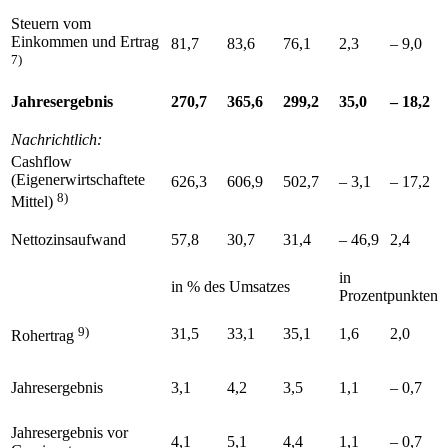
Steuern vom
Einkommen und Ertrag
81,7
83,6
76,1
2,3
– 9,0
7)
Jahresergebnis
270,7
365,6
299,2
35,0
– 18,2
Nachrichtlich:
Cashflow
(Eigenerwirtschaftete
626,3
606,9
502,7
– 3,1
– 17,2
8)
Mittel)
Nettozinsaufwand
57,8
30,7
31,4
– 46,9
2,4
in
in % des Umsatzes
Prozentpunkten
9)
31,5
33,1
35,1
1,6
2,0
Rohertrag
Jahresergebnis
3,1
4,2
3,5
1,1
– 0,7
Jahresergebnis vor
4,1
5,1
4,4
1,1
– 0,7