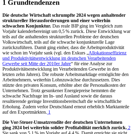
1 Grundtendenzen
Die deutsche Wirtschaft schrumpfte 2024 wegen anhaltender
struktureller Herausforderungen und einer weiterhin
schwachen Konjunktur.
Das reale
BIP
ging im Vergleich zum
Vorjahr kalenderbereinigt um 0,5 % zurück. Diese Entwicklung war
teils auf die anhaltenden strukturellen Probleme der deutschen
Volkswirtschaft, teils auf die schwache konjunkturelle Lage
zurückzuführen. Damit ging einher, dass die Arbeitsproduktivität
wie schon im Vorjahr sank (vgl. den Exkurs „
Allokationseffizienz
und Produktivitätsentwicklung im deutschen Verarbeitenden
Gewerbe seit Mitte der 2010er Jahre
“ für eine Analyse zur
Produktivitätsentwicklung im Verarbeitenden Gewerbe in den
letzten zehn Jahren). Die robuste Arbeitsmarktlage ermöglichte den
Arbeitnehmern, weiterhin Lohnzuwächse durchzusetzen. Dies
stützte den privaten Konsum, erhöhte aber die Personalkosten der
Unternehmen. Trotz gesunkener Energiepreise hemmten die
schwache Nachfrage im In- und Ausland sowie die daraus
resultierende geringe Investitionsbereitschaft die wirtschaftliche
Erholung. Zudem verlor Deutschland erneut erheblich Marktanteile
auf den Exportmärkten.
1
Die Vor-Steuer-Umsatzrendite der deutschen Unternehmen
ging 2024 bei weiterhin solider Profitabilität merklich zurück.
2
Sie sank von 5,1 % im Vorjahr auf 4,4 %. Damit erreichte sie nicht