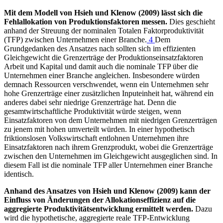
Mit dem Modell von Hsieh und Klenow (2009) lässt sich die
Fehlallokation von Produktionsfaktoren messen.
Dies geschieht
anhand der Streuung der nominalen Totalen Faktorproduktivität
(
TFP
)
zwischen Unternehmen einer Branche.
4
Dem
Grundgedanken des Ansatzes nach sollten sich im effizienten
Gleichgewicht die Grenzerträge der Produktionseinsatzfaktoren
Arbeit und Kapital und damit auch die nominale
TFP
über die
Unternehmen einer Branche angleichen. Insbesondere würden
demnach Ressourcen verschwendet, wenn ein Unternehmen sehr
hohe Grenzerträge einer zusätzlichen Inputeinheit hat, während ein
anderes dabei sehr niedrige Grenzerträge hat. Denn die
gesamtwirtschaftliche Produktivität würde steigen, wenn
Einsatzfaktoren von dem Unternehmen mit niedrigen Grenzerträgen
zu jenem mit hohen umverteilt würden. In einer hypothetisch
friktionslosen Volkswirtschaft entlohnen Unternehmen ihre
Einsatzfaktoren nach ihrem Grenzprodukt, wobei die Grenzerträge
zwischen den Unternehmen im Gleichgewicht ausgeglichen sind. In
diesem Fall ist die nominale
TFP
aller Unternehmen einer Branche
identisch.
Anhand des Ansatzes von Hsieh und Klenow (2009) kann der
Einfluss von Änderungen der Allokationseffizienz auf die
aggregierte Produktivitätsentwicklung ermittelt werden.
Dazu
wird die hypothetische, aggregierte reale
TFP
-
Entwicklung