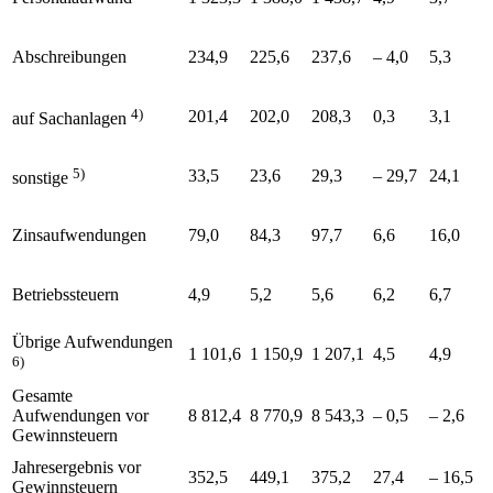
Abschreibungen
234,9
225,6
237,6
– 4,0
5,3
4)
201,4
202,0
208,3
0,3
3,1
auf Sachanlagen
5)
33,5
23,6
29,3
– 29,7
24,1
sonstige
Zinsaufwendungen
79,0
84,3
97,7
6,6
16,0
Betriebssteuern
4,9
5,2
5,6
6,2
6,7
Übrige Aufwendungen
1 101,6
1 150,9
1 207,1
4,5
4,9
6)
Gesamte
Aufwendungen vor
8 812,4
8 770,9
8 543,3
– 0,5
– 2,6
Gewinnsteuern
Jahresergebnis vor
352,5
449,1
375,2
27,4
– 16,5
Gewinnsteuern