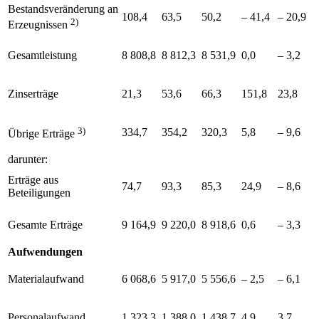
Bestandsveränderung an
108,4
63,5
50,2
– 41,4
– 20,9
2)
Erzeugnissen
Gesamtleistung
8 808,8
8 812,3
8 531,9
0,0
– 3,2
Zinserträge
21,3
53,6
66,3
151,8
23,8
3)
334,7
354,2
320,3
5,8
– 9,6
Übrige Erträge
darunter:
Erträge aus
74,7
93,3
85,3
24,9
– 8,6
Beteiligungen
Gesamte Erträge
9 164,9
9 220,0
8 918,6
0,6
– 3,3
Aufwendungen
Materialaufwand
6 068,6
5 917,0
5 556,6
– 2,5
– 6,1
Personalaufwand
1 323,3
1 388,0
1 438,7
4,9
3,7