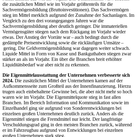
die zusätzlichen Mittel wie im Vorjahr größtenteils für die
Sachvermögensbildung (Bruttoinvestitionen). Das Sachvermögen
stieg im Mittel merklich aufgrund der Zunahme der Sachanlagen. Im
Vergleich zu den drei vorangegangen Jahren war die
Sachvermögensbildung aber deutlich geringer. Die immateriellen
Vermögensgüter stiegen nach dem Rückgang im Vorjahr wieder
etwas. Der Anstieg der Vorräte war – auch bedingt durch die
gedämpfte Preisentwicklung sowie die rückläufigen Umsätze –
gering. Die Geldvermögensbildung war dagegen weiter schwach.
Liquide Mittel in Form von Kasse und Bankguthaben stiegen zwar
stärker an als im Vorjahr. Ein über die Branchen breit erhöhter
Liquiditätsbedarf war aber nicht zu erkennen.
Die Eigenmittelausstattung der Unternehmen verbesserte sich
2024.
Die zusätzlichen Mittel der Unternehmen kamen auf der
Aufkommensseite zum Großteil aus der Innenfinanzierung. Hierzu
trugen auch einbehaltene Gewinne bei, die aber nicht mehr so hoch
waren wie im Vorjahr. Die Eigenmittelquote stieg in fast allen
Branchen. Im Bereich Information und Kommunikation sowie im
Einzelhandel ging sie aufgrund von Sonderentwicklungen bei
einzelnen großen Unternehmen deutlich zurück. Anders als die
Eigenmittel stiegen die Fremdmittel nur leicht. Der langfristige
Verschuldungsgrad ging in den meisten Branchen zurück, während
er im Fahrzeugbau aufgrund von Entwicklungen bei einzelnen
großen Unternehmen stark stieg.