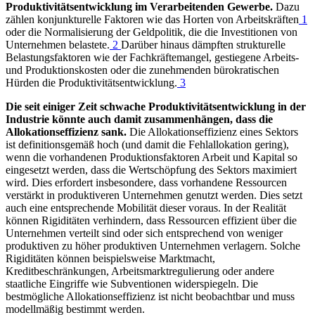
Produktivitätsentwicklung im Verarbeitenden Gewerbe.
Dazu
zählen konjunkturelle Faktoren wie das Horten von Arbeitskräften
1
oder die Normalisierung der Geldpolitik, die die Investitionen von
Unternehmen belastete.
2
Darüber hinaus dämpften strukturelle
Belastungsfaktoren wie der Fachkräftemangel, gestiegene Arbeits-
und Produktionskosten oder die zunehmenden bürokratischen
Hürden die Produktivitätsentwicklung.
3
Die seit einiger Zeit schwache Produktivitätsentwicklung in der
Industrie könnte auch damit zusammenhängen, dass die
Allokationseffizienz sank.
Die Allokationseffizienz eines Sektors
ist definitionsgemäß hoch (und damit die Fehlallokation gering),
wenn die vorhandenen Produktionsfaktoren Arbeit und Kapital so
eingesetzt werden, dass die Wertschöpfung des Sektors maximiert
wird. Dies erfordert insbesondere, dass vorhandene Ressourcen
verstärkt in produktiveren Unternehmen genutzt werden. Dies setzt
auch eine entsprechende Mobilität dieser voraus. In der Realität
können Rigiditäten verhindern, dass Ressourcen effizient über die
Unternehmen verteilt sind oder sich entsprechend von weniger
produktiven zu höher produktiven Unternehmen verlagern. Solche
Rigiditäten können beispielsweise Marktmacht,
Kreditbeschränkungen, Arbeitsmarktregulierung oder andere
staatliche Eingriffe wie Subventionen widerspiegeln. Die
bestmögliche Allokationseffizienz ist nicht beobachtbar und muss
modellmäßig bestimmt werden.