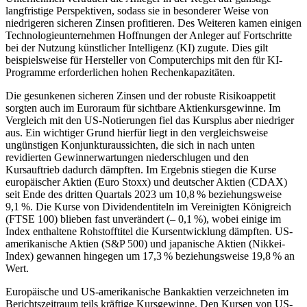
langfristige Perspektiven, sodass sie in besonderer Weise von
niedrigeren sicheren Zinsen profitieren. Des Weiteren kamen einigen
Technologieunternehmen Hoffnungen der Anleger auf Fortschritte
bei der Nutzung künstlicher Intelligenz (
KI
) zugute. Dies gilt
beispielsweise für Hersteller von Computerchips mit den für
KI
-
Programme erforderlichen hohen Rechenkapazitäten.
Die gesunkenen sicheren Zinsen und der robuste Risikoappetit
sorgten auch im Euroraum für sichtbare Aktienkursgewinne. Im
Vergleich mit den
US
-Notierungen fiel das Kursplus aber niedriger
aus. Ein wichtiger Grund hierfür liegt in den vergleichsweise
ungünstigen Konjunkturaussichten, die sich in nach unten
revidierten Gewinnerwartungen niederschlugen und den
Kursauftrieb dadurch dämpften. Im Ergebnis stiegen die Kurse
europäischer Aktien (Euro Stoxx) und deutscher Aktien (
CDAX
)
seit Ende des dritten Quartals 2023 um 10,8 % beziehungsweise
9,1 %. Die Kurse von Dividendentiteln im Vereinigten Königreich
(
FTSE
100) blieben fast unverändert (– 0,1 %), wobei einige im
Index enthaltene Rohstofftitel die Kursentwicklung dämpften.
US
-
amerikanische Aktien (S
&
P 500) und japanische Aktien (Nikkei-
Index) gewannen hingegen um 17,3 % beziehungsweise 19,8 % an
Wert.
Europäische und
US
-amerikanische Bankaktien verzeichneten im
Berichtszeitraum teils kräftige Kursgewinne. Den Kursen von
US
-