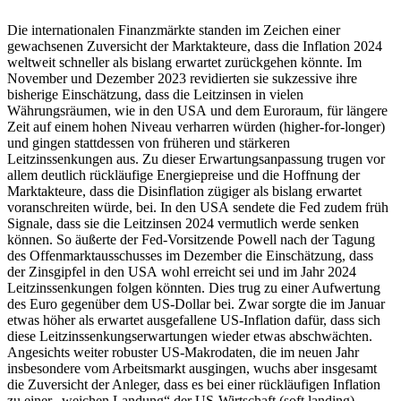
Die internationalen Finanzmärkte standen im Zeichen einer
gewachsenen Zuversicht der Marktakteure, dass die Inflation 2024
weltweit schneller als bislang erwartet zurückgehen könnte. Im
November und Dezember 2023 revidierten sie sukzessive ihre
bisherige Einschätzung, dass die Leitzinsen in vielen
Währungsräumen, wie in den
USA
und dem Euroraum, für längere
Zeit auf einem hohen Niveau verharren würden (higher-for-longer)
und gingen stattdessen von früheren und stärkeren
Leitzinssenkungen aus. Zu dieser Erwartungsanpassung trugen vor
allem deutlich rückläufige Energiepreise und die Hoffnung der
Marktakteure, dass die Disinflation zügiger als bislang erwartet
voranschreiten würde, bei. In den
USA
sendete die
Fed
zudem früh
Signale, dass sie die Leitzinsen 2024 vermutlich werde senken
können. So äußerte der
Fed
-Vorsitzende Powell nach der Tagung
des Offenmarktausschusses im Dezember die Einschätzung, dass
der Zinsgipfel in den
USA
wohl erreicht sei und im Jahr 2024
Leitzinssenkungen folgen könnten. Dies trug zu einer Aufwertung
des Euro gegenüber dem
US
-Dollar bei. Zwar sorgte die im Januar
etwas höher als erwartet ausgefallene
US
-Inflation dafür, dass sich
diese Leitzinssenkungserwartungen wieder etwas abschwächten.
Angesichts weiter robuster
US
-Makrodaten, die im neuen Jahr
insbesondere vom Arbeitsmarkt ausgingen, wuchs aber insgesamt
die Zuversicht der Anleger, dass es bei einer rückläufigen Inflation
zu einer „weichen Landung“ der
US
-Wirtschaft (soft landing)