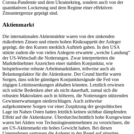
Corona-Pandemie und dem Ukrainekrieg, sondern auch von der
quantitativen Lockerung und dem Regime einer effektiven
Zinsuntergrenze geprägt sind.
Aktienmarkt
Die internationalen Aktienmärkte waren von den sinkenden
risikofreien Zinsen und einem hohen Risikoappetit der Anleger
geprägt, die den Kursen merklich Auftrieb gaben. In den
USA
stützte zudem die von vielen Anlegern erwartete „weiche Landung“
der
US
-Wirtschaft die Notierungen. Zwar interpretierten die
Marktteilnehmer Anzeichen einer stabilen Konjunktur, wie
beispielsweise robuste Arbeitsmarktdaten, teilweise auch als
Belastungsfaktor für die Aktienkurse. Der Grund hierfür waren
Sorgen, dass solche günstigen Konjunktursignale die
Fed
von
zügigen Leitzinssenkungen abhalten könnten. Letztlich erwiesen
sich solche Bedenken aber als nicht dauerhaft, zumal sich die
robusten Makrodaten auch in höheren, die Notierungen stützenden
Gewinnerwartungen niederschlugen. Auch zeitweise
aufgekommene Sorgen vor einer Zuspitzung der geopolitischen
Lage im Nahen Osten hatten letztlich keinen sichtbar dämpfenden
Effekt auf die Aktienkurse. Überdurchschnittlich hohe Kursgewinne
waren bei Aktien von Technologieunternehmen zu verzeichnen, die
am
US
-Aktienmarkt ein hohes Gewicht haben. Bei diesen
Unternehmen vertrauen die Anleger in der Regel auf günstige