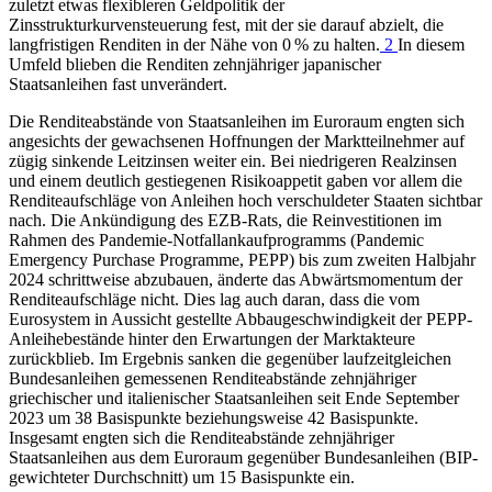
zuletzt etwas flexibleren Geldpolitik der
Zinsstrukturkurvensteuerung fest, mit der sie darauf abzielt, die
langfristigen Renditen in der Nähe von 0 % zu halten.
2
In diesem
Umfeld blieben die Renditen zehnjähriger japanischer
Staatsanleihen fast unverändert.
Die Renditeabstände von Staatsanleihen im Euroraum engten sich
angesichts der gewachsenen Hoffnungen der Marktteilnehmer auf
zügig sinkende Leitzinsen weiter ein. Bei niedrigeren Realzinsen
und einem deutlich gestiegenen Risikoappetit gaben vor allem die
Renditeaufschläge von Anleihen hoch verschuldeter Staaten sichtbar
nach. Die Ankündigung des
EZB
-Rats, die Reinvestitionen im
Rahmen des Pandemie-Notfallankaufprogramms (Pandemic
Emergency Purchase Programme,
PEPP
) bis zum zweiten Halbjahr
2024 schrittweise abzubauen, änderte das Abwärtsmomentum der
Renditeaufschläge nicht. Dies lag auch daran, dass die vom
Eurosystem in Aussicht gestellte Abbaugeschwindigkeit der
PEPP
-
Anleihebestände hinter den Erwartungen der Marktakteure
zurückblieb. Im Ergebnis sanken die gegenüber laufzeitgleichen
Bundesanleihen gemessenen Renditeabstände zehnjähriger
griechischer und italienischer Staatsanleihen seit Ende September
2023 um 38 Basispunkte beziehungsweise 42 Basispunkte.
Insgesamt engten sich die Renditeabstände zehnjähriger
Staatsanleihen aus dem Euroraum gegenüber Bundesanleihen (
BIP
-
gewichteter Durchschnitt) um 15 Basispunkte ein.