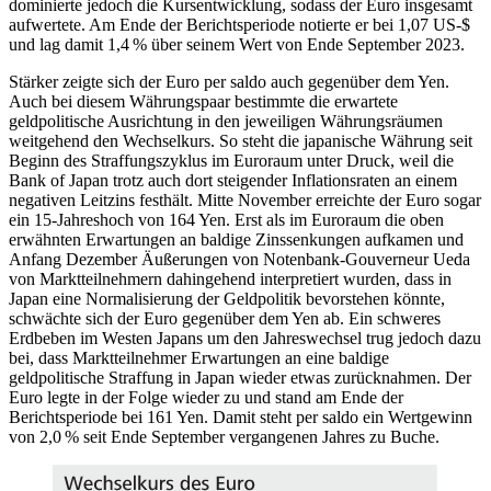
dominierte jedoch die Kursentwicklung, sodass der Euro insgesamt
aufwertete. Am Ende der Berichtsperiode notierte er bei 1,07
US
-$
und lag damit 1,4 % über seinem Wert von Ende September 2023.
Stärker zeigte sich der Euro per saldo auch gegenüber dem Yen.
Auch bei diesem Währungspaar bestimmte die erwartete
geldpolitische Ausrichtung in den jeweiligen Währungsräumen
weitgehend den Wechselkurs. So steht die japanische Währung seit
Beginn des Straffungszyklus im Euroraum unter Druck, weil die
Bank of Japan trotz auch dort steigender Inflationsraten an einem
negativen Leitzins festhält. Mitte November erreichte der Euro sogar
ein 15-Jahreshoch von 164 Yen. Erst als im Euroraum die oben
erwähnten Erwartungen an baldige Zinssenkungen aufkamen und
Anfang Dezember Äußerungen von Notenbank-Gouverneur Ueda
von Marktteilnehmern dahingehend interpretiert wurden, dass in
Japan eine Normalisierung der Geldpolitik bevorstehen könnte,
schwächte sich der Euro gegenüber dem Yen ab. Ein schweres
Erdbeben im Westen Japans um den Jahreswechsel trug jedoch dazu
bei, dass Marktteilnehmer Erwartungen an eine baldige
geldpolitische Straffung in Japan wieder etwas zurücknahmen. Der
Euro legte in der Folge wieder zu und stand am Ende der
Berichtsperiode bei 161 Yen. Damit steht per saldo ein Wertgewinn
von 2,0 % seit Ende September vergangenen Jahres zu Buche.