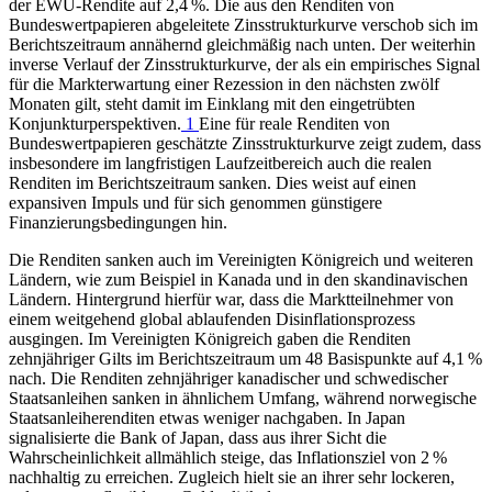
der
EWU
-Rendite auf 2,4 %. Die aus den Renditen von
Bundeswertpapieren abgeleitete Zinsstrukturkurve verschob sich im
Berichtszeitraum annähernd gleichmäßig nach unten. Der weiterhin
inverse Verlauf der Zinsstrukturkurve, der als ein empirisches Signal
für die Markterwartung einer Rezession in den nächsten zwölf
Monaten gilt, steht damit im Einklang mit den eingetrübten
Konjunkturperspektiven.
1
Eine für reale Renditen von
Bundeswertpapieren geschätzte Zinsstrukturkurve zeigt zudem, dass
insbesondere im langfristigen Laufzeitbereich auch die realen
Renditen im Berichtszeitraum sanken. Dies weist auf einen
expansiven Impuls und für sich genommen günstigere
Finanzierungsbedingungen hin.
Die Renditen sanken auch im Vereinigten Königreich und weiteren
Ländern, wie zum Beispiel in Kanada und in den skandinavischen
Ländern. Hintergrund hierfür war, dass die Marktteilnehmer von
einem weitgehend global ablaufenden Disinflationsprozess
ausgingen. Im Vereinigten Königreich gaben die Renditen
zehnjähriger Gilts im Berichtszeitraum um 48 Basispunkte auf 4,1 %
nach. Die Renditen zehnjähriger kanadischer und schwedischer
Staatsanleihen sanken in ähnlichem Umfang, während norwegische
Staatsanleiherenditen etwas weniger nachgaben. In Japan
signalisierte die Bank of Japan, dass aus ihrer Sicht die
Wahrscheinlichkeit allmählich steige, das Inflationsziel von 2 %
nachhaltig zu erreichen. Zugleich hielt sie an ihrer sehr lockeren,