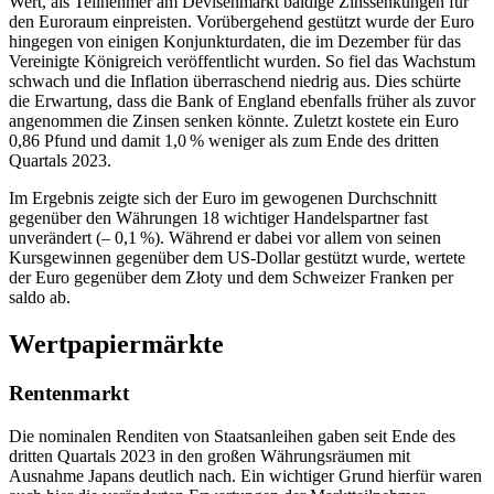
Wert, als Teilnehmer am Devisenmarkt baldige Zinssenkungen für
den Euroraum einpreisten. Vorübergehend gestützt wurde der Euro
hingegen von einigen Konjunkturdaten, die im Dezember für das
Vereinigte Königreich veröffentlicht wurden. So fiel das Wachstum
schwach und die Inflation überraschend niedrig aus. Dies schürte
die Erwartung, dass die Bank of England ebenfalls früher als zuvor
angenommen die Zinsen senken könnte. Zuletzt kostete ein Euro
0,86 Pfund und damit 1,0 % weniger als zum Ende des dritten
Quartals 2023.
Im Ergebnis zeigte sich der Euro im gewogenen Durchschnitt
gegenüber den Währungen 18 wichtiger Handelspartner fast
unverändert (– 0,1 %). Während er dabei vor allem von seinen
Kursgewinnen gegenüber dem
US
-Dollar gestützt wurde, wertete
der Euro gegenüber dem Złoty und dem Schweizer Franken per
saldo ab.
Wertpapiermärkte
Rentenmarkt
Die nominalen Renditen von Staatsanleihen gaben seit Ende des
dritten Quartals 2023 in den großen Währungsräumen mit
Ausnahme Japans deutlich nach. Ein wichtiger Grund hierfür waren