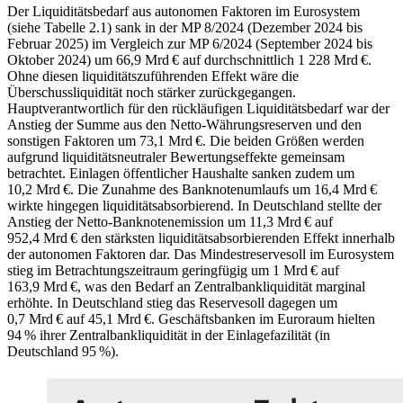
Der Liquiditätsbedarf aus autonomen Faktoren im Eurosystem
(siehe Tabelle 2.1) sank in der
MP
8/2024 (Dezember 2024 bis
Februar 2025) im Vergleich zur
MP
6/2024 (September 2024 bis
Oktober 2024) um 66,9 Mrd € auf durchschnittlich 1 228 Mrd €.
Ohne diesen liquiditätszuführenden Effekt wäre die
Überschussliquidität noch stärker zurückgegangen.
Hauptverantwortlich für den rückläufigen Liquiditätsbedarf war der
Anstieg der Summe aus den Netto-Währungsreserven und den
sonstigen Faktoren um 73,1 Mrd €. Die beiden Größen werden
aufgrund liquiditätsneutraler Bewertungseffekte gemeinsam
betrachtet. Einlagen öffentlicher Haushalte sanken zudem um
10,2 Mrd €. Die Zunahme des Banknotenumlaufs um 16,4 Mrd €
wirkte hingegen liquiditätsabsorbierend. In Deutschland stellte der
Anstieg der Netto-Banknotenemission um 11,3 Mrd € auf
952,4 Mrd € den stärksten liquiditätsabsorbierenden Effekt innerhalb
der autonomen Faktoren dar. Das Mindestreservesoll im Eurosystem
stieg im Betrachtungszeitraum geringfügig um 1 Mrd € auf
163,9 Mrd €, was den Bedarf an Zentralbankliquidität marginal
erhöhte. In Deutschland stieg das Reservesoll dagegen um
0,7 Mrd € auf 45,1 Mrd €. Geschäftsbanken im Euroraum hielten
94 % ihrer Zentralbankliquidität in der Einlagefazilität (in
Deutschland 95 %).