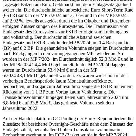
Tagesgeldsätzen am Euro-Geldmarkt und dem Einlagesatz graduell
weiter ein. Die durchschnittliche unbesicherte Euro Short-Term Rate
(
€STR
)
sank in der
MP
7/2024 auf 3,16 % und in der
MP
8/2024
auf 2,92 %, jeweils ausgelöst durch die im Oktober und Dezember
erfolgten Zinssenkungen des Eurosystems. Die Transmission vom
Einlagesatz des Eurosystems zur
€STR
erfolgte somit reibungslos
und vollständig. Der durchschnittliche Abstand zwischen
Einlagesatz und
€STR
sank in der
MP
8/2024 um 0,4 Basispunkte
(
BP
)
auf 8,2
BP
.
Die gehandelten Volumina stiegen im Durchschnitt
nach Rückgängen in den vorangegangenen
MPs
wieder an. So
wurden in der
MP
7/2024 im Durchschnitt täglich 52,3 Mrd € und in
der
MP
8/2024 54,4 Mrd € gehandelt. In der
MP
5/2024 dagegen
waren im Durchschnitt 53,4 Mrd € und in der
MP
6/2024 48,1 Mrd € gehandelt worden. Es waren wie schon in der
vorherigen Berichtsperiode kaum Monatsultimoeffekte zu
beobachten, und sogar zum Jahresultimo zeigte die
€STR
mit einem
Rückgang von 1,1
BP
zum Vortag kaum Veränderung. Die
Transaktionsvolumina hingegen fielen zum Jahresultimo 2024 um
6,8 Mrd € auf 33,8 Mrd €, das geringste Volumen seit dem
Jahresultimo 2022.
Auf der Handelsplattform
GC
Pooling
der Eurex Repo notierten die
Zinssätze für besicherte
Overnight
-Geschäfte nahe dem Zinssatz der
Einlagefazilität, bei anhaltend hohen Transaktionsvolumina im
Beobachtungszeitraum. Im
ECB
-
Basket
wurde in der
MP
7/2024