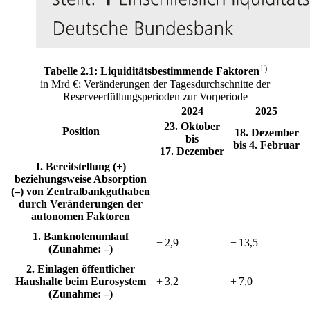
1)
Tabelle 2.1: Liquiditätsbestimmende Faktoren
in Mrd €; Veränderungen der Tagesdurchschnitte der
Reserveerfüllungsperioden zur Vorperiode
2024
2025
23. Oktober
Position
18. Dezember
bis
bis 4. Februar
17. Dezember
I. Bereitstellung (+)
beziehungsweise Absorption
(–) von Zentralbankguthaben
durch Veränderungen der
autonomen Faktoren
1. Banknotenumlauf
− 2,9
− 13,5
(Zunahme: –)
2. Einlagen öffentlicher
Haushalte beim Eurosystem
+ 3,2
+ 7,0
(Zunahme: –)