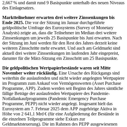
2,667 % und damit rund 9 Basispunkte unterhalb des neuen Niveaus
des Einlagesatzes.
Marktteilnehmer erwarten drei weitere Zinssenkungen bis
Ende 2025.
Die vor der Sitzung im Januar durchgeführte
geldpolitische Umfrage des Eurosystems (
Survey of Monetary
Analysts
) zeigte an, dass die Teilnehmer im Median drei weitere
Zinssenkungen um jeweils 25 Basispunkte bis Juni erwarten. Nach
der Sitzung im Juni werden für den Rest des Jahres derzeit keine
weiteren Zinsschritte mehr erwartet. Und auch am Geldmarkt sind
aktuell drei weitere Zinssenkungen im laufenden Jahr eingepreist,
darunter für die März-Sitzung ein Zinsschritt um 25 Basispunkte.
Die geldpolitischen Wertpapierbestände waren seit Mitte
November weiter rückläufig.
Eine Ursache des Rückgangs sind
weiterhin die auslaufenden und nicht wieder angelegten Wertpapiere
im Programm zum Ankauf von Vermögenswerten (
Asset Purchase
Programme
,
APP
).
Zudem werden seit Beginn des Jahres sämtliche
fällige Beträge der auslaufenden Wertpapiere des Pandemie-
Notfallankaufprogramms (
Pandemic Emergency Purchase
Programme
,
PEPP
)
nicht wieder angelegt. Insgesamt hielt das
Eurosystem am 7. Februar 2025 dem
APP
zugehörige Aktiva in
Höhe von 2 641,1 Mrd € (für eine Aufgliederung der Bestände in
die einzelnen Teilprogramme siehe Exkurs zur
Geldmarktsteuerung). Die im Rahmen des
PEPP
ausgewiesenen