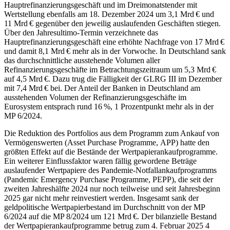
Hauptrefinanzierungsgeschäft und im Dreimonatstender mit
Wertstellung ebenfalls am 18. Dezember 2024 um 3,1 Mrd € und
11 Mrd € gegenüber den jeweilig auslaufenden Geschäften stiegen.
Über den Jahresultimo-Termin verzeichnete das
Hauptrefinanzierungsgeschäft eine erhöhte Nachfrage von 17 Mrd €
und damit 8,1 Mrd € mehr als in der Vorwoche. In Deutschland sank
das durchschnittliche ausstehende Volumen aller
Refinanzierungsgeschäfte im Betrachtungszeitraum um 5,3 Mrd €
auf 4,5 Mrd €. Dazu trug die Fälligkeit der
GLRG
III im Dezember
mit 7,4 Mrd € bei. Der Anteil der Banken in Deutschland am
ausstehenden Volumen der Refinanzierungsgeschäfte im
Eurosystem entsprach rund 16 %, 1 Prozentpunkt mehr als in der
MP
6/2024.
Die Reduktion des Portfolios aus dem Programm zum Ankauf von
Vermögenswerten (
Asset Purchase Programme
,
APP
)
hatte den
größten Effekt auf die Bestände der Wertpapierankaufprogramme.
Ein weiterer Einflussfaktor waren fällig gewordene Beträge
auslaufender Wertpapiere des Pandemie-Notfallankaufprogramms
(
Pandemic Emergency Purchase Programme
,
PEPP
),
die seit der
zweiten Jahreshälfte 2024 nur noch teilweise und seit Jahresbeginn
2025 gar nicht mehr reinvestiert werden. Insgesamt sank der
geldpolitische Wertpapierbestand im Durchschnitt von der
MP
6/2024 auf die
MP
8/2024 um 121 Mrd €. Der bilanzielle Bestand
der Wertpapierankaufprogramme betrug zum 4. Februar 2025 4