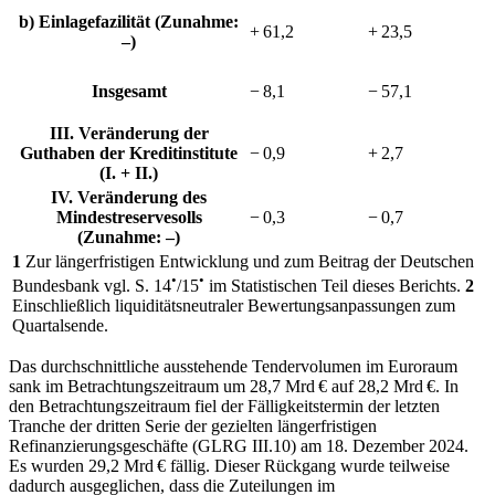
b) Einlagefazilität (Zunahme:
+ 61,2
+ 23,5
–)
Insgesamt
− 8,1
− 57,1
III. Veränderung der
Guthaben der Kreditinstitute
− 0,9
+ 2,7
(I. + II.)
IV. Veränderung des
Mindestreservesolls
− 0,3
− 0,7
(Zunahme: –)
1
Zur längerfristigen Entwicklung und zum Beitrag der Deutschen
•
•
Bundesbank
vgl.
S. 14
/15
im Statistischen Teil dieses Berichts.
2
Einschließlich liquiditätsneutraler Bewertungsanpassungen zum
Quartalsende.
Das durchschnittliche ausstehende Tendervolumen im Euroraum
sank im Betrachtungszeitraum um 28,7 Mrd € auf 28,2 Mrd €. In
den Betrachtungszeitraum fiel der Fälligkeitstermin der letzten
Tranche der dritten Serie der gezielten längerfristigen
Refinanzierungsgeschäfte
(
GLRG
III.10) am 18. Dezember 2024.
Es wurden 29,2 Mrd € fällig. Dieser Rückgang wurde teilweise
dadurch ausgeglichen, dass die Zuteilungen im