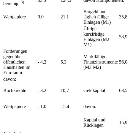
53,5
124,3
davon Komponenten:
3)
bereinigt
Bargeld und
Wertpapiere
9,0
21,1
täglich fällige
35,8
Einlagen (
M1
)
Übrige
kurzfristige
58,9
Einlagen (
M2
-
M1
)
Forderungen
gegenüber
Marktfähige
öffentlichen
- 4,2
5,3
Finanzinstrumente
56,0
Haushalten im
(
M3
-
M2
)
Euroraum
davon:
Buchkredite
- 3,2
10,7
Geldkapital
68,5
Wertpapiere
- 1,0
- 5,4
davon:
Kapital und
15,9
Rücklagen