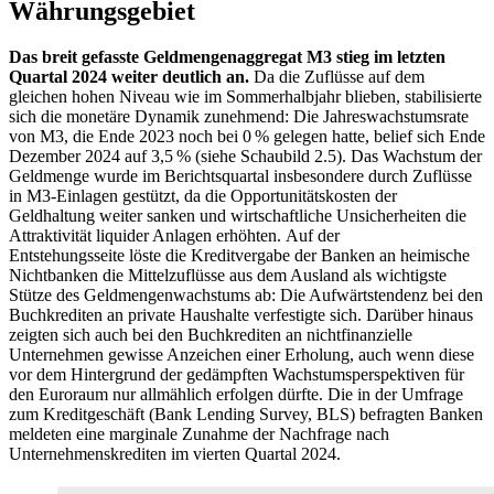
Währungsgebiet
Das breit gefasste Geldmengenaggregat
M3
stieg im letzten
Quartal 2024 weiter deutlich an.
Da die Zuflüsse auf dem
gleichen hohen Niveau wie im Sommerhalbjahr blieben, stabilisierte
sich die monetäre Dynamik zunehmend: Die Jahreswachstumsrate
von
M3
,
die Ende 2023 noch bei 0 % gelegen hatte, belief sich Ende
Dezember 2024 auf 3,5 % (siehe Schaubild 2.5). Das Wachstum der
Geldmenge wurde im Berichtsquartal insbesondere durch Zuflüsse
in
M3
-
Einlagen gestützt, da die Opportunitätskosten der
Geldhaltung weiter sanken und wirtschaftliche Unsicherheiten die
Attraktivität liquider Anlagen erhöhten.
Auf der
Entstehungsseite
löste die Kreditvergabe der Banken an heimische
Nichtbanken
die Mittelzuflüsse aus dem Ausland
als wichtigste
Stütze des
Geldmengenwachstum
s ab:
Die Aufwärtstendenz bei den
Buchkrediten an private Haushalte verfestigte sich. Darüber hinaus
zeigten sich auch bei den Buchkrediten an nichtfinanzielle
Unternehmen gewisse Anzeichen einer
Erholung
, auch wenn diese
vor dem Hintergrund der gedämpften Wachstumsperspektiven für
den Euroraum nur allmählich erfolgen dürfte. Die in der
Umfrage
zum Kreditgeschäft (
Bank Lending Survey
,
BLS
)
befragten Banken
meldeten eine marginale Zunahme der
Nachfrage nach
Unternehmenskrediten
im vierten Quartal 2024.