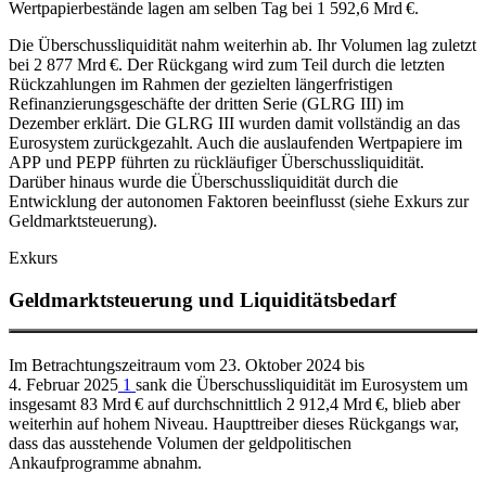
Wertpapierbestände lagen am selben Tag bei 1 592,6 Mrd €.
Die Überschussliquidität nahm weiterhin ab. Ihr Volumen lag zuletzt
bei 2 877 Mrd €. Der Rückgang wird zum Teil durch die letzten
Rückzahlungen im Rahmen der gezielten längerfristigen
Refinanzierungsgeschäfte der dritten Serie
(
GLRG
III) im
Dezember erklärt. Die
GLRG
III wurden damit vollständig an das
Eurosystem zurückgezahlt. Auch die auslaufenden Wertpapiere im
APP
und
PEPP
führten zu rückläufiger Überschussliquidität.
Darüber hinaus wurde die Überschussliquidität durch die
Entwicklung der autonomen Faktoren beeinflusst (siehe Exkurs zur
Geldmarktsteuerung).
Exkurs
Geldmarktsteuerung und Liquiditätsbedarf
Im Betrachtungszeitraum vom 23. Oktober 2024 bis
4. Februar 2025
1
sank die Überschussliquidität im Eurosystem um
insgesamt 83 Mrd € auf durchschnittlich 2 912,4 Mrd €, blieb aber
weiterhin auf hohem Niveau. Haupttreiber dieses Rückgangs war,
dass das ausstehende Volumen der geldpolitischen
Ankaufprogramme abnahm.