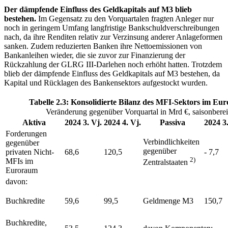
Der dämpfende Einfluss des Geldkapitals auf
M3
blieb
bestehen.
Im Gegensatz zu den Vorquartalen fragten Anleger nur
noch in geringem Umfang langfristige Bankschuldverschreibungen
nach, da ihre Renditen relativ zur Verzinsung anderer Anlageformen
sanken. Zudem reduzierten Banken ihre Nettoemissionen von
Bankanleihen wieder, die sie zuvor zur Finanzierung der
Rückzahlung der
GLRG
III-Darlehen noch erhöht hatten. Trotzdem
blieb der dämpfende Einfluss des Geldkapitals auf
M3
bestehen, da
Kapital und Rücklagen des Bankensektors aufgestockt wurden.
Tabelle 2.3: Konsolidierte Bilanz des
MFI
-Sektors im Eu
Veränderung gegenüber Vorquartal in Mrd €, saisonberei
Aktiva
2024 3. Vj.
2024 4. Vj.
Passiva
2024 3.
Forderungen
Verbindlichkeiten
gegenüber
gegenüber
privaten Nicht-
68,6
120,5
- 7,7
2)
MFIs
im
Zentralstaaten
Euroraum
davon:
Buchkredite
59,6
99,5
Geldmenge
M3
150,7
Buchkredite,