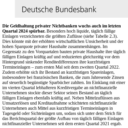
Die Geldhaltung privater Nichtbanken wuchs auch im letzten
Quartal 2024 spürbar.
Besonders hoch liquide, täglich fällige
Einlagen verzeichneten die größten Zuflüsse (siehe Tabelle 2.3).
Dies könnte mit der erhöhten wirtschaftlichen Unsicherheit und der
hohen Sparquote privater Haushalte zusammenhängen. Im
Gegensatz zu den Vorquartalen bauten private Haushalte ihre täglich
fälligen Einlagen kräftig auf und reduzierten gleichzeitig vor dem
Hintergrund sinkender Renditedifferenzen ihre kurzfristigen
Termineinlagen – zum ersten Mal seit dem zweiten Quartal 2022.
Zudem erhöhte sich ihr Bestand an kurzfristigen Spareinlagen,
insbesondere bei französischen Banken, die zum Jahresende Zinsen
auf steuerlich begünstigte Sparbücher zahlten. Im Einklang mit einer
im vierten Quartal lebhafteren Kreditvergabe an nichtfinanzielle
Unternehmen stockte dieser Sektor seinen Bestand an täglich
fälligen Einlagen ebenfalls kräftig auf. Neben Mittelzuflüssen aus
Umsatzerlösen und Kreditaufnahme schichteten nichtfinanzielle
Unternehmen auch Mittel aus kurzfristigen Termineinlagen in
Tagesgeld oder Sichteinlagen um, sodass sich unter dem Strich für
das Berichtsquartal der größte Aufbau von täglich fälligen Einlagen
nichtfinanzieller Unternehmen seit dem ersten Quartal 2021 ergab.