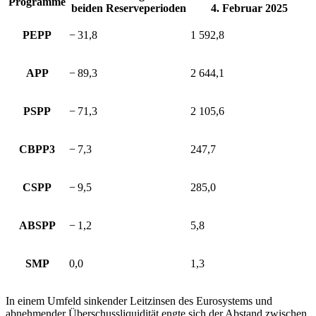
Programme
beiden Reserveperioden
4. Februar 2025
PEPP
− 31,8
1 592,8
APP
− 89,3
2 644,1
PSPP
− 71,3
2 105,6
CBPP3
− 7,3
247,7
CSPP
− 9,5
285,0
ABSPP
− 1,2
5,8
SMP
0,0
1,3
In einem Umfeld sinkender Leitzinsen des Eurosystems und
abnehmender Überschussliquidität engte sich der Abstand zwischen