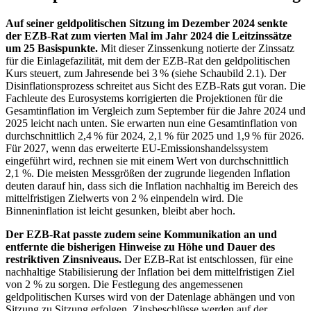
Auf seiner geldpolitischen Sitzung im Dezember 2024 senkte
der
EZB
-
Rat zum vierten Mal im Jahr 2024 die Leitzinssätze
um 25 Basispunkte.
Mit dieser Zinssenkung notierte der Zinssatz
für die Einlagefazilität, mit dem der
EZB
-
Rat den geldpolitischen
Kurs steuert, zum Jahresende bei 3 % (siehe Schaubild 2.1). Der
Disinflationsprozess schreitet aus Sicht des
EZB
-
Rats gut voran. Die
Fachleute des Eurosystems korrigierten die Projektionen für die
Gesamtinflation im Vergleich zum September für die Jahre 2024 und
2025 leicht nach unten. Sie erwarten nun eine Gesamtinflation von
durchschnittlich 2,4 % für 2024, 2,1 % für 2025 und 1,9 % für 2026.
Für 2027, wenn das erweiterte
EU
-
Emissionshandelssystem
eingeführt wird, rechnen sie mit einem Wert von durchschnittlich
2,1 %. Die meisten Messgrößen der zugrunde liegenden Inflation
deuten darauf hin, dass sich die Inflation nachhaltig im Bereich des
mittelfristigen Zielwerts von 2 % einpendeln wird. Die
Binneninflation ist leicht gesunken, bleibt aber hoch.
Der
EZB
-
Rat passte zudem seine Kommunikation an und
entfernte die bisherigen Hinweise zu Höhe und Dauer des
restriktiven Zinsniveaus.
Der
EZB
-
Rat ist entschlossen, für eine
nachhaltige Stabilisierung der Inflation bei dem mittelfristigen Ziel
von 2 % zu sorgen. Die Festlegung des angemessenen
geldpolitischen Kurses wird von der Datenlage abhängen und von
Sitzung zu Sitzung erfolgen. Zinsbeschlüsse werden auf der