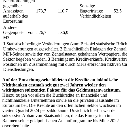
Nettoforderungen
gegenüber
Sonstige
Ansässigen
173,7
110,7
längerfristige
52,5
außerhalb des
Verbindlichkeiten
Euroraums
Andere
Gegenposten von
- 26,7
- 36,9
M3
1
Statistisch bedingte Veränderungen (zum Beispiel statistische Brüc
Umbewertungen ausgeschaltet.
2
Einschließlich Einlagen der Zentral
MFI
-Sektor sowie der von Zentralstaaten gehaltenen Wertpapiere, d
Sektor begeben wurden.
3
Bereinigt um Kreditverkäufe, Kreditverb
Positionen im Zusammenhang mit durch
MFIs
erbrachten fiktiven C
Dienstleistungen.
Auf der Entstehungsseite bildeten die Kredite an inländische
Nichtbanken erstmals seit gut zwei Jahren wieder den
wichtigsten stützenden Faktor für das Geldmengenwachstum.
Hierzu trugen vor allem die Buchkredite an finanzielle und
nichtfinanzielle Unternehmen sowie an die privaten Haushalte im
Euroraum bei. Die Kredite an den öffentlichen Sektor wuchsen im
vierten Quartal 2024 per saldo kaum. Ursächlich hierfür war der
sukzessive Abbau von Staatsanleihen, die das Eurosystem im
Rahmen seiner geldpolitischen Ankaufprogramme bis Mitte 2022
erworben hatte.