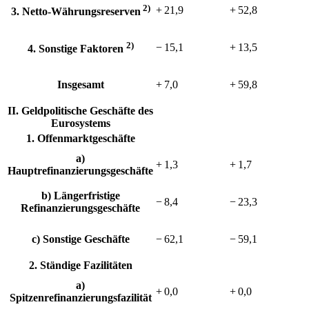
2)
+ 21,9
+ 52,8
3. Netto-Währungsreserven
2)
− 15,1
+ 13,5
4. Sonstige Faktoren
Insgesamt
+ 7,0
+ 59,8
II. Geldpolitische Geschäfte des
Eurosystems
1. Offenmarktgeschäfte
a)
+ 1,3
+ 1,7
Hauptrefinanzierungsgeschäfte
b) Längerfristige
− 8,4
− 23,3
Refinanzierungsgeschäfte
c) Sonstige Geschäfte
− 62,1
− 59,1
2. Ständige Fazilitäten
a)
+ 0,0
+ 0,0
Spitzenrefinanzierungsfazilität