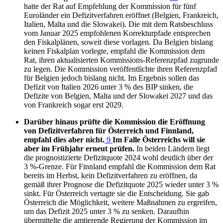
hatte der Rat auf Empfehlung der Kommission für fünf
Euroländer ein Defizitverfahren eröffnet (Belgien, Frankreich,
Italien, Malta und die Slowakei). Die mit dem Ratsbeschluss
vom Januar 2025 empfohlenen Korrekturpfade entsprechen
den Fiskalplänen, soweit diese vorlagen. Da Belgien bislang
keinen Fiskalplan vorlegte, empfahl die Kommission dem
Rat, ihren aktualisierten Kommissions-Referenzpfad zugrunde
zu legen. Die Kommission veröffentlichte ihren Referenzpfad
für Belgien jedoch bislang nicht. Im Ergebnis sollen das
Defizit von Italien 2026 unter 3 % des
BIP
sinken, die
Defizite von Belgien, Malta und der Slowakei 2027 und das
von Frankreich sogar erst 2029.
Darüber hinaus prüfte die Kommission die Eröffnung
von Defizitverfahren für Österreich und Finnland,
empfahl dies aber nicht.
9
Im Falle Österreichs will sie
aber im Frühjahr erneut prüfen.
In beiden Ländern liegt
die prognostizierte Defizitquote 2024 wohl deutlich über der
3 %-Grenze. Für Finnland empfahl die Kommission dem Rat
bereits im Herbst, kein Defizitverfahren zu eröffnen, da
gemäß ihrer Prognose die Defizitquote 2025 wieder unter 3 %
sinkt. Für Österreich vertagte sie die Entscheidung. Sie gab
Österreich die Möglichkeit, weitere Maßnahmen zu ergreifen,
um das Defizit 2025 unter 3 % zu senken. Daraufhin
übermittelte die amtierende Regierung der Kommission im