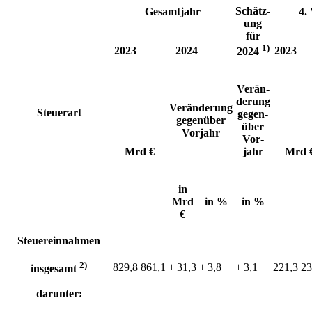
Schätz­
Gesamtjahr
4. 
ung
für
1)
2023
2024
2023
2024
Ver­än­
der­ung
Ver­än­der­ung
Steuerart
ge­gen­
ge­gen­über
über
Vor­jahr
Vor­
Mrd €
jahr
Mrd 
in
Mrd
in %
in %
€
Steuereinnahmen
2)
829,8
861,1
+ 31,3
+ 3,8
+ 3,1
221,3
23
insgesamt
darunter: