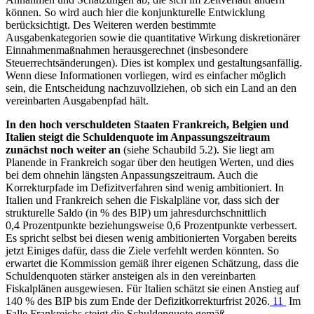
können. So wird auch hier die konjunkturelle Entwicklung
berücksichtigt. Des Weiteren werden bestimmte
Ausgabenkategorien sowie die quantitative Wirkung diskretionärer
Einnahmenmaßnahmen herausgerechnet (insbesondere
Steuerrechtsänderungen). Dies ist komplex und gestaltungsanfällig.
Wenn diese Informationen vorliegen, wird es einfacher möglich
sein, die Entscheidung nachzuvollziehen, ob sich ein Land an den
vereinbarten Ausgabenpfad hält.
In den hoch verschuldeten Staaten Frankreich, Belgien und
Italien steigt die Schuldenquote im Anpassungszeitraum
zunächst noch weiter an
(siehe Schaubild 5.2).
Sie liegt am
Planende in Frankreich sogar über den heutigen Werten, und dies
bei dem ohnehin längsten Anpassungszeitraum. Auch die
Korrekturpfade im Defizitverfahren sind wenig ambitioniert. In
Italien und Frankreich sehen die Fiskalpläne vor, dass sich der
strukturelle Saldo (in % des
BIP
)
um jahresdurchschnittlich
0,4 Prozentpunkte beziehungsweise 0,6 Prozentpunkte verbessert.
Es spricht selbst bei diesen wenig ambitionierten Vorgaben bereits
jetzt Einiges dafür, dass die Ziele verfehlt werden könnten. So
erwartet die Kommission gemäß ihrer eigenen Schätzung, dass die
Schuldenquoten stärker ansteigen als in den vereinbarten
Fiskalplänen ausgewiesen. Für Italien schätzt sie einen Anstieg auf
140 % des
BIP
bis zum Ende der Defizitkorrekturfrist 2026.
11
Im
Falle Frankreichs steigt die Schuldenquote gemäß