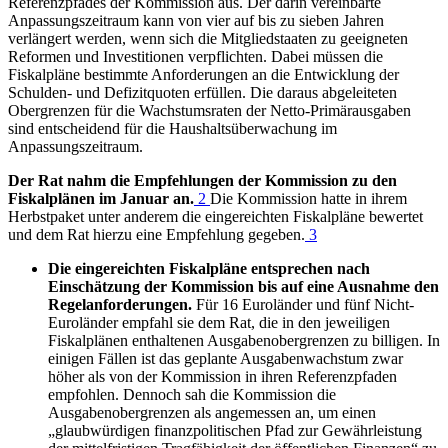
Referenzpfades der Kommission aus. Der darin vereinbarte
Anpassungszeitraum kann von vier auf bis zu sieben Jahren
verlängert werden, wenn sich die Mitgliedstaaten zu geeigneten
Reformen und Investitionen verpflichten. Dabei müssen die
Fiskalpläne bestimmte Anforderungen an die Entwicklung der
Schulden- und Defizitquoten erfüllen. Die daraus abgeleiteten
Obergrenzen für die Wachstumsraten der Netto-Primärausgaben
sind entscheidend für die Haushaltsüberwachung im
Anpassungszeitraum.
Der Rat nahm die Empfehlungen der Kommission zu den
Fiskalplänen im Januar an.
2
Die Kommission hatte in ihrem
Herbstpaket unter anderem die eingereichten Fiskalpläne bewertet
und dem Rat hierzu eine Empfehlung gegeben.
3
Die eingereichten Fiskalpläne entsprechen nach
Einschätzung der Kommission bis auf eine Ausnahme den
Regelanforderungen.
Für 16 Euroländer und fünf Nicht-
Euroländer empfahl sie dem Rat, die in den jeweiligen
Fiskalplänen enthaltenen Ausgabenobergrenzen zu billigen. In
einigen Fällen ist das geplante Ausgabenwachstum zwar
höher als von der Kommission in ihren Referenzpfaden
empfohlen. Dennoch sah die Kommission die
Ausgabenobergrenzen als angemessen an, um einen
„glaubwürdigen finanzpolitischen Pfad zur Gewährleistung