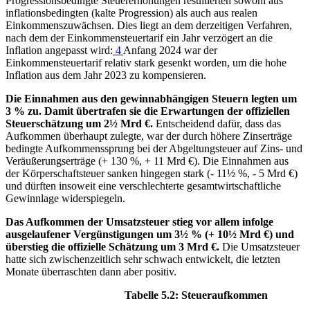
Progressionsbedingte Steuererhöhungen resultierten sowohl aus
inflationsbedingten (kalte Progression) als auch aus realen
Einkommenszuwächsen. Dies liegt an dem derzeitigen Verfahren,
nach dem der Einkommensteuertarif ein Jahr verzögert an die
Inflation angepasst wird:
4
Anfang 2024 war der
Einkommensteuertarif relativ stark gesenkt worden, um die hohe
Inflation aus dem Jahr 2023 zu kompensieren.
Die Einnahmen aus den gewinnabhängigen Steuern legten um
3 % zu. Damit übertrafen sie die Erwartungen der offiziellen
Steuerschätzung um 2½ Mrd €.
Entscheidend dafür, dass das
Aufkommen überhaupt zulegte, war der durch höhere Zinserträge
bedingte Aufkommenssprung bei der Abgeltungsteuer auf Zins- und
Veräußerungserträge (+ 130 %, + 11 Mrd €). Die Einnahmen aus
der Körperschaftsteuer sanken hingegen stark (- 11½ %, - 5 Mrd €)
und dürften insoweit eine verschlechterte gesamtwirtschaftliche
Gewinnlage widerspiegeln.
Das Aufkommen der Umsatzsteuer stieg vor allem infolge
ausgelaufener Vergünstigungen um 3½ % (+ 10½ Mrd €) und
überstieg die offizielle Schätzung um 3 Mrd €.
Die Umsatzsteuer
hatte sich zwischenzeitlich sehr schwach entwickelt, die letzten
Monate überraschten dann aber positiv.
Tabelle 5.2: Steueraufkommen