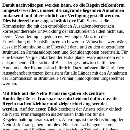
Damit nachvollzogen werden kann, ob die Regeln zielkonform
umgesetzt werden, müssen die zugrunde liegenden Annahmen
umfassend und übersichtlich zur Verfügung gestellt werden.
Dies ist derzeit nur eingeschränkt der Fall.
So weist die
Kommission die mit den empfohlenen Ausgabenobergrenzen
korrespondierende Entwicklung der strukturellen Salden nicht aus.
Deren Veränderung ist jedoch ein wichtiges Maß, um die
Entwicklung der Staatsfinanzen zu bewerten. Wünschenswert wäre,
dass die Kommission eine Übersicht dazu und zu den angestrebten
strukturellen Primärsaldoquoten und Schuldenquoten bereitstellt. Für
eine bessere Vergleichbarkeit der Fiskalpläne, wäre außerdem eine
entsprechende Übersicht auf Basis der gesamtwirtschaftlichen
Annahmen der Kommission hilfreich. Dazu müssten die jährlichen
Ausgabenobergrenzen konsistent für alle Länder mit den Annahmen
der Kommission in strukturelle (Primär-)Saldoquoten umgerechnet
werden.
Mit Blick auf die Netto-Primärausgaben als zentrale
Kontrollgröße ist Transparenz entscheidend dafür, dass die
Regeln nachvollziehbar und zielgerichtet angewendet
werden.
Auf den ersten Blick erscheint der Ansatz relativ einfach,
die Netto-Primärausgaben als zentralen Indikator für die
Regeleinhaltung heranzuziehen. Allerdings ist die Berechnung der
Netto-Primärausgaben komplex. Nicht zuletzt hängen sie von
Annahmen und Schätzungen ab, die sich im Zeitverlauf ändern