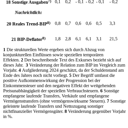
7)
0,1
0,2
- 0,1
- 0,2
- 0,1
- 0,2
18 Sonstige Ausgaben
Nachrichtlich:
8)
0,8
0,7
0,6
0,6
0,5
3,3
20 Reales Trend-
BIP
8)
1,8
2,8
6,1
6,1
3,1
21,5
21
BIP
-
Deflator
1
Die strukturellen Werte ergeben sich durch Abzug von
konjunkturellen Einflüssen sowie speziellen temporären
Effekten.
2
Der beschreibende Text des Exkurses bezieht sich auf
dieses Jahr.
3
Veränderung der Relation zum
BIP
im Vergleich zum
Vorjahr.
4
Aufgliederung 2024 geschätzt, da der Schuldenstand am
Ende des Jahres noch nicht vorliegt.
5
Der Begriff umfasst die
positive Aufkommenswirkung der Progression bei der
Einkommensteuer und den negativen Effekt der weitgehenden
Preisunabhängigkeit der speziellen Verbrauchsteuern.
6
Sonstige
empfangene laufende Transfers, Verkäufe und empfangene
Vermögenstransfers (ohne vermögenswirksame Steuern).
7
Sonstige
geleistete laufende Transfers und Nettozugang sonstiger
nichtfinanzieller Vermögensgüter.
8
Veränderung gegenüber Vorjahr
in %.