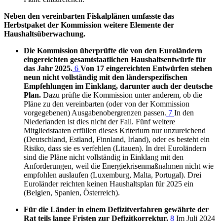
Neben den vereinbarten Fiskalplänen umfasste das
Herbstpaket der Kommission weitere Elemente der
Haushaltsüberwachung.
Die Kommission überprüfte die von den Euroländern
eingereichten gesamtstaatlichen Haushaltsentwürfe für
das Jahr 2025.
6
Von 17 eingereichten Entwürfen stehen
neun nicht vollständig mit den länderspezifischen
Empfehlungen im Einklang, darunter auch der deutsche
Plan.
Dazu prüfte die Kommission unter anderem, ob die
Pläne zu den vereinbarten (oder von der Kommission
vorgegebenen) Ausgabenobergrenzen passen.
7
In den
Niederlanden ist dies nicht der Fall. Fünf weitere
Mitgliedstaaten erfüllen dieses Kriterium nur unzureichend
(Deutschland, Estland, Finnland, Irland), oder es besteht ein
Risiko, dass sie es verfehlen (Litauen). In drei Euroländern
sind die Pläne nicht vollständig in Einklang mit den
Anforderungen, weil die Energiekrisenmaßnahmen nicht wie
empfohlen auslaufen (Luxemburg, Malta, Portugal). Drei
Euroländer reichten keinen Haushaltsplan für 2025 ein
(Belgien, Spanien, Österreich).
Für die Länder in einem Defizitverfahren gewährte der
Rat teils lange Fristen zur Defizitkorrektur.
8
Im Juli 2024