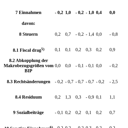
7 Einnahmen
- 0,2
1,0
- 0,2
- 1,0
0,4
0,0
davon:
8 Steuern
0,2
0,7
- 0,2
- 1,4
0,0
- 0,8
5)
0,1
0,1
0,2
0,3
0,2
0,9
8.1
Fiscal drag
8.2 Abkopplung der
Makrobezugsgrößen vom
0,0
0,0
- 0,1
- 0,1
0,0
- 0,2
BIP
8.3 Rechtsänderungen
- 0,2
- 0,7
- 0,7
- 0,7
- 0,2
- 2,5
8.4 Residuum
0,2
1,3
0,3
- 0,9
0,1
1,1
9 Sozialbeiträge
- 0,1
0,2
0,2
0,1
0,2
0,7
6)
- 0,2
0,2
- 0,2
0,3
0,2
0,2