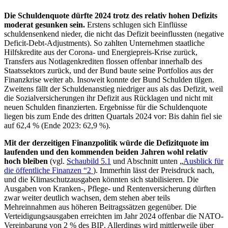
Die Schuldenquote dürfte 2024 trotz des relativ hohen Defizits
moderat gesunken sein.
Erstens schlugen sich Einflüsse
schuldensenkend nieder, die nicht das Defizit beeinflussten (negative
Deficit-Debt-Adjustments). So zahlten Unternehmen staatliche
Hilfskredite aus der Corona- und Energiepreis-Krise zurück,
Transfers aus Notlagenkrediten flossen offenbar innerhalb des
Staatssektors zurück, und der Bund baute seine Portfolios aus der
Finanzkrise weiter ab. Insoweit konnte der Bund Schulden tilgen.
Zweitens fällt der Schuldenanstieg niedriger aus als das Defizit, weil
die Sozialversicherungen ihr Defizit aus Rücklagen und nicht mit
neuen Schulden finanzierten. Ergebnisse für die Schuldenquote
liegen bis zum Ende des dritten Quartals 2024 vor: Bis dahin fiel sie
auf 62,4 % (Ende 2023: 62,9 %).
Mit der derzeitigen Finanzpolitik würde die Defizitquote im
laufenden und den kommenden beiden Jahren wohl relativ
hoch bleiben
(
vgl.
Schaubild 5.1
und Abschnitt unten „
Ausblick für
die öffentliche Finanzen
“2
).
Immerhin lässt der Preisdruck nach,
und die Klimaschutzausgaben könnten sich stabilisieren. Die
Ausgaben von Kranken-, Pflege- und Rentenversicherung dürften
zwar weiter deutlich wachsen, dem stehen aber teils
Mehreinnahmen aus höheren Beitragssätzen gegenüber. Die
Verteidigungsausgaben erreichten im Jahr 2024 offenbar die
NATO
-
Vereinbarung von 2 % des
BIP
.
Allerdings wird mittlerweile über