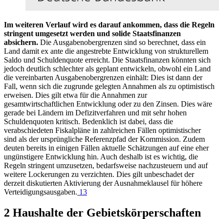
Im weiteren Verlauf wird es darauf ankommen, dass die Regeln
stringent umgesetzt werden und solide Staatsfinanzen
absichern.
Die Ausgabenobergrenzen sind so berechnet, dass ein
Land damit ex ante die angestrebte Entwicklung von strukturellem
Saldo und Schuldenquote erreicht. Die Staatsfinanzen könnten sich
jedoch deutlich schlechter als geplant entwickeln, obwohl ein Land
die vereinbarten Ausgabenobergrenzen einhält: Dies ist dann der
Fall, wenn sich die zugrunde gelegten Annahmen als zu optimistisch
erweisen. Dies gilt etwa für die Annahmen zur
gesamtwirtschaftlichen Entwicklung oder zu den Zinsen. Dies wäre
gerade bei Ländern im Defizitverfahren und mit sehr hohen
Schuldenquoten kritisch. Bedenklich ist dabei, dass die
verabschiedeten Fiskalpläne in zahlreichen Fällen optimistischer
sind als der ursprüngliche Referenzpfad der Kommission. Zudem
deuten bereits in einigen Fällen aktuelle Schätzungen auf eine eher
ungünstigere Entwicklung hin. Auch deshalb ist es wichtig, die
Regeln stringent umzusetzen, bedarfsweise nachzusteuern und auf
weitere Lockerungen zu verzichten. Dies gilt unbeschadet der
derzeit diskutierten Aktivierung der Ausnahmeklausel für höhere
Verteidigungsausgaben.
13
2 Haushalte der Gebietskörperschaften