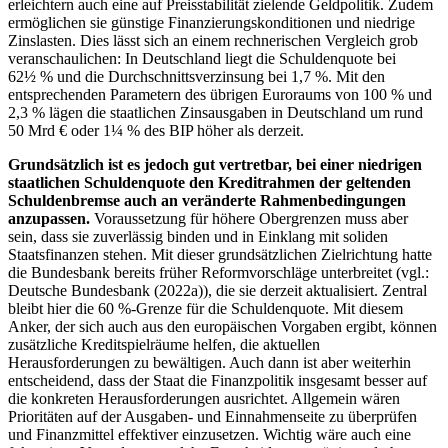
erleichtern auch eine auf Preisstabilität zielende Geldpolitik. Zudem
ermöglichen sie günstige Finanzierungskonditionen und niedrige
Zinslasten. Dies lässt sich an einem rechnerischen Vergleich grob
veranschaulichen: In Deutschland liegt die Schuldenquote bei
62½ % und die Durchschnittsverzinsung bei 1,7 %. Mit den
entsprechenden Parametern des übrigen Euroraums von 100 % und
2,3 % lägen die staatlichen Zinsausgaben in Deutschland um rund
50 Mrd € oder 1¼ % des
BIP
höher als derzeit.
Grundsätzlich ist es jedoch gut vertretbar, bei einer niedrigen
staatlichen Schuldenquote den Kreditrahmen der geltenden
Schuldenbremse auch an veränderte Rahmenbedingungen
anzupassen.
Voraussetzung für höhere Obergrenzen muss aber
sein, dass sie zuverlässig binden und in Einklang mit soliden
Staatsfinanzen stehen. Mit dieser grundsätzlichen Zielrichtung hatte
die Bundesbank bereits früher Reformvorschläge unterbreitet (vgl.:
Deutsche Bundesbank (2022a)), die sie derzeit aktualisiert. Zentral
bleibt hier die 60 %-Grenze für die Schuldenquote. Mit diesem
Anker, der sich auch aus den europäischen Vorgaben ergibt, können
zusätzliche Kreditspielräume helfen, die aktuellen
Herausforderungen zu bewältigen. Auch dann ist aber weiterhin
entscheidend, dass der Staat die Finanzpolitik insgesamt besser auf
die konkreten Herausforderungen ausrichtet. Allgemein wären
Prioritäten auf der Ausgaben- und Einnahmenseite zu überprüfen
und Finanzmittel effektiver einzusetzen. Wichtig wäre auch eine