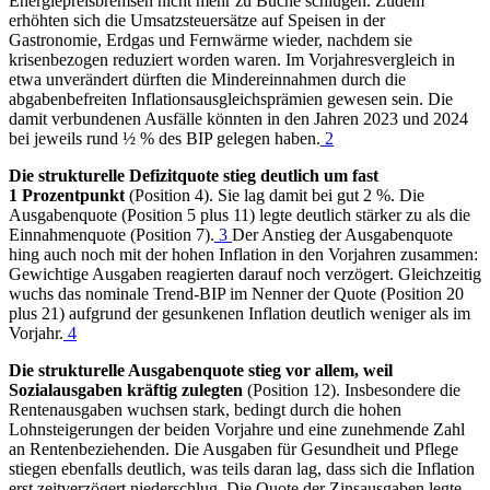
Energiepreisbremsen nicht mehr zu Buche schlugen. Zudem
erhöhten sich die Umsatzsteuersätze auf Speisen in der
Gastronomie, Erdgas und Fernwärme wieder, nachdem sie
krisenbezogen reduziert worden waren. Im Vorjahresvergleich in
etwa unverändert dürften die Mindereinnahmen durch die
abgabenbefreiten Inflationsausgleichsprämien gewesen sein. Die
damit verbundenen Ausfälle könnten in den Jahren 2023 und 2024
bei jeweils rund ½ % des
BIP
gelegen haben.
2
Die strukturelle Defizitquote stieg deutlich um fast
1 Prozentpunkt
(Position 4). Sie lag damit bei gut 2 %. Die
Ausgabenquote (Position 5 plus 11) legte deutlich stärker zu als die
Einnahmenquote (Position 7).
3
Der Anstieg der Ausgabenquote
hing auch noch mit der hohen Inflation in den Vorjahren zusammen:
Gewichtige Ausgaben reagierten darauf noch verzögert. Gleichzeitig
wuchs das nominale Trend-
BIP
im Nenner der Quote (Position 20
plus 21) aufgrund der gesunkenen Inflation deutlich weniger als im
Vorjahr.
4
Die strukturelle Ausgabenquote stieg vor allem, weil
Sozialausgaben kräftig zulegten
(Position 12). Insbesondere die
Rentenausgaben wuchsen stark, bedingt durch die hohen
Lohnsteigerungen der beiden Vorjahre und eine zunehmende Zahl
an Rentenbeziehenden. Die Ausgaben für Gesundheit und Pflege
stiegen ebenfalls deutlich, was teils daran lag, dass sich die Inflation
erst zeitverzögert niederschlug. Die Quote der Zinsausgaben legte