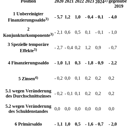
2)
Position
2020
2021
2022
2023
gegenübe
2024
2019
1 Unbereinigter
- 5,7
1,2
1,0
- 0,4
- 0,1
- 4,0
3)
Finanzierungssaldo
2
- 2,1
0,6
0,5
0,1
- 0,1
- 1,0
3)
Konjunkturkomponente
3 Spezielle temporäre
- 2,7
- 0,4
0,2
1,2
0,9
- 0,7
3)
Effekte
4 Finanzierungssaldo
- 1,0
1,1
0,3
- 1,8
- 0,9
- 2,2
4)
- 0,2
0,0
0,1
0,2
0,2
0,2
5 Zinsen
5.1 wegen Veränderung
- 0,2
- 0,1
0,1
0,2
0,2
0,2
des Durchschnittszinses
5.2 wegen Veränderung
0,0
0,0
0,0
0,0
0,0
0,0
des Schuldenstandes
6 Primärsaldo
- 1,1
1,0
0,5
- 1,6
- 0,7
- 2,0