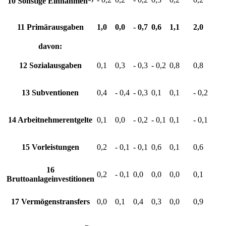
10 Sonstige Einnahmen
11 Primärausgaben
1,0
0,0
- 0,7
0,6
1,1
2,0
davon:
12 Sozialausgaben
0,1
0,3
- 0,3
- 0,2
0,8
0,8
13 Subventionen
0,4
- 0,4
- 0,3
0,1
0,1
- 0,2
14 Arbeitnehmerentgelte
0,1
0,0
- 0,2
- 0,1
0,1
- 0,1
15 Vorleistungen
0,2
- 0,1
- 0,1
0,6
0,1
0,6
16
0,2
- 0,1
0,0
0,0
0,0
0,1
Bruttoanlageinvestitionen
17 Vermögenstransfers
0,0
0,1
0,4
0,3
0,0
0,9