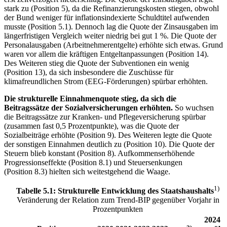
stark zu (Position 5), da die Refinanzierungskosten stiegen, obwohl
der Bund weniger für inflationsindexierte Schuldtitel aufwenden
musste (Position 5.1). Dennoch lag die Quote der Zinsausgaben im
längerfristigen Vergleich weiter niedrig bei gut 1 %. Die Quote der
Personalausgaben (Arbeitnehmerentgelte) erhöhte sich etwas. Grund
waren vor allem die kräftigen Entgeltanpassungen (Position 14).
Des Weiteren stieg die Quote der Subventionen ein wenig
(Position 13), da sich insbesondere die Zuschüsse für
klimafreundlichen Strom
(
EEG
-
Förderungen) spürbar erhöhten.
Die strukturelle Einnahmenquote stieg, da sich die
Beitragssätze der Sozialversicherungen erhöhten.
So wuchsen
die Beitragssätze zur Kranken- und Pflegeversicherung spürbar
(zusammen fast 0,5 Prozentpunkte), was die Quote der
Sozialbeiträge erhöhte (Position 9). Des Weiteren legte die Quote
der sonstigen Einnahmen deutlich zu (Position 10). Die Quote der
Steuern blieb konstant (Position 8). Aufkommenserhöhende
Progressionseffekte (Position 8.1) und Steuersenkungen
(Position 8.3) hielten sich weitestgehend die Waage.
1)
Tabelle 5.1: Strukturelle Entwicklung des Staatshaushalts
Veränderung der Relation zum Trend-
BIP
gegenüber Vorjahr in
Prozentpunkten
2024