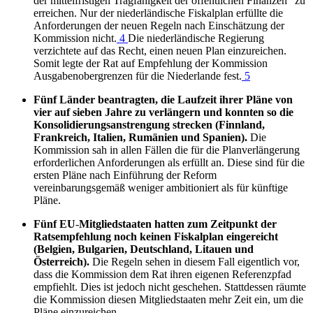
der mittelfristigen Tragfähigkeit der öffentlichen Finanzen“ zu
erreichen. Nur der niederländische Fiskalplan erfüllte die
Anforderungen der neuen Regeln nach Einschätzung der
Kommission nicht.
4
Die niederländische Regierung
verzichtete auf das Recht, einen neuen Plan einzureichen.
Somit legte der Rat auf Empfehlung der Kommission
Ausgabenobergrenzen für die Niederlande fest.
5
Fünf Länder beantragten, die Laufzeit ihrer Pläne von
vier auf sieben Jahre zu verlängern und konnten so die
Konsolidierungsanstrengung strecken (Finnland,
Frankreich, Italien, Rumänien und Spanien).
Die
Kommission sah in allen Fällen die für die Planverlängerung
erforderlichen Anforderungen als erfüllt an. Diese sind für die
ersten Pläne nach Einführung der Reform
vereinbarungsgemäß weniger ambitioniert als für künftige
Pläne.
Fünf
EU
-
Mitgliedstaaten hatten zum Zeitpunkt der
Ratsempfehlung noch keinen Fiskalplan eingereicht
(Belgien, Bulgarien, Deutschland, Litauen und
Österreich).
Die Regeln sehen in diesem Fall eigentlich vor,
dass die Kommission dem Rat ihren eigenen Referenzpfad
empfiehlt. Dies ist jedoch nicht geschehen. Stattdessen räumte
die Kommission diesen Mitgliedstaaten mehr Zeit ein, um die
Pläne einzureichen.