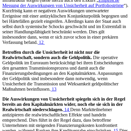
Infrastruktur sorgen (siehe hierzu auch den Exkurs „
Empirische
Messung der Auswirkungen von Unsicherheit auf Portfolioströme
“).
Kurzfristig kann er negativen Auswirkungen unerwarteter
Ereignisse mit einer antizyklischen Konjunkturpolitik begegnen und
bei Härtefällen gezielt eingreifen. Allerdings kann der Staat auch
selbst durch systemische Schocks geschwächt und im Extremfall in
seiner Handlungsfähigkeit beschränkt werden. Dies gilt
insbesondere dann, wenn er sich zuvor schon in einer prekären
Verfassung befand.
12
Betroffen durch die Unsicherheit ist nicht nur die
Realwirtschaft, sondern auch die Geldpolitik.
Die operative
Geldpolitik im Euroraum berücksichtigt bei ihren Entscheidungen
den gesamten Transmissionsprozess und damit auch die
Finanzierungsbedingungen an den Kapitalmärkten. Anpassungen
der Geldpolitik sind insbesondere dann notwendig, wenn
Unsicherheit die Transmission und Wirksamkeit geldpolitischer
Maßnahmen beeinflussen.
13
Die Auswirkungen von Unsicherheit spiegeln sich in der Regel
bereits an den Kapitalmärkten wider, noch ehe sie sich in der
Realwirtschaft niederschlagen.
14
Denn Marktteilnehmer
antizipieren die realwirtschaftlichen Effekte und handeln
entsprechend. Dies führt in der Regel dazu, dass betroffene
Unternehmen mit steigenden Finanzierungskosten konfrontiert
werden, während Banken ihre Kreditvergabe einschränken.
15
Dies