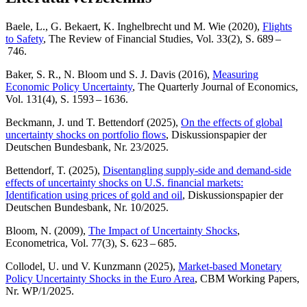
Baele, L., G. Bekaert, K. Inghelbrecht und M. Wie (2020),
Flights
to Safety
, The Review of Financial Studies, Vol. 33(2), S. 689 –
746.
Baker, S. R., N. Bloom und S. J. Davis (2016),
Measuring
Economic Policy Uncertainty
, The Quarterly Journal of Economics,
Vol. 131(4), S. 1593 – 1636.
Beckmann, J. und T. Bettendorf (2025),
On the effects of global
uncertainty shocks on portfolio flows
, Diskussionspapier der
Deutschen Bundesbank, Nr. 23/2025.
Bettendorf, T. (2025),
Disentangling supply-side and demand-side
effects of uncertainty shocks on U.S. financial markets:
Identification using prices of gold and oil
, Diskussionspapier der
Deutschen Bundesbank, Nr. 10/2025.
Bloom, N. (2009),
The Impact of Uncertainty Shocks
,
Econometrica, Vol. 77(3), S. 623 – 685.
Collodel, U. und V. Kunzmann (2025),
Market-based Monetary
Policy Uncertainty Shocks in the Euro Area
,
CBM
Working Papers,
Nr.
WP
/1/2025.