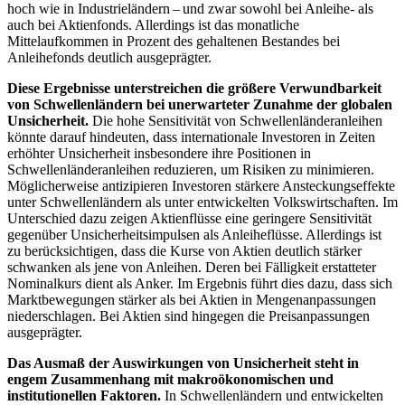
hoch wie in Industrieländern – und zwar sowohl bei Anleihe- als
auch bei Aktienfonds. Allerdings ist das monatliche
Mittelaufkommen in Prozent des gehaltenen Bestandes bei
Anleihefonds deutlich ausgeprägter.
Diese Ergebnisse unterstreichen die größere Verwundbarkeit
von Schwellenländern bei unerwarteter Zunahme der globalen
Unsicherheit.
Die hohe Sensitivität von Schwellenländeranleihen
könnte darauf hindeuten, dass internationale Investoren in Zeiten
erhöhter Unsicherheit insbesondere ihre Positionen in
Schwellenländeranleihen reduzieren, um Risiken zu minimieren.
Möglicherweise antizipieren Investoren stärkere Ansteckungseffekte
unter Schwellenländern als unter entwickelten Volkswirtschaften. Im
Unterschied dazu zeigen Aktienflüsse eine geringere Sensitivität
gegenüber Unsicherheitsimpulsen als Anleiheflüsse. Allerdings ist
zu berücksichtigen, dass die Kurse von Aktien deutlich stärker
schwanken als jene von Anleihen. Deren bei Fälligkeit erstatteter
Nominalkurs dient als Anker. Im Ergebnis führt dies dazu, dass sich
Marktbewegungen stärker als bei Aktien in Mengenanpassungen
niederschlagen. Bei Aktien sind hingegen die Preisanpassungen
ausgeprägter.
Das Ausmaß der Auswirkungen von Unsicherheit steht in
engem Zusammenhang mit makroökonomischen und
institutionellen Faktoren.
In Schwellenländern und entwickelten