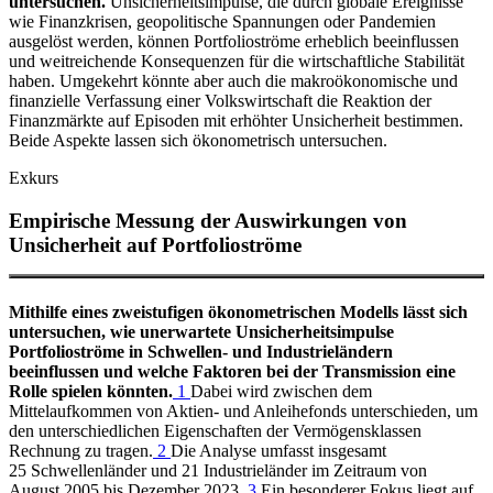
untersuchen.
Unsicherheitsimpulse, die durch globale Ereignisse
wie Finanzkrisen, geopolitische Spannungen oder Pandemien
ausgelöst werden, können Portfolioströme erheblich beeinflussen
und weitreichende Konsequenzen für die wirtschaftliche Stabilität
haben. Umgekehrt könnte aber auch die makroökonomische und
finanzielle Verfassung einer Volkswirtschaft die Reaktion der
Finanzmärkte auf Episoden mit erhöhter Unsicherheit bestimmen.
Beide Aspekte lassen sich ökonometrisch untersuchen.
Exkurs
Empirische Messung der Auswirkungen von
Unsicherheit auf Portfolioströme
Mithilfe eines zweistufigen ökonometrischen Modells lässt sich
untersuchen, wie unerwartete Unsicherheitsimpulse
Portfolioströme in Schwellen- und Industrieländern
beeinflussen und welche Faktoren bei der Transmission eine
Rolle spielen könnten.
1
Dabei wird zwischen dem
Mittelaufkommen von Aktien- und Anleihefonds unterschieden, um
den unterschiedlichen Eigenschaften der Vermögensklassen
Rechnung zu tragen.
2
Die Analyse umfasst insgesamt
25 Schwellenländer und 21 Industrieländer im Zeitraum von
August 2005 bis Dezember 2023.
3
Ein besonderer Fokus liegt auf