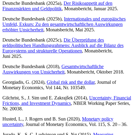
Deutsche Bundesbank (2025a),
Der Risikoappetit auf den
Finanzmärkten und Geldpolitik
, Monatsbericht, Januar 2025.
Deutsche Bundesbank (2025b),
Internationales und europäisches
Umfeld, Exkurs: Zu den gesamtwirtschaftlichen Auswirkungen
erhöhter Unsicherheit
, Monatsbericht, Mai 2025.
Deutsche Bundesbank (2025c),
Die Überprüfung des
geldpolitischen Handlungsrahmens: Ausblick auf die Bilanz des
Eurosystems und strukturelle Operationen
, Monatsbericht,
Juni 2025.
Deutsche Bundesbank (2018),
Gesamtwirtschaftliche
Auswirkungen von Unsicherheit
, Monatsbericht, Oktober 2018.
Georgiadis, G. (2024),
Global risk and the dollar
, Journal of
Monetary Economics, Vol 144, Nr. 103549.
Gilchrist, S., J. Sim und E. Zakrajšek (2014),
Uncertainty, Financial
Frictions, and Investment Dynamics
,
NBER
Working Paper Series,
Nr. 20038.
Husted, L., J. Rogers und B. Sun (2020),
Monetary policy
uncertainty
, Journal of Monetary Economics, Vol. 115, S. 20 – 36.
Jurado, K., S. C. Ludvigson und S. Ng (2015),
Measuring