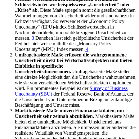
Schlüsselwörter wie beispielsweise „Unsicherheit“ oder
„Krise“ ab.
Diese Maße spiegeln somit die gesellschaftlichen
Wahrnehmungen von Unsicherheit wider und sind nahezu in
Echtzeit verfügbar. So verwendet der „
Economic Policy
Uncertainty
“
(
EPU
)-
Index Schlüsselwortsuchen in
Nachrichtenartikeln, um politikbezogene Unsicherheit zu
messen.
3
Daneben lässt sich geldpolitische Unsicherheit der
Fed
beispielsweise mithilfe des „
Monetary Policy
Uncertainty
“ (
MPU
)-Index messen.
4
Umfragebasierte Maße erfassen die wahrgenommene
Unsicherheit direkt bei Wirtschaftssubjekten und bieten
Einblicke in spezifische
Unsicherheitsdimensionen.
Umfragebasierte Maße stellen
eine direkte Möglichkeit dar, die Unsicherheit wahrzunehmen,
wie sie von verschiedenen Wirtschaftssubjekten empfunden
wird. Ein prominentes Beispiel ist der
Survey of Business
Uncertainty
(SBU)
der
Federal Reserve Bank of Atlanta
, der
die Unsicherheit von Unternehmen in Bezug auf zukünftige
Beschäftigung und Umsatz misst.
Marktbasierte Maße nutzen Finanzmarktdaten, um
Unsicherheit sehr zeitnah abzubilden.
Marktbasierte Maße
bieten eine unmittelbare Möglichkeit, Unsicherheit aus
Finanzmarktdaten abzuleiten. Sie umfassen unter anderem die
realisierte Volatilität von Vermögenspreisen, die
Schwankungen in den Märkten direkt widerspiegelt. Ein