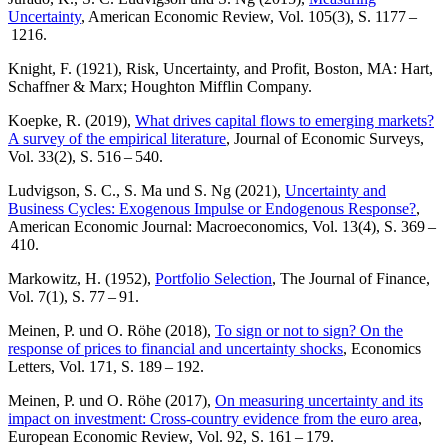
Uncertainty
, American Economic Review, Vol. 105(3), S. 1177 –
1216.
Knight, F. (1921), Risk, Uncertainty, and Profit, Boston,
MA
: Hart,
Schaffner
&
Marx; Houghton Mifflin Company.
Koepke, R. (2019),
What drives capital flows to emerging markets?
A survey of the empirical literature
, Journal of Economic Surveys,
Vol. 33(2), S. 516 – 540.
Ludvigson, S. C., S. Ma und S. Ng (2021),
Uncertainty and
Business Cycles: Exogenous Impulse or Endogenous Response?
,
American Economic Journal: Macroeconomics, Vol. 13(4), S. 369 –
410.
Markowitz, H. (1952),
Portfolio Selection
, The Journal of Finance,
Vol. 7(1), S. 77 – 91.
Meinen, P. und O. Röhe (2018),
To sign or not to sign? On the
response of prices to financial and uncertainty shocks
, Economics
Letters, Vol. 171, S. 189 – 192.
Meinen, P. und O. Röhe (2017),
On measuring uncertainty and its
impact on investment: Cross-country evidence from the euro area
,
European Economic Review, Vol. 92, S. 161 – 179.