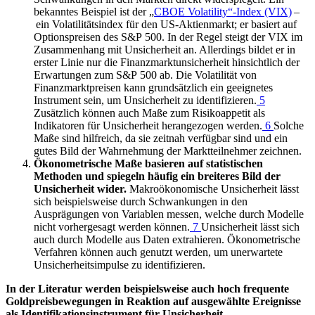
bekanntes Beispiel ist der „
CBOE
Volatility“-Index
(VIX)
–
ein Volatilitätsindex für den
US
-
Aktienmarkt; er basiert auf
Optionspreisen des S
&
P 500. In der Regel steigt der
VIX
im
Zusammenhang mit Unsicherheit an. Allerdings bildet er in
erster Linie nur die Finanzmarktunsicherheit hinsichtlich der
Erwartungen zum S
&
P 500 ab. Die Volatilität von
Finanzmarktpreisen kann grundsätzlich ein geeignetes
Instrument sein, um Unsicherheit zu identifizieren.
5
Zusätzlich können auch Maße zum Risikoappetit als
Indikatoren für Unsicherheit herangezogen werden.
6
Solche
Maße sind hilfreich, da sie zeitnah verfügbar sind und ein
gutes Bild der Wahrnehmung der Marktteilnehmer zeichnen.
Ökonometrische Maße basieren auf statistischen
Methoden und spiegeln häufig ein breiteres Bild der
Unsicherheit wider.
Makroökonomische Unsicherheit lässt
sich beispielsweise durch Schwankungen in den
Ausprägungen von Variablen messen, welche durch Modelle
nicht vorhergesagt werden können.
7
Unsicherheit lässt sich
auch durch Modelle aus Daten extrahieren. Ökonometrische
Verfahren können auch genutzt werden, um unerwartete
Unsicherheitsimpulse zu identifizieren.
In der Literatur werden beispielsweise auch hoch frequente
Goldpreisbewegungen in Reaktion auf ausgewählte Ereignisse
als Identifikationsinstrument für Unsicherheit