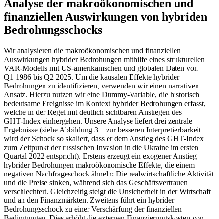
Analyse der makroökonomischen und
finanziellen Auswirkungen von hybriden
Bedrohungsschocks
Wir analysieren die makroökonomischen und finanziellen
Auswirkungen hybrider Bedrohungen mithilfe eines strukturellen
VAR
-
Modells mit
US
-
amerikanischen und globalen Daten von
Q1
1986 bis
Q2
2025. Um die kausalen Effekte hybrider
Bedrohungen zu identifizieren, verwenden wir einen narrativen
Ansatz. Hierzu nutzen wir eine Dummy-Variable, die historisch
bedeutsame Ereignisse im Kontext hybrider Bedrohungen erfasst,
welche in der Regel mit deutlich sichtbaren Anstiegen des
GHT
‑Index einhergehen. Unsere Analyse liefert drei zentrale
Ergebnisse (siehe Abbildung 3 – zur besseren Interpretierbarkeit
wird der Schock so skaliert, dass er dem Anstieg des
GHT
‑Index
zum Zeitpunkt der russischen Invasion in die Ukraine im ersten
Quartal 2022 entspricht). Erstens erzeugt ein exogener Anstieg
hybrider Bedrohungen makroökonomische Effekte, die einem
negativen Nachfrageschock ähneln: Die realwirtschaftliche Aktivität
und die Preise sinken, während sich das Geschäftsvertrauen
verschlechtert. Gleichzeitig steigt die Unsicherheit in der Wirtschaft
und an den Finanzmärkten. Zweitens führt ein hybrider
Bedrohungsschock zu einer Verschärfung der finanziellen
Bedingungen. Dies erhöht die externen Finanzierungskosten von