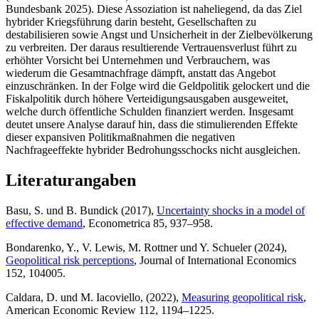
Bundesbank 2025). Diese Assoziation ist naheliegend, da das Ziel
hybrider Kriegsführung darin besteht, Gesellschaften zu
destabilisieren sowie Angst und Unsicherheit in der Zielbevölkerung
zu verbreiten. Der daraus resultierende Vertrauensverlust führt zu
erhöhter Vorsicht bei Unternehmen und Verbrauchern, was
wiederum die Gesamtnachfrage dämpft, anstatt das Angebot
einzuschränken. In der Folge wird die Geldpolitik gelockert und die
Fiskalpolitik durch höhere Verteidigungsausgaben ausgeweitet,
welche durch öffentliche Schulden finanziert werden. Insgesamt
deutet unsere Analyse darauf hin, dass die stimulierenden Effekte
dieser expansiven Politikmaßnahmen die negativen
Nachfrageeffekte hybrider Bedrohungsschocks nicht ausgleichen.
Literaturangaben
Basu, S. und B. Bundick (2017),
Uncertainty shocks in a model of
effective demand
, Econometrica
85, 937–958.
Bondarenko, Y., V. Lewis, M. Rottner und Y. Schueler (2024),
Geopolitical risk perceptions
, Journal of International Economics
152, 104005.
Caldara, D. und M. Iacoviello, (2022),
Measuring geopolitical risk
,
American Economic Review
112, 1194–1225.