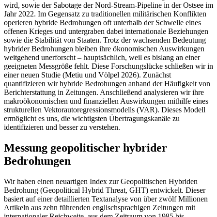
wird, sowie der Sabotage der Nord-Stream-Pipeline in der Ostsee im
Jahr 2022. Im Gegensatz zu traditionellen militärischen Konflikten
operieren hybride Bedrohungen oft unterhalb der Schwelle eines
offenen Krieges und untergraben dabei internationale Beziehungen
sowie die Stabilität von Staaten. Trotz der wachsenden Bedeutung
hybrider Bedrohungen bleiben ihre ökonomischen Auswirkungen
weitgehend unerforscht – hauptsächlich, weil es bislang an einer
geeigneten Messgröße fehlt. Diese Forschungslücke schließen wir in
einer neuen Studie (Metiu und Völpel 2026). Zunächst
quantifizieren wir hybride Bedrohungen anhand der Häufigkeit von
Berichterstattung in Zeitungen. Anschließend analysieren wir ihre
makroökonomischen und finanziellen Auswirkungen mithilfe eines
strukturellen Vektorautoregressionsmodells
(
VAR
).
Dieses Modell
ermöglicht es uns, die wichtigsten Übertragungskanäle zu
identifizieren und besser zu verstehen.
Messung geopolitischer hybrider
Bedrohungen
Wir haben einen neuartigen Index zur Geopolitischen Hybriden
Bedrohung (
Geopolitical Hybrid Threat
,
GHT
)
entwickelt. Dieser
basiert auf einer detaillierten Textanalyse von über zwölf Millionen
Artikeln aus zehn führenden englischsprachigen Zeitungen mit
internationaler Reichweite, aus dem Zeitraum von 1985 bis