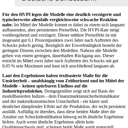
Für den
HVPI
legen die Modelle eine deutlich verzögerte und
typischerweise allenfalls vergleichsweise schwache Reaktion
nahe.
Im Mittel der Modelle kommt es dabei zu einem sich langsam
aufbauenden, aber persistenten Preiseffekt. Die
HVPI
-
Rate steigt
vorübergehend und verzögert. Dieser mittlere Preiseffekt ist mit
insgesamt gut 0,1 Prozentpunkten zwei Jahre nach Auftreten des
Schocks jedoch gering. Bezüglich der Erwerbstätigkeit besteht der
geringste Dissens zwischen den Modellen. Nahezu alle Modelle
gehen von einem geringen, dauerhaften Rückgang aus. Dieser
erreicht im Mittel zwei Jahre nach Auftreten des Schocks mit gut
0,05 % sein Maximum und baut sich anschließend langsam ab.
Laut den Ergebnissen haben textbasierte Maße für die
Unsicherheit –
unabhängig vom Zeithorizont und im Mittel der
Modelle
– keinen spürbaren Einfluss auf die
Industrieproduktion.
Demgegenüber zeigt sich auf Basis der
modellbasierten Indizes – dem Finanzmarktunsicherheitsindikator
und der makroökonomischen Unsicherheit – ein klarer und
deutlicher dämpfender Effekt auf die Produktion, der recht persistent
ausfällt. Auffällig ist überdies, dass diese beiden Maße über die
Ansätze zur Schockidentifikation hinweg recht ähnliche Ergebnisse
liefern. Auch wenn ähnliche Ergebnisse allein kein
Qualitätsnachweis sind, scheinen beide Maße somit potenziell