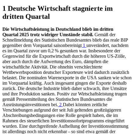
1 Deutsche Wirtschaft stagnierte im
dritten Quartal
Die Wirtschaftsleistung in Deutschland blieb im dritten
Quartal 2025 trotz widriger Umstände stabil.
Gemäß der
Schnellmeldung des Statistischen Bundesamtes blieb das reale
BIP
gegenüber dem Vorquartal saisonbereinigt
1
unverändert, nachdem
es im Quartal zuvor um 0,2 % gesunken war. Insbesondere der
Gegenwind für die Exportwirtschaft durch die höheren
US
-
Zölle,
aber auch durch die Aufwertung des Euro, dämpften die
wirtschaftliche Aktivität. Die ohnehin verschlechterte
Wettbewerbsposition deutscher Exporteure wird dadurch zusätzlich
belastet. Die nominalen Warenexporte in die
USA
sanken wie schon
im Vorquartal kräftig. Auch insgesamt gingen die Exporte deshalb
zurück. Die deutsche Industrie blieb daher schwach, ihre Umsätze
und ihre Produktion sanken. Positiv zur Wirtschaftsleistung trugen
gemäß Pressemitteilung des Statistischen Bundesamtes die
Ausrüstungsinvestitionen bei.
2
Dabei könnten zeitliche
Verschiebungen aufgrund der seit Juli geltenden großzügigeren
Abschreibungsbedingungen eine Rolle gespielt haben, die im
Rahmen des steuerlichen Investitionssofortprogramms eingeführt
wurden. Eine durchgreifende Aufhellung der Investitionsstimmung
ist allerdings noch nicht erkennbar – so sind etwa gemäß der