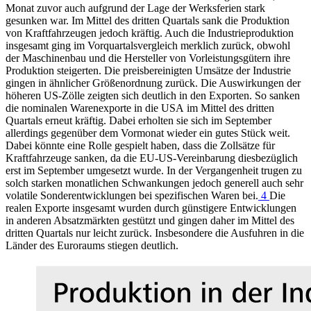
Monat zuvor auch aufgrund der Lage der Werksferien stark
gesunken war. Im Mittel des dritten Quartals sank die Produktion
von Kraftfahrzeugen jedoch kräftig. Auch die Industrieproduktion
insgesamt ging im Vorquartalsvergleich merklich zurück, obwohl
der Maschinenbau und die Hersteller von Vorleistungsgütern ihre
Produktion steigerten. Die preisbereinigten Umsätze der Industrie
gingen in ähnlicher Größenordnung zurück. Die Auswirkungen der
höheren
US
-
Zölle zeigten sich deutlich in den Exporten. So sanken
die nominalen Warenexporte in die
USA
im Mittel des dritten
Quartals erneut kräftig. Dabei erholten sie sich im September
allerdings gegenüber dem Vormonat wieder ein gutes Stück weit.
Dabei könnte eine Rolle gespielt haben, dass die Zollsätze für
Kraftfahrzeuge sanken, da die
EU
-
US
-Vereinbarung diesbezüglich
erst im September umgesetzt wurde. In der Vergangenheit trugen zu
solch starken monatlichen Schwankungen jedoch generell auch sehr
volatile Sonderentwicklungen bei spezifischen Waren bei.
4
Die
realen Exporte insgesamt wurden durch günstigere Entwicklungen
in anderen Absatzmärkten gestützt und gingen daher im Mittel des
dritten Quartals nur leicht zurück. Insbesondere die Ausfuhren in die
Länder des Euroraums stiegen deutlich.