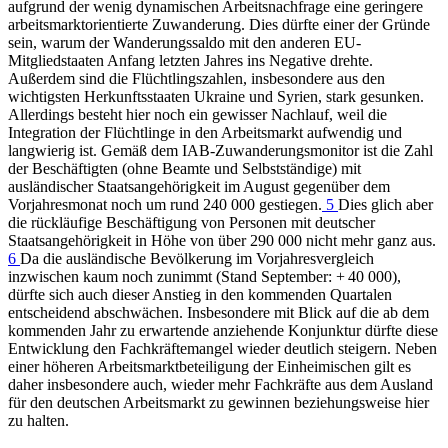
aufgrund der wenig dynamischen Arbeitsnachfrage eine geringere
arbeitsmarktorientierte Zuwanderung. Dies dürfte einer der Gründe
sein, warum der Wanderungssaldo mit den anderen
EU
-
Mitgliedstaaten Anfang letzten Jahres ins Negative drehte.
Außerdem sind die Flüchtlingszahlen, insbesondere aus den
wichtigsten Herkunftsstaaten Ukraine und Syrien, stark gesunken.
Allerdings besteht hier noch ein gewisser Nachlauf, weil die
Integration der Flüchtlinge in den Arbeitsmarkt aufwendig und
langwierig ist. Gemäß dem
IAB
-
Zuwanderungsmonitor ist die Zahl
der Beschäftigten (ohne Beamte und Selbstständige) mit
ausländischer Staatsangehörigkeit im August gegenüber dem
Vorjahresmonat noch um rund 240 000 gestiegen.
5
Dies glich aber
die rückläufige Beschäftigung von Personen mit deutscher
Staatsangehörigkeit in Höhe von über 290 000 nicht mehr ganz aus.
6
Da die ausländische Bevölkerung im Vorjahresvergleich
inzwischen kaum noch zunimmt (Stand September: + 40 000),
dürfte sich auch dieser Anstieg in den kommenden Quartalen
entscheidend abschwächen. Insbesondere mit Blick auf die ab dem
kommenden Jahr zu erwartende anziehende Konjunktur dürfte diese
Entwicklung den Fachkräftemangel wieder deutlich steigern. Neben
einer höheren Arbeitsmarktbeteiligung der Einheimischen gilt es
daher insbesondere auch, wieder mehr Fachkräfte aus dem Ausland
für den deutschen Arbeitsmarkt zu gewinnen beziehungsweise hier
zu halten.