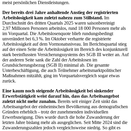
meist persönlichen Dienstleistungen.
Der bereits drei Jahre anhaltende Anstieg der registrierten
Arbeitslosigkeit kam zuletzt nahezu zum Stillstand.
Im
Durchschnitt des dritten Quartals 2025 waren saisonbereinigt
2,97 Millionen Personen arbeitslos, rund 18 000 Personen mehr als
im Vorquartal. Die Arbeitslosenquote blieb rundungsbedingt
unverändert bei 6,3 %. Im Oktober verharrte die registrierte
Arbeitslosigkeit auf dem Vormonatsniveau. Im Berichtsquartal stieg
auf der einen Seite die Arbeitslosigkeit im Bereich des konjunkturell
stark beeinflussten Versicherungssystems des
SGB
III weiter an. Auf
der anderen Seite sank die Zahl der Arbeitslosen im
Grundsicherungsbezug (
SGB
II) minimal ab. Die gesamte
Unterbeschäftigung, die auch Teilnehmer arbeitsmarktpolitischer
Maßnahmen mitzählt, ging im Vorquartalsvergleich sogar etwas
zurück.
Eine kaum noch steigende Arbeitslosigkeit bei sinkender
Erwerbstätigkeit weist darauf hin, dass das Arbeitsangebot
zuletzt nicht mehr zunahm.
Bereits seit einiger Zeit sinkt das
Arbeitsangebot der einheimischen Bevölkerung aus demografischen
Gründen erheblich – trotz der zunehmenden individuellen
Erwerbsneigung. Dies wurde durch die hohe Zuwanderung der
letzten Jahre bislang mehr als ausgeglichen. Seit Mitte 2024 sind die
Zuwanderungszahlen jedoch vergleichsweise niedrig. So gibt es