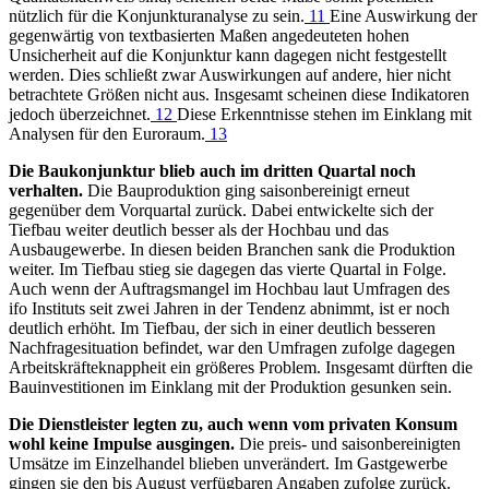
nützlich für die Konjunkturanalyse zu sein.
11
Eine Auswirkung der
gegenwärtig von textbasierten Maßen angedeuteten hohen
Unsicherheit auf die Konjunktur kann dagegen nicht festgestellt
werden. Dies schließt zwar Auswirkungen auf andere, hier nicht
betrachtete Größen nicht aus. Insgesamt scheinen diese Indikatoren
jedoch überzeichnet.
12
Diese Erkenntnisse stehen im Einklang mit
Analysen für den Euroraum.
13
Die Baukonjunktur blieb auch im dritten Quartal noch
verhalten.
Die Bauproduktion ging saisonbereinigt erneut
gegenüber dem Vorquartal zurück. Dabei entwickelte sich der
Tiefbau weiter deutlich besser als der Hochbau und das
Ausbaugewerbe. In diesen beiden Branchen sank die Produktion
weiter. Im Tiefbau stieg sie dagegen das vierte Quartal in Folge.
Auch wenn der Auftragsmangel im Hochbau laut Umfragen des
ifo Instituts seit zwei Jahren in der Tendenz abnimmt, ist er noch
deutlich erhöht. Im Tiefbau, der sich in einer deutlich besseren
Nachfragesituation befindet, war den Umfragen zufolge dagegen
Arbeitskräfteknappheit ein größeres Problem. Insgesamt dürften die
Bauinvestitionen im Einklang mit der Produktion gesunken sein.
Die Dienstleister legten zu, auch wenn vom privaten Konsum
wohl keine Impulse ausgingen.
Die preis- und saisonbereinigten
Umsätze im Einzelhandel blieben unverändert. Im Gastgewerbe
gingen sie den bis August verfügbaren Angaben zufolge zurück.