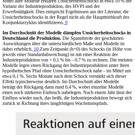
Mittel aller Modelle erklären Unsicherheitsschocks in etwa 10 % der
Varianz der Industrieproduktion, des
HVPI
und der
Erwerbstätigkeit. Dies entspricht Ergebnissen aus der Literatur, die
Unsicherheitsschocks in der Regel nicht als die Haupttriebkraft des
Konjunkturzyklus identifizieren.
9
Im Durchschnitt der Modelle dämpfen Unsicherheitsschocks in
Deutschland die Produktion.
Die Spannbreite der geschätzten
Auswirkungen über die unterschiedlichen Maße und Modelle ist
dabei erheblich.
10
Zum Zeitpunkt (h=0) des Schocks (in Höhe von
jeweils einer Standardabweichung) ist mit einer Reaktion der
Industrieproduktion von + 0,1 % bis – 0,7 % zu rechnen. Die meisten
Modelle legen einen Rückgang der Industrieproduktion unter ihren
hypothetischen Pfad ohne Unsicherheitsschock nahe – im Mittel um
etwa 0,1 %. Sechs Monate nach dem Schock verstärkt sich dieser
Effekt typischerweise deutlich. Im Durchschnitt aller Modelle
beträgt der Rückgang dann rund 0,4 %, wobei einzelne Modelle
einen noch stärkeren Einbruch nahelegen. Nach einem Jahr lässt der
Einfluss wieder nach, das heißt, die Industrieproduktion bewegt sich
zurück in Richtung ihres langfristigen Wachstumspfads.