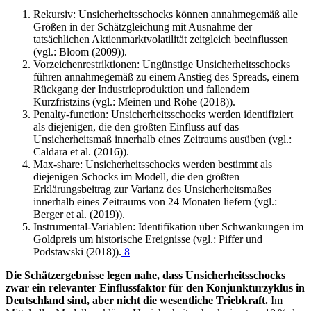
Rekursiv: Unsicherheitsschocks können annahmegemäß alle
Größen in der Schätzgleichung mit Ausnahme der
tatsächlichen Aktienmarktvolatilität zeitgleich beeinflussen
(vgl.: Bloom (2009)).
Vorzeichenrestriktionen: Ungünstige Unsicherheitsschocks
führen annahmegemäß zu einem Anstieg des
Spreads
, einem
Rückgang der Industrieproduktion und fallendem
Kurzfristzins (vgl.: Meinen und Röhe (2018)).
Penalty-function
: Unsicherheitsschocks werden identifiziert
als diejenigen, die den größten Einfluss auf das
Unsicherheitsmaß innerhalb eines Zeitraums ausüben (vgl.:
Caldara et al. (2016)).
Max-share
: Unsicherheitsschocks werden bestimmt als
diejenigen Schocks im Modell, die den größten
Erklärungsbeitrag zur Varianz des Unsicherheitsmaßes
innerhalb eines Zeitraums von 24 Monaten liefern (vgl.:
Berger et al. (2019)).
Instrumental-Variablen: Identifikation über Schwankungen im
Goldpreis um historische Ereignisse (vgl.: Piffer und
Podstawski (2018)).
8
Die Schätzergebnisse legen nahe, dass Unsicherheitsschocks
zwar ein relevanter Einflussfaktor für den Konjunkturzyklus in
Deutschland sind, aber nicht die wesentliche Triebkraft.
Im