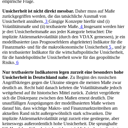
empirische Frage.
Unsicherheit ist nicht direkt messbar.
Daher muss auf Maße
zurückgegriffen werden, die das tatsächliche Ausmaß von
Unsicherheit annähern.
3
Gängige Konzepte hierfür sind (i)
Volatilitätsmaße und (ii) textbasierte Maße.
4
Insgesamt werden hier
je drei Unsicherheitsmaße aus jeder Kategorie betrachtet: Die
implizite Aktienmarktvolatilität (durch den
VDAX
gemessen), je ein
modellbasierter (aus Prognosefehlern abgeleiteter) Indikator für die
Finanzmarkt- und für die makroökonomische Unsicherheit
5
, und je
ein textbasierter Indikator für die wirtschaftspolitische Unsicherheit,
für die handelspolitische Unsicherheit sowie für das geopolitische
Risiko.
6
Nur textbasierte Indikatoren legen zurzeit eine besonders hohe
Unsicherheit in Deutschland nahe
. Zu Beginn des russischen
Angriffskrieges gegen die Ukraine stiegen die meisten Maße zwar
deutlich an. Recht bald danach kehrten die Volatilitätsmaße jedoch
weitgehend auf ihr historisches Mittel zurück. Zuletzt vergrößerte
sich die Diskrepanz zwischen den Maßen erneut deutlich. Die
unauffälligen Ausprägungen der modellbasierten Maße weisen
darauf hin, dass wichtige Makro- und Finanzmarktzeitreihen am
aktuellen Rand nicht außergewöhnlich stark schwanken. Die
implizite Aktienmarktvolatilität zeigt zurzeit eine gestiegene, aber
keineswegs außerordentlich hohe Unsicherheit. Die sprunghafte