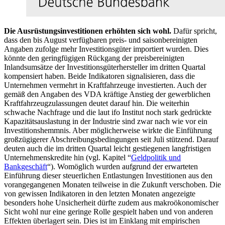
Die Ausrüstungsinvestitionen erhöhten sich wohl.
Dafür spricht,
dass den bis August verfügbaren preis- und saisonbereinigten
Angaben zufolge mehr Investitionsgüter importiert wurden. Dies
könnte den geringfügigen Rückgang der preisbereinigten
Inlandsumsätze der Investitionsgüterhersteller im dritten Quartal
kompensiert haben. Beide Indikatoren signalisieren, dass die
Unternehmen vermehrt in Kraftfahrzeuge investierten. Auch der
gemäß den Angaben des
VDA
kräftige Anstieg der gewerblichen
Kraftfahrzeugzulassungen deutet darauf hin. Die weiterhin
schwache Nachfrage und die laut ifo Institut noch stark gedrückte
Kapazitätsauslastung in der Industrie sind zwar nach wie vor ein
Investitionshemmnis. Aber möglicherweise wirkte die Einführung
großzügigerer Abschreibungsbedingungen seit Juli stützend. Darauf
deuten auch die im dritten Quartal leicht gestiegenen langfristigen
Unternehmenskredite hin (vgl. Kapitel “
Geldpolitik und
Bankgeschäft
“). Womöglich wurden aufgrund der erwarteten
Einführung dieser steuerlichen Entlastungen Investitionen aus den
vorangegangenen Monaten teilweise in die Zukunft verschoben. Die
von gewissen Indikatoren in den letzten Monaten angezeigte
besonders hohe Unsicherheit dürfte zudem aus makroökonomischer
Sicht wohl nur eine geringe Rolle gespielt haben und von anderen
Effekten überlagert sein. Dies ist im Einklang mit empirischen