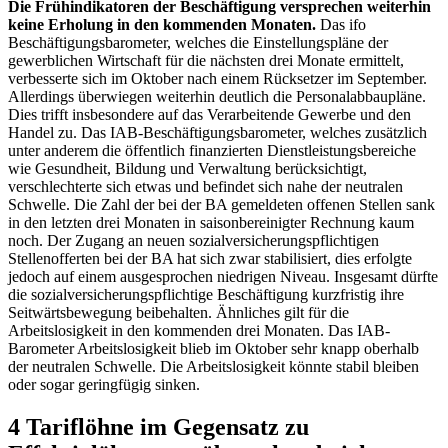
Die Frühindikatoren der Beschäftigung versprechen weiterhin
keine Erholung in den kommenden Monaten.
Das
ifo
Beschäftigungsbarometer, welches die Einstellungspläne der
gewerblichen Wirtschaft für die nächsten drei Monate ermittelt,
verbesserte sich im Oktober nach einem Rücksetzer im September.
Allerdings überwiegen weiterhin deutlich die Personalabbaupläne.
Dies trifft insbesondere auf das Verarbeitende Gewerbe und den
Handel zu. Das
IAB
-
Beschäftigungsbarometer, welches zusätzlich
unter anderem die öffentlich finanzierten Dienstleistungsbereiche
wie Gesundheit, Bildung und Verwaltung berücksichtigt,
verschlechterte sich etwas und befindet sich nahe der neutralen
Schwelle. Die Zahl der bei der
BA
gemeldeten offenen Stellen sank
in den letzten drei Monaten in saisonbereinigter Rechnung kaum
noch. Der Zugang an neuen sozialversicherungspflichtigen
Stellenofferten bei der
BA
hat sich zwar stabilisiert, dies erfolgte
jedoch auf einem ausgesprochen niedrigen Niveau. Insgesamt dürfte
die sozialversicherungspflichtige Beschäftigung kurzfristig ihre
Seitwärtsbewegung beibehalten. Ähnliches gilt für die
Arbeitslosigkeit in den kommenden drei Monaten. Das
IAB
-
Barometer Arbeitslosigkeit blieb im Oktober sehr knapp oberhalb
der neutralen Schwelle. Die Arbeitslosigkeit könnte stabil bleiben
oder sogar geringfügig sinken.
4 Tariflöhne im Gegensatz zu