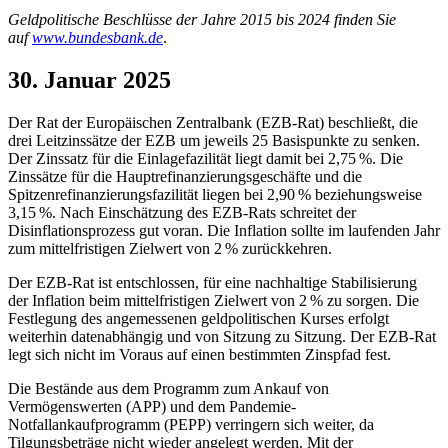
Geldpolitische Beschlüsse der Jahre 2015 bis 2024 finden Sie
auf
www.bundesbank.de
.
30. Januar 2025
Der Rat der Europäischen Zentralbank
(
EZB
-
Rat) beschließt, die
drei Leitzinssätze der
EZB
um jeweils 25 Basispunkte zu senken.
Der Zinssatz für die Einlagefazilität liegt damit bei 2,75 %. Die
Zinssätze für die Hauptrefinanzierungsgeschäfte und die
Spitzenrefinanzierungsfazilität liegen bei 2,90 % beziehungsweise
3,15 %. Nach Einschätzung des
EZB
-
Rats schreitet der
Disinflationsprozess gut voran. Die Inflation sollte im laufenden Jahr
zum mittelfristigen Zielwert von 2 % zurückkehren.
Der
EZB
-
Rat ist entschlossen, für eine nachhaltige Stabilisierung
der Inflation beim mittelfristigen Zielwert von 2 % zu sorgen. Die
Festlegung des angemessenen geldpolitischen Kurses erfolgt
weiterhin datenabhängig und von Sitzung zu Sitzung. Der
EZB
-
Rat
legt sich nicht im Voraus auf einen bestimmten Zinspfad fest.
Die Bestände aus dem Programm zum Ankauf von
Vermögenswerten
(
APP
)
und dem Pandemie-
Notfallankaufprogramm
(
PEPP
)
verringern sich weiter, da
Tilgungsbeträge nicht wieder angelegt werden. Mit der