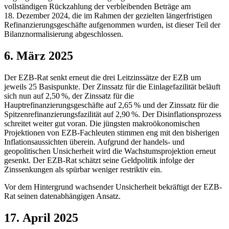
vollständigen Rückzahlung der verbleibenden Beträge am
18. Dezember 2024, die im Rahmen der gezielten längerfristigen
Refinanzierungsgeschäfte aufgenommen wurden, ist dieser Teil der
Bilanznormalisierung abgeschlossen.
6. März 2025
Der
EZB
-
Rat senkt erneut die drei Leitzinssätze der
EZB
um
jeweils 25 Basispunkte. Der Zinssatz für die Einlagefazilität beläuft
sich nun auf 2,50 %, der Zinssatz für die
Hauptrefinanzierungsgeschäfte auf 2,65 % und der Zinssatz für die
Spitzenrefinanzierungsfazilität auf 2,90 %. Der Disinflationsprozess
schreitet weiter gut voran. Die jüngsten makroökonomischen
Projektionen von
EZB
-
Fachleuten stimmen eng mit den bisherigen
Inflationsaussichten überein. Aufgrund der handels- und
geopolitischen Unsicherheit wird die Wachstumsprojektion erneut
gesenkt. Der
EZB
-
Rat schätzt seine Geldpolitik infolge der
Zinssenkungen als spürbar weniger restriktiv ein.
Vor dem Hintergrund wachsender Unsicherheit bekräftigt der
EZB
-
Rat seinen datenabhängigen Ansatz.
17. April 2025