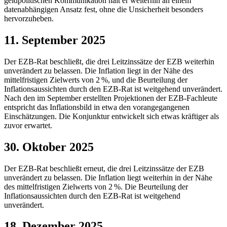
geldpolitischen Kommunikation hält er weiterhin an einem
datenabhängigen Ansatz fest, ohne die Unsicherheit besonders
hervorzuheben.
11. September 2025
Der
EZB
-
Rat beschließt, die drei Leitzinssätze der
EZB
weiterhin
unverändert zu belassen. Die Inflation liegt in der Nähe des
mittelfristigen Zielwerts von 2 %, und die Beurteilung der
Inflationsaussichten durch den
EZB
-
Rat ist weitgehend unverändert.
Nach den im September erstellten Projektionen der
EZB
-
Fachleute
entspricht das Inflationsbild in etwa den vorangegangenen
Einschätzungen. Die Konjunktur entwickelt sich etwas kräftiger als
zuvor erwartet.
30. Oktober 2025
Der
EZB
-
Rat beschließt erneut, die drei Leitzinssätze der
EZB
unverändert zu belassen. Die Inflation liegt weiterhin in der Nähe
des mittelfristigen Zielwerts von 2 %. Die Beurteilung der
Inflationsaussichten durch den
EZB
-
Rat ist weitgehend
unverändert.
18. Dezember 2025