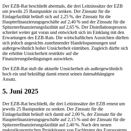
Der
EZB
-
Rat beschließt abermals, die drei Leitzinssätze der
EZB
um jeweils 25 Basispunkte zu senken. Der Zinssatz für die
Einlagefazilität beläuft sich auf 2,25 %, der Zinssatz für die
Hauptrefinanzierungsgeschäfte auf 2,40 % und der Zinssatz für die
Spitzenrefinanzierungsfazilität auf 2,65 %. Der Disinflationsprozess
schreitet weiter gut voran und entwickelt sich im Einklang mit den
Erwartungen des
EZB
-
Rats. Die wirtschaftlichen Aussichten dürften
sich jedoch angesichts zunehmender Handelsspannungen und
außergewöhnlich hoher Unsicherheit eintrüben. Zugleich dürfte sich
die erhöhte Unsicherheit restriktiv auf die
Finanzierungsbedingungen auswirken.
Der
EZB
-
Rat stuft die aktuelle Unsicherheit als außergewöhnlich
hoch ein und bekräftigt damit erneut seinen datenabhängigen
Ansatz.
5. Juni 2025
Der
EZB
-
Rat beschließt, die drei Leitzinssätze der
EZB
erneut um
jeweils 25 Basispunkte zu senken. Der Zinssatz für die
Einlagefazilität beläuft sich damit auf 2,00 %, der Zinssatz für die
Hauptrefinanzierungsgeschäfte auf 2,15 % und der Zinssatz für die
Spitzenrefinanzierungsfazilität auf 2,40 %. Nach den neuen
makroökonomischen Projektionen von Fachleuten des Eurosystems