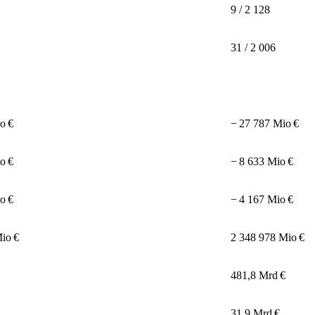
9 / 2 128
31 / 2 006
o €
−⁠ 27 787
Mio €
o €
−⁠ 8 633 Mio €
o €
−⁠ 4
167 Mio €
io €
2 348 978 Mio €
481,8 Mrd €
31,9 Mrd €