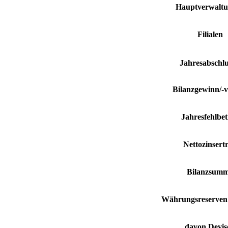
Hauptverwalt
Filialen
Jahresabschlu
Bilanzgewinn/-v
Jahresfehlbe
Nettozinsert
Bilanzsum
Währungsreserven 
davon Devis