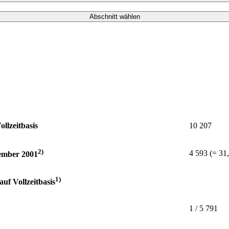
Abschnitt wählen
llzeitbasis
10 207
2)
4 593 (= 31
ember 2001
1)
uf Vollzeitbasis
1 / 5 791