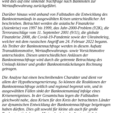
wird dies auf eine sinkende Nachfrage nach Banknoten zur
Wertaufbewahrung zurückgeführt.
Darüber hinaus wird anhand von Fallstudien die Entwicklung des
Banknotenumlaufs in ausgewählten Krisen unterschiedlicher Art
beschrieben. Betrachtet werden die asiatische Finanzkrise
(Asienkrise) von 1997 bis 1999, das Jahr-2000-Problem (Y2K), die
Terroranschläge vom 11. September 2001 (9/11), die globale
Finanzkrise 2008, die Covid-19-Pandemie sowie der Ukrainekrieg,
welcher mit dem russischen Angriff am 24. Februar 2022 begann.
Als Treiber der Banknotennachfrage werden in diesem Aufsatz
Transaktionsmotive, Wertaufbewahrungs- sowie Vorsichtsmotive
unterschieden. Diesen unterschiedlichen Anlässen der
Banknotennachfrage wird durch die getrennte Betrachtung des
Umlaufs kleiner und großer Banknotenstückelungen Rechnung
getragen.
Die Analyse hat einen beschreibenden Charakter und dient vor
allem der Hypothesengenerierung. So können die Reaktionen der
Banknotennachfrage zeitlich und regional begrenzt sein, und in
ausgewählten Fällen sinkt der Banknotenumlauf infolge eines
Krisenereignisses. In der Gesamtschau legen die Fallstudien
gleichwohl nahe, dass Krisen für den Kreis der betrachteten Länder
zur dynamischen Entwicklung der Banknotennachfrage beigetragen
haben dürften. Dies gilt sowohl für kleine als auch für große