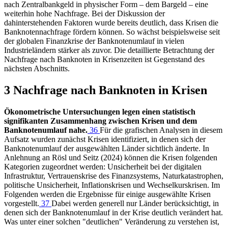
nach Zentralbankgeld in physischer Form – dem Bargeld – eine
weiterhin hohe Nachfrage. Bei der Diskussion der
dahinterstehenden Faktoren wurde bereits deutlich, dass Krisen die
Banknotennachfrage fördern können. So wächst beispielsweise seit
der globalen Finanzkrise der Banknotenumlauf in vielen
Industrieländern stärker als zuvor. Die detaillierte Betrachtung der
Nachfrage nach Banknoten in Krisenzeiten ist Gegenstand des
nächsten Abschnitts.
3 Nachfrage nach Banknoten in Krisen
Ökonometrische Untersuchungen legen einen statistisch
signifikanten Zusammenhang zwischen Krisen und dem
Banknotenumlauf nahe.
36
Für die grafischen Analysen in diesem
Aufsatz wurden zunächst Krisen identifiziert, in denen sich der
Banknotenumlauf der ausgewählten Länder sichtlich änderte. In
Anlehnung an Rösl und Seitz (2024) können die Krisen folgenden
Kategorien zugeordnet werden: Unsicherheit bei der digitalen
Infrastruktur, Vertrauenskrise des Finanzsystems, Naturkatastrophen,
politische Unsicherheit, Inflationskrisen und Wechselkurskrisen. Im
Folgenden werden die Ergebnisse für einige ausgewählte Krisen
vorgestellt.
37
Dabei werden generell nur Länder berücksichtigt, in
denen sich der Banknotenumlauf in der Krise deutlich verändert hat.
Was unter einer solchen "deutlichen" Veränderung zu verstehen ist,