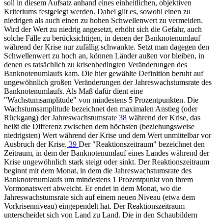
soll in diesem Aufsatz anhand eines einheitlichen, objektiven
Kriteriums festgelegt werden. Dabei gilt es, sowohl einen zu
niedrigen als auch einen zu hohen Schwellenwert zu vermeiden.
Wird der Wert zu niedrig angesetzt, erhöht sich die Gefahr, auch
solche Fälle zu berücksichtigen, in denen der Banknotenumlauf
während der Krise nur zufällig schwankte. Setzt man dagegen den
Schwellenwert zu hoch an, können Länder außen vor bleiben, in
denen es tatsächlich zu krisenbedingten Veränderungen des
Banknotenumlaufs kam. Die hier gewählte Definition beruht auf
ungewöhnlich großen Veränderungen der Jahreswachstumsrate des
Banknotenumlaufs. Als Maß dafür dient eine
"Wachstumsamplitude" von mindestens 5 Prozentpunkten. Die
Wachstumsamplitude bezeichnet den maximalen Anstieg (oder
Rückgang) der Jahreswachstumsrate
38
während der Krise, das
heißt die Differenz zwischen dem höchsten (beziehungsweise
niedrigsten) Wert während der Krise und dem Wert unmittelbar vor
Ausbruch der Krise.
39
Der "Reaktionszeitraum" bezeichnet den
Zeitraum, in dem der Banknotenumlauf eines Landes während der
Krise ungewöhnlich stark steigt oder sinkt. Der Reaktionszeitraum
beginnt mit dem Monat, in dem die Jahreswachstumsrate des
Banknotenumlaufs um mindestens 1 Prozentpunkt von ihrem
Vormonatswert abweicht. Er endet in dem Monat, wo die
Jahreswachstumsrate sich auf einem neuen Niveau (etwa dem
Vorkrisenniveau) eingependelt hat. Der Reaktionszeitraum
unterscheidet sich von Land zu Land. Die in den Schaubildern