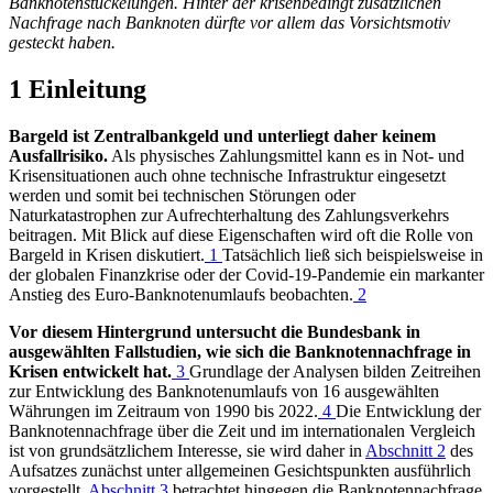
Banknotenstückelungen. Hinter der krisenbedingt zusätzlichen
Nachfrage nach Banknoten dürfte vor allem das Vorsichtsmotiv
gesteckt haben.
1 Einleitung
Bargeld ist Zentralbankgeld und unterliegt daher keinem
Ausfallrisiko.
Als physisches Zahlungsmittel kann es in Not- und
Krisensituationen auch ohne technische Infrastruktur eingesetzt
werden und somit bei technischen Störungen oder
Naturkatastrophen zur Aufrechterhaltung des Zahlungsverkehrs
beitragen. Mit Blick auf diese Eigenschaften wird oft die Rolle von
Bargeld in Krisen diskutiert.
1
Tatsächlich ließ sich beispielsweise in
der globalen Finanzkrise oder der Covid-19-Pandemie ein markanter
Anstieg des Euro-Banknotenumlaufs beobachten.
2
Vor diesem Hintergrund untersucht die Bundesbank in
ausgewählten Fallstudien, wie sich die Banknotennachfrage in
Krisen entwickelt hat.
3
Grundlage der Analysen bilden Zeitreihen
zur Entwicklung des Banknotenumlaufs von 16 ausgewählten
Währungen im Zeitraum von 1990 bis 2022.
4
Die Entwicklung der
Banknotennachfrage über die Zeit und im internationalen Vergleich
ist von grundsätzlichem Interesse, sie wird daher in
Abschnitt 2
des
Aufsatzes zunächst unter allgemeinen Gesichtspunkten ausführlich
vorgestellt.
Abschnitt 3
betrachtet hingegen die Banknotennachfrage