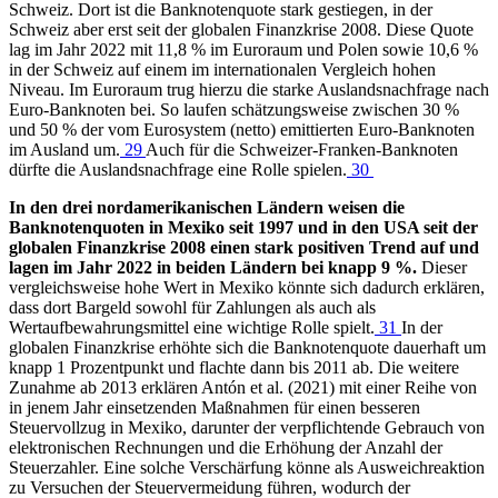
Schweiz. Dort ist die Banknotenquote stark gestiegen, in der
Schweiz aber erst seit der globalen Finanzkrise 2008. Diese Quote
lag im Jahr 2022 mit 11,8 % im Euroraum und Polen sowie 10,6 %
in der Schweiz auf einem im internationalen Vergleich hohen
Niveau. Im Euroraum trug hierzu die starke Auslandsnachfrage nach
Euro-Banknoten bei. So laufen schätzungsweise zwischen 30 %
und 50 % der vom Eurosystem (netto) emittierten Euro-Banknoten
im Ausland um.
29
Auch für die Schweizer-Franken-Banknoten
dürfte die Auslandsnachfrage eine Rolle spielen.
30
In den drei nordamerikanischen Ländern weisen die
Banknotenquoten in Mexiko seit 1997 und in den USA seit der
globalen Finanzkrise 2008 einen stark positiven Trend auf und
lagen im Jahr 2022 in beiden Ländern bei knapp 9 %.
Dieser
vergleichsweise hohe Wert in Mexiko könnte sich dadurch erklären,
dass dort Bargeld sowohl für Zahlungen als auch als
Wertaufbewahrungsmittel eine wichtige Rolle spielt.
31
In der
globalen Finanzkrise erhöhte sich die Banknotenquote dauerhaft um
knapp 1 Prozentpunkt und flachte dann bis 2011 ab. Die weitere
Zunahme ab 2013 erklären Antón et al. (2021) mit einer Reihe von
in jenem Jahr einsetzenden Maßnahmen für einen besseren
Steuervollzug in Mexiko, darunter der verpflichtende Gebrauch von
elektronischen Rechnungen und die Erhöhung der Anzahl der
Steuerzahler. Eine solche Verschärfung könne als Ausweichreaktion
zu Versuchen der Steuervermeidung führen, wodurch der