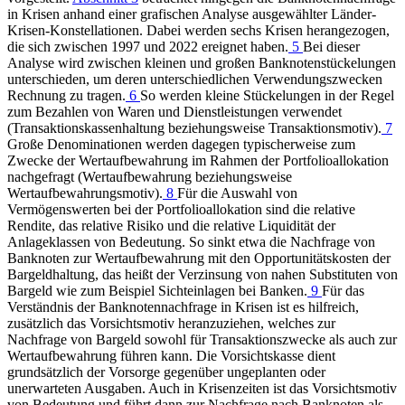
in Krisen anhand einer grafischen Analyse ausgewählter Länder-
Krisen-Konstellationen. Dabei werden sechs Krisen herangezogen,
die sich zwischen 1997 und 2022 ereignet haben.
5
Bei dieser
Analyse wird zwischen kleinen und großen Banknotenstückelungen
unterschieden, um deren unterschiedlichen Verwendungszwecken
Rechnung zu tragen.
6
So werden kleine Stückelungen in der Regel
zum Bezahlen von Waren und Dienstleistungen verwendet
(Transaktionskassenhaltung beziehungsweise Transaktionsmotiv).
7
Große Denominationen werden dagegen typischerweise zum
Zwecke der Wertaufbewahrung im Rahmen der Portfolioallokation
nachgefragt (Wertaufbewahrung beziehungsweise
Wertaufbewahrungsmotiv).
8
Für die Auswahl von
Vermögenswerten bei der Portfolioallokation sind die relative
Rendite, das relative Risiko und die relative Liquidität der
Anlageklassen von Bedeutung. So sinkt etwa die Nachfrage von
Banknoten zur Wertaufbewahrung mit den Opportunitätskosten der
Bargeldhaltung, das heißt der Verzinsung von nahen Substituten von
Bargeld wie zum Beispiel Sichteinlagen bei Banken.
9
Für das
Verständnis der Banknotennachfrage in Krisen ist es hilfreich,
zusätzlich das Vorsichtsmotiv heranzuziehen, welches zur
Nachfrage von Bargeld sowohl für Transaktionszwecke als auch zur
Wertaufbewahrung führen kann. Die Vorsichtskasse dient
grundsätzlich der Vorsorge gegenüber ungeplanten oder
unerwarteten Ausgaben. Auch in Krisenzeiten ist das Vorsichtsmotiv
von Bedeutung und führt dann zur Nachfrage nach Banknoten als