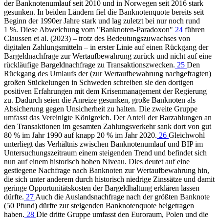
der Banknotenumlauf seit 2010 und in Norwegen seit 2016 stark
gesunken. In beiden Ländern fiel die Banknotenquote bereits seit
Beginn der 1990er Jahre stark und lag zuletzt bei nur noch rund
1 %. Diese Abweichung vom "Banknoten-Paradoxon"
24
führen
Claussen et al. (2023) – trotz des Bedeutungszuwachses von
digitalen Zahlungsmitteln – in erster Linie auf einen Rückgang der
Bargeldnachfrage zur Wertaufbewahrung zurück und nicht auf eine
rückläufige Bargeldnachfrage zu Transaktionszwecken.
25
Den
Rückgang des Umlaufs der (zur Wertaufbewahrung nachgefragten)
großen Stückelungen in Schweden schreiben sie den dortigen
positiven Erfahrungen mit dem Krisenmanagement der Regierung
zu. Dadurch seien die Anreize gesunken, große Banknoten als
Absicherung gegen Unsicherheit zu halten. Die zweite Gruppe
umfasst das Vereinigte Königreich. Der Anteil der Barzahlungen an
den Transaktionen im gesamten Zahlungsverkehr sank dort von gut
80 % im Jahr 1990 auf knapp 20 % im Jahr 2020.
26
Gleichwohl
unterliegt das Verhältnis zwischen Banknotenumlauf und BIP im
Untersuchungszeitraum einem steigenden Trend und befindet sich
nun auf einem historisch hohen Niveau. Dies deutet auf eine
gestiegene Nachfrage nach Banknoten zur Wert­aufbewahrung hin,
die sich unter anderem durch historisch niedrige Zinssätze und damit
geringe Opportunitätskosten der Bargeldhaltung erklären lassen
dürfte.
27
Auch die Auslandsnachfrage nach der größten Banknote
(50 Pfund) dürfte zur steigenden Banknotenquote beigetragen
haben.
28
Die dritte Gruppe umfasst den Euroraum, Polen und die