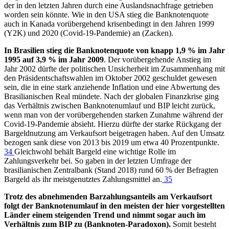
der in den letzten Jahren durch eine Auslandsnachfrage getrieben
worden sein könnte. Wie in den USA stieg die Banknotenquote
auch in Kanada vorübergehend krisenbedingt in den Jahren 1999
(Y2K) und 2020 (Covid-19-Pandemie) an (Zacken).
In Brasilien stieg die Banknotenquote von knapp 1,9 % im Jahr
1995 auf 3,9 % im Jahr 2009
. Der vorübergehende Anstieg im
Jahr 2002 dürfte der politischen Unsicherheit im Zusammenhang mit
den Präsidentschaftswahlen im Oktober 2002 geschuldet gewesen
sein, die in eine stark anziehende Inflation und eine Abwertung des
Brasilianischen Real mündete. Nach der globalen Finanzkrise ging
das Verhältnis zwischen Banknotenumlauf und BIP leicht zurück,
wenn man von der vorübergehenden starken Zunahme während der
Covid-19-Pandemie absieht. Hierzu dürfte der starke Rückgang der
Bargeldnutzung am Verkaufsort beigetragen haben. Auf den Umsatz
bezogen sank diese von 2013 bis 2019 um etwa 40 Prozentpunkte.
34
Gleichwohl behält Bargeld eine wichtige Rolle im
Zahlungsverkehr bei. So gaben in der letzten Umfrage der
brasilianischen Zentralbank (Stand 2018) rund 60 % der Befragten
Bargeld als ihr meistgenutztes Zahlungsmittel an.
35
Trotz des abnehmenden Barzahlungsanteils am Verkaufsort
folgt der Banknotenumlauf in den meisten der hier vorgestellten
Länder einem steigenden Trend und nimmt sogar auch im
Verhältnis zum BIP zu (Banknoten-Paradoxon).
Somit besteht