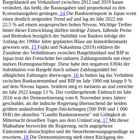
Bargeldanteil am Verkaufsort zwischen 2012 und 2019 kaum
verändert, das heißt, die Barausgaben sind proportional zu den
Konsumausgaben gestiegen.
14
Die Banknotenquote in Japan weist
einen deutlich steigenden Trend auf und lag im Jahr 2022 mit
22,5 % auf einem ausgesprochen hohen Niveau. Wichtige Treiber
hinter dieser Entwicklung dürften niedrige Zinsen, fallende Preise
und Bedenken bezüglich der Stabilität von Banken infolge der
Anfang der 1990er Jahre geplatzten Blase am Immobilienmarkt
gewesen sein.
15
Fujiki und Nakashima (2019) erklären die
Zunahme des Verhältnisses zwischen Bargeldumlauf und BIP in
Japan trotz der Fortschritte bei unbaren Zahlungsmitteln mit einer
starken Hortungsnachfrage. Diese habe den negativen Effekt der
Substitution von Bargeld durch unbare Zahlungsmittel bei
alltäglichen Zahlungen überwogen.
16
In Indien lag das Verhältnis
zwischen Banknotenumlauf und BIP im Jahr 1990 mit knapp 9 %
auf dem Niveau Japans. Seitdem stieg es meistens an und erreichte
im Jahr 2022 knapp 13 %. Der vorübergehende Einbruch im Jahr
2016 war der Demonetisierung vom 8. November jenes Jahres
geschuldet, als die indische Regierung überraschend die beiden
größten umlaufenden Rupie-Stückelungen (500 INR und 1 000
INR) der aktuellen "Gandhi Banknotenserie" mit Gültigkeit ab
Mitternacht desselben Tages aus dem Umlauf zog.
17
Mit dieser
Maßnahme bezweckte die Regierung, nicht angegebene
Einkommen abzuschöpfen und die Steuerbemessungsgrundlage zu
erweitern.
18
Die Demonetisierung stieß einen Rückgang des