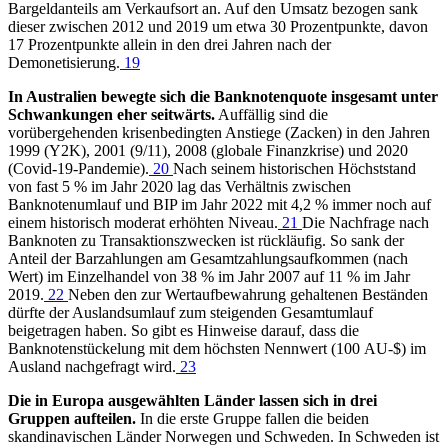
Bargeldanteils am Verkaufsort an. Auf den Umsatz bezogen sank
dieser zwischen 2012 und 2019 um etwa 30 Prozentpunkte, davon
17 Prozentpunkte allein in den drei Jahren nach der
Demonetisierung.
19
In Australien bewegte sich die Banknotenquote insgesamt unter
Schwankungen eher seitwärts.
Auffällig sind die
vorübergehenden krisenbedingten Anstiege (Zacken) in den Jahren
1999 (Y2K), 2001 (9/11), 2008 (globale Finanzkrise) und 2020
(Covid-19-Pandemie).
20
Nach seinem historischen Höchststand
von fast 5 % im Jahr 2020 lag das Verhältnis zwischen
Banknotenumlauf und BIP im Jahr 2022 mit 4,2 % immer noch auf
einem historisch moderat erhöhten Niveau.
21
Die Nachfrage nach
Banknoten zu Transaktionszwecken ist rückläufig. So sank der
Anteil der Barzahlungen am Gesamtzahlungsaufkommen (nach
Wert) im Einzelhandel von 38 % im Jahr 2007 auf 11 % im Jahr
2019.
22
Neben den zur Wertaufbewahrung gehaltenen Beständen
dürfte der Auslandsumlauf zum steigenden Gesamtumlauf
beigetragen haben. So gibt es Hinweise darauf, dass die
Banknotenstückelung mit dem höchsten Nennwert (100 AU-$) im
Ausland nachgefragt wird.
23
Die in Europa ausgewählten Länder lassen sich in drei
Gruppen aufteilen.
In die erste Gruppe fallen die beiden
skandinavischen Länder Norwegen und Schweden. In Schweden ist