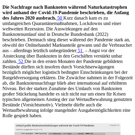
Die Nachfrage nach Banknoten während Naturkatastrophen
wird anhand der Covid-19-Pandemie beschrieben, die Anfang
des Jahres 2020 ausbrach.
50
Kurz danach kam es zu
umfangreichen Quarantänemaßnahmen, Lockdowns und einer
weltweiten Rezession. Die Auswirkungen auf den
Banknotenumlauf sind in Deutsche Bundesbank (2022)
beschrieben. Demnach stieg dieser während der Pandemie stark an,
obwohl der Onlinehandel Marktanteile gewann und die Verbraucher
aus – allerdings letztlich unbegründeter
51
– Angst vor der
Ansteckung über Banknoten in den Geschäften verstärkt unbar
zahlten.
52
Die in den ersten Monaten der Pandemie gebildeten
Bestände dürften sich insofern durch Vorsichtserwägungen
bezüglich möglicher logistisch bedingter Einschränkungen bei der
Bargeldversorgung erklären. Die Zuwächse nahmen in der Folgezeit
ab, die Banknotennachfrage blieb aber international auf erhöhtem
Niveau. Bei der starken Zunahme des Umlaufs von Banknoten
großer Stückelung handelte es sich nicht nur um einen für Krisen
typischen allgemeinen Anstieg der zur Wertaufbewahrung genutzten
Bestände (Vorsichtsmotiv). Vielmehr dürfte auch die
Wertaufbewahrung infolge mangelnder Ausgabemöglichkeiten eine
Rolle gespielt haben.