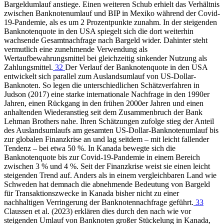
Bargeldumlauf anstiege. Einen weiteren Schub erhielt das Verhältnis
zwischen Banknotenumlauf und BIP in Mexiko während der Covid-
19-Pandemie, als es um 2 Prozentpunkte zunahm. In der steigenden
Banknotenquote in den USA spiegelt sich die dort weiterhin
wachsende Gesamtnachfrage nach Bargeld wider. Dahinter steht
vermutlich eine zunehmende Verwendung als
Wertaufbewahrungsmittel bei gleichzeitig sinkender Nutzung als
Zahlungsmittel.
32
Der Verlauf der Banknotenquote in den USA
entwickelt sich parallel zum Auslandsumlauf von US-Dollar-
Banknoten. So legen die unterschiedlichen Schätzverfahren in
Judson (2017) eine starke internationale Nachfrage in den 1990er
Jahren, einen Rückgang in den frühen 2000er Jahren und einen
anhaltenden Wiederanstieg seit dem Zusammenbruch der Bank
Lehman Brothers nahe. Ihren Schätzungen zufolge stieg der Anteil
des Auslandsumlaufs am gesamten US-Dollar-Banknotenumlauf bis
zur globalen Finanzkrise an und lag seitdem – mit leicht fallender
Tendenz – bei etwa 50 %. In Kanada bewegte sich die
Banknotenquote bis zur Covid-19-Pandemie in einem Bereich
zwischen 3 % und 4 %. Seit der Finanzkrise weist sie einen leicht
steigenden Trend auf. Anders als in einem vergleichbaren Land wie
Schweden hat demnach die abnehmende Bedeutung von Bargeld
für Transaktionszwecke in Kanada bisher nicht zu einer
nachhaltigen Verringerung der Banknotennachfrage geführt.
33
Claussen et al. (2023) erklären dies durch den nach wie vor
steigenden Umlauf von Banknoten großer Stückelung in Kanada,