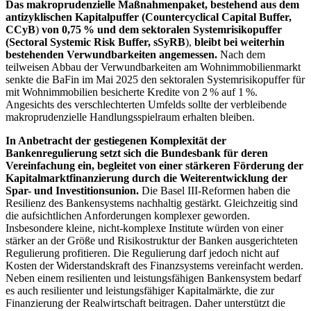
Das makroprudenzielle Maßnahmenpaket, bestehend aus dem
antizyklischen Kapitalpuffer (
Countercyclical Capital Buffer
,
CCyB
)
von 0,75 % und dem sektoralen Systemrisikopuffer
(
Sectoral Systemic Risk Buffer
,
sSyRB
),
bleibt bei weiterhin
bestehenden Verwundbarkeiten angemessen.
Nach dem
teilweisen Abbau der Verwundbarkeiten am Wohnimmobilienmarkt
senkte die
BaFin
im Mai 2025 den sektoralen Systemrisikopuffer für
mit Wohnimmobilien besicherte Kredite von 2 % auf 1 %.
Angesichts des verschlechterten Umfelds sollte der verbleibende
makroprudenzielle Handlungsspielraum erhalten bleiben.
In Anbetracht der gestiegenen Komplexität der
Bankenregulierung setzt sich die Bundesbank für deren
Vereinfachung ein, begleitet von einer stärkeren Förderung der
Kapitalmarktfinanzierung durch die Weiterentwicklung der
Spar- und Investitionsunion.
Die Basel III-Reformen haben die
Resilienz des Bankensystems nachhaltig gestärkt. Gleichzeitig sind
die aufsichtlichen Anforderungen komplexer geworden.
Insbesondere kleine, nicht-komplexe Institute würden von einer
stärker an der Größe und Risikostruktur der Banken ausgerichteten
Regulierung profitieren. Die Regulierung darf jedoch nicht auf
Kosten der Widerstandskraft des Finanzsystems vereinfacht werden.
Neben einem resilienten und leistungsfähigen Bankensystem bedarf
es auch resilienter und leistungsfähiger Kapitalmärkte, die zur
Finanzierung der Realwirtschaft beitragen. Daher unterstützt die