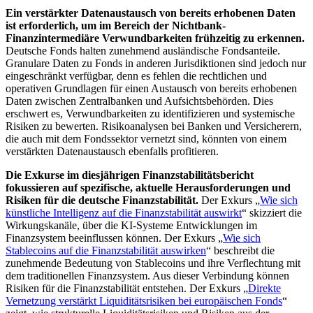
Ein verstärkter Datenaustausch von bereits erhobenen Daten
ist erforderlich, um im Bereich der Nichtbank-
Finanzintermediäre Verwundbarkeiten frühzeitig zu erkennen.
Deutsche Fonds halten zunehmend ausländische Fondsanteile.
Granulare Daten zu Fonds in anderen Jurisdiktionen sind jedoch nur
eingeschränkt verfügbar, denn es fehlen die rechtlichen und
operativen Grundlagen für einen Austausch von bereits erhobenen
Daten zwischen Zentralbanken und Aufsichtsbehörden. Dies
erschwert es, Verwundbarkeiten zu identifizieren und systemische
Risiken zu bewerten. Risikoanalysen bei Banken und Versicherern,
die auch mit dem Fondssektor vernetzt sind, könnten von einem
verstärkten Datenaustausch ebenfalls profitieren.
Die Exkurse im diesjährigen Finanzstabilitätsbericht
fokussieren auf spezifische, aktuelle Herausforderungen und
Risiken für die deutsche Finanzstabilität.
Der Exkurs „
Wie sich
künstliche Intelligenz auf die Finanzstabilität auswirkt
“ skizziert die
Wirkungskanäle, über die
KI
-
Systeme Entwicklungen im
Finanzsystem beeinflussen können. Der Exkurs „
Wie sich
Stablecoins
auf die Finanzstabilität auswirken
“ beschreibt die
zunehmende Bedeutung von
Stablecoins
und ihre Verflechtung mit
dem traditionellen Finanzsystem. Aus dieser Verbindung können
Risiken für die Finanzstabilität entstehen. Der Exkurs „
Direkte
Vernetzung verstärkt Liquiditätsrisiken bei europäischen Fonds
“