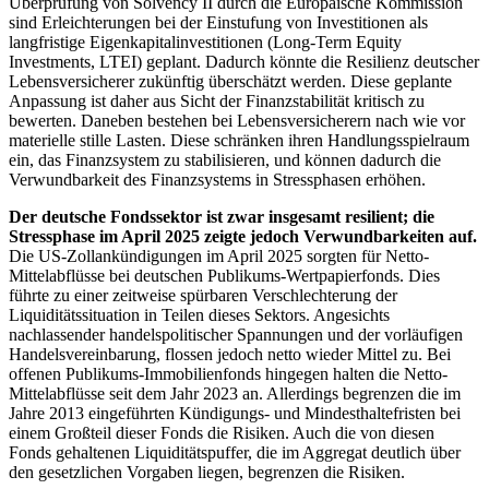
Überprüfung von
Solvency
II durch die Europäische Kommission
sind Erleichterungen bei der Einstufung von Investitionen als
langfristige Eigenkapitalinvestitionen (
Long-Term Equity
Investments
,
LTEI
) geplant. Dadurch könnte die Resilienz deutscher
Lebensversicherer zukünftig überschätzt werden. Diese geplante
Anpassung ist daher aus Sicht der Finanzstabilität kritisch zu
bewerten. Daneben bestehen bei Lebensversicherern nach wie vor
materielle stille Lasten. Diese schränken ihren Handlungsspielraum
ein, das Finanzsystem zu stabilisieren, und können dadurch die
Verwundbarkeit des Finanzsystems in Stressphasen erhöhen.
Der deutsche Fondssektor ist zwar insgesamt resilient; die
Stressphase im April 2025 zeigte jedoch Verwundbarkeiten auf.
Die
US
-
Zollankündigungen im April 2025 sorgten für Netto-
Mittelabflüsse bei deutschen Publikums-Wertpapierfonds. Dies
führte zu einer zeitweise spürbaren Verschlechterung der
Liquiditätssituation in Teilen dieses Sektors. Angesichts
nachlassender handelspolitischer Spannungen und der vorläufigen
Handelsvereinbarung, flossen jedoch netto wieder Mittel zu. Bei
offenen Publikums-Immobilienfonds hingegen halten die Netto-
Mittelabflüsse seit dem Jahr 2023 an. Allerdings begrenzen die im
Jahre 2013 eingeführten Kündigungs- und Mindesthaltefristen bei
einem Großteil dieser Fonds die Risiken. Auch die von diesen
Fonds gehaltenen Liquiditätspuffer, die im Aggregat deutlich über
den gesetzlichen Vorgaben liegen, begrenzen die Risiken.