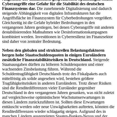
Cyberangriffe eine Gefahr für die Stabilität des deutschen
Finanzsystems dar.
Die zunehmende Digitalisierung und dadurch
steigende Abhängigkeit von digitalen Infrastrukturen hat die
Angriffsfläche im Finanzsystem für Cyberbedrohungen vergrößert.
Gleichzeitig ist die Gefahr hybrider Bedrohungen in den
vergangenen Jahren gestiegen, bei denen Cyberangriffe mit anderen
destabilisierenden Maßnahmen wie Desinformationskampagnen
kombiniert werden. Investitionen in Cyberresilienz im Finanzsektor
sind daher von zentraler Bedeutung.
Neben den globalen und strukturellen Belastungsfaktoren
bergen hohe Staatsschuldenquoten in einigen Euroländern
zusätzliche Finanzstabilitätsrisiken in Deutschland.
Steigende
Staatsausgaben dürften zu höheren Schuldenquoten und einer
wachsenden Zinsbelastung führen. Während die
Schuldentragfähigkeit Deutschlands trotz des Fiskalpakets auch
mittelfristig als solide angesehen wird, bestehen größere
Tragfähigkeitsrisiken in anderen Euroländern. Trotz dieser Risiken
sind die Renditedifferenzen vieler Euroländer gegenüber
Deutschland in den vergangenen Jahren gesunken, was nicht zuletzt
auf vergleichsweise optimistischere Wachstumserwartungen in
diesen Ländern zurückzuführen ist. Sollten diese Erwartungen
enttäuscht werden oder neue Unwägbarkeiten auftreten, könnten die
Renditedifferenzen wieder schlagartig steigen. Aufgrund des in
manchen Ländern ausgeprägten Staaten-Banken-Nexus und der