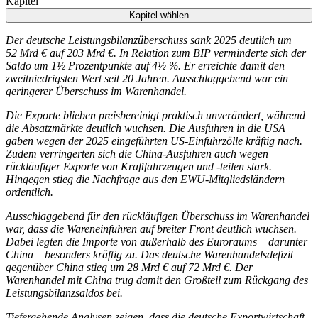
Kapitel
Kapitel wählen
Der deutsche Leistungsbilanzüberschuss sank 2025 deutlich um
52 Mrd € auf 203 Mrd €. In Relation zum BIP verminderte sich der
Saldo um 1½ Prozentpunkte auf 4½ %. Er erreichte damit den
zweitniedrigsten Wert seit 20 Jahren. Ausschlaggebend war ein
geringerer Überschuss im Warenhandel.
Die Exporte blieben preisbereinigt praktisch unverändert, während
die Absatzmärkte deutlich wuchsen. Die Ausfuhren in die USA
gaben wegen der 2025 eingeführten US-Einfuhrzölle kräftig nach.
Zudem verringerten sich die China-Ausfuhren auch wegen
rückläufiger Exporte von Kraftfahrzeugen und -teilen stark.
Hingegen stieg die Nachfrage aus den EWU-Mitgliedsländern
ordentlich.
Ausschlaggebend für den rückläufigen Überschuss im Warenhandel
war, dass die Wareneinfuhren auf breiter Front deutlich wuchsen.
Dabei legten die Importe von außerhalb des Euroraums – darunter
China – besonders kräftig zu. Das deutsche Warenhandelsdefizit
gegenüber China stieg um 28 Mrd € auf 72 Mrd €. Der
Warenhandel mit China trug damit den Großteil zum Rückgang des
Leistungsbilanzsaldos bei.
Tiefergehende Analysen zeigen, dass die deutsche Exportwirtschaft