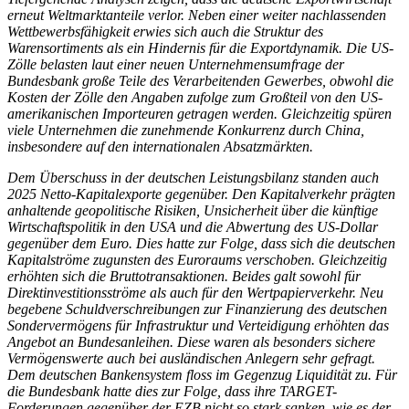
erneut Weltmarktanteile verlor. Neben einer weiter nachlassenden
Wettbewerbsfähigkeit erwies sich auch die Struktur des
Warensortiments als ein Hindernis für die Exportdynamik. Die US-
Zölle belasten laut einer neuen Unternehmensumfrage der
Bundesbank große Teile des Verarbeitenden Gewerbes, obwohl die
Kosten der Zölle den Angaben zufolge zum Großteil von den US-
amerikanischen Importeuren getragen werden. Gleichzeitig spüren
viele Unternehmen die zunehmende Konkurrenz durch China,
insbesondere auf den internationalen Absatzmärkten.
Dem Überschuss in der deutschen Leistungsbilanz standen auch
2025 Netto-Kapitalexporte gegenüber. Den Kapitalverkehr prägten
anhaltende geopolitische Risiken, Unsicherheit über die künftige
Wirtschaftspolitik in den USA und die Abwertung des US-Dollar
gegenüber dem Euro. Dies hatte zur Folge, dass sich die deutschen
Kapitalströme zugunsten des Euroraums verschoben. Gleichzeitig
erhöhten sich die Bruttotransaktionen. Beides galt sowohl für
Direktinvestitionsströme als auch für den Wertpapierverkehr. Neu
begebene Schuldverschreibungen zur Finanzierung des deutschen
Sondervermögens für Infrastruktur und Verteidigung erhöhten das
Angebot an Bundesanleihen. Diese waren als besonders sichere
Vermögenswerte auch bei ausländischen Anlegern sehr gefragt.
Dem deutschen Bankensystem floss im Gegenzug Liquidität zu. Für
die Bundesbank hatte dies zur Folge, dass ihre TARGET-
Forderungen gegenüber der EZB nicht so stark sanken, wie es der