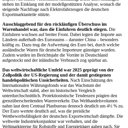
stehen im Einklang mit der modellgestützten Analyse, wonach die
steigende Nachfrage nach Elektrofahrzeugen die deutschen
Exportmarktanteile stützte.
Ausschlaggebend für den rückläufigen Überschuss im
Warenhandel war, dass die Einfuhren deutlich stiegen.
Die
Einfuhren wuchsen auf breiter Front. Dabei legten die Importe aus
Ländern außerhalb des Euroraums
– darunte
r China – besonders
kräftig zu. Dazu trug die Aufwertung des Euro bei, durch welche
ausländische Waren für deutsche Importeure günstiger wurden.
Zudem wurden im Berichtsjahr die Vorräte in Deutschland
aufgestockt und der inländische Verbrauch zog spürbar an.
Das weltwirtschaftliche Umfeld war 2025 geprägt von der
Zollpolitik der US-Regierung und der damit gestiegenen
handelspolitischen Unsicherheiten.
Nach Einschätzung des
Internationalen Währungsfonds war das Wachstum der
Weltwirtschaft stabil, aber im historischen Vergleich
unterdurchschnittlich. Protektionistische Tendenzen prägten den
grenzüberschreitenden Warenverkehr. Das Welthandelsvolumen
nahm laut dem Centraal Planbureau dennoch deutlich um 4½ % zu.
Der Euro wertete deutlich auf, was die preisliche
Wettbewerbsfähigkeit der deutschen Exportwirtschaft dämpfte. Die
weltweite Industriekonjunktur war verhalten, und die
Weltmarktpreise für Rohstoffe und Energieträger gaben nach. Sie