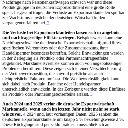
Nachfrage nach Personenkraftwagen schwach war und diese
Produktgruppe im deutschen Exportsortiment eine große Rolle
spielt. Insgesamt trugen die Verluste an Exportmarktanteilen spürbar
zur Wachstumsschwäche der deutschen Wirtschaft in den
vergangenen Jahren bei.
2
Die Verluste bei Exportmarktanteilen lassen sich in angebots-
und nachfrageseitige Effekte zerlegen.
Beispielsweise kann eine
Nachfrageschwäche die deutsche Exportwirtschaft aufgrund ihres
spezifischen Warenmixes oder der Zusammensetzung ihrer
Handelspartner besonders betreffen. Solche Entwicklungen werden
in der Zerlegung als Produkt- oder Partnernachfrageeffekte
abgebildet. Marktanteilsverluste können auch von angebotsseitigen
Problemen herrühren. Diese zeigen sich in einer Verschlechterung
der Wettbewerbsposition, die sowohl preisliche als auch
nichtpreisliche Faktoren umfasst. Die Wettbewerbsfähigkeit kann
sich dabei nach Produkt, Branche oder Handelspartner
unterschiedlich entwickeln. In der Zerlegung werden diese Einflüsse
als Produkt- oder Partnerangebotseffekte erfasst.
3
Auch 2024 und 2025 verlor die deutsche Exportwirtschaft
Marktanteile, wenn auch im letzten Jahr nicht mehr so stark
wie zuvor.
4
2024 und, laut vorläufigen Daten, 2025 sanken die
deutschen Exportmarktanteile um knapp 5 % beziehungsweise 2 %.
Diese Rückgänge sind per saldo praktisch ausschließlich auf