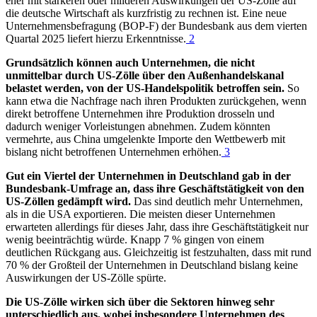
eher mit stärkeren oder milderen Auswirkungen der US-Zölle auf
die deutsche Wirtschaft als kurzfristig zu rechnen ist. Eine neue
Unternehmensbefragung (BOP-F) der Bundesbank aus dem vierten
Quartal 2025 liefert hierzu Erkenntnisse.
2
Grundsätzlich können auch Unternehmen, die nicht
unmittelbar durch US-Zölle über den Außenhandelskanal
belastet werden, von der US-Handelspolitik betroffen sein.
So
kann etwa die Nachfrage nach ihren Produkten zurückgehen, wenn
direkt betroffene Unternehmen ihre Produktion drosseln und
dadurch weniger Vorleistungen abnehmen. Zudem könnten
vermehrte, aus China umgelenkte Importe den Wettbewerb mit
bislang nicht betroffenen Unternehmen erhöhen.
3
Gut ein Viertel der Unternehmen in Deutschland gab in der
Bundesbank-Umfrage an, dass ihre Geschäftstätigkeit von den
US-Zöllen gedämpft wird.
Das sind deutlich mehr Unternehmen,
als in die USA exportieren. Die meisten dieser Unternehmen
erwarteten allerdings für dieses Jahr, dass ihre Geschäftstätigkeit nur
wenig beeinträchtig würde. Knapp 7 % gingen von einem
deutlichen Rückgang aus. Gleichzeitig ist festzuhalten, dass mit rund
70 % der Großteil der Unternehmen in Deutschland bislang keine
Auswirkungen der US-Zölle spürte.
Die US-Zölle wirken sich über die Sektoren hinweg sehr
unterschiedlich aus, wobei insbesondere Unternehmen des