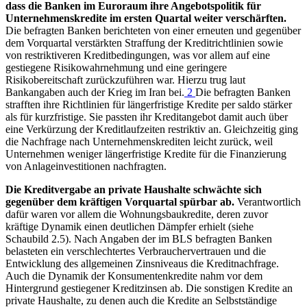
dass die Banken im Euroraum ihre Angebotspolitik für
Unternehmenskredite im ersten Quartal weiter verschärften.
Die befragten Banken berichteten von einer erneuten und gegenüber
dem Vorquartal verstärkten Straffung der Kreditrichtlinien sowie
von restriktiveren Kreditbedingungen, was vor allem auf eine
gestiegene Risikowahrnehmung und eine geringere
Risikobereitschaft zurückzuführen war. Hierzu trug laut
Bankangaben auch der Krieg im Iran bei.
2
Die befragten Banken
strafften ihre Richtlinien für längerfristige Kredite per saldo stärker
als für kurzfristige. Sie passten ihr Kreditangebot damit auch über
eine Verkürzung der Kreditlaufzeiten restriktiv an. Gleichzeitig ging
die Nachfrage nach Unternehmenskrediten leicht zurück, weil
Unternehmen weniger längerfristige Kredite für die Finanzierung
von Anlageinvestitionen nachfragten.
Die Kreditvergabe an private Haushalte schwächte sich
gegenüber dem kräftigen Vorquartal spürbar ab.
Verantwortlich
dafür waren vor allem die Wohnungsbaukredite, deren zuvor
kräftige Dynamik einen deutlichen Dämpfer erhielt (siehe
Schaubild 2.5). Nach Angaben der im
BLS
befragten Banken
belasteten ein verschlechtertes Verbrauchervertrauen und die
Entwicklung des allgemeinen Zinsniveaus die Kreditnachfrage.
Auch die Dynamik der Konsumentenkredite nahm vor dem
Hintergrund gestiegener Kreditzinsen ab. Die sonstigen Kredite an
private Haushalte, zu denen auch die Kredite an Selbstständige