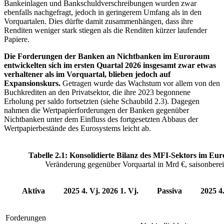
Bankeinlagen und Bankschuldverschreibungen wurden zwar
ebenfalls nachgefragt, jedoch in geringerem Umfang als in den
Vorquartalen. Dies dürfte damit zusammenhängen, dass ihre
Renditen weniger stark stiegen als die Renditen kürzer laufender
Papiere.
Die Forderungen der Banken an Nichtbanken im Euroraum
entwickelten sich im ersten Quartal 2026 insgesamt zwar etwas
verhaltener als im Vorquartal, blieben jedoch auf
Expansionskurs.
Getragen wurde das Wachstum vor allem von den
Buchkrediten an den Privatsektor, die ihre 2023 begonnene
Erholung per saldo fortsetzten (siehe Schaubild 2.3). Dagegen
nahmen die Wertpapierforderungen der Banken gegenüber
Nichtbanken unter dem Einfluss des fortgesetzten Abbaus der
Wertpapierbestände des Eurosystems leicht ab.
Tabelle 2.1: Konsolidierte Bilanz des
MFI
-Sektors im Eu
Veränderung gegenüber Vorquartal in Mrd €, saisonberei
Aktiva
2025 4. Vj.
2026 1. Vj.
Passiva
2025 4.
Forderungen