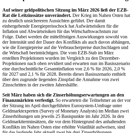
Auf seiner geldpolitischen Sitzung im März 2026 ließ der
EZB
-
Rat die Leitzinssätze unverändert.
Der Krieg im Nahen Osten hat
zu deutlich unsichereren Aussichten geführt. Der damit
einhergehende Energiepreisschock hat Aufwärtsrisiken für die
Inflation und Abwärtsrisiken für das Wirtschaftswachstum zur
Folge. Dabei werden die mittelfristigen Auswirkungen sowohl von
der Intensität und der Dauer des Konflikts als auch davon abhängen,
wie die Energiepreise auf die Verbraucherpreise durchschlagen und
die Wirtschaft beeinträchtigen. Die vom
EZB
-
Stab im März
erstellten Projektionen wurden im Vergleich zu den Dezember-
Projektionen nach oben revidiert und erwarten nun im Basisszenario
eine durchschnittliche Gesamtinflation von 2,6 % für 2026, 2,0 %
für 2027 und 2,1 % für 2028. Bereits dieses Basisszenario enthielt
über den zugrunde liegenden Zinspfad die Annahme von zwei
Zinsschritten in der zweiten Jahreshälfte.
Seit März haben sich die Zinserhöhungserwartungen an den
Finanzmärkten verfestigt.
So erwarteten die Teilnehmer an der vor
der Sitzung im April durchgeführten Eurosystem-Umfrage unter
Geldmarktexperten (
Survey of Monetary Analysts
) im Median zwei
Zinserhöhungen um jeweils 25 Basispunkte im Jahr 2026. In den
Geldmarktterminsätzen, die vor dem Hintergrund des anhaltenden
Konflikts im Nahen Osten eine erhöhte Volatilität aufweisen, sind
für das laufende Jahr aktuell zwei bis drei Zinserhöhungen