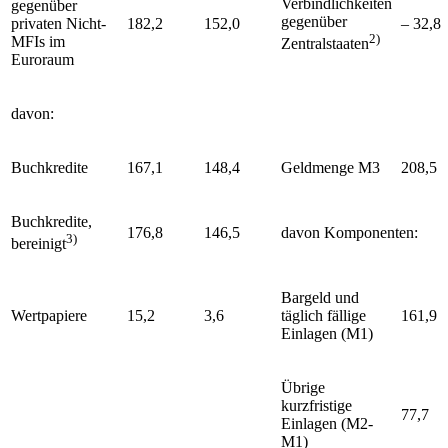
Verbindlichkeiten
gegenüber
gegenüber
privaten Nicht-
182,2
152,0
– 32,8
2)
MFIs
im
Zentralstaaten
Euroraum
davon:
Buchkredite
167,1
148,4
Geldmenge
M3
208,5
Buchkredite,
176,8
146,5
davon Komponenten:
3)
bereinigt
Bargeld und
Wertpapiere
15,2
3,6
täglich fällige
161,9
Einlagen (
M1
)
Übrige
kurzfristige
77,7
Einlagen (
M2
-
M1
)