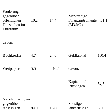
Forderungen
gegenüber
Marktfähige
öffentlichen
10,2
14,4
Finanzinstrumente
– 31,1
Haushalten im
(
M3
-
M2
)
Euroraum
davon:
Buchkredite
4,7
24,8
Geldkapital
110,4
Wertpapiere
5,5
– 10,5
davon:
Kapital und
54,5
Rücklagen
Nettoforderungen
gegenüber
Sonstige
Ansässigen
84,0
154,6
längerfristige
56,0