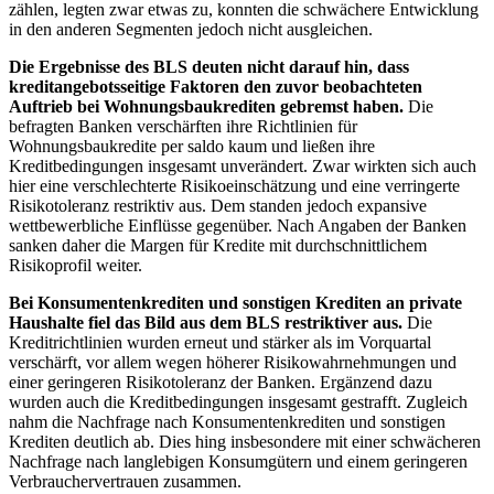
zählen, legten zwar etwas zu, konnten die schwächere Entwicklung
in den anderen Segmenten jedoch nicht ausgleichen.
Die Ergebnisse des
BLS
deuten nicht darauf hin, dass
kreditangebotsseitige Faktoren den zuvor beobachteten
Auftrieb bei Wohnungsbaukrediten gebremst haben.
Die
befragten Banken verschärften ihre Richtlinien für
Wohnungsbaukredite per saldo kaum und ließen ihre
Kreditbedingungen insgesamt unverändert. Zwar wirkten sich auch
hier eine verschlechterte Risikoeinschätzung und eine verringerte
Risikotoleranz restriktiv aus. Dem standen jedoch expansive
wettbewerbliche Einflüsse gegenüber. Nach Angaben der Banken
sanken daher die Margen für Kredite mit durchschnittlichem
Risikoprofil weiter.
Bei Konsumentenkrediten und sonstigen Krediten an private
Haushalte fiel das Bild aus dem
BLS
restriktiver aus.
Die
Kreditrichtlinien wurden erneut und stärker als im Vorquartal
verschärft, vor allem wegen höherer Risikowahrnehmungen und
einer geringeren Risikotoleranz der Banken. Ergänzend dazu
wurden auch die Kreditbedingungen insgesamt gestrafft. Zugleich
nahm die Nachfrage nach Konsumentenkrediten und sonstigen
Krediten deutlich ab. Dies hing insbesondere mit einer schwächeren
Nachfrage nach langlebigen Konsumgütern und einem geringeren
Verbrauchervertrauen zusammen.