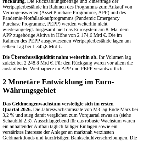
rückläufig.
Die Rückzahlungsbeträge und Zinserträge der
Wertpapierbestände im Rahmen des Programms zum Ankauf von
Vermögenswerten (
Asset Purchase Programme
,
APP
)
und des
Pandemie-Notfallankaufprogramms (
Pandemic Emergency
Purchase Programme
,
PEPP
)
werden weiterhin nicht
wiederangelegt. Insgesamt hielt das Eurosystem am 8. Mai dem
APP
zugehörige Aktiva in Höhe von 2 174,6 Mrd €. Die im
Rahmen des
PEPP
ausgewiesenen Wertpapierbestände lagen am
selben Tag bei 1 345,8 Mrd €.
Die Überschussliquidität nahm weiterhin ab.
Ihr Volumen lag
zuletzt bei 2 248,8 Mrd €. Für den Rückgang waren vor allem die
auslaufenden Wertpapiere im
APP
und
PEPP
verantwortlich.
2 Monetäre Entwicklung im Euro-
Währungsgebiet
Das Geldmengenwachstum verstetigte sich im ersten
Quartal 2026.
Die Jahreswachstumsrate von
M3
lag Ende März bei
3,2 % und stieg damit verglichen zum Vorquartal etwas an (siehe
Schaubild 2.3). Ausschlaggebend für das robuste Wachstum waren
ein anhaltender Aufbau täglich fälliger Einlagen sowie ein
verstärktes Interesse der Anleger an marktnah verzinsten
Geldmarktfonds und kurzfristigen Bankschuldverschreibungen. Die