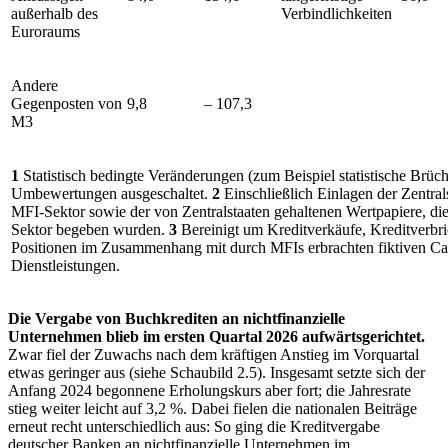
außerhalb des
Verbindlichkeiten
Euroraums
Andere
Gegenposten von
9,8
– 107,3
M3
1
Statistisch bedingte Veränderungen (zum Beispiel statistische Brüc
Umbewertungen ausgeschaltet.
2
Einschließlich Einlagen der Zentral
MFI
-Sektor sowie der von Zentralstaaten gehaltenen Wertpapiere, d
Sektor begeben wurden.
3
Bereinigt um Kreditverkäufe, Kreditverb
Positionen im Zusammenhang mit durch
MFIs
erbrachten fiktiven C
Dienstleistungen.
Die Vergabe von Buchkrediten an nichtfinanzielle
Unternehmen blieb im ersten Quartal 2026 aufwärtsgerichtet.
Zwar fiel der Zuwachs nach dem kräftigen Anstieg im Vorquartal
etwas geringer aus (siehe Schaubild 2.5). Insgesamt setzte sich der
Anfang 2024 begonnene Erholungskurs aber fort; die Jahresrate
stieg weiter leicht auf 3,2 %. Dabei fielen die nationalen Beiträge
erneut recht unterschiedlich aus: So ging die Kreditvergabe
deutscher Banken an nichtfinanzielle Unternehmen im