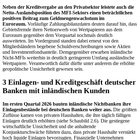
Neben der Kreditvergabe an den Privatsektor leistete auch die
Netto-Auslandsposition des
MFI
-
Sektors einen beträchtlichen
positiven Beitrag zum Geldmengenwachstum im
Euroraum.
Vorläufige Zahlungsbilanzdaten deuten darauf hin, dass
Gebietsfremde ihren Nettoerwerb von Wertpapieren aus dem
Euroraum gegenüber dem Vorquartal nochmals deutlich
ausweiteten. Im Vordergrund standen dabei erneut von den
Mitgliedsländern begebene Schuldverschreibungen sowie Aktien
und Investmentfondsanteile. Demgegenüber erwarben inländische
Nicht-
MFIs
weiterhin in deutlich geringerem Umfang ausländische
Wertpapiere. Verantwortlich dafür dürfte unter anderem die erhöhte
geopolitische Unsicherheit gewesen sein.
3 Einlagen- und Kreditgeschäft deutscher
Banken mit inländischen Kunden
Im ersten Quartal 2026 bauten inländische Nichtbanken ihre
Einlagenbestände bei deutschen Banken weiter aus.
Die größten
Zuflüsse kamen von privaten Haushalten, die ihre täglich fälligen
Einlagen deutlich erhöhten (siehe Schaubild 2.6). Die gestiegene
wirtschaftliche Unsicherheit und die anhaltende
Konjunkturschwäche führten dazu, dass private Haushalte verstärkt
hoch liquide Einlagen bevorzugten. Finanzielle Unternehmen