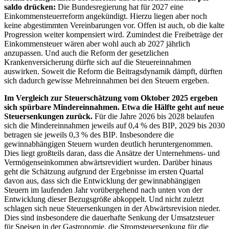
saldo drücken:
Die Bundesregierung hat für 2027 eine
Einkommensteuerreform angekündigt. Hierzu liegen aber noch
keine abgestimmten Vereinbarungen vor. Offen ist auch, ob die kalte
Progression weiter kompensiert wird. Zumindest die Freibeträge der
Einkommensteuer wären aber wohl auch ab 2027 jährlich
anzupassen. Und auch die Reform der gesetzlichen
Krankenversicherung dürfte sich auf die Steuereinnahmen
auswirken. Soweit die Reform die Beitragsdynamik dämpft, dürften
sich dadurch gewisse Mehreinnahmen bei den Steuern ergeben.
Im Vergleich zur Steuerschätzung vom Oktober 2025 ergeben
sich spürbare Mindereinnahmen. Etwa die Hälfte geht auf neue
Steuersenkungen zurück.
Für die Jahre 2026 bis 2028 belaufen
sich die Mindereinnahmen jeweils auf 0,4 % des
BIP
,
2029 bis 2030
betragen sie jeweils 0,3 % des
BIP
.
Insbesondere die
gewinnabhängigen Steuern wurden deutlich heruntergenommen.
Dies liegt großteils daran, dass die Ansätze der Unternehmens- und
Vermögenseinkommen abwärtsrevidiert wurden. Darüber hinaus
geht die Schätzung aufgrund der Ergebnisse im ersten Quartal
davon aus, dass sich die Entwicklung der gewinnabhängigen
Steuern im laufenden Jahr vorübergehend nach unten von der
Entwicklung dieser Bezugsgröße abkoppelt. Und nicht zuletzt
schlagen sich neue Steuersenkungen in der Abwärtsrevision nieder.
Dies sind insbesondere die dauerhafte Senkung der Umsatzsteuer
für Speisen in der Gastronomie, die Stromsteuersenkung für die