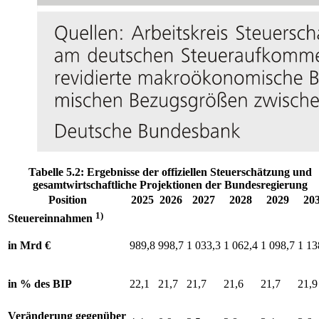
Tabelle 5.2: Ergebnisse der offiziellen Steuerschätzung und
gesamtwirtschaftliche Projektionen der Bundesregierung
Position
2025
2026
2027
2028
2029
20
1)
Steuereinnahmen
in Mrd €
989,8
998,7
1 033,3
1 062,4
1 098,7
1 13
in % des
BIP
22,1
21,7
21,7
21,6
21,7
21,9
Veränderung gegenüber