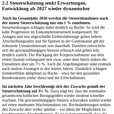
2.2 Steuerschätzung senkt Erwartungen,
Entwicklung ab 2027 wieder dynamischer
Auch im Gesamtjahr 2026 werden die Steuereinnahmen nach
der neuen Steuerschätzung nur um 1 % zunehmen.
Steuersenkungen schlagen dabei deutlich zu Buche: So wird die
kalte Progression im Einkommensteuertarif kompensiert, für
Anlagen und neu angeschaffte Elektrofahrzeuge gelten höhere
Abschreibungssätze und für Speisen in der Gastronomie gilt der
reduzierte Umsatzsteuersatz nun dauerhaft. Daneben entwickeln
sich die gewinnabhängigen Steuern schwach und gehen teils
deutlich zurück: Der Rückgang der Körperschaftsteuer aus dem
ersten Quartal verlangsamt sich zwar, unter dem Strich sinken die
Einnahmen aber um 7½ %. Auch die Abgeltungsteuer sinkt erstmals
nach starken Anstiegen in den letzten Jahren. Zusätzlich schlagen
Sondereffekte dämpfend zu Buche – etwa bei den genannten
Bundessteuern (siehe oben) und der Erbschaftsteuer.
Im nächsten Jahr beschleunigt sich der Zuwachs gemäß der
Steuerschätzung auf 3½ %.
Dazu trägt bei, dass die nominalen
gesamtwirtschaftlichen Bezugsgrößen wieder moderat schneller
wachsen. Die gewinnabhängigen Steuern schwenken zudem wieder
auf einen moderaten Wachstumskurs ein. Rechtsänderungen senken
den Zuwachs aber weiter spürbar – vor allem die Möglichkeit zu
beschleunigten Abschreibungen. Es ist zudem unterstellt, dass die