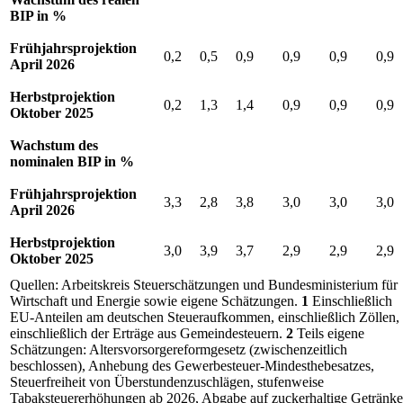
BIP
in %
Frühjahrsprojektion
0,2
0,5
0,9
0,9
0,9
0,9
April 2026
Herbstprojektion
0,2
1,3
1,4
0,9
0,9
0,9
Oktober 2025
Wachstum des
nominalen
BIP
in %
Frühjahrsprojektion
3,3
2,8
3,8
3,0
3,0
3,0
April 2026
Herbstprojektion
3,0
3,9
3,7
2,9
2,9
2,9
Oktober 2025
Quellen: Arbeitskreis Steuerschätzungen und Bundesministerium für
Wirtschaft und Energie sowie eigene Schätzungen.
1
Einschließlich
EU
-
Anteilen am deutschen Steueraufkommen, einschließlich Zöllen,
einschließlich der Erträge aus Gemeindesteuern.
2
Teils eigene
Schätzungen: Altersvorsorgereformgesetz (zwischenzeitlich
beschlossen), Anhebung des Gewerbesteuer-Mindesthebesatzes,
Steuerfreiheit von Überstundenzuschlägen, stufenweise
Tabaksteuererhöhungen ab 2026, Abgabe auf zuckerhaltige Getränke