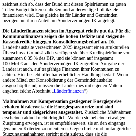
zeichnet sich ab, dass der Bund mit diesen Spielräumen zu guten
Teilen Budgetlücken schließen und anderweitige Politikziele
finanzieren wird. Das gleiche ist für Länder und Gemeinden
bezogen auf ihren Anteil am Sondervermögen
IK
angelegt.
Die Länderfinanzen stehen im Aggregat relativ gut da. Für die
Kommunalfinanzen zeigen die hohen Defizite und steigende
Kassenkredite hingegen Konsolidierungsbedarf an.
Die
Länderhaushalte verzeichneten 2025 insgesamt einen strukturellen
Überschuss. Grundsätzlich verfügen sie über Kreditspielräume von
zusammen 0,35 % des
BIP
,
und sie können auf insgesamt
100 Mrd € aus den Sondervermögen
IK
zugreifen. Aufgabe der
Länder ist auch, auf tragfähige Finanzen ihrer Kommunen zu
achten. Hier besteht offenbar erheblicher Handlungsbedarf. Wenn
andere Mittel zur Konsolidierung der Gemeindehaushalte
ausgeschöpft sind, müssen die Länder dies mit eigenen Mitteln
angehen (siehe Abschnitt „
Länderfinanzen
“).
Maßnahmen zur Kompensation gestiegener Energiepreise
erhalten idealerweise die Energiesparanreize und sind
temporär und zielgerichtet ausgestaltet.
Zusätzliche Maßnahmen
erscheinen aktuell nicht dringlich. Werden sie bei einer etwaigen
Zuspitzung erwogen, ist es empfehlenswert, sie an den eingangs
genannten Kriterien zu orientieren. Gegen breite und umfangreiche
Stützungsmaßnahmen spricht nicht zuletzt, dass sie die