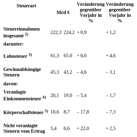
Veränderung
Veränderung
Steuerart
gegenüber
gegenüber
Mrd €
Vorjahr in
Vorjahr in
%
%
Steuereinnahmen
222,3
224,2
+⁠ 0,9
+⁠ 1,2
2)
insgesamt
darunter:
3)
61,3
65,0
+⁠ 6,0
+⁠ 4,6
Lohnsteuer
Gewinnabhängige
45,3
43,2
– 4,6
– 3,1
Steuern
davon:
Veranlagte
20,1
19,0
– 5,4
– 1,7
4)
Einkommensteuer
5)
10,6
8,7
– 17,8
– 7,3
Körperschaftsteuer
Nicht veranlagte
5,4
6,6
+⁠ 22,0
+⁠ 2,5
Steuern vom Ertrag