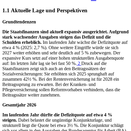
1.1 Aktuelle Lage und Perspektiven
Grundtendenzen
Die Staatsfinanzen sind aktuell expansiv ausgerichtet. Aufgrund
stark wachsender Ausgaben steigen das Defizit und die
Schulden erheblich.
Im laufenden Jahr wächst die Defizitquote auf
etwa 4 % (2025: 2,7 %). Ohne weitere Eingriffe würde sie sich
2027 weiter erhöhen und sehr deutlich auf 5 % zubewegen. Der
expansive Kurs setzt auf einer hohen strukturellen Ausgabenquote
auf: Im letzten Jahr lag sie bei fast 50 %.
2
Druck auf die
Staatsfinanzen zeigt sich auch an den Beitragssätzen der
Sozialversicherungen: Sie erhöhten sich 2025 sprunghaft auf
zusammen 42
½
%. Bei der Rentenversicherung ist für 2028 ein
Beitragssprung zu erwarten. Bei der Kranken- und
Pflegeversicherung sollen Reformvorhaben verhindern, dass die
Beitragssätze weiter zunehmen.
Gesamtjahr 2026
Im laufenden Jahr dürfte die Defizitquote auf etwa 4 %
steigen.
Dabei belastet die ungünstige Konjunkturlage, und
strukturell liegt die Quote bei etwa 3½ %. Die Konjunktur schlägt
sich vor allem in den Ausgaben der Bundesagentur für Arbeit
(
BA
)