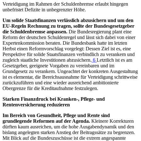
Verteidigung im Rahmen der Schuldenbremse erlaubt hingegen
unbefristet Defizite in unbegrenzter Höhe.
Um solide Staatsfinanzen verlässlich abzusichern und um den
EU
-
Regeln Rechnung zu tragen, sollte der Bundesgesetzgeber
die Schuldenbremse anpassen.
Die Bundesregierung plant eine
Reform der deutschen Schuldenregel und lässt sich dabei von einer
Expertenkommission beraten. Die Bundesbank hatte im letzten
Herbst einen Reformvorschlag vorgelegt: Dessen Ziel ist es, eine
Perspektive für solide Staatsfinanzen verbindlich zu verankern und
zugleich staatliche Investitionen abzusichern.
6
Letztlich ist es am
Gesetzgeber, geeignete Vorgaben zu vereinbaren und im
Grundgesetz zu verankern. Ungeachtet der konkreten Ausgestaltung
ist es elementar, die Bereichsausnahme für Verteidigung schrittweise
zurückzuführen und eine wieder ausreichend ambitionierte
Obergrenze für die Kreditaufnahme festzulegen.
Starken Finanzdruck bei Kranken-, Pflege- und
Rentenversicherung reduzieren
Im Bereich von Gesundheit, Pflege und Rente sind
grundlegende Reformen auf der Agenda.
Kleinere Korrekturen
dürften kaum ausreichen, um die hohe Ausgabendynamik und den
bislang angelegten starken Anstieg der Beitragssätze zu begrenzen.
Mit Blick auf die Bundeszuschüsse ist die extrem angespannte