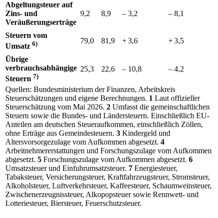
Abgeltungsteuer auf
Zins- und
9,2
8,9
– 3,2
– 8,1
Veräußerungserträge
Steuern vom
79,0
81,9
+⁠ 3,6
+⁠ 3,5
6)
Umsatz
Übrige
verbrauchsabhängige
25,3
22,6
– 10,8
– 4,2
7)
Steuern
Quellen: Bundesministerium der Finanzen, Arbeitskreis
Steuerschätzungen und eigene Berechnungen.
1
Laut offizieller
Steuerschätzung vom Mai 2026.
2
Umfasst die gemeinschaftlichen
Steuern sowie die Bundes- und Ländersteuern. Einschließlich
EU
-
Anteilen am deutschen Steueraufkommen, einschließlich Zöllen,
ohne Erträge aus Gemeindesteuern.
3
Kindergeld und
Altersvorsorgezulage vom Aufkommen abgesetzt.
4
Arbeitnehmererstattungen und Forschungszulage vom Aufkommen
abgesetzt.
5
Forschungszulage vom Aufkommen abgesetzt.
6
Umsatzsteuer und Einfuhrumsatzsteuer.
7
Energiesteuer,
Tabaksteuer, Versicherungsteuer, Kraftfahrzeugsteuer, Stromsteuer,
Alkoholsteuer, Luftverkehrsteuer, Kaffeesteuer, Schaumweinsteuer,
Zwischenerzeugnissteuer, Alkopopsteuer sowie Rennwett- und
Lotteriesteuer, Biersteuer, Feuerschutzsteuer.