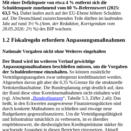
Mit einer Defizitquote von etwa 4 % entfernt sich die
Schuldenquote zunehmend vom 60 %-Referenzwert (2025:
63,5 %).
Dabei laufen auch auf der
EU
-
Ebene höhere Schulden
auf. Die Deutschland zuzurechnenden Teile dürften im laufenden
Jahr auf rund 3½ %
(Anm. der Redaktion, Korrigendum vom
28.05.2026: 2½ %)
des
BIP
wachsen.
1.2 Fiskalregeln erfordern Anpassungsmaßnahmen
Nationale Vorgaben nicht ohne Weiteres eingehalten
Der Bund wird im weiteren Verlauf gewichtige
Anpassungsmaßnahmen beschließen müssen, um die Vorgaben
der Schuldenbremse einzuhalten.
So können zusätzliche
Verteidigungsausgaben zwar unbegrenzt kreditfinanziert werden.
Abgesehen davon gilt aber die 0,35 %-Grenze für die strukturelle
Nettokreditaufnahme. Die Bundesplanung zeigt deutlich auf, dass
der Bund diese ohne Korrekturmaßnahmen nicht einhalten wird
(vgl. Abschnitt „
Bundesfinanzen
“, Tabelle 5.3, Ziffer 2.a6): Das
heißt, in den Eckwerten ausgewiesene Finanzierungslücken sind
durch konkrete Maßnahmen zu schließen und etwaige neue
Budgetlasten gegenzufinanzieren. Um die Verteidigungsfähigkeit
und Infrastruktur tatsächlich zu verbessern, ist es überdies
empfehlenswert, die diesbezüglichen Kreditspielräume stärker für
wachsende Ausgaben in diesen Bereichen einzusetzen. Aktuell