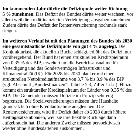
Im kommenden Jahr dürfte die Defizitquote weiter Richtung
5 % zunehmen.
Das Defizit des Bundes dürfte weiter wachsen, vor
allem weil die kreditfinanzierten Verteidigungsausgaben zunehmen.
Zudem dürfte das Defizit der Rentenversicherung nochmals stark
steigen.
Im weiteren Verlauf ist mit den Planungen des Bundes bis 2030
eine gesamtstaatliche Defizitquote von gut 4 % angelegt.
Die
Konjunkturlast, die aktuell zu Buche schlägt, erhöht das Defizit nur
vorübergehend. Der Bund hat einen strukturellen Kreditspielraum
von 0,35 % des
BIP
,
erweitert um die Bereichsausnahme für
Verteidigung und das Sondervermögen Infrastruktur und
Klimaneutralität
(
IK
).
Für 2028 bis 2030 plant er mit einer
strukturellen Nettokreditaufnahme von 3,7 % bis 3,9 % des
BIP
(vgl. Abschnitt „Bundesfinanzen“, Tabelle 5.3, Ziffer 1.d-n). Hinzu
kommt ein struktureller Kreditspielraum der Länder von 0,35 % des
BIP
.
Die Gemeinden müssen Defizite im Prinzip sehr eng
begrenzen. Die Sozialversicherungen müssen ihre Haushalte
grundsätzlich ohne Kreditaufnahme ausgleichen: Die
Rentenversicherung wird ihr Defizit daher ab 2028 durch höhere
Beitragssätze abbauen, weil sie ihre flexible Rücklage dann
aufgebraucht hat. Die anderen Zweige müssen perspektivisch
wieder ohne Bundesdarlehen auskommen.