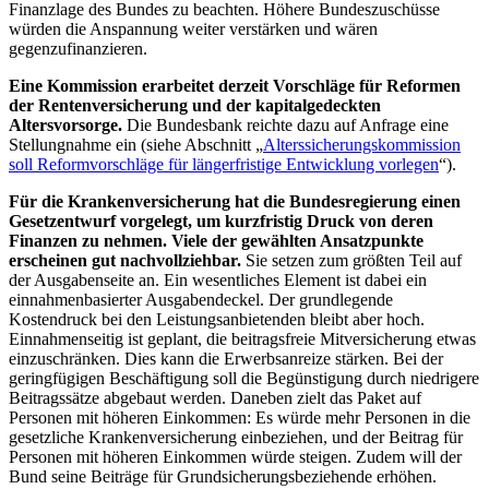
Finanzlage des Bundes zu beachten. Höhere Bundeszuschüsse
würden die Anspannung weiter verstärken und wären
gegenzufinanzieren.
Eine Kommission erarbeitet derzeit Vorschläge für Reformen
der Rentenversicherung und der kapitalgedeckten
Altersvorsorge.
Die Bundesbank reichte dazu auf Anfrage eine
Stellungnahme ein (siehe Abschnitt „
Alterssicherungskommission
soll Reformvorschläge für längerfristige Entwicklung vorlegen
“).
Für die Krankenversicherung hat die Bundesregierung einen
Gesetzentwurf vorgelegt, um kurzfristig Druck von deren
Finanzen zu nehmen. Viele der gewählten Ansatzpunkte
erscheinen gut nachvollziehbar.
Sie setzen zum größten Teil auf
der Ausgabenseite an. Ein wesentliches Element ist dabei ein
einnahmenbasierter Ausgabendeckel. Der grundlegende
Kostendruck bei den Leistungsanbietenden bleibt aber hoch.
Einnahmenseitig ist geplant, die beitragsfreie Mitversicherung etwas
einzuschränken. Dies kann die Erwerbsanreize stärken. Bei der
geringfügigen Beschäftigung soll die Begünstigung durch niedrigere
Beitragssätze abgebaut werden. Daneben zielt das Paket auf
Personen mit höheren Einkommen: Es würde mehr Personen in die
gesetzliche Krankenversicherung einbeziehen, und der Beitrag für
Personen mit höheren Einkommen würde steigen. Zudem will der
Bund seine Beiträge für Grundsicherungsbeziehende erhöhen.