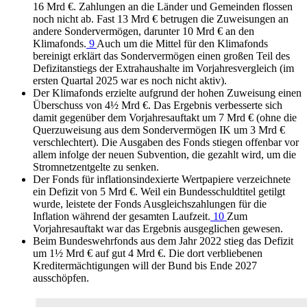
16 Mrd €. Zahlungen an die Länder und Gemeinden flossen
noch nicht ab. Fast 13 Mrd € betrugen die Zuweisungen an
andere Sondervermögen, darunter 10 Mrd € an den
Klimafonds.
9
Auch um die Mittel für den Klimafonds
bereinigt erklärt das Sondervermögen einen großen Teil des
Defizitanstiegs der Extrahaushalte im Vorjahresvergleich (im
ersten Quartal 2025 war es noch nicht aktiv).
Der Klimafonds erzielte aufgrund der hohen Zuweisung einen
Überschuss von 4½ Mrd €. Das Ergebnis verbesserte sich
damit gegenüber dem Vorjahresauftakt um 7 Mrd € (ohne die
Querzuweisung aus dem Sondervermögen
IK
um 3 Mrd €
verschlechtert). Die Ausgaben des Fonds stiegen offenbar vor
allem infolge der neuen Subvention, die gezahlt wird, um die
Stromnetzentgelte zu senken.
Der Fonds für inflationsindexierte Wertpapiere verzeichnete
ein Defizit von 5 Mrd €. Weil ein Bundesschuldtitel getilgt
wurde, leistete der Fonds Ausgleichszahlungen für die
Inflation während der gesamten Laufzeit.
10
Zum
Vorjahresauftakt war das Ergebnis ausgeglichen gewesen.
Beim Bundeswehrfonds aus dem Jahr 2022 stieg das Defizit
um 1½ Mrd € auf gut 4 Mrd €. Die dort verbliebenen
Kreditermächtigungen will der Bund bis Ende 2027
ausschöpfen.