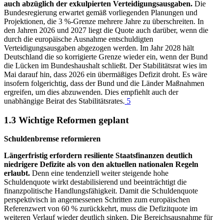
auch abzüglich der exkulpierten Verteidigungsausgaben.
Die
Bundesregierung erwartet gemäß vorliegenden Planungen und
Projektionen, die 3 %-Grenze mehrere Jahre zu überschreiten. In
den Jahren 2026 und 2027 liegt die Quote auch darüber, wenn die
durch die europäische Ausnahme entschuldigten
Verteidigungsausgaben abgezogen werden. Im Jahr 2028 hält
Deutschland die so korrigierte Grenze wieder ein, wenn der Bund
die Lücken im Bundeshaushalt schließt. Der Stabilitätsrat wies im
Mai darauf hin, dass 2026 ein übermäßiges Defizit droht. Es wäre
insofern folgerichtig, dass der Bund und die Länder Maßnahmen
ergreifen, um dies abzuwenden. Dies empfiehlt auch der
unabhängige Beirat des Stabilitätsrates.
5
1.3 Wichtige Reformen geplant
Schuldenbremse reformieren
Längerfristig erfordern resiliente Staatsfinanzen deutlich
niedrigere Defizite als von den aktuellen nationalen Regeln
erlaubt.
Denn eine tendenziell weiter steigende hohe
Schuldenquote wirkt destabilisierend und beeinträchtigt die
finanzpolitische Handlungsfähigkeit. Damit die Schuldenquote
perspektivisch in angemessenen Schritten zum europäischen
Referenzwert von 60 % zurückkehrt, muss die Defizitquote im
weiteren Verlauf wieder deutlich sinken. Die Bereichsausnahme für