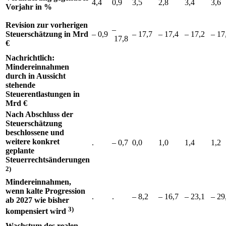
4,4
0,9
3,5
2,8
3,4
3,6
Vorjahr in %
Revision zur vorherigen
–
Steuerschätzung in Mrd
– 0,9
– 17,7
– 17,4
– 17,2
– 17
17,8
€
Nachrichtlich:
Mindereinnahmen
durch in Aussicht
stehende
Steuerentlastungen in
Mrd €
Nach Abschluss der
Steuerschätzung
beschlossene und
weitere konkret
.
– 0,7
0,0
1,0
1,4
1,2
geplante
Steuerrechtsänderungen
2)
Mindereinnahmen,
wenn kalte Progression
.
.
– 8,2
– 16,7
– 23,1
– 29
ab 2027 wie bisher
3)
kompensiert wird
Wachstum des realen