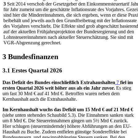
3
Seit 2014 verschob der Gesetzgeber den Einkommensteuertarif Jah
für Jahr zumeist um die geschätzte Inflationsrate des Vorjahres. Gezei
sind hier die Mindereinnahmen, die sich ergeben, wenn er diese Prax
beibehält und jeweils auch den Grundfreibetrag mit der Inflationsrate
des Vorjahres verschiebt. Die Effekte sind grob abgeschätzt basieren
auf der aktuellen Frühjahrsprojektion der Bundesregierung und den
Lohnsteuereinnahmen nach aktueller Steuerschätzung. Sie sind mit
VGR
-
Abgrenzung gerechnet.
3 Bundesfinanzen
3.1 Erstes Quartal 2026
Das Defizit des Bundes einschließlich Extrahaushalten
7
fiel im
ersten Quartal 2026 weit höher aus als ein Jahr zuvor.
Es stieg
um fast 30 Mrd € auf 41 Mrd €. Betroffen waren neben dem
Kernhaushalt auch die Extrahaushalte.
Im Kernhaushalt wuchs das Defizit um 15 Mrd € auf 21 Mrd €
(siehe unten stehendes Schaubild 5.3). Die Einnahmen sanken stark
um 8 Mrd €. Die Steuereinnahmen gingen um 5½ Mrd € zurück.
Hier schlugen (steuermindernde) höhere Abführungen an den
EU
-
Haushalt zu Buche. Zudem entfielen günstige Sondereffekte bei
Bundessteuern, und gewinnabhängige Steuern sanken. Bei den