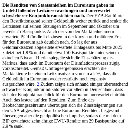
Die Renditen von Staatsanleihen im Euroraum gaben im
Umfeld fallender Leitzinserwartungen und unerwartet
schwächerer Konjunkturaussichten nach.
Der
EZB
-
Rat führte
den Restriktionsgrad seiner Geldpolitik weiter zurück und senkte die
Leitzinsen auf seinen Sitzungen im September und Oktober um
jeweils 25 Basispunkte. Auch der von den Marktteilnehmern
erwartete Pfad für die Leitzinsen in der kurzen und mittleren Frist
für den Euroraum gab deutlich nach. So lag der aus
Geldmarktsätzen abgeleitete erwartete Einlagesatz bis Mitte 2025
zuletzt bei 1,8 % und damit etwa 150 Basispunkte unter seinem
aktuellen Niveau. Hierin spiegelte sich die Einschätzung des
Marktes, dass auch im Euroraum der Disinflationsprozess zügig
voranschreitet. Gemäß Umfrageergebnissen erachten die
Marktakteure bei einem Leitzinsniveau von circa 2 %, dass die
Geldpolitik im Euroraum weder restriktiv noch expansiv
ausgerichtet wäre.
2
Zudem zeigte sich anhand einiger überraschend
schwacher Konjunkturindikatoren vor allem in Deutschland, dass
sich der Konjunkturausblick für den Euroraum unerwartet eintrübte.
Auch das lastete auf den Renditen. Zum Ende des
Beobachtungszeitraums übertrugen sich die Zinssteigerungen aus
den
USA
abgeschwächt auf die Euroraum-Renditen. Insgesamt
überwogen aber die geldpolitischen Impulse, sodass die mit dem
BIP
gewichtete zehnjährige
EWU
-
Rendite um 29 Basispunkte auf
2,9 % sank.