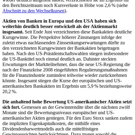
den Berichtszeitraum noch Kursverluste in Höhe von 2,6 % (siehe
Abschnitt zu den Wechselkursen
).
Aktien von Banken in Europa und den
USA
haben sich
weiterhin deutlich besser entwickelt als der Aktienmarkt
insgesamt.
Seit Ende Juni verzeichneten diese Bankaktien deutliche
Kursgewinne. Die Perspektive höherer Zinsmargen infolge der
zuletzt etwas nachlassenden Zinssenkungserwartungen dürfte zu
den verzeichneten Kursgewinnen der Bankaktien beigetragen
haben. Nach den
US
-
Präsidentschaftswahlen stiegen insbesondere
die
US
-
Banktitel noch einmal deutlich an. Dahinter steckten
Erwartungen der Marktteilnehmer, dass die neue
US
-
Regierung die
nach der Finanzkrise 2008 eingeführten Regulierungsmaßnahmen
für die Finanzindustrie zumindest teilweise wieder zurücknehmen
könnte. Insgesamt stiegen die Kurse der europäischen und
US
-
amerikanischen Bankaktien im Ergebnis um 5,9 % beziehungsweise
20,2 %.
Die anhaltend hohe Bewertung
US
-
amerikanischer Aktien setzt
sich fort.
Gemessen an der Gewinnrendite über die nächsten zwölf
Monate sind die Bewertungsniveaus europäischer und
US
-
amerikanischer Aktien gestiegen. Für den Euro Stoxx sanken zudem
die impliziten Eigenkapitalkosten, die mithilfe eines
Dividendenbarwertmodells auch die mittelfristigen
Gewinnaussichten berücksichtigen. Dazu trugen sowohl die