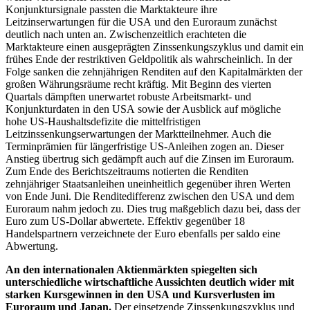
Konjunktursignale passten die Marktakteure ihre
Leitzinserwartungen für die
USA
und den Euroraum zunächst
deutlich nach unten an. Zwischenzeitlich erachteten die
Marktakteure einen ausgeprägten Zinssenkungszyklus und damit ein
frühes Ende der restriktiven Geldpolitik als wahrscheinlich. In der
Folge sanken die zehnjährigen Renditen auf den Kapitalmärkten der
großen Währungsräume recht kräftig. Mit Beginn des vierten
Quartals dämpften unerwartet robuste Arbeitsmarkt- und
Konjunkturdaten in den
USA
sowie der Ausblick auf mögliche
hohe
US
-
Haushaltsdefizite die mittelfristigen
Leitzinssenkungserwartungen der Marktteilnehmer. Auch die
Terminprämien für längerfristige
US
-
Anleihen zogen an. Dieser
Anstieg übertrug sich gedämpft auch auf die Zinsen im Euroraum.
Zum Ende des Berichtszeitraums notierten die Renditen
zehnjähriger Staatsanleihen uneinheitlich gegenüber ihren Werten
von Ende Juni. Die Renditedifferenz zwischen den
USA
und dem
Euroraum nahm jedoch zu. Dies trug maßgeblich dazu bei, dass der
Euro zum
US
-
Dollar abwertete. Effektiv gegenüber 18
Handelspartnern verzeichnete der Euro ebenfalls per saldo eine
Abwertung.
An den internationalen Aktienmärkten spiegelten sich
unterschiedliche wirtschaftliche Aussichten deutlich wider mit
starken Kursgewinnen in den
USA
und Kursverlusten im
Euroraum und Japan.
Der einsetzende Zinssenkungszyklus und