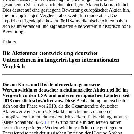
gesunkenen Zinsen als auch eine niedrigere Aktienrisikoprämie bei.
Dies deutet auf eine gestiegene Bewertung europäischer Aktien hin,
die im langfristigen Vergleich aber weiterhin moderat ist. Die
impliziten Eigenkapitalkosten für
US
-
amerikanische Aktien haben
sich kaum verändert und signalisieren eine weiterhin historisch hohe
Bewertung.
Exkurs
Die Aktienmarktentwicklung deutscher
Unternehmen im längerfristigen internationalen
Vergleich
Die am Kurs- und Dividendenverlauf gemessene
Wertentwicklung deutscher nichtfinanzieller Aktientitel fiel im
Vergleich zu den
USA
und anderen europäischen Ländern seit
2018 merklich schwächer aus.
Diese Beobachtung unterscheidet
sich von der Phase vor 2018, als die Gesamtrendite deutscher
Aktienwerte eine zum
US
-
Markt ähnliche und zu anderen
europäischen Unternehmen deutlich stärkere Entwicklung aufwies
(siehe Schaubild
3.6).
1
Ein Grund für die in den letzten Jahren
beobachtete geringere Wertentwicklung dürften die gestiegenen
Energiepreise nach der russischen Invasion der Ukraine Anfang