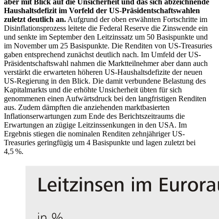
aber mit Blick auf die Unsicherheit und das sich abzeichnende
Haushaltsdefizit im Vorfeld der
US
-
Präsidentschaftswahlen
zuletzt deutlich an.
Aufgrund der oben erwähnten Fortschritte im
Disinflationsprozess leitete die Federal Reserve die Zinswende ein
und senkte im September den Leitzinssatz um 50 Basispunkte und
im November um 25 Basispunkte. Die Renditen von
US
-
Treasuries
gaben entsprechend zunächst deutlich nach.
Im Umfeld der
US
-
Präsidentschaftswahl nahmen die Marktteilnehmer aber dann auch
verstärkt die erwarteten höheren
US
-
Haushaltsdefizite der neuen
US
-
Regierung in den Blick. Die damit verbundene Belastung des
Kapitalmarkts und die erhöhte Unsicherheit übten für sich
genommenen einen Aufwärtsdruck bei den langfristigen Renditen
aus.
Zudem dämpften die
anziehenden marktbasierten
Inflationserwartungen zum Ende des Berichtszeitraums die
Erwartungen an zügige Leitzinssenkungen in den
USA
.
Im
Ergebnis stiegen die nominalen Renditen zehnjähriger
US
-
Treasuries
geringfügig um 4 Basispunkte und lagen zuletzt bei
4,5 %.