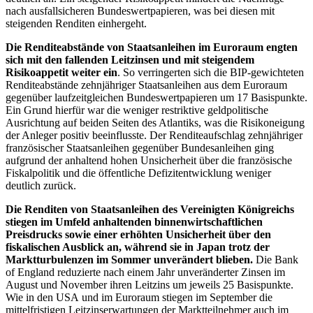
nach ausfallsicheren Bundeswertpapieren, was bei diesen mit
steigenden Renditen einhergeht.
Die Renditeabstände von Staatsanleihen im Euroraum engten
sich mit den fallenden Leitzinsen und mit steigendem
Risikoappetit weiter ein
. So verringerten sich die
BIP
-
gewichteten
Renditeabstände zehnjähriger Staatsanleihen aus dem Euroraum
gegenüber laufzeitgleichen Bundeswertpapieren um 17 Basispunkte.
Ein Grund hierfür war die weniger restriktive geldpolitische
Ausrichtung auf beiden Seiten des Atlantiks, was die Risikoneigung
der Anleger positiv beeinflusste. Der Renditeaufschlag zehnjähriger
französischer Staatsanleihen gegenüber Bundesanleihen ging
aufgrund der anhaltend hohen Unsicherheit über die französische
Fiskalpolitik und die öffentliche Defizitentwicklung weniger
deutlich zurück.
Die Renditen von Staatsanleihen des Vereinigten Königreichs
stiegen im Umfeld anhaltenden binnenwirtschaftlichen
Preisdrucks sowie einer erhöhten Unsicherheit über den
fiskalischen Ausblick an, während sie in Japan trotz der
Marktturbulenzen im Sommer unverändert blieben.
Die
Bank
of England
reduzierte nach einem Jahr unveränderter Zinsen im
August und November ihren Leitzins um jeweils 25 Basispunkte.
Wie in den
USA
und im Euroraum stiegen im September die
mittelfristigen Leitzinserwartungen der Marktteilnehmer auch im