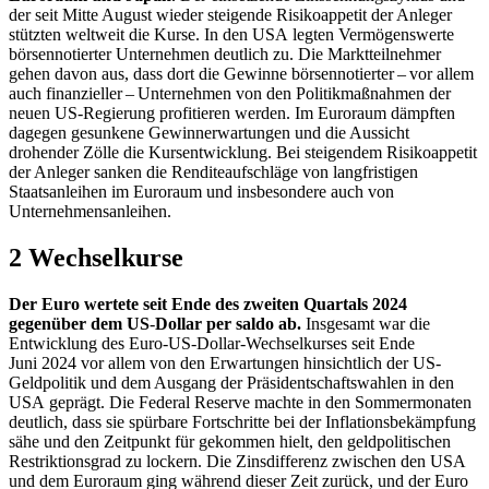
der seit Mitte August wieder steigende Risikoappetit der Anleger
stützten weltweit die Kurse. In den
USA
legten Vermögenswerte
börsennotierter Unternehmen deutlich zu. Die Marktteilnehmer
gehen davon aus, dass dort die Gewinne börsennotierter – vor allem
auch finanzieller – Unternehmen von den Politikmaßnahmen der
neuen
US
-
Regierung profitieren werden. Im Euroraum dämpften
dagegen gesunkene Gewinnerwartungen und die Aussicht
drohender Zölle die Kursentwicklung. Bei steigendem Risikoappetit
der Anleger sanken die Renditeaufschläge von langfristigen
Staatsanleihen im Euroraum und insbesondere auch von
Unternehmensanleihen.
2 Wechselkurse
Der Euro wertete seit Ende des zweiten Quartals 2024
gegenüber dem
US
-
Dollar per saldo ab.
Insgesamt war die
Entwicklung des Euro-
US
-Dollar-Wechselkurses seit Ende
Juni 2024 vor allem von den Erwartungen hinsichtlich der
US
-
Geldpolitik und dem Ausgang der Präsidentschaftswahlen in den
USA
geprägt. Die Federal Reserve machte in den Sommermonaten
deutlich, dass sie spürbare Fortschritte bei der Inflationsbekämpfung
sähe und den Zeitpunkt für gekommen hielt, den geldpolitischen
Restriktionsgrad zu lockern. Die Zinsdifferenz zwischen den
USA
und dem Euroraum ging während dieser Zeit zurück, und der Euro