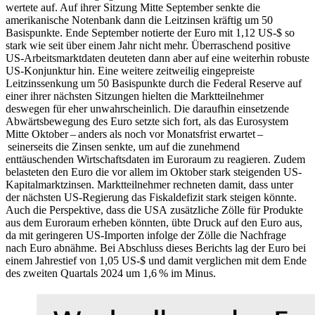
wertete auf. Auf ihrer Sitzung Mitte September senkte die
amerikanische Notenbank dann die Leitzinsen kräftig um 50
Basispunkte. Ende September notierte der Euro mit 1,12
US
-
$ so
stark wie seit über einem Jahr nicht mehr. Überraschend positive
US
-
Arbeitsmarktdaten deuteten dann aber auf eine weiterhin robuste
US
-
Konjunktur hin. Eine weitere zeitweilig eingepreiste
Leitzinssenkung um 50 Basispunkte durch die Federal Reserve auf
einer ihrer nächsten Sitzungen hielten die Marktteilnehmer
deswegen für eher unwahrscheinlich. Die daraufhin einsetzende
Abwärtsbewegung des Euro setzte sich fort, als das Eurosystem
Mitte Oktober – anders als noch vor Monatsfrist erwartet –
seinerseits die Zinsen senkte, um auf die zunehmend
enttäuschenden Wirtschaftsdaten im Euroraum zu reagieren. Zudem
belasteten den Euro die vor allem im Oktober stark steigenden
US
-
Kapitalmarktzinsen.
Marktteilnehmer rechneten damit, dass unter
der nächsten
US
-
Regierung das Fiskaldefizit stark steigen könnte.
Auch die Perspektive, dass die
USA
zusätzliche Zölle für Produkte
aus dem Euroraum erheben könnten, übte Druck auf den Euro aus,
da mit geringeren
US
-
Importen infolge der Zölle die Nachfrage
nach Euro abnähme.
Bei Abschluss dieses Berichts lag der Euro bei
einem Jahrestief von 1,05
US
-
$ und damit verglichen mit dem Ende
des zweiten Quartals 2024 um 1,6 % im Minus.