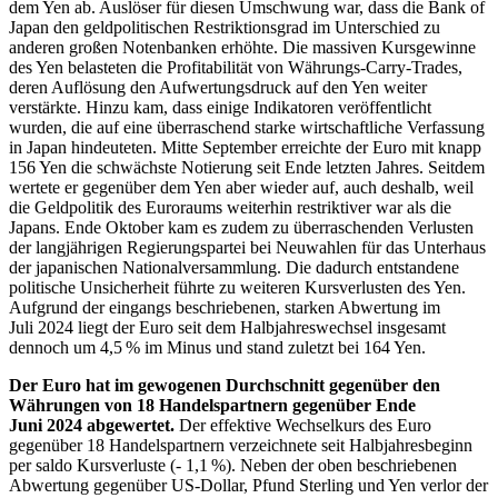
dem Yen ab. Auslöser für diesen Umschwung war, dass die
Bank of
Japan
den geldpolitischen Restriktionsgrad im Unterschied zu
anderen großen Notenbanken erhöhte. Die massiven Kursgewinne
des Yen belasteten die Profitabilität von Währungs-
Carry-Trades
,
deren Auflösung den Aufwertungsdruck auf den Yen weiter
verstärkte. Hinzu kam, dass einige Indikatoren veröffentlicht
wurden, die auf eine überraschend starke wirtschaftliche Verfassung
in Japan hindeuteten. Mitte September erreichte der Euro mit knapp
156 Yen die schwächste Notierung seit Ende letzten Jahres. Seitdem
wertete er gegenüber dem Yen aber wieder auf, auch deshalb, weil
die Geldpolitik des Euroraums weiterhin restriktiver war als die
Japans. Ende Oktober kam es zudem zu überraschenden Verlusten
der langjährigen Regierungspartei bei Neuwahlen für das Unterhaus
der japanischen Nationalversammlung. Die dadurch entstandene
politische Unsicherheit führte zu weiteren Kursverlusten des Yen.
Aufgrund der eingangs beschriebenen, starken Abwertung im
Juli 2024 liegt der Euro seit dem Halbjahreswechsel insgesamt
dennoch um 4,5 % im Minus und stand zuletzt bei 164 Yen.
Der Euro hat im gewogenen Durchschnitt gegenüber den
Währungen von 18 Handelspartnern gegenüber Ende
Juni 2024 abgewertet.
Der effektive Wechselkurs des Euro
gegenüber 18 Handelspartnern verzeichnete seit Halbjahresbeginn
per saldo Kursverluste (- 1,1 %). Neben der oben beschriebenen
Abwertung gegenüber
US
-
Dollar, Pfund Sterling und Yen verlor der