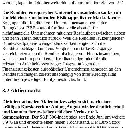
werden, lagen im Oktober weiterhin auf dem Inflationsziel von 2 %
.
Die Renditen europäischer Unternehmensanleihen sanken im
Umfeld eines zunehmenden Risikoappetits der Marktakteure.
So gingen die Renditen von Unternehmensanleihen in der
Ratingklasse BBB sowohl für finanzielle als auch für
nichtfinanzielle Unternehmen mit einer Restlaufzeit zwischen sieben
und zehn Jahren deutlich zurück. Weil die Renditen laufzeitgleicher
Bundeswertpapiere weniger stark sanken, engten sich die
Renditeaufschläge damit ein. Vergleichbar starke Rückgänge
verzeichneten auch die Renditeaufschläge von Hochzinsanleihen,
was sich auch in gesunkenen Kreditausfallprämien für alle
relevanten Anleiheklassen zeigte. Insgesamt lagen die
Finanzierungskosten europäischer Unternehmen gemessen an den
Renditeaufschlägen zuletzt unabhängig von ihrer Kreditqualität
unter ihrem jeweiligen Fünfjahresdurchschnitt.
3.2 Aktienmarkt
Die internationalen Aktienindizes zeigten sich nach einer
kräftigen Kurskorrektur Anfang August wieder deutlich erholt
und konnten ihre zwischenzeitlichen Verluste teils
kompensieren.
Der
S
&
P
500-Index stieg seit Ende Juni um weitere
8,9 % an und erreichte einen neuen Höchststand. Der Euro Stoxx
veränderte sich dagegen kaum. Gestützt wurden die Aktienkurse in