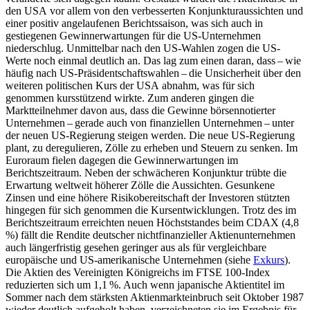
den
USA
vor allem von den verbesserten Konjunkturaussichten und
einer positiv angelaufenen Berichtssaison, was sich auch in
gestiegenen Gewinnerwartungen für die
US
-
Unternehmen
niederschlug. Unmittelbar nach den
US
-
Wahlen zogen die
US
-
Werte noch einmal deutlich an. Das lag zum einen daran, dass – wie
häufig nach
US
-
Präsidentschaftswahlen – die Unsicherheit über den
weiteren politischen Kurs der
USA
abnahm, was für sich
genommen kursstützend wirkte. Zum anderen gingen die
Marktteilnehmer davon aus, dass die Gewinne börsennotierter
Unternehmen – gerade auch von finanziellen Unternehmen – unter
der neuen
US
-
Regierung steigen werden. Die neue
US
-
Regierung
plant, zu deregulieren, Zölle zu erheben und Steuern zu senken. Im
Euroraum fielen dagegen die Gewinnerwartungen im
Berichtszeitraum. Neben der schwächeren Konjunktur trübte die
Erwartung weltweit höherer Zölle die Aussichten. Gesunkene
Zinsen und eine höhere Risikobereitschaft der Investoren stützten
hingegen für sich genommen die Kursentwicklungen.
Trotz des im
Berichtszeitraum erreichten neuen Höchststandes beim
CDAX
(4,8
%) fällt die Rendite deutscher nichtfinanzieller Aktienunternehmen
auch längerfristig gesehen geringer aus als für vergleichbare
europäische und
US
-
amerikanische Unternehmen (siehe
Exkurs
).
Die Aktien des Vereinigten Königreichs im
FTSE
100-Index
reduzierten sich um 1,1 %. Auch wenn japanische Aktientitel im
Sommer nach dem stärksten Aktienmarkteinbruch seit Oktober 1987
wieder deutlich aufgeholt haben, verzeichneten sie im Ergebnis für