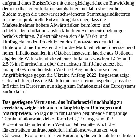
aufgrund eines Basiseffekts mit einer gleichgerichteten Entwicklung
der marktbasierten Inflationsindikatoren auf Jahresfrist
einh
er.
Zudem trugen die unerwartet schwächeren Stimmungsindikatoren
für die konjunkturelle Entwicklung dazu bei, dass die
Marktteilnehmer höhere Abwärtsrisiken beim kurz- und
mittelfristigen Inflationsausblick in ihren Anlageentscheidungen
berücksichtigten. Zuletzt näherten sich die Markt- und
Umfragedaten den Projektionen des Eurosystems deutlich an.
Hintergrund hierfür waren die für die Marktteilnehmer überraschend
hohen Inflationszahlen im Oktober. Insgesamt lag die aus Optionen
abgeleitete Wahrscheinlichkeit einer Inflation zwischen 1,5 % und
2,5 % im Durchschnitt über die nächsten fünf Jahre zuletzt bei
knapp 50 %, dem höchsten Wert seit Beginn des russischen
Angriffskrieges gegen die Ukraine Anfang 2022. Insgesamt zeigt
sich auch hier, dass die Marktteilnehmer davon ausgehen, dass die
Inflation im Euroraum nun zügig zum Inflationsziel des Eurosystems
zurückkehrt.
Das gestiegene Vertrauen, das Inflationsziel nachhaltig zu
erreichen, zeigte sich auch in langfristigen Umfragen und
Marktpreisen
. So lag die in fünf Jahren beginnende fünfjährige
Termininflationsrate zielkonform bei 2,1 % insgesamt 0,2
Prozentpunkte unter ihrem Wert zur Jahresmitte. Auch die
längerfristigen umfragebasierten Inflationserwartungen von
Consensus Economics für den Euroraum, die vierteljährlich erhoben