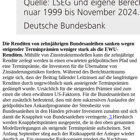
Die Renditen von zehnjährigen Bundesanleihen sanken wegen
steigender Terminprämien weniger stark als die
EWU
-
Renditen.
Mithilfe von Zinsstrukturmodellen kann die zehnjährige
Rendite zerlegt werden in einen erwarteten geldpolitischen Pfad und
eine Terminprämie, die Investoren für die Übernahme von
Zinsänderungsrisiken fordern. Während des Berichtszeitraums
zeigte sich, dass der Beitrag fallender Leitzinsen auf die langfristigen
Renditen durch ungewöhnlich stark ansteigende Terminprämien
gedämpft wurde. Ursächlich für die steigenden Prämien sind zum
einen die oben erwähnten
US
-
Faktoren. Für die Bundesanleihen ist
aber zusätzlich bedeutend, dass mit dem sukzessiven Auslaufen der
geldpolitischen Ankaufprogramme der Streubesitz von
Bundesanleihen in den Händen privater Investoren zunahm und sich
damit die Knappheit von Bundesanleihen verringerte.
3
Hierdurch
werden Knappheitsprämien ausgepreist, die in den oben genannten
Modellzerlegungen als steigende Terminprämie aufscheinen. Seit
Anfang September stieg auch der Risikoappetit der Anleger wieder
deutlich an. Ein steigender Risikoappetit mindert die Nachfrage