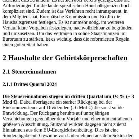
Anforderungen für die länderspezifischen Haushaltsgrenzen hoch
kompliziert sind. Zudem ist das Verfahren recht intransparent, in
dem Mitgliedstaat, Europäische Kommission und
Ecofin
die
Haushaltsgrenzen festlegen. Es ist nunmehr nötig, im weiteren
Verlauf klare Vorgaben festzulegen, nachvollziehbar zu begründen
und umzusetzen. Um das Vertrauen in solide Staatsfinanzen im
Euroraum zu stärken, ist es wichtig, dass die reformierten Regeln
einen guten Start haben.
2 Haushalte der Gebietskörperschaften
2.1 Steuereinnahmen
2.1.1 Drittes Quartal 2024
Die Steuereinnahmen stiegen im dritten Quartal um 1½ % (+ 3
Mrd €).
Dabei überlagerte ein starker Rückgang bei der
Einkommensteuer auf Dividenden (- 6 Mrd €) die sonst solide
Entwicklung. Der Rückgang beruhte auf unterjährigen
Verschiebungen gegenüber dem Vorjahr und einer nun entfallenen
größeren Ausschüttung. Stützend wirkten dagegen nicht zuletzt
Einnahmen aus dem
EU
-
Energiekrisenbeitrag. Dies ist eine
Sonderabgabe auf Gewinne von Unternehmen aus dem Sektor der