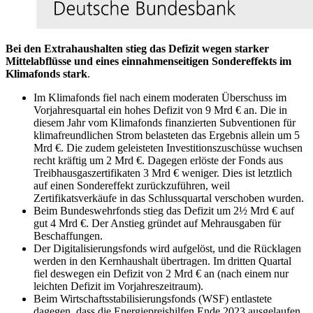
Bei den Extrahaushalten stieg das Defizit wegen starker
Mittelabflüsse und eines einnahmenseitigen Sondereffekts im
Klimafonds stark
.
Im Klimafonds fiel nach einem moderaten Überschuss im
Vorjahresquartal ein hohes Defizit von 9 Mrd € an. Die in
diesem Jahr vom Klimafonds finanzierten Subventionen für
klimafreundlichen Strom belasteten das Ergebnis allein um 5
Mrd €. Die zudem geleisteten Investitionszuschüsse wuchsen
recht kräftig um 2 Mrd €. Dagegen erlöste der Fonds aus
Treibhausgaszertifikaten 3 Mrd € weniger. Dies ist letztlich
auf einen Sondereffekt zurückzuführen, weil
Zertifikatsverkäufe in das Schlussquartal verschoben wurden.
Beim Bundeswehrfonds stieg das Defizit um 2½ Mrd € auf
gut 4 Mrd €. Der Anstieg gründet auf Mehrausgaben für
Beschaffungen.
Der Digitalisierungsfonds wird aufgelöst, und die Rücklagen
werden in den Kernhaushalt übertragen. Im dritten Quartal
fiel deswegen ein Defizit von 2 Mrd € an (nach einem nur
leichten Defizit im Vorjahreszeitraum).
Beim Wirtschaftsstabilisierungsfonds
(
WSF
)
entlastete
dagegen, dass die Energiepreishilfen Ende 2023 ausgelaufen