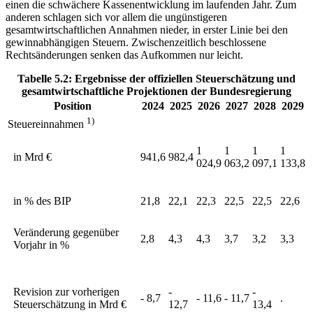
einen die schwächere Kassenentwicklung im laufenden Jahr. Zum
anderen schlagen sich vor allem die ungünstigeren
gesamtwirtschaftlichen Annahmen nieder, in erster Linie bei den
gewinnabhängigen Steuern. Zwischenzeitlich beschlossene
Rechtsänderungen senken das Aufkommen nur leicht.
Tabelle 5.2: Ergebnisse der offiziellen Steuerschätzung und
gesamtwirtschaftliche Projektionen der Bundesregierung
Position
2024
2025
2026
2027
2028
2029
1)
Steuereinnahmen
1
1
1
1
in Mrd €
941,6
982,4
024,9
063,2
097,1
133,8
in % des
BIP
21,8
22,1
22,3
22,5
22,5
22,6
Veränderung gegenüber
2,8
4,3
4,3
3,7
3,2
3,3
Vorjahr in %
Revision zur vorherigen
-
-
- 8,7
- 11,6
- 11,7
.
Steuerschätzung in Mrd €
12,7
13,4