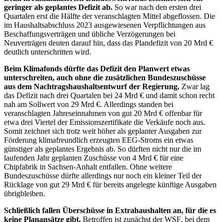
geringer als geplantes Defizit ab.
So war nach den ersten drei
Quartalen erst die Hälfte der veranschlagten Mittel abgeflossen. Die
im Haushaltsabschluss 2023 ausgewiesenen Verpflichtungen aus
Beschaffungsverträgen und übliche Verzögerungen bei
Neuverträgen deuten darauf hin, dass das Plandefizit von 20 Mrd €
deutlich unterschritten wird.
Beim Klimafonds dürfte das Defizit den Planwert etwas
unterschreiten, auch ohne die zusätzlichen Bundeszuschüsse
aus dem Nachtragshaushaltsentwurf der Regierung.
Zwar lag
das Defizit nach drei Quartalen bei 24 Mrd € und damit schon recht
nah am Sollwert von 29 Mrd €. Allerdings standen bei
veranschlagten Jahreseinnahmen von gut 20 Mrd € offenbar für
etwa drei Viertel der Emissionszertifikate die Verkäufe noch aus.
Somit zeichnet sich trotz weit höher als geplanter Ausgaben zur
Förderung klimafreundlich erzeugten
EEG
-
Stroms ein etwas
günstiger als geplantes Ergebnis ab. So dürften nicht nur die im
laufenden Jahr geplanten Zuschüsse von 4 Mrd € für eine
Chipfabrik in Sachsen-Anhalt entfallen. Ohne weitere
Bundeszuschüsse dürfte allerdings nur noch ein kleiner Teil der
Rücklage von gut 29 Mrd € für bereits angelegte künftige Ausgaben
übrigbleiben.
Schließlich fallen Überschüsse in Extrahaushalten an, für die es
keine Planansätze gibt.
Betroffen ist zunächst der
WSF
,
bei dem