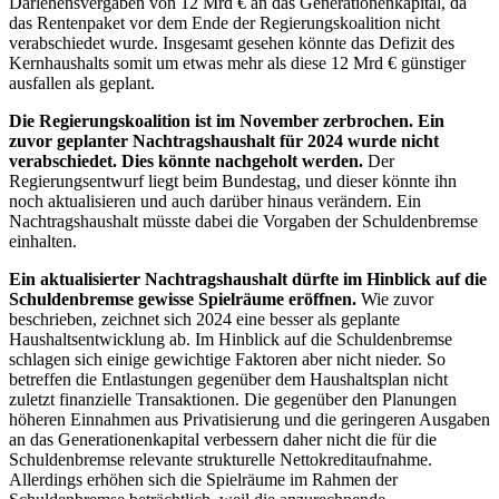
Darlehensvergaben von 12 Mrd € an das Generationenkapital, da
das Rentenpaket vor dem Ende der Regierungskoalition nicht
verabschiedet wurde. Insgesamt gesehen könnte das Defizit des
Kernhaushalts somit um etwas mehr als diese 12 Mrd € günstiger
ausfallen als geplant.
Die Regierungskoalition ist im November zerbrochen. Ein
zuvor geplanter Nachtragshaushalt für 2024 wurde nicht
verabschiedet. Dies könnte nachgeholt werden.
Der
Regierungsentwurf liegt beim Bundestag, und dieser könnte ihn
noch aktualisieren und auch darüber hinaus verändern. Ein
Nachtragshaushalt müsste dabei die Vorgaben der Schuldenbremse
einhalten.
Ein aktualisierter Nachtragshaushalt dürfte im Hinblick auf die
Schuldenbremse gewisse Spielräume eröffnen.
Wie zuvor
beschrieben, zeichnet sich 2024 eine besser als geplante
Haushaltsentwicklung ab. Im Hinblick auf die Schuldenbremse
schlagen sich einige gewichtige Faktoren aber nicht nieder. So
betreffen die Entlastungen gegenüber dem Haushaltsplan nicht
zuletzt finanzielle Transaktionen. Die gegenüber den Planungen
höheren Einnahmen aus Privatisierung und die geringeren Ausgaben
an das Generationenkapital verbessern daher nicht die für die
Schuldenbremse relevante strukturelle Nettokreditaufnahme.
Allerdings erhöhen sich die Spielräume im Rahmen der