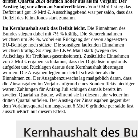
dritten Quartal 2024 deutlich höher aus als im Vorjahr. Der
Anstieg lag vor allem an Sondereffekten.
Von 9 Mrd € stieg das
Defizit auf gut 19 Mrd €. Ausschlaggebend war per saldo, dass das
Defizit des Klimafonds stark zunahm.
Im Kernhaushalt sank das Defizit leicht.
Die Einnahmen des
Bundes stiegen dabei mit 7½ % kräftig. Die Steuereinnahmen
wuchsen um 3½ %, wobei ein Rückgang der davon abgesetzten
EU
-
Beiträge noch stützte. Die sonstigen laufenden Einnahmen
wuchsen kräftig. So stieg die
LKW
-
Maut stark (wegen des
Aufschlags für Treibhausgasemissionen). Zusätzliche Einnahmen
von 2 Mrd € ergaben sich daraus, dass der Digitalisierungsfonds
aufgelöst und Rücklagen daraus dem Kernhaushalt übertragen
wurden. Die Ausgaben legten nur leicht schwächer als die
Einnahmen zu. Der Ausgabenzuwachs lag maßgeblich daran, dass
die Zinsausgaben im Vorjahr aufgrund eines Sondereffekts niedriger
waren: Zahlungen für Anfang Juli schlugen damals bereits im
zweiten Quartal zu Buche, während sie in diesem Jahr wieder im
dritten Quartal anfielen. Der Anstieg der Zinsausgaben gegenüber
dem Vorjahresquartal um insgesamt 6 Mrd € gründete per saldo fast
ausschließlich auf diesem Effekt.