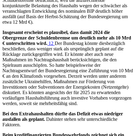
Schuldenbremse beträchtlich, weil die anzurechnende
konjunkturelle Belastung des Haushalts wegen der schwächer als
veranschlagten Entwicklung des nominalen
BIP
deutlich höher
ausfällt (auf Basis der Herbst-Schätzung der Bundesregierung um
etwa 12 Mrd €).
Insgesamt erscheint es plausibel, dass damit 2024 die
Obergrenze der Schuldenbremse um deutlich mehr als 10 Mrd
€ unterschritten wird.
12
Der Bundestag könnte diesbezüglich
beschließen, dass weniger stark als ursprünglich geplant auf die
Rücklage zurückgegriffen wird. Er könnte aber auch neue
Maßnahmen im Nachtragshaushalt berücksichtigen, die den
Spielraum ausschöpfen. So hatte beispielsweise der
Nachtragsentwurf der Bundesregierung eine Zuführung von 10 Mrd
€ an den Klimafonds vorgesehen. Derzeit werden unter anderem
zusätzliche Ukrainehilfen, Maßnahmen zur Förderung von
Investitionen oder Subventionen der Energiekosten (Netzentgelte)
diskutiert. Es könnten angesichts der für 2025 zu erwartenden
vorläufigen Haushaltsführung auch investive Vorhaben vorgezogen
werden, soweit sie mehrheitsfähig sind.
Bei den Extrahaushalten dürfte das Defizit etwas niedriger
ausfallen als geplant.
Dahinter stehen sehr unterschiedliche
Faktoren.
Beim kreditfinanzierten Bundeswehrfonds zeichnet sich ein