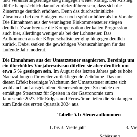
und Veräußerungserträge stieg hingegen weiter kräftig. Der Anstieg
dürfte hauptsächlich darauf zurückzuführen sein, dass sich die
Zinserträge deutlich erhöhten. Denn das durchschnittliche
Zinsniveau bei den Einlagen war noch spürbar höher als im Vorjahr.
Die Einnahmen aus der veranlagten Einkommensteuer stiegen
deutlich. Zwar bremste die Kompensation der kalten Progression
auch hier, allerdings weniger als bei der Lohnsteuer. Das
Aufkommen aus der Körperschaftsteuer ging hingegen deutlich
zurück. Dabei sanken die gewichtigen Vorauszahlungen für das
laufende Jahr moderat.
Die Einnahmen aus der Umsatzsteuer stagnierten. Bereinigt um
ein überhöhtes Vorjahresniveau dürften sie aber deutlich um
etwa 5 % gestiegen sein.
Im August des letzten Jahres gab es hohe
Nachzahlungen für weiter zurückliegende Zeiträume. Das um
diesen Effekt bereinigte Wachstum der Umsatzsteuer stützte sich
wohl auch auf ausgelaufene Steuersenkungen: So endete der
ermäßigte Steuersatz für Speisen in der Gastronomie zum
Jahresende 2023. Für Erdgas und Fernwärme liefen die Senkungen
zum Ende des ersten Quartals 2024 aus.
Tabelle 5.1: Steueraufkommen
1. bis 3. Vierteljahr
3. Vie
Schätzung