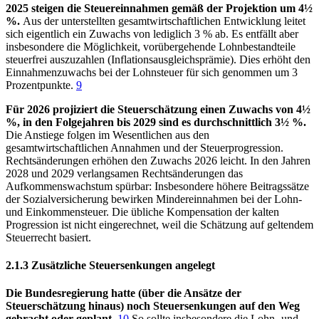
2025 steigen die Steuereinnahmen gemäß der Projektion um 4½
%.
Aus der unterstellten gesamtwirtschaftlichen Entwicklung leitet
sich eigentlich ein Zuwachs von lediglich 3 % ab. Es entfällt aber
insbesondere die Möglichkeit, vorübergehende Lohnbestandteile
steuerfrei auszuzahlen (Inflationsausgleichsprämie). Dies erhöht den
Einnahmenzuwachs bei der Lohnsteuer für sich genommen um 3
Prozentpunkte.
9
Für 2026 projiziert die Steuerschätzung einen Zuwachs von 4½
%, in den Folgejahren bis 2029 sind es durchschnittlich 3½ %.
Die Anstiege folgen im Wesentlichen aus den
gesamtwirtschaftlichen Annahmen und der Steuerprogression.
Rechtsänderungen erhöhen den Zuwachs 2026 leicht. In den Jahren
2028 und 2029 verlangsamen Rechtsänderungen das
Aufkommenswachstum spürbar: Insbesondere höhere Beitragssätze
der Sozialversicherung bewirken Mindereinnahmen bei der Lohn-
und Einkommensteuer. Die übliche Kompensation der kalten
Progression ist nicht eingerechnet, weil die Schätzung auf geltendem
Steuerrecht basiert.
2.1.3 Zusätzliche Steuersenkungen angelegt
Die Bundesregierung hatte (über die Ansätze der
Steuerschätzung hinaus) noch Steuersenkungen auf den Weg
gebracht oder geplant.
10
So sollte insbesondere die Lohn- und