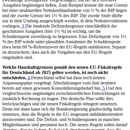
Ausgaben begünstigen ließen. Zum Beispiel könnte die erste Grenze
bei einer strukturellen Nettokreditaufnahme von ½ % des
BIP
liegen
und die zweite Grenze bei 1½ % des
BIP
.
Die zweite Stufe dürfte
nur in dem Umfang ausgeschöpft werden, in dem Nettoinvestitionen
vorliegen.
3
Die bindende Defizitobergrenze einschließlich der
geschützten Ausgaben (hier 1½ %) ist wichtig, um die
Schuldenquote zuverlässig zu begrenzen. Eine Defizitquote von 1½
% des
BIP
würde unter plausiblen Annahmen die Schuldenquote
etwa beim 60 %-Referenzwert der
EU
-
Regeln stabilisieren. Separat
ist abzusichern, dass auch die Vorgaben aus den
EU
-
Regeln
eingehalten sind.
Welche Haushaltsgrenzen gemäß den neuen
EU
-
Fiskalregeln
für Deutschland ab 2025 gelten werden, ist noch nicht
entschieden.
4
Deutschland selbst hat dazu noch keinen
Anpassungsplan vorgelegt. Abschätzungen vom Juni deuteten
bereits auf einen gewissen Konsolidierungsbedarf hin.
5
Und den
vergleichsweise ungünstigen zwischenzeitlichen Entwicklungen ist
zusätzlich Rechnung zu tragen. Der deutsche Plan sollte dies
berücksichtigen und die neuen Fiskalregeln stringent umsetzen.
Denn nur dann kann sich die Bundesregierung glaubwürdig dafür
einsetzen, dass die Regeln in der
EU
insgesamt stabilitätsorientiert
anzuwenden sind. Die Defizit- und Schuldenquoten in manchen
Mitgliedstaaten sind persistent hoch. Die neuen Regeln sollen darauf
abzielen, dies zu ändern. Es hat sich aber bereits gezeigt, dass die