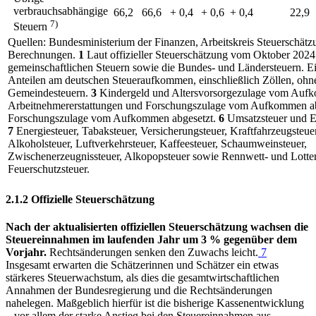
verbrauchsabhängige
66,2
66,6
+ 0,4
+ 0,6
+ 0,4
22,9
7)
Steuern
Quellen: Bundesministerium der Finanzen, Arbeitskreis Steuerschät
Berechnungen.
1
Laut offizieller Steuerschätzung vom Oktober 202
gemeinschaftlichen Steuern sowie die Bundes- und Ländersteuern. E
Anteilen am deutschen Steueraufkommen, einschließlich Zöllen, ohne
Gemeindesteuern.
3
Kindergeld und Altersvorsorgezulage vom Auf
Arbeitnehmererstattungen und Forschungszulage vom Aufkommen a
Forschungszulage vom Aufkommen abgesetzt.
6
Umsatzsteuer und Ei
7
Energiesteuer, Tabaksteuer, Versicherungsteuer, Kraftfahrzeugsteuer
Alkoholsteuer, Luftverkehrsteuer, Kaffeesteuer, Schaumweinsteuer,
Zwischenerzeugnissteuer, Alkopopsteuer sowie Rennwett- und Lotteri
Feuerschutzsteuer.
2.1.2 Offizielle Steuerschätzung
Nach der aktualisierten offiziellen Steuerschätzung wachsen die
Steuereinnahmen im laufenden Jahr um 3 % gegenüber dem
Vorjahr.
Rechtsänderungen senken den Zuwachs leicht.
7
Insgesamt erwarten die Schätzerinnen und Schätzer ein etwas
stärkeres Steuerwachstum, als dies die gesamtwirtschaftlichen
Annahmen der Bundesregierung und die Rechtsänderungen
nahelegen. Maßgeblich hierfür ist die bisherige Kassenentwicklung
‒ vor allem der starke Anstieg bei den Steuereinnahmen aus