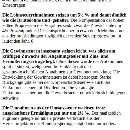
Zinserträgen.
Die Lohnsteuereinnahmen steigen um 5½ % und damit ähnlich
wie die Bruttolöhne und -gehälter.
Die Kompensation der hohen
kalten Progression des Vorjahres senkt zwar die Zuwachsrate um
4½ Prozentpunkte. Dies entspricht aber in etwa den Mehreinnahmen
aus der preisbedingten zuzüglich der realen Steuerprogression im
laufenden Jahr.
8
Die Gewinnsteuern insgesamt steigen leicht, was allein am
kräftigen Zuwachs der Abgeltungsteuer auf Zins- und
Veräußerungserträge liegt.
Ohne diesen würde das Aufkommen
spürbar sinken, weitgehend im Einklang mit den
gesamtwirtschaftlichen Annahmen zur Gewinnentwicklung. Die
Entwicklung der Gewinnsteuern ist dabei heterogen: Starke
Rückgänge gibt es bei der Körperschaftsteuer wie auch der
Einkommensteuer auf Dividenden. Die veranlagte
Einkommensteuer und die Gewerbesteuer entwickeln sich hingegen
seitwärts.
Die Einnahmen aus der Umsatzsteuer wachsen trotz
ausgelaufener Ermäßigungen nur um 2½ %.
Der maßgeblich
zugrunde gelegte nominale private Verbrauch aus der
Herbstprojektion der Bundesregierung steigt dabei nur moderat.