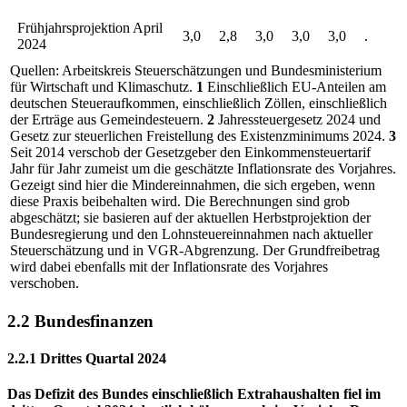
Frühjahrsprojektion April
3,0
2,8
3,0
3,0
3,0
.
2024
Quellen: Arbeitskreis Steuerschätzungen und Bundesministerium
für Wirtschaft und Klimaschutz.
1
Einschließlich
EU
-
Anteilen am
deutschen Steueraufkommen, einschließlich Zöllen, einschließlich
der Erträge aus Gemeindesteuern.
2
Jahressteuergesetz 2024 und
Gesetz zur steuerlichen Freistellung des Existenzminimums 2024.
3
Seit 2014 verschob der Gesetzgeber den Einkommensteuertarif
Jahr für Jahr zumeist um die geschätzte Inflationsrate des Vorjahres.
Gezeigt sind hier die Mindereinnahmen, die sich ergeben, wenn
diese Praxis beibehalten wird. Die Berechnungen sind grob
abgeschätzt; sie basieren auf der aktuellen Herbstprojektion der
Bundesregierung und den Lohnsteuereinnahmen nach aktueller
Steuerschätzung und in
VGR
-
Abgrenzung. Der Grundfreibetrag
wird dabei ebenfalls mit der Inflationsrate des Vorjahres
verschoben.
2.2 Bundesfinanzen
2.2.1 Drittes Quartal 2024
Das Defizit des Bundes einschließlich Extrahaushalten fiel im