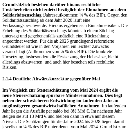
Grundsätzlich bestehen darüber hinaus rechtliche
Unsicherheiten nicht zuletzt bezüglich der Einnahmen aus dem
Solidaritätszuschlag
(Jahresaufkommen: ¼ % des
BIP
).
Gegen den
Solidaritätszuschlag ab dem Jahr 2020 läuft eine
Verfassungsbeschwerde. Hieraus ergeben sich Einnahmerisiken: Die
Erhebung des Solidaritätszuschlags könnte ab einem Stichtag
untersagt und gegebenenfalls zusätzlich eine Rückzahlung
angeordnet werden. Für die ab 2025 grundlegend reformierte
Grundsteuer ist wie in den Vorjahren ein leichter Zuwachs
veranschlagt (Aufkommen von ⅓ % des
BIP
).
Die konkrete
Umsetzung, insbesondere die Festsetzung der Hebesätze, bleibt
allerdings abzuwarten, und auch hier bestehen teils rechtliche
Risiken.
2.1.4 Deutliche Abwärtskorrektur gegenüber Mai
Im Vergleich zur Steuerschätzung vom Mai 2024 ergibt die
neue Steuerschätzung spürbare Mindereinnahmen. Dies liegt
neben der schwächeren Entwicklung im laufenden Jahr an
ungünstigeren gesamtwirtschaftlichen Annahmen
.
Im laufenden
Jahr liegen die Ausfälle per saldo bei 8½ Mrd €. Im nächsten Jahr
steigen sie auf 13 Mrd € und bleiben dann in etwa auf diesem
Niveau. Die Schätzungen für die Jahre 2024 bis 2028 liegen damit
jeweils um ¼ % des
BIP
unter denen vom Mai 2024. Grund ist zum