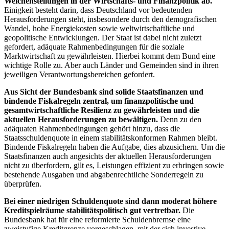
Weichenstellungen in der Wirtschafts- und Finanzpolitik ab.
Einigkeit besteht darin, dass Deutschland vor bedeutenden
Herausforderungen steht, insbesondere durch den demografischen
Wandel, hohe Energiekosten sowie weltwirtschaftliche und
geopolitische Entwicklungen. Der Staat ist dabei nicht zuletzt
gefordert, adäquate Rahmenbedingungen für die soziale
Marktwirtschaft zu gewährleisten. Hierbei kommt dem Bund eine
wichtige Rolle zu. Aber auch Länder und Gemeinden sind in ihren
jeweiligen Verantwortungsbereichen gefordert.
Aus Sicht der Bundesbank sind solide Staatsfinanzen und
bindende Fiskalregeln zentral, um finanzpolitische und
gesamtwirtschaftliche Resilienz zu gewährleisten und die
aktuellen Herausforderungen zu bewältigen.
Denn zu den
adäquaten Rahmenbedingungen gehört hinzu, dass die
Staatsschuldenquote in einem stabilitätskonformen Rahmen bleibt.
Bindende Fiskalregeln haben die Aufgabe, dies abzusichern. Um die
Staatsfinanzen auch angesichts der aktuellen Herausforderungen
nicht zu überfordern, gilt es, Leistungen effizient zu erbringen sowie
bestehende Ausgaben und abgabenrechtliche Sonderregeln zu
überprüfen.
Bei einer niedrigen Schuldenquote sind dann moderat höhere
Kreditspielräume stabilitätspolitisch gut vertretbar.
Die
Bundesbank hat für eine reformierte Schuldenbremse eine
zweistufige Kreditgrenze vorgeschlagen, mit der sich investive