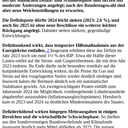
Bei der staatlichen Defizit- und Schuldenquote sind derzeit nur
moderate Änderungen angelegt; nach der Bundestagswahl sind
aber neue Weichenstellungen zu erwarten.
Die Defizitquote dürfte 2024 leicht sinken (2023: 2,6 %), und
auch für 2025 ist ohne neue Beschlüsse ein weiterer leichter
Rückgang angelegt.
Dahinter stehen stärkere, gegenläufige
Entwicklungen.
Defizitsenkend wirkt, dass temporäre Hilfsmaßnahmen aus der
Energiekrise entfallen.
2
Insgesamt erhöhten diese das Defizit im
Jahr 2023 noch um rund 1½ % des
BIP
.
Etwa die Hälfte dieser
Lasten entfiel auf die Strom- und Gaspreisbremsen, die mit dem Jahr
2023 endeten. Ihr Ende dürfte nicht besonders restriktiv auf die
konjunkturelle Entwicklung wirken, da die Preise für Gas und
Strom auf den vorgelagerten Stufen wieder deutlich niedriger sind.
Insoweit haben die Bremsen ähnlich wie ein automatischer
Stabilisator gewirkt. Als zweitgewichtigster Posten entfällt zum
Jahresende 2024 die Möglichkeit, vorübergehende Lohnbestandteile
abgabenfrei auszuzahlen (Inflationsausgleichsprämien). Hierdurch
kam es 2023 und 2024 zu deutlichen Mindereinnahmen des Staates.
Defiziterhöhend wirken hingegen Mehrausgaben in einigen
Bereichen und die wirtschaftliche Schwächephase.
So dürften
aus den Sondervermögen Bundeswehrfonds und Klimafonds
insgesamt deutlich mehr Mittel abfließen als 2023. Die genaue