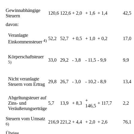
Gewinnabhängige
120,6
122,6
+ 2,0
+ 1,6
+ 1,4
42,5
Steuern
davon:
Veranlagte
52,2
52,7
+ 0,5
+ 1,0
+ 0,2
17,0
4)
Einkommensteuer
Körperschaftsteuer
33,0
29,2
- 3,8
- 11,5
- 9,9
9,9
5)
Nicht veranlagte
29,8
26,7
- 3,0
- 10,2
- 8,9
13,4
Steuern vom Ertrag
Abgeltungsteuer auf
+
Zins- und
5,7
13,9
+ 8,3
+ 117,7
2,2
146,5
Veräußerungserträge
Steuern vom Umsatz
216,9
221,2
+ 4,4
+ 2,0
+ 2,6
76,1
6)
Übrige