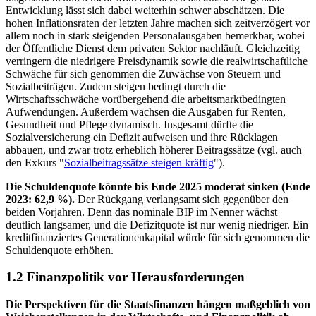
Entwicklung lässt sich dabei weiterhin schwer abschätzen. Die
hohen Inflationsraten der letzten Jahre machen sich zeitverzögert vor
allem noch in stark steigenden Personalausgaben bemerkbar, wobei
der Öffentliche Dienst dem privaten Sektor nachläuft. Gleichzeitig
verringern die niedrigere Preisdynamik sowie die realwirtschaftliche
Schwäche für sich genommen die Zuwächse von Steuern und
Sozialbeiträgen. Zudem steigen bedingt durch die
Wirtschaftsschwäche vorübergehend die arbeitsmarktbedingten
Aufwendungen. Außerdem wachsen die Ausgaben für Renten,
Gesundheit und Pflege dynamisch. Insgesamt dürfte die
Sozialversicherung ein Defizit aufweisen und ihre Rücklagen
abbauen, und zwar trotz erheblich höherer Beitragssätze
(
vgl.
auch
den Exkurs "
Sozialbeitragssätze steigen kräftig
").
Die Schuldenquote könnte bis Ende 2025 moderat sinken (Ende
2023: 62,9 %).
Der Rückgang verlangsamt sich gegenüber den
beiden Vorjahren. Denn das nominale
BIP
im Nenner wächst
deutlich langsamer, und die Defizitquote ist nur wenig niedriger. Ein
kreditfinanziertes Generationenkapital würde für sich genommen die
Schuldenquote erhöhen.
1.2 Finanzpolitik vor Herausforderungen
Die Perspektiven für die Staatsfinanzen hängen maßgeblich von