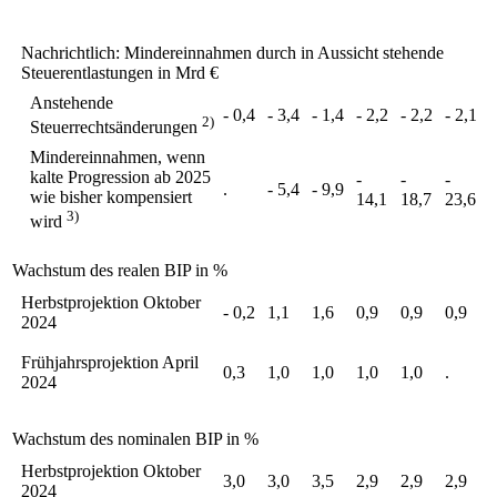
Nachrichtlich: Mindereinnahmen durch in Aussicht
stehende
Steuerentlastungen in Mrd €
Anstehende
- 0,4
- 3,4
- 1,4
- 2,2
- 2,2
- 2,1
2)
Steuerrechtsänderungen
Mindereinnahmen, wenn
kalte Progression ab 2025
-
-
-
.
- 5,4
- 9,9
wie bisher kompensiert
14,1
18,7
23,6
3)
wird
Wachstum des realen
BIP
in %
Herbstprojektion Oktober
- 0,2
1,1
1,6
0,9
0,9
0,9
2024
Frühjahrsprojektion April
0,3
1,0
1,0
1,0
1,0
.
2024
Wachstum des nominalen
BIP
in %
Herbstprojektion Oktober
3,0
3,0
3,5
2,9
2,9
2,9
2024