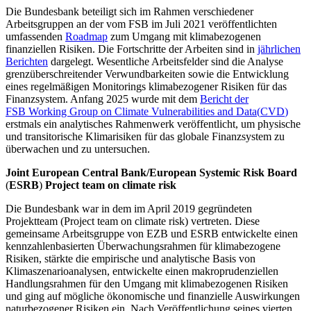
Die Bundesbank beteiligt sich im Rahmen verschiedener
Arbeitsgruppen an der vom
FSB
im Juli 2021 veröffentlichten
umfassenden
Roadmap
zum Umgang mit klimabezogenen
finanziellen Risiken. Die Fortschritte der Arbeiten sind in
jährlichen
Berichten
dargelegt. Wesentliche Arbeitsfelder sind die Analyse
grenzüberschreitender Verwundbarkeiten sowie die Entwicklung
eines regelmäßigen
Monitorings
klimabezogener Risiken für das
Finanzsystem. Anfang 2025 wurde mit dem
Bericht der
FSB
Working Group on Climate Vulnerabilities and Data
(
CVD
)
erstmals ein analytisches Rahmenwerk veröffentlicht, um physische
und transitorische Klimarisiken für das globale Finanzsystem zu
überwachen und zu untersuchen.
Joint European Central Bank/European Systemic Risk Board
(
ESRB
)
Project team on climate risk
Die Bundesbank war in dem im April 2019 gegründeten
Projektteam (
Project team on climate risk
) vertreten. Diese
gemeinsame Arbeitsgruppe von
EZB
und
ESRB
entwickelte einen
kennzahlenbasierten Überwachungsrahmen für klimabezogene
Risiken, stärkte die empirische und analytische Basis von
Klimaszenarioanalysen, entwickelte einen makroprudenziellen
Handlungsrahmen für den Umgang mit klimabezogenen Risiken
und ging auf mögliche ökonomische und finanzielle Auswirkungen
naturbezogener Risiken ein. Nach Veröffentlichung seines vierten