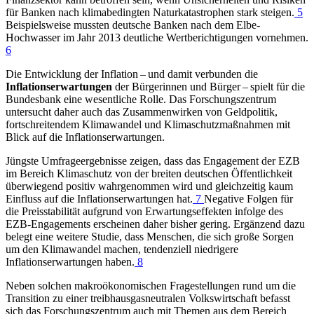
für Banken nach klimabedingten Naturkatastrophen stark steigen.
5
Beispielsweise mussten deutsche Banken nach dem Elbe-
Hochwasser im Jahr 2013 deutliche Wertberichtigungen vornehmen.
6
Die Entwicklung der Inflation – und damit verbunden die
Inflationserwartungen
der Bürgerinnen und Bürger – spielt für die
Bundesbank eine wesentliche Rolle. Das Forschungszentrum
untersucht daher auch das Zusammenwirken von Geldpolitik,
fortschreitendem Klimawandel und Klimaschutzmaßnahmen mit
Blick auf die Inflationserwartungen.
Jüngste Umfrageergebnisse zeigen, dass das Engagement der
EZB
im Bereich Klimaschutz von der breiten deutschen Öffentlichkeit
überwiegend positiv wahrgenommen wird und gleichzeitig kaum
Einfluss auf die Inflationserwartungen hat.
7
Negative Folgen für
die Preisstabilität aufgrund von Erwartungseffekten infolge des
EZB
-
Engagements erscheinen daher bisher gering. Ergänzend dazu
belegt eine weitere Studie, dass Menschen, die sich große Sorgen
um den Klimawandel machen, tendenziell niedrigere
Inflationserwartungen haben.
8
Neben solchen makroökonomischen Fragestellungen rund um die
Transition zu einer treibhausgasneutralen Volkswirtschaft befasst
sich das Forschungszentrum auch mit Themen aus dem Bereich