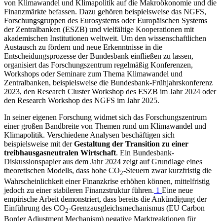
von Klimawandel und Klimapolitik auf die Makroökonomie und die
Finanzmärkte befassen. Dazu gehören beispielsweise das
NGFS
,
Forschungsgruppen des Eurosystems oder Europäischen Systems
der Zentralbanken
(
ESZB
)
und vielfältige Kooperationen mit
akademischen Institutionen weltweit. Um den wissenschaftlichen
Austausch zu fördern und neue Erkenntnisse in die
Entscheidungsprozesse der Bundesbank einfließen zu lassen,
organisiert das Forschungszentrum regelmäßig Konferenzen,
Workshops oder Seminare zum Thema Klimawandel und
Zentralbanken, beispielsweise die Bundesbank-Frühjahrskonferenz
2023, den
Research Cluster Workshop
des
ESZB
im Jahr 2024 oder
den
Research Workshop
des
NGFS
im Jahr 2025.
In seiner eigenen Forschung widmet sich das Forschungszentrum
einer großen Bandbreite von Themen rund um Klimawandel und
Klimapolitik. Verschiedene Analysen beschäftigen sich
beispielsweise mit der
Gestaltung der Transition zu einer
treibhausgasneutralen Wirtschaft
. Ein Bundesbank-
Diskussionspapier aus dem Jahr 2024 zeigt auf Grundlage eines
theoretischen Modells, dass hohe CO
‑Steuern zwar kurzfristig die
2
Wahrscheinlichkeit einer Finanzkrise erhöhen können, mittelfristig
jedoch zu einer stabileren Finanzstruktur führen.
1
Eine neue
empirische Arbeit demonstriert, dass bereits die Ankündigung der
Einführung des CO
‑Grenzausgleichsmechanismus
(
EU
Carbon
2
Border Adjustment Mechanism
) negative Marktreaktionen für