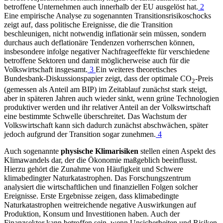
betroffene Unternehmen auch innerhalb der
EU
ausgelöst hat.
2
Eine empirische Analyse zu sogenannten Transitionsrisikoschocks
zeigt auf, dass politische Ereignisse, die die Transition
beschleunigen, nicht notwendig inflationär sein müssen, sondern
durchaus auch deflationäre Tendenzen vorherrschen können,
insbesondere infolge negativer Nachfrageeffekte für verschiedene
betroffene Sektoren und damit möglicherweise auch für die
Volkswirtschaft insgesamt.
3
Ein weiteres theoretisches
Bundesbank-Diskussionspapier zeigt, dass der optimale CO
‑Preis
2
(gemessen als Anteil am
BIP
)
im Zeitablauf zunächst stark steigt,
aber in späteren Jahren auch wieder sinkt, wenn grüne Technologien
produktiver werden und ihr relativer Anteil an der Volkswirtschaft
eine bestimmte Schwelle überschreitet. Das Wachstum der
Volkswirtschaft kann sich dadurch zunächst abschwächen, später
jedoch aufgrund der Transition sogar zunehmen.
4
Auch sogenannte
physische Klimarisiken
stellen einen Aspekt des
Klimawandels dar, der die Ökonomie maßgeblich beeinflusst.
Hierzu gehört die Zunahme von Häufigkeit und Schwere
klimabedingter Naturkatastrophen. Das Forschungszentrum
analysiert die wirtschaftlichen und finanziellen Folgen solcher
Ereignisse. Erste Ergebnisse zeigen, dass klimabedingte
Naturkatastrophen weitreichende negative Auswirkungen auf
Produktion, Konsum und Investitionen haben. Auch der
Finanzsektor kann betroffen sein, wenn Unsicherheiten und Risiken