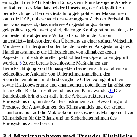
ermöglicht der
EZB
‑Rat dem Eurosystem, klimabezogene Aspekte
im Rahmen des Mandats bei der Umsetzung der Geldpolitik zu
berücksichtigen. Bei der Gestaltung geldpolitischer Maßnahmen
kann die
EZB
,
unbeschadet des vorrangigen Ziels der Preisstabilität
und vorausgesetzt, dass mehrere Ausgestaltungsoptionen
geldpolitisch gleichwertig sind, diejenige Konfiguration wählen, die
am besten die allgemeine Wirtschaftspolitik in der Union
unterstützt – insbesondere den Übergang zu einer grünen Wirtschaft.
Vor diesem Hintergrund sollen bei der weiteren Ausgestaltung des
Handlungsrahmens die Einbeziehung von klimabezogenen
Aspekten in die strukturellen geldpolitischen Operationen geprüft
werden.
5
Zuvor bereits beschlossene Maßnahmen zur
Berücksichtigung von Klimaaspekten beziehen sich vor allem auf
geldpolitische Ankäufe von Unternehmensanleihen, den
Sicherheitenrahmen und diesbezügliche Offenlegungspflichten
sowie Risikobewertung und -management potentieller langfristiger
finanzieller Risiken resultierend aus dem Klimawandel.
6
Die
Bundesbank bringt sich aktiv in die Arbeitsstrukturen des
Eurosystems ein, um die Analyseinstrumente zur Bewertung und
Prognose der Auswirkungen des Klimawandels und der grünen
Transformation auf die Makroökonomie sowie das Management von
Klimarisiken für die Bilanz und im Sicherheitenrahmen des
Eurosystems zu verbessern.
3.4 Marktanalysen und Trends: Einblicke