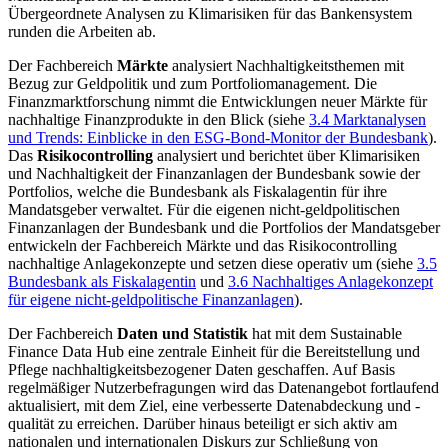
Übergeordnete Analysen zu Klimarisiken für das Bankensystem
runden die Arbeiten ab.
Der Fachbereich
Märkte
analysiert Nachhaltigkeitsthemen mit
Bezug zur Geldpolitik und zum Portfoliomanagement. Die
Finanzmarktforschung nimmt die Entwicklungen neuer Märkte für
nachhaltige Finanzprodukte in den Blick (siehe
3.4 Marktanalysen
und Trends: Einblicke in den
ESG
-
Bond-Monitor
der Bundesbank
).
Das
Risikocontrolling
analysiert und berichtet über Klimarisiken
und Nachhaltigkeit der Finanzanlagen der Bundesbank sowie der
Portfolios, welche die Bundesbank als Fiskalagentin für ihre
Mandatsgeber verwaltet. Für die eigenen nicht-geldpolitischen
Finanzanlagen der Bundesbank und die Portfolios der Mandatsgeber
entwickeln der Fachbereich Märkte und das Risikocontrolling
nachhaltige Anlagekonzepte und setzen diese operativ um
(siehe
3.5
Bundesbank als Fiskalagentin
und
3.6 Nachhaltiges Anlagekonzept
für eigene nicht-geldpolitische Finanzanlagen
).
Der Fachbereich
Daten und Statistik
hat mit dem
Sustainable
Finance Data Hub
eine zentrale Einheit für die Bereitstellung und
Pflege nachhaltigkeitsbezogener Daten geschaffen. Auf Basis
regelmäßiger Nutzerbefragungen wird das Datenangebot fortlaufend
aktualisiert, mit dem Ziel, eine verbesserte Datenabdeckung und -
qualität zu erreichen. Darüber hinaus beteiligt er sich aktiv am
nationalen und internationalen Diskurs zur Schließung von