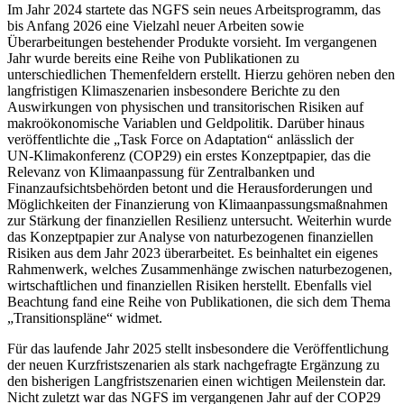
Im Jahr 2024 startete das
NGFS
sein neues Arbeitsprogramm, das
bis Anfang 2026 eine Vielzahl neuer Arbeiten sowie
Überarbeitungen bestehender Produkte vorsieht. Im vergangenen
Jahr wurde bereits eine Reihe von Publikationen zu
unterschiedlichen Themenfeldern erstellt. Hierzu gehören neben den
langfristigen Klimaszenarien insbesondere Berichte zu den
Auswirkungen von physischen und transitorischen Risiken auf
makroökonomische Variablen und Geldpolitik. Darüber hinaus
veröffentlichte die „
Task Force on Adaptation
“ anlässlich der
UN
‑
Klimakonferenz
(
COP29
)
ein erstes Konzeptpapier, das die
Relevanz von Klimaanpassung für Zentralbanken und
Finanzaufsichtsbehörden betont und die Herausforderungen und
Möglichkeiten der Finanzierung von Klimaanpassungsmaßnahmen
zur Stärkung der finanziellen Resilienz untersucht. Weiterhin wurde
das Konzeptpapier zur Analyse von naturbezogenen finanziellen
Risiken aus dem Jahr 2023 überarbeitet. Es beinhaltet ein eigenes
Rahmenwerk, welches Zusammenhänge zwischen naturbezogenen,
wirtschaftlichen und finanziellen Risiken herstellt. Ebenfalls viel
Beachtung fand eine Reihe von Publikationen, die sich dem Thema
„Transitionspläne“ widmet.
Für das laufende Jahr 2025 stellt insbesondere die Veröffentlichung
der neuen Kurzfristszenarien als stark nachgefragte Ergänzung zu
den bisherigen Langfristszenarien einen wichtigen Meilenstein dar.
Nicht zuletzt war das
NGFS
im vergangenen Jahr auf der
COP29