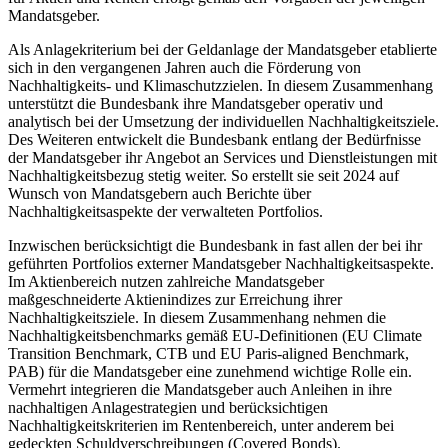
Mandatsgeber.
Als Anlagekriterium bei der Geldanlage der Mandatsgeber etablierte
sich in den vergangenen Jahren auch die Förderung von
Nachhaltigkeits- und Klimaschutzzielen. In diesem Zusammenhang
unterstützt die Bundesbank ihre Mandatsgeber operativ und
analytisch bei der Umsetzung der individuellen Nachhaltigkeitsziele.
Des Weiteren entwickelt die Bundesbank entlang der Bedürfnisse
der Mandatsgeber ihr Angebot an
Services
und Dienstleistungen mit
Nachhaltigkeitsbezug stetig weiter. So erstellt sie seit 2024 auf
Wunsch von Mandatsgebern auch Berichte über
Nachhaltigkeitsaspekte der verwalteten Portfolios.
Inzwischen berücksichtigt die Bundesbank in fast allen der bei ihr
geführten Portfolios externer Mandatsgeber Nachhaltigkeitsaspekte.
Im Aktienbereich nutzen zahlreiche Mandatsgeber
maßgeschneiderte Aktienindizes zur Erreichung ihrer
Nachhaltigkeitsziele. In diesem Zusammenhang nehmen die
Nachhaltigkeitsbenchmarks gemäß
EU
-
Definitionen
(
EU
Climate
Transition Benchmark
,
CTB
und
EU
Paris
-aligned Benchmark
,
PAB
) für die Mandatsgeber eine zunehmend wichtige Rolle ein.
Vermehrt integrieren die Mandatsgeber auch Anleihen in ihre
nachhaltigen Anlagestrategien und berücksichtigen
Nachhaltigkeitskriterien im Rentenbereich, unter anderem bei
gedeckten Schuldverschreibungen (
Covered Bonds
).