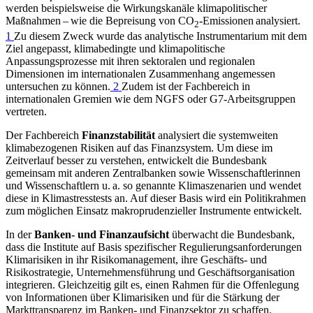
werden beispielsweise die Wirkungskanäle klimapolitischer
Maßnahmen – wie die Bepreisung von CO
‑Emissionen analysiert.
2
1
Zu diesem Zweck wurde das analytische Instrumentarium mit dem
Ziel angepasst, klimabedingte und klimapolitische
Anpassungsprozesse mit ihren sektoralen und regionalen
Dimensionen im internationalen Zusammenhang angemessen
untersuchen zu können.
2
Zudem ist der Fachbereich in
internationalen Gremien wie dem
NGFS
oder
G7
-
Arbeitsgruppen
vertreten.
Der Fachbereich
Finanzstabilität
analysiert die systemweiten
klimabezogenen Risiken auf das Finanzsystem. Um diese im
Zeitverlauf besser zu verstehen, entwickelt die Bundesbank
gemeinsam mit anderen Zentralbanken sowie Wissenschaftlerinnen
und Wissenschaftlern
u. a.
so genannte Klimaszenarien und wendet
diese in Klimastresstests an. Auf dieser Basis wird ein Politikrahmen
zum möglichen Einsatz makroprudenzieller Instrumente entwickelt.
In der
Banken- und Finanzaufsicht
überwacht die Bundesbank,
dass die Institute auf Basis spezifischer Regulierungsanforderungen
Klimarisiken in ihr Risikomanagement, ihre Geschäfts- und
Risikostrategie, Unternehmensführung und Geschäftsorganisation
integrieren. Gleichzeitig gilt es, einen Rahmen für die Offenlegung
von Informationen über Klimarisiken und für die Stärkung der
Markttransparenz im Banken- und Finanzsektor zu schaffen.