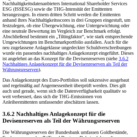
Nachhaltigkeitsdatenanbieters
International Shareholder Services
ESG
(
ISS
ESG
)
sowie die
THG
-
Intensität der Emittenten
herangezogen. In einem dritten Schritt werden die Emittenten
anhand ihres Nachhaltigkeitsscores in drei Gruppen eingestuft, um
festzulegen, ob eine Übergewichtung, eine Untergewichtung oder
eine neutrale Bewertung im Vergleich zur
Benchmark
erfolgt.
Abschließend bestimmt ein „Tiltingfaktor“, wie stark entsprechende
Umgewichtungen im Benchmarkportfolio ausfallen. Auch für die
neu zugelassene Anlageklasse ungedeckter Schuldverschreibungen
wurde ein passendes nachhaltiges Anlagekonzept eingeführt. Dieses
ist angelehnt an das Konzept für die Devisenreserven (siehe
3.6.2
Nachhaltiges Anlagekonzept für die Devisenreserven als Teil der
Währungsreserven
).
Das Anlagekonzept des Euro-Portfolios soll sukzessive ausgebaut
und regelmäßig auf Angemessenheit überprüft werden. Dies gilt
auch und gerade, wenn sich die Datenverfügbarkeit qualitativ so
weit verbessert, dass sich die
THG
-
Emissionen von
Anleiheemittenten umfassender abschätzen lassen.
3.6.2 Nachhaltiges Anlagekonzept für die
Devisenreserven als Teil der Währungsreserven
Die Währungsreserven der Bundesbank umfassen Goldbestände,