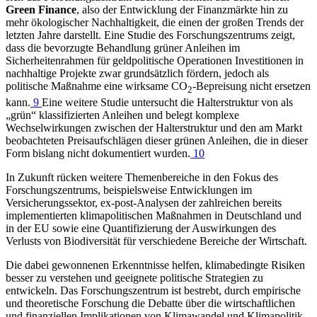
Green Finance
, also der Entwicklung der Finanzmärkte hin zu
mehr ökologischer Nachhaltigkeit, die einen der großen Trends der
letzten Jahre darstellt. Eine Studie des Forschungszentrums zeigt,
dass die bevorzugte Behandlung grüner Anleihen im
Sicherheitenrahmen für geldpolitische Operationen Investitionen in
nachhaltige Projekte zwar grundsätzlich fördern, jedoch als
politische Maßnahme eine wirksame CO
‑Bepreisung nicht ersetzen
2
kann.
9
Eine weitere Studie untersucht die Halterstruktur von als
„grün“ klassifizierten Anleihen und belegt komplexe
Wechselwirkungen zwischen der Halterstruktur und den am Markt
beobachteten Preisaufschlägen dieser grünen Anleihen, die in dieser
Form bislang nicht dokumentiert wurden.
10
In Zukunft rücken weitere Themenbereiche in den Fokus des
Forschungszentrums, beispielsweise Entwicklungen im
Versicherungssektor, ex-post-Analysen der zahlreichen bereits
implementierten klimapolitischen Maßnahmen in Deutschland und
in der
EU
sowie eine Quantifizierung der Auswirkungen des
Verlusts von Biodiversität für verschiedene Bereiche der Wirtschaft.
Die dabei gewonnenen Erkenntnisse helfen, klimabedingte Risiken
besser zu verstehen und geeignete politische Strategien zu
entwickeln. Das Forschungszentrum ist bestrebt, durch empirische
und theoretische Forschung die Debatte über die wirtschaftlichen
und finanziellen Implikationen von Klimawandel und Klimapolitik