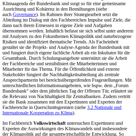
Klimaagenda der Bundesbank und sorgt so für eine gemeinsame
Ausrichtung und Kohärenz in den Bemühungen (siehe
auch
Governance
).
Im Rahmen ihrer Strategiearbeit setzt die
Abteilung im Dialog mit den Fachbereichen Impulse und Ziele, die
dann nach ihrem Ermessen in eigene Ziele und Aufgaben
übernommen werden. I
nhaltlich befasst sie sich selbst unter anderem
mit Analysen zu den Fokusthemen Klimapolitik und naturbezogene
Risiken und identifiziert thematische Trends.
Als Facheinheit
gestaltet sie die Projekt- und Analyse-Agenda der Bundesbank mit
und fungiert durch eigene fachliche Arbeit als ein Inkubator für die
Gesamtbank. Durch Schulungsangebote unterstützt sie die Arbeit
der Fachbereiche und sensibilisiert die Mitarbeiterinnen und
Mitarbeiter für das Thema. Für die Öffentlichkeit und externe
Stakeholder
fungiert die Nachhaltigkeitsabteilung als zentrale
Ansprechpartnerin bei bereichsübergreifenden Fragestellungen. Mit
unterschiedlichen Informationsangeboten, wie
bspw.
dem „Forum
Bundesbank“ oder dem jährlichen Tag der Offenen Tür, erläutert sie
die Relevanz von Nachhaltigkeit für Zentralbanken. Zudem vertritt
sie die Bank zusammen mit den Expertinnen und Experten der
Fachbereiche in Querschnittsgremien (siehe
3.2 Nationale und
Internationale Kooperation zu Klima
).
Im Fachbereich
Volkswirtschaft
untersuchen Expertinnen und
Experten die Auswirkungen des Klimawandels und insbesondere
der Klimapolitik auf die gesamtwirtschaftliche Entwicklung. So