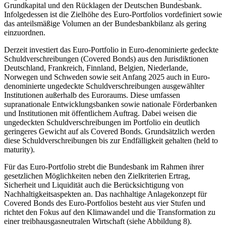
Grundkapital und den Rücklagen der Deutschen Bundesbank.
Infolgedessen ist die Zielhöhe des Euro‑Portfolios vordefiniert sowie
das anteilsmäßige Volumen an der Bundesbankbilanz als gering
einzuordnen.
Derzeit investiert das Euro-Portfolio in Euro-denominierte gedeckte
Schuldverschreibungen (
Covered Bonds
) aus den Jurisdiktionen
Deutschland, Frankreich, Finnland, Belgien, Niederlande,
Norwegen und Schweden sowie seit Anfang 2025 auch in Euro-
denominierte ungedeckte Schuldverschreibungen ausgewählter
Institutionen außerhalb des Euroraums. Diese umfassen
supranationale Entwicklungsbanken sowie nationale Förderbanken
und Institutionen mit öffentlichem Auftrag. Dabei weisen die
ungedeckten Schuldverschreibungen im Portfolio ein deutlich
geringeres Gewicht auf als
Covered Bonds
. Grundsätzlich werden
diese Schuldverschreibungen bis zur Endfälligkeit gehalten (
held to
maturity
).
Für das Euro-Portfolio strebt die Bundesbank im Rahmen ihrer
gesetzlichen Möglichkeiten neben den Zielkriterien Ertrag,
Sicherheit und Liquidität auch die Berücksichtigung von
Nachhaltigkeitsaspekten an. Das nachhaltige Anlagekonzept für
Covered Bonds
des Euro-Portfolios besteht aus vier Stufen und
richtet den Fokus auf den Klimawandel und die Transformation zu
einer treibhausgasneutralen Wirtschaft (siehe Abbildung
8
).