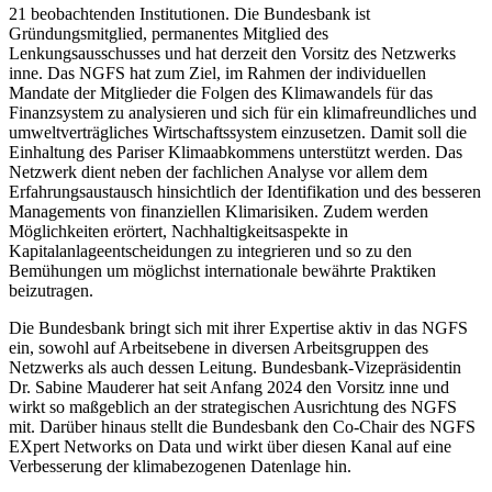
21 beobachtenden Institutionen. Die Bundesbank ist
Gründungsmitglied, permanentes Mitglied des
Lenkungsausschusses und hat derzeit den Vorsitz des Netzwerks
inne. Das
NGFS
hat zum Ziel, im Rahmen der individuellen
Mandate der Mitglieder die Folgen des Klimawandels für das
Finanzsystem zu analysieren und sich für ein klimafreundliches und
umweltverträgliches Wirtschaftssystem einzusetzen. Damit soll die
Einhaltung des Pariser Klimaabkommens unterstützt werden. Das
Netzwerk dient neben der fachlichen Analyse vor allem dem
Erfahrungsaustausch hinsichtlich der Identifikation und des besseren
Managements von finanziellen Klimarisiken. Zudem werden
Möglichkeiten erörtert, Nachhaltigkeitsaspekte in
Kapitalanlageentscheidungen zu integrieren und so zu den
Bemühungen um möglichst internationale bewährte Praktiken
beizutragen.
Die Bundesbank bringt sich mit ihrer Expertise aktiv in das
NGFS
ein, sowohl auf Arbeitsebene in diversen Arbeitsgruppen des
Netzwerks als auch dessen Leitung. Bundesbank-Vizepräsidentin
Dr. Sabine Mauderer hat seit Anfang 2024 den Vorsitz inne und
wirkt so maßgeblich an der strategischen Ausrichtung des
NGFS
mit. Darüber hinaus stellt die Bundesbank den
Co
‑
Chair
des
NGFS
EXpert Networks on Data
und wirkt über diesen Kanal auf eine
Verbesserung der klimabezogenen Datenlage hin.