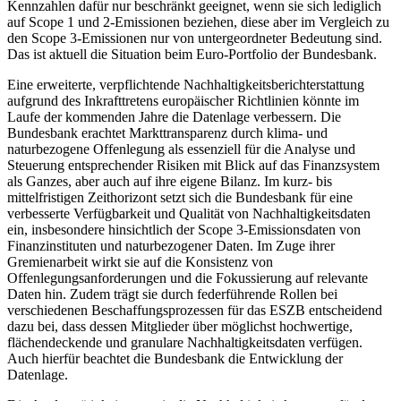
Kennzahlen dafür nur beschränkt geeignet, wenn sie sich lediglich
auf Scope 1 und 2-Emissionen beziehen, diese aber im Vergleich zu
den Scope 3-Emissionen nur von untergeordneter Bedeutung sind.
Das ist aktuell die Situation beim Euro-Portfolio der Bundesbank.
Eine erweiterte, verpflichtende Nachhaltigkeitsberichterstattung
aufgrund des Inkrafttretens europäischer Richtlinien könnte im
Laufe der kommenden Jahre die Datenlage verbessern. Die
Bundesbank erachtet Markttransparenz durch klima- und
naturbezogene Offenlegung als essenziell für die Analyse und
Steuerung entsprechender Risiken mit Blick auf das Finanzsystem
als Ganzes, aber auch auf ihre eigene Bilanz. Im kurz- bis
mittelfristigen Zeithorizont setzt sich die Bundesbank für eine
verbesserte Verfügbarkeit und Qualität von Nachhaltigkeitsdaten
ein, insbesondere hinsichtlich der Scope 3-Emissionsdaten von
Finanzinstituten und naturbezogener Daten. Im Zuge ihrer
Gremienarbeit wirkt sie auf die Konsistenz von
Offenlegungsanforderungen und die Fokussierung auf relevante
Daten hin. Zudem trägt sie durch federführende Rollen bei
verschiedenen Beschaffungsprozessen für das
ESZB
entscheidend
dazu bei, dass dessen Mitglieder über möglichst hochwertige,
flächendeckende und granulare Nachhaltigkeitsdaten verfügen.
Auch hierfür beachtet die Bundesbank die Entwicklung der
Datenlage.