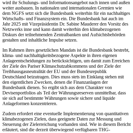
wird ihr Schulungs- und Informationsangebot nach innen und außen
weiter ausbauen. In nationalen und internationalen Gremien wie
dem
NGFS
setzt sich die Bundesbank weiterhin für ein nachhaltiges
Wirtschafts- und Finanzsystem ein. Die Bundesbank hat auch im
Jahr 2025 mit Vizepräsidentin Dr. Sabine Mauderer den Vorsitz des
Netzwerks inne und kann damit weiterhin den klimabezogenen
Diskurs der teilnehmenden Zentralbanken und Aufsichtsbehörden
gestalten und inhaltliche Impulse setzen.
Im Rahmen ihres gesetzlichen Mandats ist die Bundesbank bestrebt,
klima- und nachhaltigkeitsbezogene Aspekte in ihren eigenen
Anlageentscheidungen zu berücksichtigen, um damit zum Erreichen
der Ziele des Pariser Klimaschutzabkommens und der Ziele der
Treibhausgasneutralität der
EU
und der Bundesrepublik
Deutschland beizutragen. Dies muss stets im Einklang stehen mit
den eigentlichen Zwecken, denen die Finanzanlagen der
Bundesbank dienen. So ergibt sich aus dem Charakter von
Devisenportfolios als Teil der Währungsreserven unmittelbar, dass
sie sich auf bestimmte Währungen sowie sichere und liquide
Anlageformen konzentrieren.
Zudem erfordert eine eventuelle Implementierung von quantitativen
klimabezogenen Zielen, dass geeignete Daten zur Messung und
Steuerung der Zielerreichung vorhanden sind. Wie in diesem Bericht
erläutert, sind die derzeit überwiegend verfügbaren
THG
-