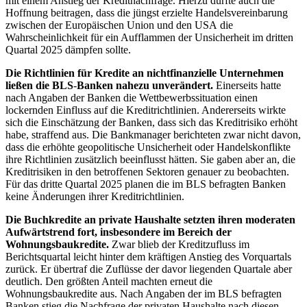
mit einem Anstieg der Kreditnachfrage. Hierzu dürfte auch die
Hoffnung beitragen, dass die jüngst erzielte Handelsvereinbarung
zwischen der Europäischen Union und den
USA
die
Wahrscheinlichkeit für ein Aufflammen der Unsicherheit im dritten
Quartal 2025 dämpfen sollte.
Die Richtlinien für Kredite an nichtfinanzielle Unternehmen
ließen die
BLS
-
Banken nahezu unverändert.
Einerseits hatte
nach Angaben der Banken die Wettbewerbssituation einen
lockernden Einfluss auf die Kreditrichtlinien. Andererseits wirkte
sich die Einschätzung der Banken, dass sich das Kreditrisiko erhöht
habe, straffend aus. Die Bankmanager berichteten zwar nicht davon,
dass die erhöhte geopolitische Unsicherheit oder Handelskonflikte
ihre Richtlinien zusätzlich beeinflusst hätten. Sie gaben aber an, die
Kreditrisiken in den betroffenen Sektoren genauer zu beobachten.
Für das dritte Quartal 2025 planen die im
BLS
befragten Banken
keine Änderungen ihrer Kreditrichtlinien.
Die Buchkredite an private Haushalte setzten ihren moderaten
Aufwärtstrend fort, insbesondere im Bereich der
Wohnungsbaukredite.
Zwar blieb der Kreditzufluss im
Berichtsquartal leicht hinter dem kräftigen Anstieg des Vorquartals
zurück. Er übertraf die Zuflüsse der davor liegenden Quartale aber
deutlich. Den größten Anteil machten erneut die
Wohnungsbaukredite aus. Nach Angaben der im
BLS
befragten
Banken stieg die Nachfrage der privaten Haushalte nach diesen