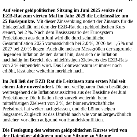
Auf seiner geldpolitischen Sitzung im Juni 2025 senkte der
EZB
-
Rat zum vierten Mal im Jahr 2025 die Leitzinssätze um
25 Basispunkte.
Mit dieser Zinssenkung notiert der Zinssatz für die
Einlagefazilität, mit dem der
EZB
-
Rat den geldpolitischen Kurs
steuert, bei 2 %. Nach dem Basisszenario der Eurosystem-
Projektionen aus dem Juni wird die durchschnittliche
Gesamtinflation 2025 voraussichtlich bei 2,0 %, 2026 bei 1,6 % und
2027 bei 2,0 % liegen. Auch die meisten Messgrößen der zugrunde
liegenden Inflation deuten darauf hin, dass sich die Inflation
nachhaltig im Bereich des mittelfristigen Zielwerts des
EZB
-
Rats
von 2 % einpendeln wird. Das Lohnwachstum ist immer noch
erhöht, lässt aber weiterhin merklich nach.
Im Juli ließ der
EZB
-
Rat die Leitzinsen zum ersten Mal seit
einem Jahr unverändert.
Die neu verfügbaren Daten bestätigten
weitestgehend die Inflationsaussichten aus der Basisline der Juni-
Projektionen: Die Inflation liegt zurzeit weiterhin beim
mittelfristigen Zielwert von 2 %, der binnenwirtschaftliche
Preisdruck hat weiter nachgelassen, und die Löhne steigen
langsamer. Zugleich ist das Umfeld nach wie vor außergewöhnlich
unsicher, vor allem aufgrund von Handelskonflikten.
Die Festlegung des weiteren geldpolitischen Kurses wird von
der Datenlage abhängen und von Sitzung zu Sitzung