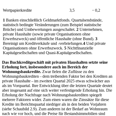
Wertpapierkredite
3,5
− 0,2
1
Banken einschließlich Geldmarktfonds. Quartalsendstände,
statistisch bedingte Veränderungen (zum Beispiel statistische
Brüche) und Umbewertungen ausgeschaltet.
2
Unternehmen,
private Haushalte (sowie private Organisationen ohne
Erwerbszweck) und öffentliche Haushalte (ohne Bund).
3
Bereinigt um Kreditverkäufe und
-verbriefungen.
4
Und private
Organisationen ohne Erwerbszweck.
5
Nichtfinanzielle
Kapitalgesellschaften und Quasi-Kapitalgesellschaften.
Das Buchkreditgeschäft mit privaten Haushalten setzte seine
Erholung fort, insbesondere auch im Bereich der
Wohnungsbaukredite.
Zwar fielen die Zuflüsse zu den
Wohnungsbaukrediten – dem treibenden Faktor bei den Krediten an
private Haushalte – im zweiten Quartal 2025 etwas schwächer aus
als im Vorquartal. Ihre Entwicklung über die letzten Quartale deutet
aber insgesamt auf eine sich weiter verfestigende Erholung hin. Die
Erholung der Nachfrage nach Wohnungsbaukrediten spiegelt
mehrere Faktoren wider. Zum einen waren die Zinssätze für diese
Kredite im Berichtsquartal niedriger als in den beiden Vorjahren
(siehe Schaubild 2.9). Zum anderen ist der Bedarf an Wohnraum
nach wie vor hoch, und die Preise für Bestandsimmobilien sind