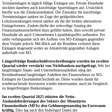
Termineinlagen in täglich fällige Einlagen um. Private Haushalte
stockten daneben auch kurzfristige Spareinlagen auf. Ursächlich
hierfür war die Zinskonstellation: Die Zinssätze für kurzfristige
Termineinlagen sanken im Zuge der geldpolitischen
Leitzinssenkungen erneut stärker als die der beiden alternativen
Einlageformen. Zudem dürfte der zeitweilige Anstieg der
Finanzmarktunsicherheit dazu geführt haben, dass sowohl private
Haushalte als auch Unternehmen Liquiditätspuffer aufbauten. Per
saldo verlangsamte sich der Aufbau von
M3
-
Einlagen gegenüber
dem Vorjahr jedoch: Mit Blick auf die Renditen verloren diese
Einlagen insgesamt weiter an Attraktivität gegenüber Anlagen
außerhalb von
M3
.
Längerfristige Bankschuldverschreibungen wurden im zweiten
Quartal wieder verstärkt von Nichtbanken nachgefragt.
Wie bei
langfristigen Staats- und Unternehmensanleihen stieg der
Renditeabstand langfristiger Anleihen des Finanzsektors zu
M3
-
Einlagen im Quartalsdurchschnitt an. Diese wurden damit für
renditesuchende Investoren wieder interessanter, auch im Vergleich
zu längerfristigen Bankeinlagen.
Im zweiten Quartal 2025 stützten die Netto-
Auslandsforderungen des Sektors der Monetären
Finanzinstitute
(
MFIs
)
den Geldmengenanstieg im Euroraum
kräftig.
Dies lag nach den bisherigen Daten der