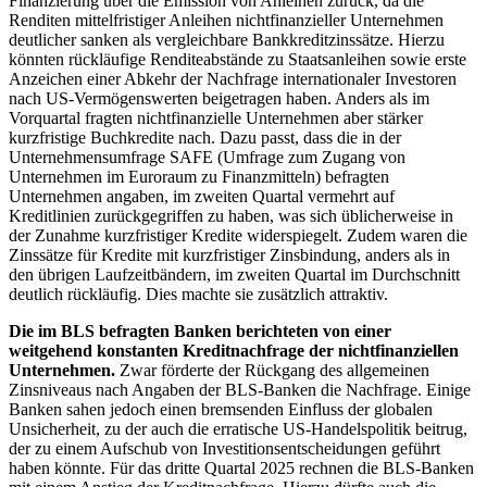
Finanzierung über die Emission von Anleihen zurück, da die
Renditen mittelfristiger Anleihen nichtfinanzieller Unternehmen
deutlicher sanken als vergleichbare Bankkreditzinssätze. Hierzu
könnten rückläufige Renditeabstände zu Staatsanleihen sowie erste
Anzeichen einer Abkehr der Nachfrage internationaler Investoren
nach
US
-
Vermögenswerten beigetragen haben. Anders als im
Vorquartal fragten nichtfinanzielle Unternehmen aber stärker
kurzfristige Buchkredite nach. Dazu passt, dass die in der
Unternehmensumfrage
SAFE
(Umfrage zum Zugang von
Unternehmen im Euroraum zu Finanzmitteln) befragten
Unternehmen angaben, im zweiten Quartal vermehrt auf
Kreditlinien zurückgegriffen zu haben, was sich üblicherweise in
der Zunahme kurzfristiger Kredite widerspiegelt. Zudem waren die
Zinssätze für Kredite mit kurzfristiger Zinsbindung, anders als in
den übrigen Laufzeitbändern, im zweiten Quartal im Durchschnitt
deutlich rückläufig. Dies machte sie zusätzlich attraktiv.
Die im
BLS
befragten Banken berichteten von einer
weitgehend konstanten Kreditnachfrage der nichtfinanziellen
Unternehmen.
Zwar förderte der Rückgang des allgemeinen
Zinsniveaus nach Angaben der
BLS
-
Banken die Nachfrage. Einige
Banken sahen jedoch einen bremsenden Einfluss der globalen
Unsicherheit, zu der auch die erratische
US
-
Handelspolitik beitrug,
der zu einem Aufschub von Investitionsentscheidungen geführt
haben könnte. Für das dritte Quartal 2025 rechnen die
BLS
-
Banken