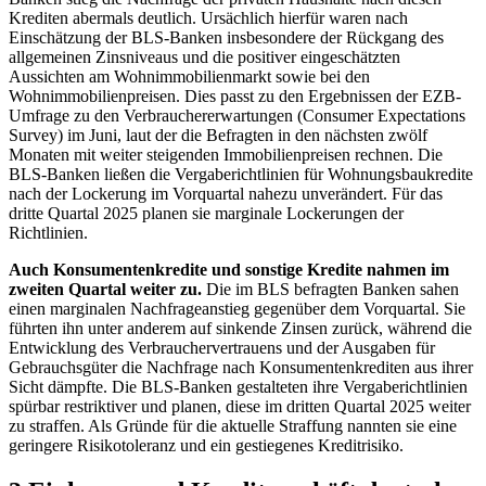
Krediten abermals deutlich. Ursächlich hierfür waren nach
Einschätzung der
BLS
-
Banken insbesondere der Rückgang des
allgemeinen Zinsniveaus und die positiver eingeschätzten
Aussichten am Wohnimmobilienmarkt sowie bei den
Wohnimmobilienpreisen. Dies passt zu den Ergebnissen der
EZB
-
Umfrage zu den Verbrauchererwartungen (
Consumer Expectations
Survey
) im Juni, laut der die Befragten in den nächsten zwölf
Monaten mit weiter steigenden Immobilienpreisen rechnen. Die
BLS
-
Banken ließen die Vergaberichtlinien für Wohnungsbaukredite
nach der Lockerung im Vorquartal nahezu unverändert. Für das
dritte Quartal 2025 planen sie marginale Lockerungen der
Richtlinien.
Auch Konsumentenkredite und sonstige Kredite nahmen im
zweiten Quartal weiter zu.
Die im
BLS
befragten Banken sahen
einen marginalen Nachfrageanstieg gegenüber dem Vorquartal. Sie
führten ihn unter anderem auf sinkende Zinsen zurück, während die
Entwicklung des Verbrauchervertrauens und der Ausgaben für
Gebrauchsgüter die Nachfrage nach Konsumentenkrediten aus ihrer
Sicht dämpfte. Die
BLS
-
Banken gestalteten ihre Vergaberichtlinien
spürbar restriktiver und planen, diese im dritten Quartal 2025 weiter
zu straffen. Als Gründe für die aktuelle Straffung nannten sie eine
geringere Risikotoleranz und ein gestiegenes Kreditrisiko.