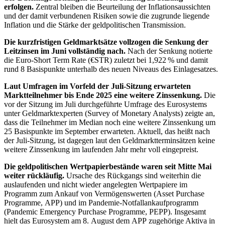
erfolgen.
Zentral bleiben die Beurteilung der Inflationsaussichten
und der damit verbundenen Risiken sowie die zugrunde liegende
Inflation und die Stärke der geldpolitischen Transmission.
Die kurzfristigen Geldmarktsätze vollzogen die Senkung der
Leitzinsen im Juni vollständig nach.
Nach der Senkung notierte
die
Euro-Short Term Rate
(
€STR
)
zuletzt bei 1,922 % und damit
rund 8 Basispunkte unterhalb des neuen Niveaus des Einlagesatzes.
Laut Umfragen im Vorfeld der Juli-Sitzung erwarteten
Marktteilnehmer bis Ende 2025 eine weitere Zinssenkung.
Die
vor der Sitzung im Juli durchgeführte Umfrage des Eurosystems
unter Geldmarktexperten (
Survey of Monetary Analysts
) zeigte an,
dass die Teilnehmer im Median noch eine weitere Zinssenkung um
25 Basispunkte im September erwarteten. Aktuell, das heißt nach
der Juli-Sitzung, ist dagegen laut den Geldmarktterminsätzen keine
weitere Zinssenkung im laufenden Jahr mehr voll eingepreist.
Die geldpolitischen Wertpapierbestände waren seit Mitte Mai
weiter rückläufig.
Ursache des Rückgangs sind weiterhin die
auslaufenden und nicht wieder angelegten Wertpapiere im
Programm zum Ankauf von Vermögenswerten (
Asset Purchase
Programme
,
APP
)
und im Pandemie-Notfallankaufprogramm
(
Pandemic Emergency Purchase Programme
,
PEPP
).
Insgesamt
hielt das Eurosystem am 8. August dem
APP
zugehörige Aktiva in