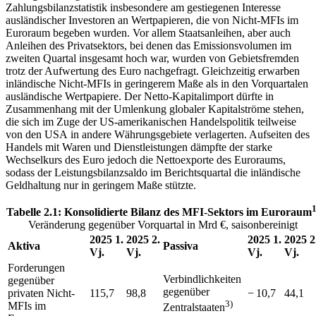
Zahlungsbilanzstatistik insbesondere am gestiegenen Interesse
ausländischer Investoren an Wertpapieren, die von Nicht-
MFIs
im
Euroraum begeben wurden. Vor allem Staatsanleihen, aber auch
Anleihen des Privatsektors, bei denen das Emissionsvolumen im
zweiten Quartal insgesamt hoch war, wurden von Gebietsfremden
trotz der Aufwertung des Euro nachgefragt. Gleichzeitig erwarben
inländische Nicht-
MFIs
in geringerem Maße als in den Vorquartalen
ausländische Wertpapiere. Der Netto-Kapitalimport dürfte in
Zusammenhang mit der Umlenkung globaler Kapitalströme stehen,
die sich im Zuge der
US
-
amerikanischen Handelspolitik teilweise
von den
USA
in andere Währungsgebiete verlagerten. Aufseiten des
Handels mit Waren und Dienstleistungen dämpfte der starke
Wechselkurs des Euro jedoch die Nettoexporte des Euroraums,
sodass der Leistungsbilanzsaldo im Berichtsquartal die inländische
Geldhaltung nur in geringem Maße stützte.
1
Tabelle 2.1: Konsolidierte Bilanz des
MFI
-
Sektors im Euroraum
Veränderung gegenüber Vorquartal in Mrd €, saisonbereinigt
2025 1.
2025 2.
2025 1.
2025 2
Aktiva
Passiva
Vj.
Vj.
Vj.
Vj.
Forderungen
Verbindlichkeiten
gegenüber
gegenüber
privaten Nicht-
115,7
98,8
− 10,7
44,1
3)
MFIs im
Zentralstaaten