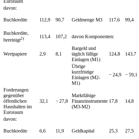
Euroraum
davon:
Buchkredite
112,9
90,7
Geldmenge
M3
117,6
99,4
Buchkredite,
113,4
107,2
davon Komponenten:
2)
bereinigt
Bargeld und
Wertpapiere
2,9
8,1
täglich fällige
124,8
143,7
Einlagen
(
M1
)
Übrige
kurzfristige
− 24,9
− 59,1
Einlagen
(
M2
-
M1
)
Forderungen
gegenüber
Marktfähige
öffentlichen
32,1
− 27,8
Finanzinstrumente
17,8
14,8
Haushalten im
(
M3
-
M2
)
Euroraum
davon:
Buchkredite
6,6
11,9
Geldkapital
25,3
27,5