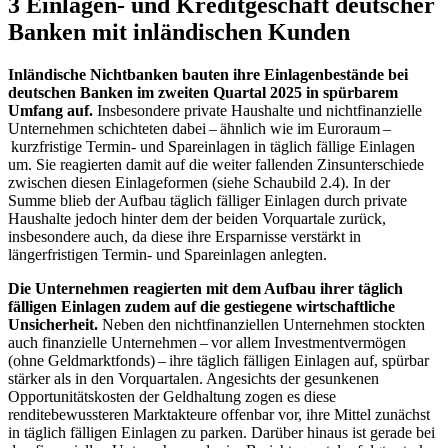
3 Einlagen- und Kreditgeschäft deutscher
Banken mit inländischen Kunden
Inländische Nichtbanken bauten ihre Einlagenbestände bei
deutschen Banken im zweiten Quartal 2025 in spürbarem
Umfang auf.
Insbesondere private Haushalte und nichtfinanzielle
Unternehmen schichteten dabei – ähnlich wie im Euroraum –
kurzfristige Termin- und Spareinlagen in täglich fällige Einlagen
um. Sie reagierten damit auf die weiter fallenden Zinsunterschiede
zwischen diesen Einlageformen (siehe Schaubild 2.4). In der
Summe blieb der Aufbau täglich fälliger Einlagen durch private
Haushalte jedoch hinter dem der beiden Vorquartale zurück,
insbesondere auch, da diese ihre Ersparnisse verstärkt in
längerfristigen Termin- und Spareinlagen anlegten.
Die Unternehmen reagierten mit dem Aufbau ihrer täglich
fälligen Einlagen zudem auf die gestiegene wirtschaftliche
Unsicherheit.
Neben den nichtfinanziellen Unternehmen stockten
auch finanzielle Unternehmen – vor allem Investmentvermögen
(ohne Geldmarktfonds) – ihre täglich fälligen Einlagen auf, spürbar
stärker als in den Vorquartalen. Angesichts der gesunkenen
Opportunitätskosten der Geldhaltung zogen es diese
renditebewussteren Marktakteure offenbar vor, ihre Mittel zunächst
in täglich fälligen Einlagen zu parken. Darüber hinaus ist gerade bei