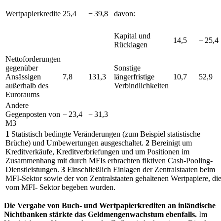
Wertpapierkredite
25,4
− 39,8
davon:
Kapital und
14,5
− 25,4
Rücklagen
Nettoforderungen
gegenüber
Sonstige
Ansässigen
7,8
131,3
längerfristige
10,7
52,9
außerhalb des
Verbindlichkeiten
Euroraums
Andere
Gegenposten von
− 23,4
− 31,3
M3
1
Statistisch bedingte Veränderungen (zum Beispiel statistische
Brüche) und Umbewertungen ausgeschaltet.
2
Bereinigt um
Kreditverkäufe, Kreditverbriefungen und um Positionen im
Zusammenhang mit durch
MFIs
erbrachten fiktiven Cash-Pooling-
Dienstleistungen.
3
Einschließlich Einlagen der Zentralstaaten beim
MFI
-
Sektor sowie der von Zentralstaaten gehaltenen Wertpapiere, di
vom
MFI
-
Sektor begeben wurden.
Die Vergabe von Buch- und Wertpapierkrediten an inländische
Nichtbanken stärkte das Geldmengenwachstum ebenfalls.
Im