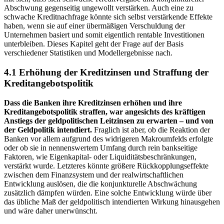
Abschwung gegenseitig ungewollt verstärken. Auch eine zu
schwache Kreditnachfrage könnte sich selbst verstärkende Effekte
haben, wenn sie auf einer übermäßigen Verschuldung der
Unternehmen basiert und somit eigentlich rentable Investitionen
unterbleiben. Dieses Kapitel geht der Frage auf der Basis
verschiedener Statistiken und Modellergebnisse nach.
4.1 Erhöhung der Kreditzinsen und Straffung der
Kreditangebotspolitik
Dass die Banken ihre Kreditzinsen erhöhen und ihre
Kreditangebotspolitik straffen, war angesichts des kräftigen
Anstiegs der geldpolitischen Leitzinsen zu erwarten – und von
der Geldpolitik intendiert.
Fraglich ist aber, ob die Reaktion der
Banken vor allem aufgrund des widrigeren Makroumfelds erfolgte
oder ob sie in nennenswertem Umfang durch rein bankseitige
Faktoren, wie Eigenkapital- oder Liquiditätsbeschränkungen,
verstärkt wurde. Letzteres könnte größere Rückkopplungseffekte
zwischen dem Finanzsystem und der realwirtschaftlichen
Entwicklung auslösen, die die konjunkturelle Abschwächung
zusätzlich dämpfen würden. Eine solche Entwicklung würde über
das übliche Maß der geldpolitisch intendierten Wirkung hinausgehen
und wäre daher unerwünscht.