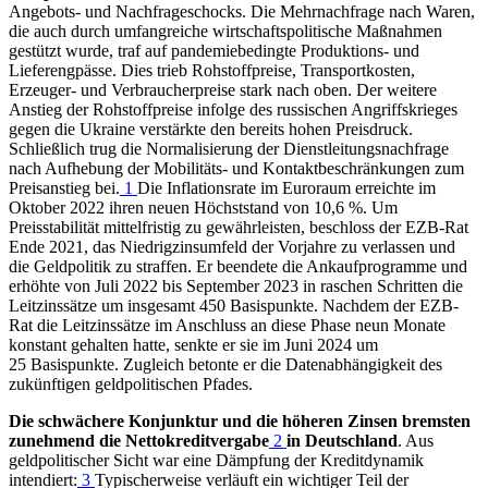
Angebots- und Nachfrageschocks. Die Mehrnachfrage nach Waren,
die auch durch umfangreiche wirtschaftspolitische Maßnahmen
gestützt wurde, traf auf pandemiebedingte Produktions- und
Lieferengpässe. Dies trieb Rohstoffpreise, Transportkosten,
Erzeuger- und Verbraucherpreise stark nach oben. Der weitere
Anstieg der Rohstoffpreise infolge des russischen Angriffskrieges
gegen die Ukraine verstärkte den bereits hohen Preisdruck.
Schließlich trug die Normalisierung der Dienstleitungsnachfrage
nach Aufhebung der Mobilitäts- und Kontaktbeschränkungen zum
Preisanstieg bei.
1
Die Inflationsrate im Euroraum erreichte im
Oktober 2022 ihren neuen Höchststand von 10,6 %. Um
Preisstabilität mittelfristig zu gewährleisten, beschloss der
EZB
-
Rat
Ende 2021, das Niedrigzinsumfeld der Vorjahre zu verlassen und
die Geldpolitik zu straffen. Er beendete die Ankaufprogramme und
erhöhte von Juli 2022 bis September 2023 in raschen Schritten die
Leitzinssätze um insgesamt 450 Basispunkte. Nachdem der
EZB
-
Rat die Leitzinssätze im Anschluss an diese Phase neun Monate
konstant gehalten hatte, senkte er sie im Juni 2024 um
25 Basispunkte. Zugleich betonte er die Datenabhängigkeit des
zukünftigen geldpolitischen Pfades.
Die schwächere Konjunktur und die höheren Zinsen bremsten
zunehmend die Nettokreditvergabe
2
in Deutschland
. Aus
geldpolitischer Sicht war eine Dämpfung der Kreditdynamik
intendiert:
3
Typischerweise verläuft ein wichtiger Teil der