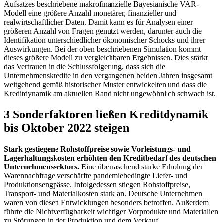
Aufsatzes beschriebene makrofinanzielle Bayesianische
VAR
-
Modell eine größere Anzahl monetärer, finanzieller und
realwirtschaftlicher Daten. Damit kann es für Analysen einer
größeren Anzahl von Fragen genutzt werden, darunter auch die
Identifikation unterschiedlicher ökonomischer Schocks und ihrer
Auswirkungen. Bei der oben beschriebenen Simulation kommt
dieses größere Modell zu vergleichbaren Ergebnissen. Dies stärkt
das Vertrauen in die Schlussfolgerung, dass sich die
Unternehmenskredite in den vergangenen beiden Jahren insgesamt
weitgehend gemäß historischer Muster entwickelten und dass die
Kreditdynamik am aktuellen Rand nicht ungewöhnlich schwach ist.
3 Sonderfaktoren ließen Kreditdynamik
bis Oktober 2022 steigen
Stark gestiegene Rohstoffpreise sowie Vorleistungs- und
Lagerhaltungskosten erhöhten den Kreditbedarf des deutschen
Unternehmenssektors.
Eine überraschend starke Erholung der
Warennachfrage verschärfte pandemiebedingte Liefer- und
Produktionsengpässe. Infolgedessen stiegen Rohstoffpreise,
Transport- und Materialkosten stark an. Deutsche Unternehmen
waren von diesen Entwicklungen besonders betroffen. Außerdem
führte die Nichtverfügbarkeit wichtiger Vorprodukte und Materialien
zu Störungen in der Produktion und dem Verkauf.