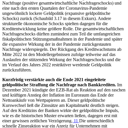
Nachfrage (positive gesamtwirtschaftliche Nachfrageschocks) und
eine nach den ersten Quartalen der Coronavirus-Pandemie
ungewöhnlich lockere Geldpolitik (expansive geldpolitische
Schocks) zurück (Schaubild 3.17 in diesem Exkurs). Andere
strukturelle ökonomische Schocks spielten dagegen für die
Kreditentwicklung keine größere Rolle. Die gesamtwirtschaftlichen
Nachfrageschocks dürften zumindest zum Teil die umfangreichen
fiskalpolitischen Stützungsmaßnahmen in der Pandemie und später
die expansive Wirkung der in der Pandemie zurückgestauten
Nachfrage widerspiegeln. Der Rückgang des Kreditwachstums ab
Mitte 2022 ist den Modellergebnissen zufolge teilweise auf das
Auslaufen der stützenden Wirkung der Nachfrageschocks und die
im Verlauf des Jahres 2022 restriktiver werdende Geldpolitik
zurückzuführen.
Kurzfristig verstärkte auch die Ende 2021 eingeleitete
geldpolitische Straffung die Nachfrage nach Bankkrediten.
Im
Dezember 2021 kündigte der
EZB
-
Rat als Reaktion auf den raschen
und kräftigen Anstieg der Inflation im Euroraum das Ende der
Nettoankäufe von Wertpapieren an. Dieser geldpolitische
Kurswechsel ließ die Zinssätze am Kapitalmarkt deutlich steigen.
Auf den Kreditzins der Banken wirkte der geldpolitische Impuls,
wie es die historischen Muster erwarten ließen, dagegen erst mit
einer gewissen zeitlichen Verzögerung.
11
Die unterschiedlich
schnelle Zinsreaktion war ein Anreiz für Unternehmen mit