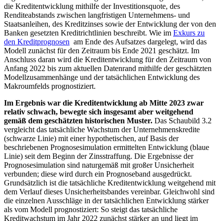
die Kreditentwicklung mithilfe der Investitionsquote, des
Renditeabstands zwischen langfristigen Unternehmens- und
Staatsanleihen, des Kreditzinses sowie der Entwicklung der von den
Banken gesetzten Kreditrichtlinien beschreibt. Wie im
Exkurs zu
den Kreditprognosen
am Ende des Aufsatzes dargelegt, wird das
Modell zunächst für den Zeitraum bis Ende 2021 geschätzt. Im
Anschluss daran wird die Kreditentwicklung für den Zeitraum von
Anfang 2022 bis zum aktuellen Datenrand mithilfe der geschätzten
Modellzusammenhänge und der tatsächlichen Entwicklung des
Makroumfelds prognostiziert.
Im Ergebnis war die Kreditentwicklung ab Mitte 2023 zwar
relativ schwach, bewegte sich insgesamt aber weitgehend
gemäß dem geschätzten historischen Muster.
Das Schaubild 3.2
vergleicht das tatsächliche Wachstum der Unternehmenskredite
(schwarze Linie) mit einer hypothetischen, auf Basis der
beschriebenen Prognosesimulation ermittelten Entwicklung (blaue
Linie) seit dem Beginn der Zinsstraffung. Die Ergebnisse der
Prognosesimulation sind naturgemäß mit großer Unsicherheit
verbunden; diese wird durch ein Prognoseband ausgedrückt.
Grundsätzlich ist die tatsächliche Kreditentwicklung weitgehend mit
dem Verlauf dieses Unsicherheitsbandes vereinbar. Gleichwohl sind
die einzelnen Ausschläge in der tatsächlichen Entwicklung stärker
als vom Modell prognostiziert: So steigt das tatsächliche
Kreditwachstum im Jahr 2022 zunächst stärker an und liegt im