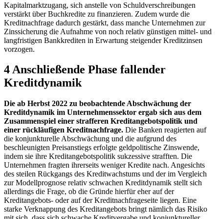
Kapitalmarktzugang, sich anstelle von Schuldverschreibungen
verstärkt über Buchkredite zu finanzieren. Zudem wurde die
Kreditnachfrage dadurch gestärkt, dass manche Unternehmen zur
Zinssicherung die Aufnahme von noch relativ günstigen mittel- und
langfristigen Bankkrediten in Erwartung steigender Kreditzinsen
vorzogen.
4 Anschließende Phase fallender
Kreditdynamik
Die ab Herbst 2022 zu beobachtende Abschwächung der
Kreditdynamik im Unternehmenssektor ergab sich aus dem
Zusammenspiel einer strafferen Kreditangebotspolitik und
einer rückläufigen Kreditnachfrage.
Die Banken reagierten auf
die konjunkturelle Abschwächung und die aufgrund des
beschleunigten Preisanstiegs erfolgte geldpolitische Zinswende,
indem sie ihre Kreditangebotspolitik sukzessive strafften. Die
Unternehmen fragten ihrerseits weniger Kredite nach. Angesichts
des steilen Rückgangs des Kreditwachstums und der im Vergleich
zur Modellprognose relativ schwachen Kreditdynamik stellt sich
allerdings die Frage, ob die Gründe hierfür eher auf der
Kreditangebots- oder auf der Kreditnachfrageseite liegen. Eine
starke Verknappung des Kreditangebots bringt nämlich das Risiko
mit sich, dass sich schwache Kreditvergabe und konjunktureller