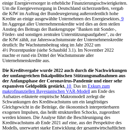
einige Energieversorger in erhebliche Finanzierungsschwierigkeiten.
Um die Energieversorgung in Deutschland sicherzustellen, vergab
die
KfW
im Auftrag der Bundesregierung außerordentlich hohe
Kredite an einige ausgewählte Unternehmen des Energiesektors.
9
Im Aggregat aller Unternehmenskredite wird dies an dem steilen
Anstieg des Beitrags der Bankengruppe "Banken mit Sonder-,
Förder- und sonstigen zentralen Unterstützungsaufgaben", zu der
die
KfW
zählt, zur Jahreswachstumsrate der Unternehmenskredite
deutlich: Ihr Wachstumsbeitrag stieg im Jahr 2022 um
4½ Prozentpunkte (siehe Schaubild 3.1). Im November 2022
machte er rund ein Drittel der Wachstumsrate aller
Unternehmenskredite aus.
Die Kreditvergabe wurde 2022 auch durch die Nachwirkungen
der umfangreichen fiskalpolitischen Stützungsmaßnahmen aus
der Anfangsphase der Coronavirus-Pandemie und einer sehr
expansiven Geldpolitik gestärkt.
10
Das im
Exkurs
zum
makrofinanziellen Bayesianischen
VAR
-
Modell
am Ende des
Aufsatzes
erläuterte empirische Makromodell zerlegt die
Schwankungen des Kreditwachstums um ein langfristiges
Gleichgewicht in die Beiträge, die ökonomisch interpretierbaren
exogenen Impulsen,
das heißt
strukturellen Schocks, zugeordnet
werden können.
Die Analyse führt die Beschleunigung des
Kreditwachstums ab Ende 2021 auf eine, aus der Perspektive des
Modells, unerwartet starke Entwicklung der gesamtwirtschaftlichen