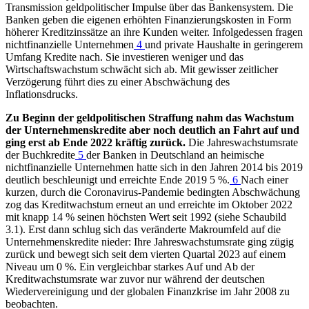
Transmission geldpolitischer Impulse über das Bankensystem. Die
Banken geben die eigenen erhöhten Finanzierungskosten in Form
höherer Kreditzinssätze an ihre Kunden weiter. Infolgedessen fragen
nichtfinanzielle Unternehmen
4
und private Haushalte in geringerem
Umfang Kredite nach. Sie investieren weniger und das
Wirtschaftswachstum schwächt sich ab. Mit gewisser zeitlicher
Verzögerung führt dies zu einer Abschwächung des
Inflationsdrucks.
Zu Beginn der geldpolitischen Straffung nahm das Wachstum
der Unternehmenskredite aber noch deutlich an Fahrt auf und
ging erst ab Ende 2022 kräftig zurück.
Die Jahreswachstumsrate
der Buchkredite
5
der Banken in Deutschland an heimische
nichtfinanzielle Unternehmen hatte sich in den Jahren 2014 bis 2019
deutlich beschleunigt und erreichte Ende 2019 5 %.
6
Nach einer
kurzen, durch die Coronavirus-Pandemie bedingten Abschwächung
zog das Kreditwachstum erneut an und erreichte im Oktober 2022
mit knapp 14 % seinen höchsten Wert seit 1992 (siehe Schaubild
3.1). Erst dann schlug sich das veränderte Makroumfeld auf die
Unternehmenskredite nieder: Ihre Jahreswachstumsrate ging zügig
zurück und bewegt sich seit dem vierten Quartal 2023 auf einem
Niveau um 0 %. Ein vergleichbar starkes Auf und Ab der
Kreditwachstumsrate war zuvor nur während der deutschen
Wiedervereinigung und der globalen Finanzkrise im Jahr 2008 zu
beobachten.