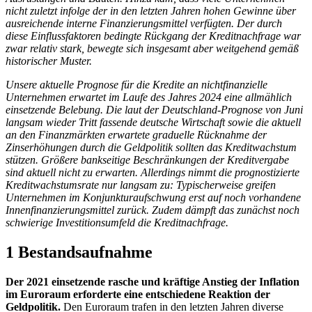
nicht zuletzt infolge der in den letzten Jahren hohen Gewinne über
ausreichende interne Finanzierungsmittel verfügten. Der durch
diese Einflussfaktoren bedingte Rückgang der Kreditnachfrage war
zwar relativ stark, bewegte sich insgesamt aber weitgehend gemäß
historischer Muster.
Unsere aktuelle Prognose für die Kredite an nichtfinanzielle
Unternehmen erwartet im Laufe des Jahres 2024 eine allmählich
einsetzende Belebung. Die laut der Deutschland-Prognose von Juni
langsam wieder Tritt fassende deutsche Wirtschaft sowie die aktuell
an den Finanzmärkten erwartete graduelle Rücknahme der
Zinserhöhungen durch die Geldpolitik sollten das Kreditwachstum
stützen. Größere bankseitige Beschränkungen der Kreditvergabe
sind aktuell nicht zu erwarten. Allerdings nimmt die prognostizierte
Kreditwachstumsrate nur langsam zu: Typischerweise greifen
Unternehmen im Konjunkturaufschwung erst auf noch vorhandene
Innenfinanzierungsmittel zurück. Zudem dämpft das zunächst noch
schwierige Investitionsumfeld die Kreditnachfrage.
1 Bestandsaufnahme
Der 2021 einsetzende rasche und kräftige Anstieg der Inflation
im Euroraum erforderte eine entschiedene Reaktion der
Geldpolitik.
Den Euroraum trafen in den letzten Jahren diverse