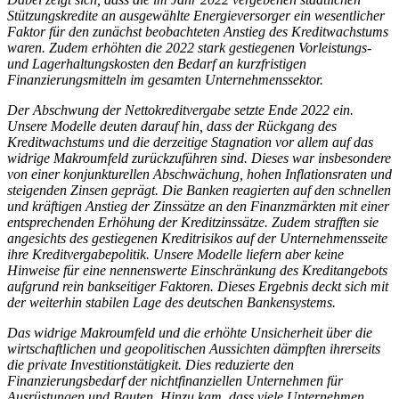
Stützungskredite an ausgewählte Energieversorger ein wesentlicher
Faktor für den zunächst beobachteten Anstieg des Kreditwachstums
waren. Zudem erhöhten die 2022 stark gestiegenen Vorleistungs-
und Lagerhaltungskosten den Bedarf an kurzfristigen
Finanzierungsmitteln im gesamten Unternehmenssektor.
Der Abschwung der Nettokreditvergabe setzte Ende 2022 ein.
Unsere Modelle deuten darauf hin, dass der Rückgang des
Kreditwachstums und die derzeitige Stagnation vor allem auf das
widrige Makroumfeld zurückzuführen sind. Dieses war insbesondere
von einer konjunkturellen Abschwächung, hohen Inflationsraten und
steigenden Zinsen geprägt. Die Banken reagierten auf den schnellen
und kräftigen Anstieg der Zinssätze an den Finanzmärkten mit einer
entsprechenden Erhöhung der Kreditzinssätze. Zudem strafften sie
angesichts des gestiegenen Kreditrisikos auf der Unternehmensseite
ihre Kreditvergabepolitik. Unsere Modelle liefern aber keine
Hinweise für eine nennenswerte Einschränkung des Kreditangebots
aufgrund rein bankseitiger Faktoren. Dieses Ergebnis deckt sich mit
der weiterhin stabilen Lage des deutschen Bankensystems.
Das widrige Makroumfeld und die erhöhte Unsicherheit über die
wirtschaftlichen und geopolitischen Aussichten dämpften ihrerseits
die private Investitionstätigkeit. Dies reduzierte den
Finanzierungsbedarf der nichtfinanziellen Unternehmen für
Ausrüstungen und Bauten. Hinzu kam, dass viele Unternehmen