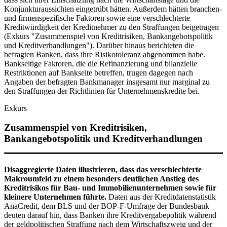
Konjunkturaussichten eingetrübt hätten. Außerdem hätten branchen-
und firmenspezifische Faktoren sowie eine verschlechterte
Kreditwürdigkeit der Kreditnehmer zu den Straffungen beigetragen
(Exkurs "Zusammenspiel von Kreditrisiken, Bankangebotspolitik
und Kreditverhandlungen"). Darüber hinaus berichteten die
befragten Banken, dass ihre Risikotoleranz abgenommen habe.
Bankseitige Faktoren, die die Refinanzierung und bilanzielle
Restriktionen auf Bankseite betreffen, trugen dagegen nach
Angaben der befragten Bankmanager insgesamt nur marginal zu
den Straffungen der Richtlinien für Unternehmenskredite bei.
Exkurs
Zusammenspiel von Kreditrisiken,
Bankangebotspolitik und Kreditverhandlungen
Disaggregierte Daten illustrieren, dass das verschlechterte
Makroumfeld zu einem besonders deutlichen Anstieg des
Kreditrisikos für Bau- und Immobilienunternehmen sowie für
kleinere Unternehmen führte.
Daten aus der Kreditdatenstatistik
AnaCredit, dem
BLS
und der BOP-F-Umfrage der Bundesbank
deuten darauf hin, dass Banken ihre Kreditvergabepolitik während
der geldpolitischen Straffung nach dem Wirtschaftszweig und der