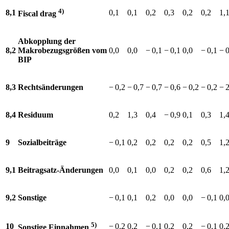
4)
8,1
0,1
0,1
0,2
0,3
0,2
0,2
1,
Fiscal
drag
Abkopplung der
8,2
Makrobezugsgrößen vom
0,0
0,0
−⁠ 0,1
−⁠ 0,1
0,0
−⁠ 0,1
−⁠ 
BIP
8,3
Rechtsänderungen
−⁠ 0,2
−⁠ 0,7
−⁠ 0,7
−⁠ 0,6
−⁠ 0,2
−⁠ 0,2
−⁠ 
8,4
Residuum
0,2
1,3
0,4
−⁠ 0,9
0,1
0,3
1,
9
Sozialbeiträge
−⁠ 0,1
0,2
0,2
0,2
0,2
0,5
1,
9,1
Beitragsatz-Änderungen
0,0
0,1
0,0
0,2
0,2
0,6
1,
9,2
Sonstige
−⁠ 0,1
0,1
0,2
0,0
0,0
−⁠ 0,1
0,
5)
10
−⁠ 0,2
0,2
−⁠ 0,1
0,2
0,2
−⁠ 0,1
0,
Sonstige
Einnahmen