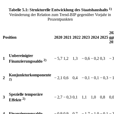
1)
Tabelle 5.1: Strukturelle Entwicklung des Staatshaushalts
Veränderung der Relation zum Trend-
BIP
gegenüber Vorjahr in
Prozentpunkten
20
Position
2020
2021
2022
2023
2024
2025
gg
20
Unbereinigter
1
−⁠ 5,7
1,2
1,3
−⁠ 0,6
−⁠ 0,2
0,3
−⁠ 
2)
Finanzierungssaldo
Konjunkturkomponente
2
−⁠ 2,1
0,6
0,4
−⁠ 0,1
−⁠ 0,1
−⁠ 0,3
−⁠ 
2)
Spezielle temporäre
3
−⁠ 2,7
−⁠ 0,3
0,1
1,1
1,0
0,8
0,
2)
Effekte
4
Finanzierungssaldo
−⁠ 0,9
0,9
0,7
−⁠ 1,7
−⁠ 1,0
−⁠ 0,1
−⁠ 