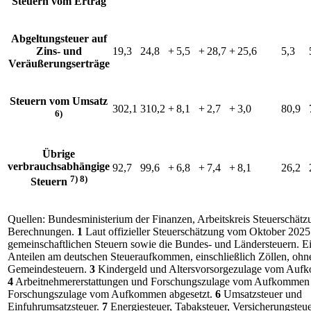
Steuern vom Ertrag
Abgeltungsteuer auf
Zins- und
19,3
24,8
+⁠ 5,5
+⁠ 28,7
+⁠ 25,6
5,3
Veräußerungserträge
Steuern vom Umsatz
302,1
310,2
+⁠ 8,1
+⁠ 2,7
+⁠ 3,0
80,9
6)
Übrige
verbrauchsabhängige
92,7
99,6
+⁠ 6,8
+⁠ 7,4
+⁠ 8,1
26,2
7) 8)
Steuern
Quellen: Bundesministerium der Finanzen, Arbeitskreis Steuerschät
Berechnungen.
1
Laut offizieller Steuerschätzung vom Oktober 202
gemeinschaftlichen Steuern sowie die Bundes- und Ländersteuern. E
Anteilen am deutschen Steueraufkommen, einschließlich Zöllen, ohne
Gemeindesteuern.
3
Kindergeld und Altersvorsorgezulage vom Aufk
4
Arbeitnehmererstattungen und Forschungszulage vom Aufkommen 
Forschungszulage vom Aufkommen abgesetzt.
6
Umsatzsteuer und
Einfuhrumsatzsteuer.
7
Energiesteuer, Tabaksteuer, Versicherungsteue