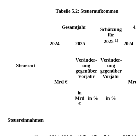
Tabelle 5.2: Steueraufkommen
Gesamtjahr
4
Schätzung
für
1)
2025
2024
2025
2024
Ver­än­der­
Ver­än­der­
Steuerart
ung
ung
ge­gen­über
ge­gen­über
Vor­jahr
Vor­jahr
Mrd €
Mrd
in
Mrd
in %
in %
€
Steuereinnahmen