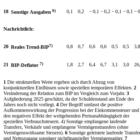
6)
18
0,1
0,2
−⁠ 0,1
−⁠ 0,2
−⁠ 0,1
−⁠ 0,1
−⁠ 
Sonstige
Ausgaben
Nachrichtlich:
7)
20
0,8
0,7
0,6
0,6
0,5
0,5
3,
Reales Trend-
BIP
7)
21
1,8
2,7
6,4
6,7
3,1
3,0
26
BIP
-
Deflator
1
Die strukturellen Werte ergeben sich durch Abzug von
konjunkturellen Einflüssen sowie speziellen temporären Effekten.
2
Veränderung der Relation zum
BIP
im Vergleich zum Vorjahr.
3
Aufgliederung 2025 geschätzt, da der Schuldenstand am Ende des
Jahres noch nicht vorliegt.
4
Der Begriff umfasst die positive
Aufkommenswirkung der Progression bei der Einkommensteuer und
den negativen Effekt der weitgehenden Preisunabhängigkeit der
speziellen Verbrauchsteuern. 4) Sonstige empfangene laufende
Transfers, Verkäufe und empfangene Vermögenstransfers (ohne
Vermögenswirksame Steuern).
6
Sonstige geleistete laufende Transfe
und Nettozugang sonstiger nichtfinanzieller Vermögensgüter.
7