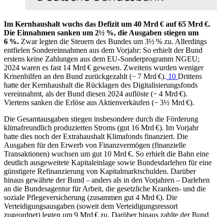
Im Kernhaushalt wuchs das Defizit um 40 Mrd € auf 65 Mrd €.
Die Einnahmen sanken um 2½ %, die Ausgaben stiegen um
6 %.
Zwar legten die Steuern des Bundes um 3½ % zu. Allerdings
entfielen Sondereinnahmen aus dem Vorjahr: So erhielt der Bund
erstens keine Zahlungen aus dem
EU
-
Sonderprogramm
NGEU
;
2024 waren es fast 14 Mrd € gewesen. Zweitens wurden weniger
Krisenhilfen an den Bund zurückgezahlt (−⁠ 7 Mrd €).
10
Drittens
hatte der Kernhaushalt die Rücklagen des Digitalisierungsfonds
vereinnahmt, als der Bund diesen 2024 auflöste (−⁠ 4 Mrd €).
Viertens sanken die Erlöse aus Aktienverkäufen (−⁠ 3½ Mrd €).
Die Gesamtausgaben stiegen insbesondere durch die Förderung
klimafreundlich produzierten Stroms (gut 16 Mrd €). Im Vorjahr
hatte dies noch der Extrahaushalt Klimafonds finanziert. Die
Ausgaben für den Erwerb von Finanzvermögen (finanzielle
Transaktionen) wuchsen um gut 10 Mrd €. So erhielt die Bahn eine
deutlich ausgeweitete Kapitaleinlage sowie Bundesdarlehen für eine
günstigere Refinanzierung von Kapitalmarktschulden. Darüber
hinaus gewährte der Bund – anders als in den Vorjahren – Darlehen
an die Bundesagentur für Arbeit, die gesetzliche Kranken- und die
soziale Pflegeversicherung (zusammen gut 4 Mrd €). Die
Verteidigungsausgaben (soweit dem Verteidigungsressort
zugeordnet) legten um 9 Mrd € zu. Darüber hinaus zahlte der Bund