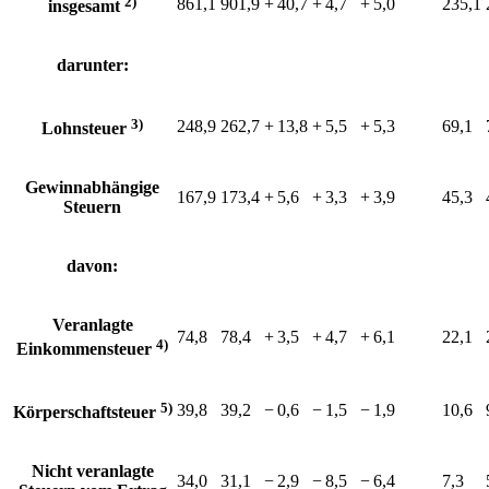
2)
861,1
901,9
+⁠ 40,7
+⁠ 4,7
+⁠ 5,0
235,1
insgesamt
darunter:
3)
248,9
262,7
+⁠ 13,8
+⁠ 5,5
+⁠ 5,3
69,1
Lohnsteuer
Gewinnabhängige
167,9
173,4
+⁠ 5,6
+⁠ 3,3
+⁠ 3,9
45,3
Steuern
davon:
Veranlagte
74,8
78,4
+⁠ 3,5
+⁠ 4,7
+⁠ 6,1
22,1
4)
Einkommensteuer
5)
39,8
39,2
−⁠ 0,6
−⁠ 1,5
−⁠ 1,9
10,6
Körperschaftsteuer
Nicht veranlagte
34,0
31,1
−⁠ 2,9
−⁠ 8,5
−⁠ 6,4
7,3