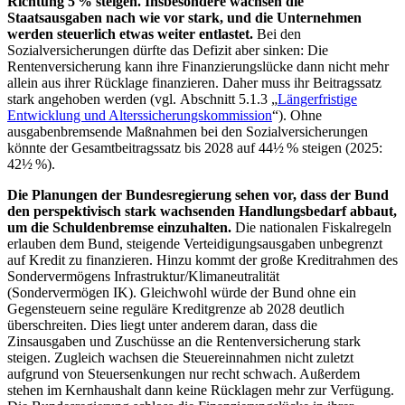
Richtung 5 % steigen. Insbesondere wachsen die
Staatsausgaben nach wie vor stark, und die Unternehmen
werden steuerlich etwas weiter entlastet.
Bei den
Sozialversicherungen dürfte das Defizit aber sinken: Die
Rentenversicherung kann ihre Finanzierungslücke dann nicht mehr
allein aus ihrer Rücklage finanzieren. Daher muss ihr Beitragssatz
stark angehoben werden (vgl. Abschnitt 5.1.3 „
Längerfristige
Entwicklung und Alterssicherungskommission
“). Ohne
ausgabenbremsende Maßnahmen bei den Sozialversicherungen
könnte der Gesamtbeitragssatz bis 2028 auf 44½ % steigen (2025:
42½ %).
Die Planungen der Bundesregierung sehen vor, dass der Bund
den perspektivisch stark wachsenden Handlungsbedarf abbaut,
um die Schuldenbremse einzuhalten.
Die nationalen Fiskalregeln
erlauben dem Bund, steigende Verteidigungsausgaben unbegrenzt
auf Kredit zu finanzieren. Hinzu kommt der große Kreditrahmen des
Sondervermögens Infrastruktur/Klimaneutralität
(Sondervermögen
IK
). Gleichwohl würde der Bund ohne ein
Gegensteuern seine reguläre Kreditgrenze ab 2028 deutlich
überschreiten. Dies liegt unter anderem daran, dass die
Zinsausgaben und Zuschüsse an die Rentenversicherung stark
steigen. Zugleich wachsen die Steuereinnahmen nicht zuletzt
aufgrund von Steuersenkungen nur recht schwach. Außerdem
stehen im Kernhaushalt dann keine Rücklagen mehr zur Verfügung.