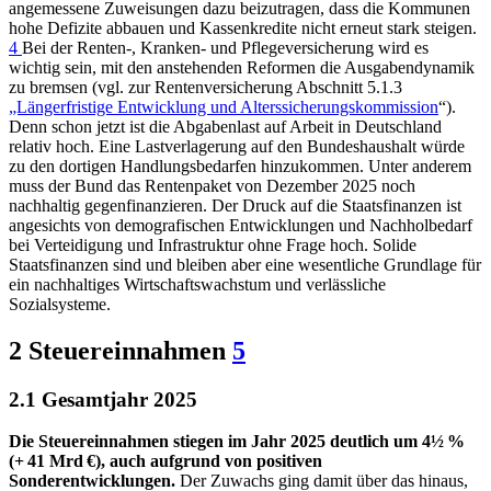
angemessene Zuweisungen dazu beizutragen, dass die Kommunen
hohe Defizite abbauen und Kassenkredite nicht erneut stark steigen.
4
Bei der Renten-, Kranken- und Pflegeversicherung wird es
wichtig sein, mit den anstehenden Reformen die Ausgabendynamik
zu bremsen (vgl. zur Rentenversicherung Abschnitt 5.1.3
„Längerfristige Entwicklung und Alterssicherungskommission
“).
Denn schon jetzt ist die Abgabenlast auf Arbeit in Deutschland
relativ hoch. Eine Lastverlagerung auf den Bundeshaushalt würde
zu den dortigen Handlungsbedarfen hinzukommen. Unter anderem
muss der Bund das Rentenpaket von Dezember 2025 noch
nachhaltig gegenfinanzieren. Der Druck auf die Staatsfinanzen ist
angesichts von demografischen Entwicklungen und Nachholbedarf
bei Verteidigung und Infrastruktur ohne Frage hoch. Solide
Staatsfinanzen sind und bleiben aber eine wesentliche Grundlage für
ein nachhaltiges Wirtschaftswachstum und verlässliche
Sozialsysteme.
2 Steuereinnahmen
5
2.1 Gesamtjahr 2025
Die Steuereinnahmen stiegen im Jahr 2025 deutlich um 4½ %
(+⁠ 41 Mrd €), auch aufgrund von positiven
Sonderentwicklungen.
Der Zuwachs ging damit über das hinaus,