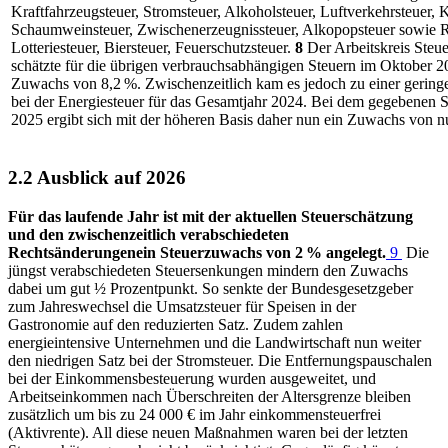
Kraftfahrzeugsteuer, Stromsteuer, Alkoholsteuer, Luftverkehrsteuer, K
Schaumweinsteuer, Zwischenerzeugnissteuer, Alkopopsteuer sowie 
Lotteriesteuer, Biersteuer, Feuerschutzsteuer.
8
Der Arbeitskreis Steu
schätzte für die übrigen verbrauchsabhängigen Steuern im Oktober 2
Zuwachs von
8,2 %.
Zwischenzeitlich kam es jedoch zu einer gering
bei der Energiesteuer für das Gesamtjahr 2024. Bei dem gegebenen S
2025 ergibt sich mit der höheren Basis daher nun ein Zuwachs von
2.2 Ausblick auf 2026
Für das laufende Jahr ist mit der aktuellen Steuerschätzung
und den zwischenzeitlich verabschiedeten
Rechtsänderungenein Steuerzuwachs von 2 % angelegt.
9
Die
jüngst verabschiedeten Steuersenkungen mindern den Zuwachs
dabei um gut ½ Prozentpunkt. So senkte der Bundesgesetzgeber
zum Jahreswechsel die Umsatzsteuer für Speisen in der
Gastronomie auf den reduzierten Satz. Zudem zahlen
energieintensive Unternehmen und die Landwirtschaft nun weiter
den niedrigen Satz bei der Stromsteuer. Die Entfernungspauschalen
bei der Einkommensbesteuerung wurden ausgeweitet, und
Arbeitseinkommen nach Überschreiten der Altersgrenze bleiben
zusätzlich um bis zu 24 000 € im Jahr einkommensteuerfrei
(Aktivrente). All diese neuen Maßnahmen waren bei der letzten