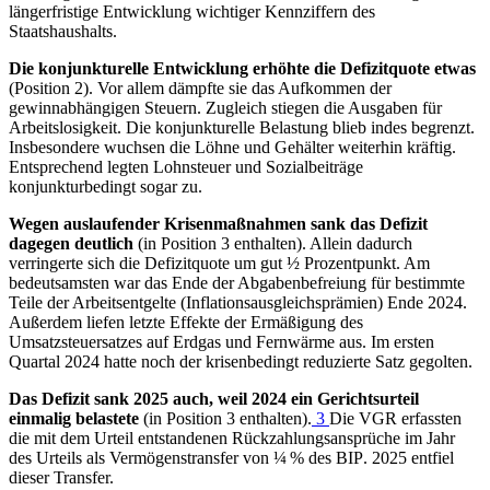
längerfristige Entwicklung wichtiger Kennziffern des
Staatshaushalts.
Die konjunkturelle Entwicklung erhöhte die Defizitquote etwas
(Position 2). Vor allem dämpfte sie das Aufkommen der
gewinnabhängigen Steuern. Zugleich stiegen die Ausgaben für
Arbeitslosigkeit. Die konjunkturelle Belastung blieb indes begrenzt.
Insbesondere wuchsen die Löhne und Gehälter weiterhin kräftig.
Entsprechend legten Lohnsteuer und Sozialbeiträge
konjunkturbedingt sogar zu.
Wegen auslaufender Krisenmaßnahmen sank das Defizit
dagegen deutlich
(in Position 3 enthalten). Allein dadurch
verringerte sich die Defizitquote um gut ½ Prozentpunkt. Am
bedeutsamsten war das Ende der Abgabenbefreiung für bestimmte
Teile der Arbeitsentgelte (Inflationsausgleichsprämien) Ende 2024.
Außerdem liefen letzte Effekte der Ermäßigung des
Umsatzsteuersatzes auf Erdgas und Fernwärme aus. Im ersten
Quartal 2024 hatte noch der krisenbedingt reduzierte Satz gegolten.
Das Defizit sank 2025 auch, weil 2024 ein Gerichtsurteil
einmalig belastete
(in Position 3 enthalten).
3
Die
VGR
erfassten
die mit dem Urteil entstandenen Rückzahlungsansprüche im Jahr
des Urteils als Vermögenstransfer von ¼ % des
BIP
.
2025 entfiel
dieser Transfer.