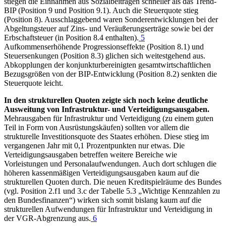
stiegen die Einnahmen aus Sozialbeiträgen schneller als das Trend-
BIP
(Position 9 und Position 9.1). Auch die Steuerquote stieg
(Position 8). Ausschlaggebend waren Sonderentwicklungen bei der
Abgeltungsteuer auf Zins- und Veräußerungserträge sowie bei der
Erbschaftsteuer (in Position 8.4 enthalten).
5
Aufkommenserhöhende Progressionseffekte (Position 8.1) und
Steuersenkungen (Position 8.3) glichen sich weitestgehend aus.
Abkopplungen der konjunkturbereinigten gesamtwirtschaftlichen
Bezugsgrößen von der
BIP
-
Entwicklung (Position 8.2) senkten die
Steuerquote leicht.
In den strukturellen Quoten zeigte sich noch keine deutliche
Ausweitung von Infrastruktur- und Verteidigungsausgaben.
Mehrausgaben für Infrastruktur und Verteidigung (zu einem guten
Teil in Form von Ausrüstungskäufen) sollten vor allem die
strukturelle Investitionsquote des Staates erhöhen. Diese stieg im
vergangenen Jahr mit 0,1 Prozentpunkten nur etwas. Die
Verteidigungsausgaben betreffen weitere Bereiche wie
Vorleistungen und Personalaufwendungen. Auch dort schlugen die
höheren kassenmäßigen Verteidigungsausgaben kaum auf die
strukturellen Quoten durch. Die neuen Kreditspielräume des Bundes
(vgl. Position 2.f1 und 3.c der Tabelle 5.3 „Wichtige Kennzahlen zu
den Bundesfinanzen“) wirken sich somit bislang kaum auf die
strukturellen Aufwendungen für Infrastruktur und Verteidigung in
der
VGR
-
Abgrenzu
ng aus.
6