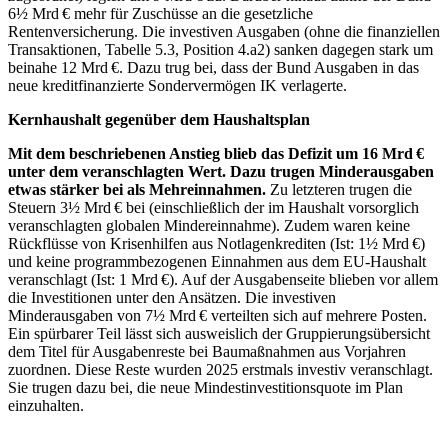
6½ Mrd € mehr für Zuschüsse an die gesetzliche
Rentenversicherung. Die investiven Ausgaben (ohne die finanziellen
Transaktionen, Tabelle 5.3, Position 4.a2) sanken dagegen stark um
beinahe 12 Mrd €. Dazu trug bei, dass der Bund Ausgaben in das
neue kreditfinanzierte Sondervermögen
IK
verlagerte.
Kernhaushalt gegenüber dem Haushaltsplan
Mit dem beschriebenen Anstieg blieb das Defizit um 16 Mrd €
unter dem veranschlagten Wert. Dazu trugen Minderausgaben
etwas stärker bei als Mehreinnahmen.
Zu letzteren trugen die
Steuern 3½ Mrd € bei (einschließlich der im Haushalt vorsorglich
veranschlagten globalen Mindereinnahme). Zudem waren keine
Rückflüsse von Krisenhilfen aus Notlagenkrediten (Ist: 1½ Mrd €)
und keine programmbezogenen Einnahmen aus dem
EU
-
Haushalt
veranschlagt (Ist: 1 Mrd €). Auf der Ausgabenseite blieben vor allem
die Investitionen unter den Ansätzen. Die investiven
Minderausgaben von 7½ Mrd € verteilten sich auf mehrere Posten.
Ein spürbarer Teil lässt sich ausweislich der Gruppierungsübersicht
dem Titel für Ausgabenreste bei Baumaßnahmen aus Vorjahren
zuordnen. Diese Reste wurden 2025 erstmals investiv veranschlagt.
Sie trugen dazu bei, die neue Mindestinvestitionsquote im Plan
einzuhalten.