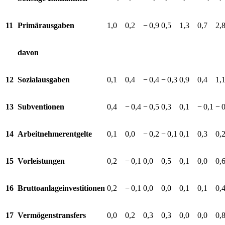
11
Primärausgaben
1,0
0,2
−⁠ 0,9
0,5
1,3
0,7
2,
davon
12
Sozialausgaben
0,1
0,4
−⁠ 0,4
−⁠ 0,3
0,9
0,4
1,
13
Subventionen
0,4
−⁠ 0,4
−⁠ 0,5
0,3
0,1
−⁠ 0,1
−⁠ 
14
Arbeitnehmerentgelte
0,1
0,0
−⁠ 0,2
−⁠ 0,1
0,1
0,3
0,
15
Vorleistungen
0,2
−⁠ 0,1
0,0
0,5
0,1
0,0
0,
16
Bruttoanlageinvestitionen
0,2
−⁠ 0,1
0,0
0,0
0,1
0,1
0,
17
Vermögenstransfers
0,0
0,2
0,3
0,3
0,0
0,0
0,