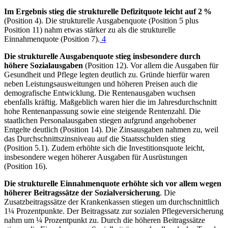
Im Ergebnis stieg die strukturelle Defizitquote leicht auf 2 %
(Position 4). Die strukturelle Ausgabenquote (Position 5 plus
Position 11) nahm etwas stärker zu als die strukturelle
Einnahmenquote (Position 7).
4
Die strukturelle Ausgabenquote stieg insbesondere durch
höhere Sozialausgaben
(Position 12). Vor allem die Ausgaben für
Gesundheit und Pflege legten deutlich zu. Gründe hierfür waren
neben Leistungsausweitungen und höheren Preisen auch die
demografische Entwicklung. Die Rentenausgaben wuchsen
ebenfalls kräftig. Maßgeblich waren hier die im Jahresdurchschnitt
hohe Rentenanpassung sowie eine steigende Rentenzahl. Die
staatlichen Personalausgaben stiegen aufgrund angehobener
Entgelte deutlich (Position 14). Die Zinsausgaben nahmen zu, weil
das Durchschnittszinsniveau auf die Staatsschulden stieg
(Position 5.1). Zudem erhöhte sich die Investitionsquote leicht,
insbesondere wegen höherer Ausgaben für Ausrüstungen
(Position 16).
Die strukturelle Einnahmenquote erhöhte sich vor allem wegen
höherer Beitragssätze der Sozialversicherung
. Die
Zusatzbeitragssätze der Krankenkassen stiegen um durchschnittlich
1¼ Prozentpunkte. Der Beitragssatz zur sozialen Pflegeversicherung
nahm um ¼ Prozentpunkt zu. Durch die höheren Beitragssätze